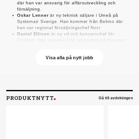
där han var ansvarig för affärsutveckling och
försäljning.
Oskar Lenner
är ny teknisk säljare i Umeå på
Systemair Sverige. Han kommer från Belimo där
han var regional försäljningschef Norr.
Daniel Ellison
är ny vd och koncernchef för
Comfort. Han kommer från vd-posten på Hasopor.
Jens Persson
är ny försäljningsdirektör för
Laufen Sverige. Han kommer från Vieser där han
Visa alla på nytt jobb
var försäljningschef i Skandinavien.
Jonas Pettersson
är ny energi- och
teknikspecialist på Victoriahem. Han kommer från
Aktea Energy i Göteborg där han var
energikonsult.
Anastasia Andersson
är ny utvecklare av
försäljningsprocesser och produktägare på
PRODUKTNYTT
Gå till avdelningen
Swegon. Hon var tidigare teknisk marknadsförare.
Mikael Lind
är ny senior vvs-ingenjör på WSP i
Karlskrona. Han kommer från EMG
Energimontagegruppen där han var regionchef
Blekinge/Småland/Öst.
Mattias Carlsson
är ny verksamhetschef för