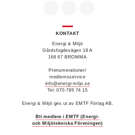
Patrik Hast
är ny affärsområdeschef för vvs på
Sparc Group. Han kommer från Umia där han var
vd för bolaget i Göteborg.
Savas Metovski
är ny teknikansvarig vvs på
Sweco i Malmö. Han kommer från K Vent i Lund
där han var konstruktör.
KONTAKT
Erik Sjöberg
är ny ingenjör vvs & energiteknik
Energi & Miljö
samt installationsledare på Concoord i Göteborg.
Han kommer från Kungälvs Rörläggeri där han var
Gårdsfogdevägen 18 A
projektledare.
168 67 BROMMA
Peter Karlsson
är energispecialist på det
nystartade företaget Enkon. Han kommer från
Prenumerationer/
samma roll på Aktea Energy i Göteborg.
medlemsservice
Tobias Falk
är ny energikonsult på Aktea i
info@energi-miljo.se
Stockholm. Han kommer från samma roll på
Tel: 070-789 74 15
Elkraft Sverige.
Anna Westin
är ny vvs-konstruktör på Notos
Energi & Miljö ges ut av EMTF Förlag AB.
Consult i Stockholm och kommer från utbildning.
Alexander Lagergréen
är ny sälj- och
marknadschef på Aarsleff Pipe Technologies. Han
Bli medlem i EMTF (Energi-
kommer från Danfoss där han var teknisk
och Miljötekniska Föreningen)
supportchef Värme i Sverige, Finland och
Baltikum.