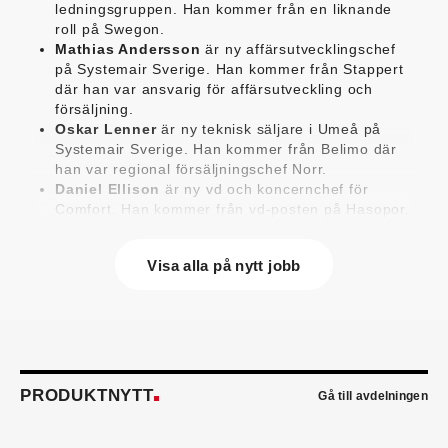
ledningsgruppen. Han kommer från en liknande
roll på Swegon.
Mathias Andersson
är ny affärsutvecklingschef
på Systemair Sverige. Han kommer från Stappert
där han var ansvarig för affärsutveckling och
försäljning.
Oskar Lenner
är ny teknisk säljare i Umeå på
Systemair Sverige. Han kommer från Belimo där
han var regional försäljningschef Norr.
Daniel Ellison
är ny vd och koncernchef för
Comfort. Han kommer från vd-posten på Hasopor.
Jens Persson
är ny försäljningsdirektör för
Laufen Sverige. Han kommer från Vieser där han
Visa alla på nytt jobb
var försäljningschef i Skandinavien.
Jonas Pettersson
är ny energi- och
teknikspecialist på Victoriahem. Han kommer från
Aktea Energy i Göteborg där han var
energikonsult.
Anastasia Andersson
är ny utvecklare av
försäljningsprocesser och produktägare på
PRODUKTNYTT
Gå till avdelningen
Swegon. Hon var tidigare teknisk marknadsförare.
Mikael Lind
är ny senior vvs-ingenjör på WSP i