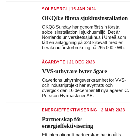
SOLENERGI
|
15 JAN 2024
OKQ8:s första sjukhusinstallation
OKQ8 Sunday har genomfört sin första
solcellsinstallation i sjukhusmiljö. Det är
Norrlands universitetssjukhus i Umeå som
fått en anläggning på 323 kilowatt med en
beräknad årsförbrukning på 265 000 kWh.
ÄGARBYTE
|
21 DEC 2023
VVS-uthyrare byter ägare
Caverions uthyrningsverksamhet för VVS-
och industriprojekt har avyttrats och
övergick den 16 december till nya ägaren C.
Persson Hyrmaskiner AB.
ENERGIEFFEKTIVISERING
|
2 MAR 2023
Partnerskap för
energieffektivisering
Ett internationellt partnerskap har ingåtts