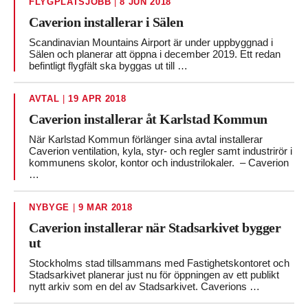
FLYGPLATSJOBB
|
8 JUN 2018
Caverion installerar i Sälen
Scandinavian Mountains Airport är under uppbyggnad i
Sälen och planerar att öppna i december 2019. Ett redan
befintligt flygfält ska byggas ut till …
AVTAL
|
19 APR 2018
Caverion installerar åt Karlstad Kommun
När Karlstad Kommun förlänger sina avtal installerar
Caverion ventilation, kyla, styr- och regler samt industrirör i
kommunens skolor, kontor och industrilokaler. – Caverion
…
NYBYGE
|
9 MAR 2018
Caverion installerar när Stadsarkivet bygger
ut
Stockholms stad tillsammans med Fastighetskontoret och
Stadsarkivet planerar just nu för öppningen av ett publikt
nytt arkiv som en del av Stadsarkivet. Caverions …