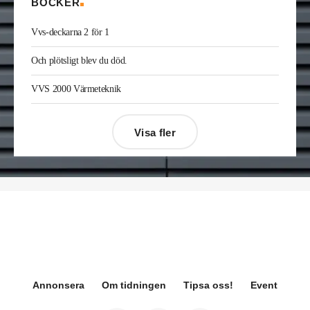
BÖCKER
Joakim Laurentz
är ny ansvarig för varumärket
Midea på Klima-Therm. Han kommer från Solar
Vvs-deckarna 2 för 1
Sverige där han var kategorichef HWS/VVS.
Jonas Ingelsson
är ny vvs-ingenjör på Rejlers i
Och plötsligt blev du död.
Gävle. Han kommer från samma roll på Afry.
Enis Gashi
är ny serviceledare ventilation & kyla
VVS 2000 Värmeteknik
på Kylservice i Halmstad.
Visa fler
Désirée Moberg
(bilden) är ny chef för Breeam
på Sweden Green Building Council. Hon kommer
från Green Level där hon var
hållbarhetsspecialist.
Fredrik Wallner
blir den 1 januari 2026 ny vd för
Sweco Sverige. Han är i dag divisionschef för
koncernens svenska transport- och
infrastrukturverksamhet och efterträder Ann-
Louise Lökholm Klasson som lämnar Sweco på
egen begäran.
Annonsera
Om tidningen
Tipsa oss!
Event
Eva Karlsson
blir den 1 februari 2026
tillförordnad vd för Swegon Group när nuvarande