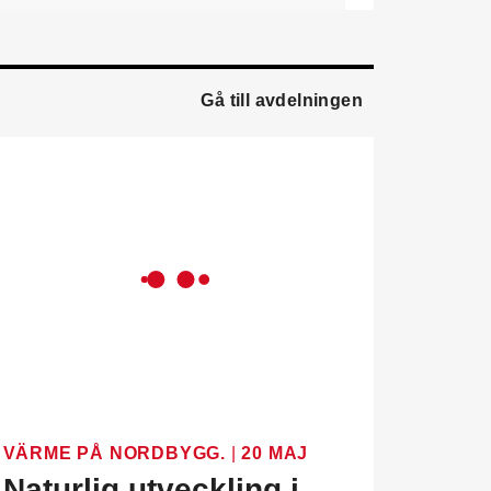
ledningsgruppen. Han
kommer från en liknande
roll på Swegon.
Gå till avdelningen
Mathias Andersson
är ny
affärsutvecklingschef på
Systemair Sverige. Han
kommer från Stappert där
han var ansvarig för
affärsutveckling och
försäljning.
Oskar Lenner
är ny
teknisk säljare i Umeå på
Systemair Sverige. Han
kommer från Belimo där
han var regional
försäljningschef Norr.
Daniel Ellison
är ny vd
VÄRME PÅ NORDBYGG.
|
20 MAJ
och koncernchef för
Naturlig utveckling i