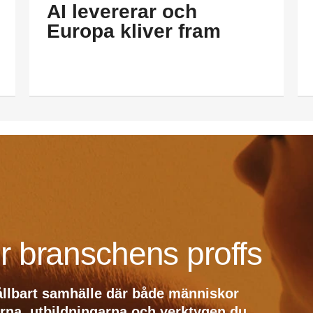
AI levererar och
Europa kliver fram
r branschens proffs
ållbart samhälle där både människor
erna, utbildningarna och verktygen du