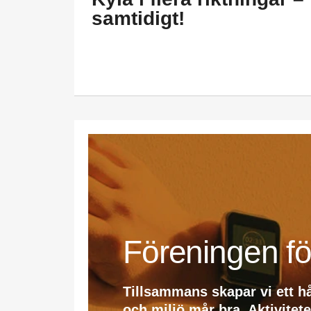
samtidigt!
Föreningen fö
Tillsammans skapar vi ett h
och miljö mår bra. Aktivitet