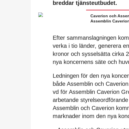
breddar tjänsteutbudet.
Caverion och Assem
Assemblin Caverion
Efter sammanslagningen kom
verka i tio länder, generera e
kronor och sysselsätta cirka 
nya koncernens säte och huvu
Ledningen för den nya koncer
både Assemblin och Caverion.
vd för Assemblin Caverion Gr
arbetande styrelseordförand
Assemblin och Caverion komm
marknader inom den nya kon