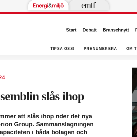
Start
Debatt
Branschnytt
TIPSA OSS!
PRENUMERERA
OM T
24
semblin slås ihop
mer att slås ihop nder det nya
erion Group. Sammanslagningen
apaciteten i båda bolagen och