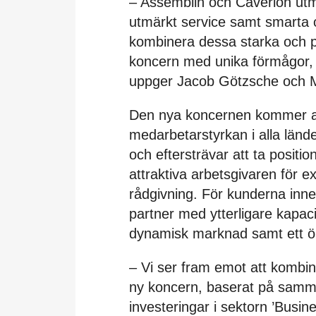
– Assemblin och Caverion ut
utmärkt service samt smarta 
kombinera dessa starka och p
koncern med unika förmågor, 
uppger Jacob Götzsche och M
Den nya koncernen kommer at
medarbetarstyrkan i alla länd
och eftersträvar att ta posit
attraktiva arbetsgivaren för ex
rådgivning. För kunderna inn
partner med ytterligare kapac
dynamisk marknad samt ett ök
– Vi ser fram emot att kombin
ny koncern, baserat på samma
investeringar i sektorn ’Busi