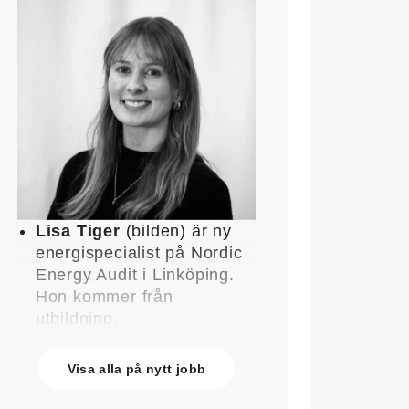
Lisa Tiger
(bilden) är ny
energispecialist på Nordic
Energy Audit i Linköping.
Hon kommer från
utbildning.
John Lindblom
blir ny
affärschef för Service på
Visa alla på nytt jobb
Systemair Sverige och
medlem av