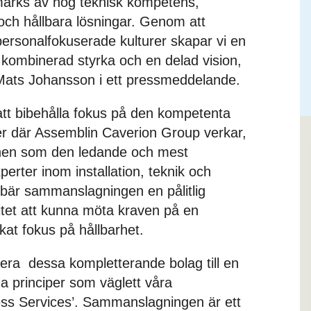
märks av hög teknisk kompetens,
och hållbara lösningar. Genom att
ersonalfokuserade kulturer skapar vi en
kombinerad styrka och en delad vision,
ats Johansson i ett pressmeddelande.
t bibehålla fokus på den kompetenta
er där Assemblin Caverion Group verkar,
ionen som den ledande och mest
perter inom installation, teknik och
ebär sammanslagningen en pålitlig
itet att kunna möta kraven på en
at fokus på hållbarhet.
era dessa kompletterande bolag till en
 principer som väglett våra
ness Services’. Sammanslagningen är ett