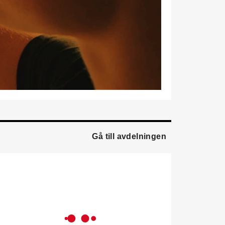
marknadsförare.
Mikael Lind
är ny senior
vvs-ingenjör på WSP i
Karlskrona. Han kommer
från EMG
Energimontagegruppen där
han var regionchef
Blekinge/Småland/Öst.
Mattias Carlsson
är ny
verksamhetschef för
Airteam Thorszelius i
Gå till avdelningen
Uppsala där han tidigare
var projektchef. Han
efterträder grundaren Mats
Thorszelius, som stannar
kvar inom
Airteamkoncernen i en
rådgivande roll.
Tobias Sandmark
är ny