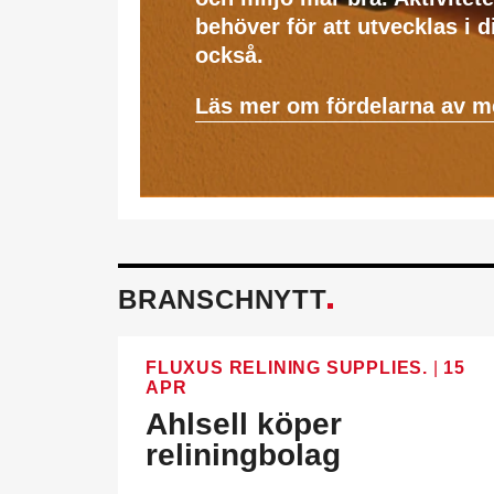
behöver för att utvecklas i 
också.
Läs mer om fördelarna av 
BRANSCHNYTT
FLUXUS RELINING SUPPLIES.
|
15
APR
Ahlsell köper
reliningbolag