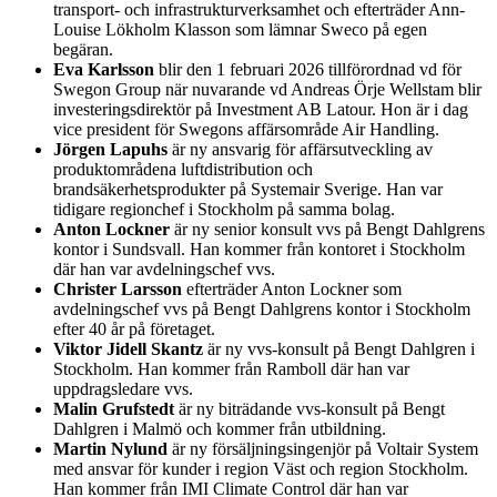
transport- och infrastrukturverksamhet och efterträder Ann-
Louise Lökholm Klasson som lämnar Sweco på egen
begäran.
Eva Karlsson
blir den 1 februari 2026 tillförordnad vd för
Swegon Group när nuvarande vd Andreas Örje Wellstam blir
investeringsdirektör på Investment AB Latour. Hon är i dag
vice president för Swegons affärsområde Air Handling.
Jörgen Lapuhs
är ny ansvarig för affärsutveckling av
produktområdena luftdistribution och
brandsäkerhetsprodukter på Systemair Sverige. Han var
tidigare regionchef i Stockholm på samma bolag.
Anton Lockner
är ny senior konsult vvs på Bengt Dahlgrens
kontor i Sundsvall. Han kommer från kontoret i Stockholm
där han var avdelningschef vvs.
Christer Larsson
efterträder Anton Lockner som
avdelningschef vvs på Bengt Dahlgrens kontor i Stockholm
efter 40 år på företaget.
Viktor Jidell Skantz
är ny vvs-konsult på Bengt Dahlgren i
Stockholm. Han kommer från Ramboll där han var
uppdragsledare vvs.
Malin Grufstedt
är ny biträdande vvs-konsult på Bengt
Dahlgren i Malmö och kommer från utbildning.
Martin Nylund
är ny försäljningsingenjör på Voltair System
med ansvar för kunder i region Väst och region Stockholm.
Han kommer från IMI Climate Control där han var