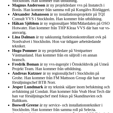
Stockholm. Han kommer från utbildning.
Magnus Andersson
är ny projektledare vvs på Instatech i
Borås. Han kommer från samma roll på Kungälvs Rörläggeri.
Alexander Johansson
är ny installationsprojektör på TQI
Consult VVS i Stockholm. Han kommer från utbildning.
Håkan Sjöblom
är ny regionsäljare Mitt/Mälardalen på OSO
Hotwater. Han kommer från THP Kleaa VVS där han var vs-
ansvarig.
Lina Dalman
är ny sakkunnig funktionskontrollant ovk på
Nordvalvet i Stockholm. Hon var tidigare arbetsledande
tekniker.
Hugo Pommer
är ny projektledare på Ventpartner
Västmanland. Han kommer från en säljroll i en annan
bransch.
Fredrik Boman
är ny vvs-ingenjör i Örnsköldsvik på Umeå
Projekt Team. Han kommer från utbildning.
Andreas Kutzner
är ny regionsäljchef i Stockholm på
Grohe. Han kommer från FM Mattsson Group där han var
försäljningschef BTB Norr.
Jesper Lundmark
är ny teknisk säljare inom befuktning och
avfuktning på Condair. Han kommer från Veab Heat Tech där
han var försäljningschef med fokus på Skandinavien och
Baltikum.
Boswell Greene
är ny service- och installationstekniker i
Stockholm. Han kommer från samma roll på Selecta.