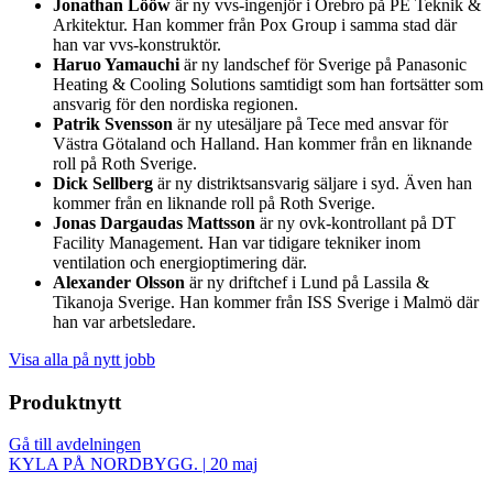
Jonathan Lööw
är ny vvs-ingenjör i Örebro på PE Teknik &
Arkitektur. Han kommer från Pox Group i samma stad där
han var vvs-konstruktör.
Haruo Yamauchi
är ny landschef för Sverige på Panasonic
Heating & Cooling Solutions samtidigt som han fortsätter som
ansvarig för den nordiska regionen.
Patrik Svensson
är ny utesäljare på Tece med ansvar för
Västra Götaland och Halland. Han kommer från en liknande
roll på Roth Sverige.
Dick Sellberg
är ny distriktsansvarig säljare i syd. Även han
kommer från en liknande roll på Roth Sverige.
Jonas Dargaudas Mattsson
är ny ovk-kontrollant på DT
Facility Management. Han var tidigare tekniker inom
ventilation och energioptimering där.
Alexander Olsson
är ny driftchef i Lund på Lassila &
Tikanoja Sverige. Han kommer från ISS Sverige i Malmö där
han var arbetsledare.
Visa alla på nytt jobb
Produktnytt
Gå till avdelningen
KYLA PÅ NORDBYGG.
|
20 maj