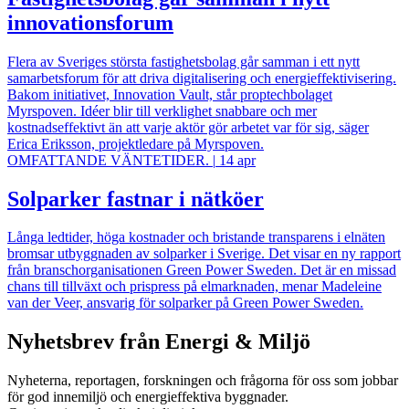
innovationsforum
Flera av Sveriges största fastighetsbolag går samman i ett nytt
samarbetsforum för att driva digitalisering och energieffektivisering.
Bakom initiativet, Innovation Vault, står proptechbolaget
Myrspoven. Idéer blir till verklighet snabbare och mer
kostnadseffektivt än att varje aktör gör arbetet var för sig, säger
Erica Eriksson, projektledare på Myrspoven.
OMFATTANDE VÄNTETIDER.
|
14 apr
Solparker fastnar i nätköer
Långa ledtider, höga kostnader och bristande transparens i elnäten
bromsar utbyggnaden av solparker i Sverige. Det visar en ny rapport
från branschorganisationen Green Power Sweden. Det är en missad
chans till tillväxt och prispress på elmarknaden, menar Madeleine
van der Veer, ansvarig för solparker på Green Power Sweden.
Nyhetsbrev från Energi & Miljö
Nyheterna, reportagen, forskningen och frågorna för oss som jobbar
för god innemiljö och energieffektiva byggnader.