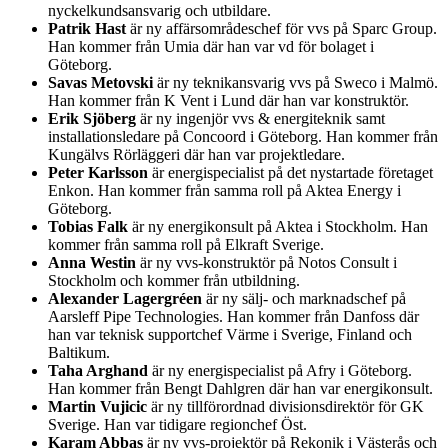
nyckelkundsansvarig och utbildare.
Patrik Hast
är ny affärsområdeschef för vvs på Sparc Group.
Han kommer från Umia där han var vd för bolaget i
Göteborg.
Savas Metovski
är ny teknikansvarig vvs på Sweco i Malmö.
Han kommer från K Vent i Lund där han var konstruktör.
Erik Sjöberg
är ny ingenjör vvs & energiteknik samt
installationsledare på Concoord i Göteborg. Han kommer från
Kungälvs Rörläggeri där han var projektledare.
Peter Karlsson
är energispecialist på det nystartade företaget
Enkon. Han kommer från samma roll på Aktea Energy i
Göteborg.
Tobias Falk
är ny energikonsult på Aktea i Stockholm. Han
kommer från samma roll på Elkraft Sverige.
Anna Westin
är ny vvs-konstruktör på Notos Consult i
Stockholm och kommer från utbildning.
Alexander Lagergréen
är ny sälj- och marknadschef på
Aarsleff Pipe Technologies. Han kommer från Danfoss där
han var teknisk supportchef Värme i Sverige, Finland och
Baltikum.
Taha Arghand
är ny energispecialist på Afry i Göteborg.
Han kommer från Bengt Dahlgren där han var energikonsult.
Martin Vujicic
är ny tillförordnad divisionsdirektör för GK
Sverige. Han var tidigare regionchef Öst.
Karam Abbas
är ny vvs-projektör på Rekonik i Västerås och