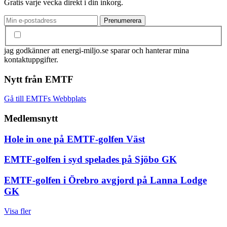
Gratis varje vecka direkt i din inkorg.
jag godkänner att energi-miljo.se sparar och hanterar mina
kontaktuppgifter.
Nytt från EMTF
Gå till EMTFs Webbplats
Medlemsnytt
Hole in one på EMTF-golfen Väst
EMTF-golfen i syd spelades på Sjöbo GK
EMTF-golfen i Örebro avgjord på Lanna Lodge
GK
Visa fler