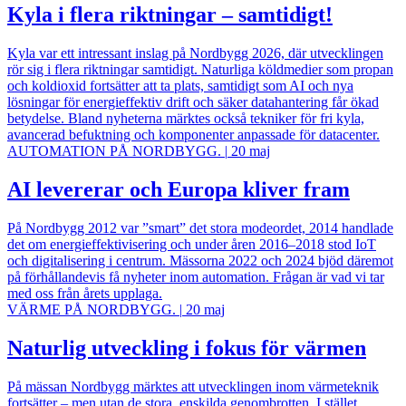
Kyla i flera riktningar – samtidigt!
Kyla var ett intressant inslag på Nordbygg 2026, där utvecklingen
rör sig i flera riktningar samtidigt. Naturliga köldmedier som propan
och koldioxid fortsätter att ta plats, samtidigt som AI och nya
lösningar för energieffektiv drift och säker datahantering får ökad
betydelse. Bland nyheterna märktes också tekniker för fri kyla,
avancerad befuktning och komponenter anpassade för datacenter.
AUTOMATION PÅ NORDBYGG.
|
20 maj
AI levererar och Europa kliver fram
På Nordbygg 2012 var ”smart” det stora modeordet, 2014 handlade
det om energieffektivisering och under åren 2016–2018 stod IoT
och digitalisering i centrum. Mässorna 2022 och 2024 bjöd däremot
på förhållandevis få nyheter inom automation. Frågan är vad vi tar
med oss från årets upplaga.
VÄRME PÅ NORDBYGG.
|
20 maj
Naturlig utveckling i fokus för värmen
På mässan Nordbygg märktes att utvecklingen inom värmeteknik
fortsätter – men utan de stora, enskilda genombrotten. I stället