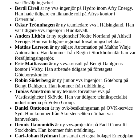
var försäljningschef.
Bertil Eirell
är ny vvs-ingenjör på Hydro inom Afry Energy.
Han hade tidigare en liknande roll på Afrys kontor i
Östersund.
Oskar Trönnhagen
är ny teamledare vvs i Hälsingland. Han
var tidigare vvs-ingenjör i Hudiksvall.
Anders Lithén
är ny regionchef Nedre Norrland på Ahlsell
Sverige. Han var tidigare regional försäljningschef där.
Mattias Larsson
är ny säljare Automation på Malthe Winje
Automation. Han kommer från Regin i Stockholm där han var
försäljningsingenjör.
Eric Mattiasson
är ny vvs-konsult på Bengt Dahlgrens
kontor i Visby. Han arbetade tidigare på företagets
Göteborgskontor.
Robin Söderberg
är ny junior vvs-ingenjör i Göteborg på
Bengt Dahlgren. Han kommer från utbildning.
Tobias Almström
är ny teknisk förvaltare vvs på
Västfastigheter i Skövde. Han var tidigare teknikspecialist
industrimedia på Volvo Group.
Daniel Onttonen
är ny ovk-besikningsman på OVK-service
Syd. Han kommer från Skorstenseliten där han var
hantverkare.
Dennis Ikonomidis
är ny vvs-projektör på Facil Consult i
Stockholm. Han kommer från utbildning.
Carl-Johan Rydman
har startat det egna bolaget Energiplan