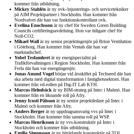
kommer från utbildning.
Mickey Stahlén
är ny ovk-/injusterings- och servicetekniker
på AIM Projektpartner i Stockholm. Han kommer från
Nordvalvet där han var funktionskontrollant ovk.
Evelina Enochsson
är ny chef för Sweden Green Building
Councils certifieringsavdelning. Hon var tidigare chef för
Noll-CO2.
Mikael Wall
är ny senior projektingenjör på Brion Ventilation
i Göteborg. Han kommer från Ventab där han var
marknadschef.
Yobel Tesfamhret
är ny energispecialist på
Trafikförvaltningen i Region Stockholm. Han kommer från
Ferla där han var energiingenjör.
Jonas Anund Vogel
börjar vid årsskiftet på Techseed där han
ska arbeta med digital transformation i fastighetssektorn. Han
kommer från vd-rollen på Dig-IT Lab KTH.
Marcus Helmbäck
är ny BIM-strateg på Intec i Malmö. Han
kommer från en liknande roll på Afry.
Jenny Icosti Pålsson
är ny senior projektledare på Intec i
Malmö och kommer från Afry.
Anders Berger
är ny uppdragsansvarig vvs på Intec i
Stockholm. Han kommer från samma roll på WSP.
Marcus Henriksson
är ny vvs-konstruktör på Intec i
Stockholm och kommer från utbildning.
Emilia Simonsson
är ny biträdande konstruktör på TQI