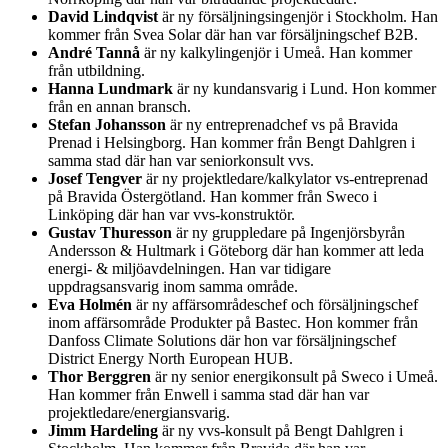
David Lindqvist
är ny försäljningsingenjör i Stockholm. Han
kommer från Svea Solar där han var försäljningschef B2B.
André Tannå
är ny kalkylingenjör i Umeå. Han kommer
från utbildning.
Hanna Lundmark
är ny kundansvarig i Lund. Hon kommer
från en annan bransch.
Stefan Johansson
är ny entreprenadchef vs på Bravida
Prenad i Helsingborg. Han kommer från Bengt Dahlgren i
samma stad där han var seniorkonsult vvs.
Josef Tengver
är ny projektledare/kalkylator vs-entreprenad
på Bravida Östergötland. Han kommer från Sweco i
Linköping där han var vvs-konstruktör.
Gustav Thuresson
är ny gruppledare på Ingenjörsbyrån
Andersson & Hultmark i Göteborg där han kommer att leda
energi- & miljöavdelningen. Han var tidigare
uppdragsansvarig inom samma område.
Eva Holmén
är ny affärsområdeschef och försäljningschef
inom affärsområde Produkter på Bastec. Hon kommer från
Danfoss Climate Solutions där hon var försäljningschef
District Energy North European HUB.
Thor Berggren
är ny senior energikonsult på Sweco i Umeå.
Han kommer från Enwell i samma stad där han var
projektledare/energiansvarig.
Jimm Hardeling
är ny vvs-konsult på Bengt Dahlgren i