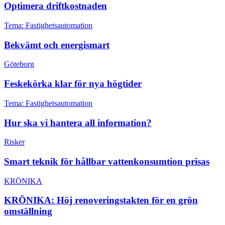
Optimera driftkostnaden
Tema: Fastighetsautomation
Bekvämt och energismart
Göteborg
Feskekörka klar för nya högtider
Tema: Fastighetsautomation
Hur ska vi hantera all information?
Risker
Smart teknik för hållbar vattenkonsumtion prisas
KRÖNIKA
KRÖNIKA: Höj renoveringstakten för en grön
omställning