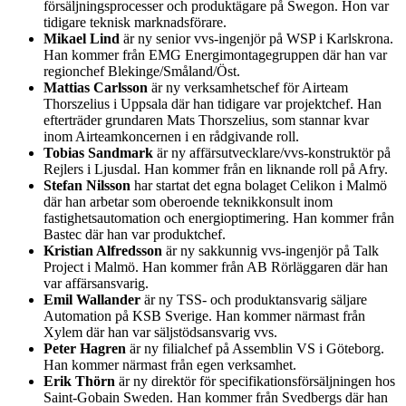
försäljningsprocesser och produktägare på Swegon. Hon var
tidigare teknisk marknadsförare.
Mikael Lind
är ny senior vvs-ingenjör på WSP i Karlskrona.
Han kommer från EMG Energimontagegruppen där han var
regionchef Blekinge/Småland/Öst.
Mattias Carlsson
är ny verksamhetschef för Airteam
Thorszelius i Uppsala där han tidigare var projektchef. Han
efterträder grundaren Mats Thorszelius, som stannar kvar
inom Airteamkoncernen i en rådgivande roll.
Tobias Sandmark
är ny affärsutvecklare/vvs-konstruktör på
Rejlers i Ljusdal. Han kommer från en liknande roll på Afry.
Stefan Nilsson
har startat det egna bolaget Celikon i Malmö
där han arbetar som oberoende teknikkonsult inom
fastighetsautomation och energioptimering. Han kommer från
Bastec där han var produktchef.
Kristian Alfredsson
är ny sakkunnig vvs-ingenjör på Talk
Project i Malmö. Han kommer från AB Rörläggaren där han
var affärsansvarig.
Emil Wallander
är ny TSS- och produktansvarig säljare
Automation på KSB Sverige. Han kommer närmast från
Xylem där han var säljstödsansvarig vvs.
Peter Hagren
är ny filialchef på Assemblin VS i Göteborg.
Han kommer närmast från egen verksamhet.
Erik Thörn
är ny direktör för specifikationsförsäljningen hos
Saint-Gobain Sweden. Han kommer från Svedbergs där han