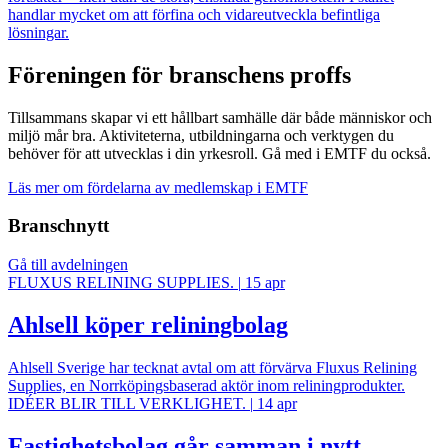
handlar mycket om att förfina och vidareutveckla befintliga
lösningar.
Föreningen för branschens proffs
Tillsammans skapar vi ett hållbart samhälle där både människor och
miljö mår bra. Aktiviteterna, utbildningarna och verktygen du
behöver för att utvecklas i din yrkesroll. Gå med i EMTF du också.
Läs mer om fördelarna av medlemskap i EMTF
Branschnytt
Gå till avdelningen
FLUXUS RELINING SUPPLIES.
|
15 apr
Ahlsell köper reliningbolag
Ahlsell Sverige har tecknat avtal om att förvärva Fluxus Relining
Supplies, en Norrköpingsbaserad aktör inom reliningprodukter.
IDÉER BLIR TILL VERKLIGHET.
|
14 apr
Fastighetsbolag går samman i nytt