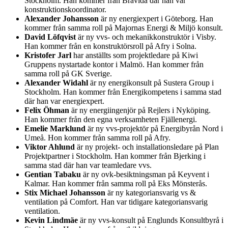
Stockholm. Han kommer från Bravida där han var
konstruktionskoordinator.
Alexander Johansson
är ny energiexpert i Göteborg. Han
kommer från samma roll på Majornas Energi & Miljö konsult.
David Löfqvist
är ny vvs- och mekanikkonstruktör i Visby.
Han kommer från en konstruktörsroll på Afry i Solna.
Kristofer Jarl
har anställts som projektledare på Kiwi
Gruppens nystartade kontor i Malmö. Han kommer från
samma roll på GK Sverige.
Alexander Widahl
är ny energikonsult på Sustera Group i
Stockholm. Han kommer från Energikompetens i samma stad
där han var energiexpert.
Felix Öhman
är ny energiingenjör på Rejlers i Nyköping.
Han kommer från den egna verksamheten Fjällenergi.
Emelie Marklund
är ny vvs-projektör på Energibyrån Nord i
Umeå. Hon kommer från samma roll på Afry.
Viktor Ahlund
är ny projekt- och installationsledare på Plan
Projektpartner i Stockholm. Han kommer från Bjerking i
samma stad där han var teamledare vvs.
Gentian Tabaku
är ny ovk-besiktningsman på Keyvent i
Kalmar. Han kommer från samma roll på Eks Mönsterås.
Stix Michael Johansson
är ny kategoriansvarig vs &
ventilation på Comfort. Han var tidigare kategoriansvarig
ventilation.
Kevin Lindmäe
är ny vvs-konsult på Englunds Konsultbyrå i