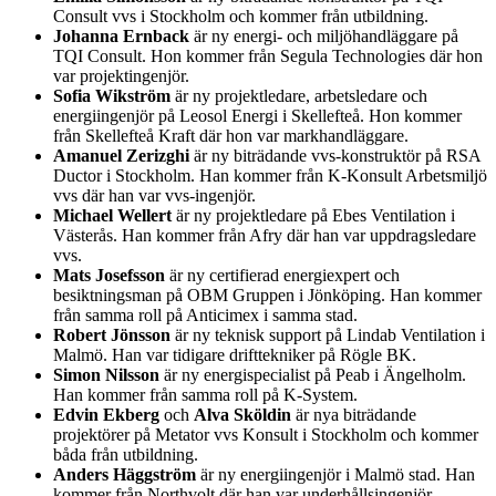
Consult vvs i Stockholm och kommer från utbildning.
Johanna Ernback
är ny energi- och miljöhandläggare på
TQI Consult. Hon kommer från Segula Technologies där hon
var projektingenjör.
Sofia Wikström
är ny projektledare, arbetsledare och
energiingenjör på Leosol Energi i Skellefteå. Hon kommer
från Skellefteå Kraft där hon var markhandläggare.
Amanuel Zerizghi
är ny biträdande vvs-konstruktör på RSA
Ductor i Stockholm. Han kommer från K-Konsult Arbetsmiljö
vvs där han var vvs-ingenjör.
Michael Wellert
är ny projektledare på Ebes Ventilation i
Västerås. Han kommer från Afry där han var uppdragsledare
vvs.
Mats Josefsson
är ny certifierad energiexpert och
besiktningsman på OBM Gruppen i Jönköping. Han kommer
från samma roll på Anticimex i samma stad.
Robert Jönsson
är ny teknisk support på Lindab Ventilation i
Malmö. Han var tidigare drifttekniker på Rögle BK.
Simon Nilsson
är ny energispecialist på Peab i Ängelholm.
Han kommer från samma roll på K-System.
Edvin Ekberg
och
Alva Sköldin
är nya biträdande
projektörer på Metator vvs Konsult i Stockholm och kommer
båda från utbildning.
Anders Häggström
är ny energiingenjör i Malmö stad. Han
kommer från Northvolt där han var underhållsingenjör.