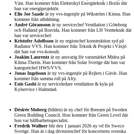
Väst. Han kommer från Elektrokyl Energiteknik i Borås där
han var energiprojektör.
Elio Joe Saade
är ny vvs-ingenjör på Wikström i Kinna. Han
kommer från utbildning.
André Göransson
är ny servicechef Ventilation i Göteborg
och Halland på Bravida. Han kommer från LH Ventteknik där
han var servicechef.
Kristofer Adolfsson
är ny regionchef konstruktion syd på
Radiator VVS. Han kommer från Teknik & Projekt i Växjö
där han var vvs-konsult.
Joakim Laurentz
är ny ansvarig för varumärket Midea på
Klima-Therm. Han kommer från Solar Sverige där han var
kategorichef HWS/VVS.
Jonas Ingelsson
är ny vvs-ingenjör på Rejlers i Gävle. Han
kommer från samma roll på Afry.
Enis Gashi
är ny serviceledare ventilation & kyla på
Kylservice i Halmstad.
Désirée Moberg
(bilden) är ny chef för Breeam på Sweden
Green Building Council. Hon kommer från Green Level där
hon var hållbarhetsspecialist.
Fredrik Wallner
blir den 1 januari 2026 ny vd för Sweco
Sverige. Han är i dag divisionschef för koncernens svenska