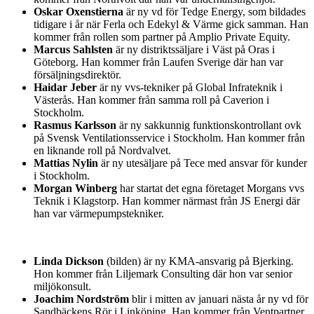
Oskar Oxenstierna
är ny vd för Tedge Energy, som bildades
tidigare i år när Ferla och Edekyl & Värme gick samman. Han
kommer från rollen som partner på Amplio Private Equity.
Marcus Sahlsten
är ny distriktssäljare i Väst på Oras i
Göteborg. Han kommer från Laufen Sverige där han var
försäljningsdirektör.
Haidar Jeber
är ny vvs-tekniker på Global Infrateknik i
Västerås. Han kommer från samma roll på Caverion i
Stockholm.
Rasmus Karlsson
är ny sakkunnig funktionskontrollant ovk
på Svensk Ventilationsservice i Stockholm. Han kommer från
en liknande roll på Nordvalvet.
Mattias Nylin
är ny utesäljare på Tece med ansvar för kunder
i Stockholm.
Morgan Winberg
har startat det egna företaget Morgans vvs
Teknik i Klagstorp. Han kommer närmast från JS Energi där
han var värmepumpstekniker.
Linda Dickson
(bilden) är ny KMA-ansvarig på Bjerking.
Hon kommer från Liljemark Consulting där hon var senior
miljökonsult.
Joachim Nordström
blir i mitten av januari nästa år ny vd för
Sandbäckens Rör i Linköping. Han kommer från Ventpartner