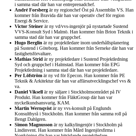
i samma stad där han var entreprenadchef.
André Forsberg
är ny regionchef Öst på Assemblin VS. Han
kommer från Bravida där han var operativ chef för region
Energi & Service.
Victor Steiner
är ny vd/vvs-ingenjör på nystartade Sustend
VVS-Konsult Syd i Malmö. Han kommer från Brion Teknik i
samma stad där han var gruppchef.
Hugo Berglin
är ny projektledare inom underhållsplanering
på Sustend i Göteborg. Han kommer från Serneke där han var
fastighetsförvaltare.
Mathias Strid
är ny projektledare i Sustend Projektledning
Syd och gruppchef i Halmstad. Han kommer från EPG
Projektledning i samma stad där han var projektledare.
Per Löfström
är ny vd för Epecon. Han kommer från PE
Teknik & Arkitektur där han var affärsutvecklingschef vvs &
va.
Daniel Viksell
är ny säljare i Stockholmsområdet på IV
Produkt. Han kommer från FläktGroup där han var
nyckelkundsansvarig, KAM.
Martin Wernqvist
är ny vvs-konsult på Englunds
Konsultbyrå i Stockholm. Han kommer från samma roll på
Bengt Dahlgren.
Simon Magnusson
är ny kalkylingenjör i Stockholm på
Lindinvent. Han kommer från Mård Ingenjörsfirma i
Norrköping där han var biträdande projektledare.