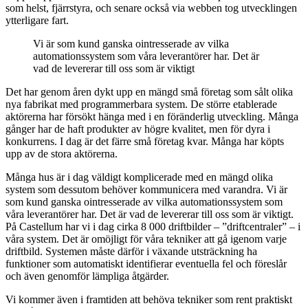
som helst, fjärrstyra, och senare också via webben tog utvecklingen
ytterligare fart.
Vi är som kund ganska ointresserade av vilka
automationssystem som våra leverantörer har. Det är
vad de levererar till oss som är viktigt
Det har genom åren dykt upp en mängd små företag som sålt olika
nya fabrikat med programmerbara system. De större etablerade
aktörerna har försökt hänga med i en föränderlig utveckling. Många
gånger har de haft produkter av högre kvalitet, men för dyra i
konkurrens. I dag är det färre små företag kvar. Många har köpts
upp av de stora aktörerna.
Många hus är i dag väldigt komplicerade med en mängd olika
system som dessutom behöver kommunicera med varandra. Vi är
som kund ganska ointresserade av vilka automationssystem som
våra leverantörer har. Det är vad de levererar till oss som är viktigt.
På Castellum har vi i dag cirka 8 000 driftbilder – ”driftcentraler” – i
våra system. Det är omöjligt för våra tekniker att gå igenom varje
driftbild. Systemen måste därför i växande utsträckning ha
funktioner som automatiskt identifierar eventuella fel och föreslår
och även genomför lämpliga åtgärder.
Vi kommer även i framtiden att behöva tekniker som rent praktiskt