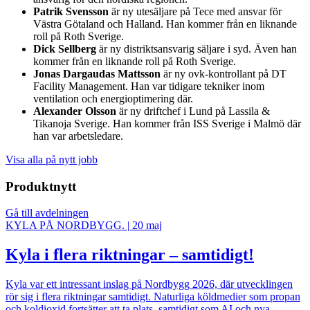
Patrik Svensson
är ny utesäljare på Tece med ansvar för
Västra Götaland och Halland. Han kommer från en liknande
roll på Roth Sverige.
Dick Sellberg
är ny distriktsansvarig säljare i syd. Även han
kommer från en liknande roll på Roth Sverige.
Jonas Dargaudas Mattsson
är ny ovk-kontrollant på DT
Facility Management. Han var tidigare tekniker inom
ventilation och energioptimering där.
Alexander Olsson
är ny driftchef i Lund på Lassila &
Tikanoja Sverige. Han kommer från ISS Sverige i Malmö där
han var arbetsledare.
Visa alla på nytt jobb
Produktnytt
Gå till avdelningen
KYLA PÅ NORDBYGG.
|
20 maj
Kyla i flera riktningar – samtidigt!
Kyla var ett intressant inslag på Nordbygg 2026, där utvecklingen
rör sig i flera riktningar samtidigt. Naturliga köldmedier som propan
och koldioxid fortsätter att ta plats, samtidigt som AI och nya