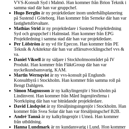
VVS-Konsult Syd i Malmö. Han kommer från Brion Teknik i
samma stad där han var gruppchef.
Hugo Berglin
är ny projektledare inom underhållsplanering
på Sustend i Göteborg. Han kommer från Serneke där han var
fastighetsförvaltare.
Mathias Strid
är ny projektledare i Sustend Projektledning
Syd och gruppchef i Halmstad. Han kommer från EPG
Projektledning i samma stad där han var projektledare.
Per Löfström
är ny vd för Epecon. Han kommer från PE
Teknik & Arkitektur där han var affärsutvecklingschef vvs &
va.
Daniel Viksell
är ny säljare i Stockholmsområdet på IV
Produkt. Han kommer från FläktGroup där han var
nyckelkundsansvarig, KAM.
Martin Wernqvist
är ny vvs-konsult på Englunds
Konsultbyrå i Stockholm. Han kommer från samma roll på
Bengt Dahlgren.
Simon Magnusson
är ny kalkylingenjör i Stockholm på
Lindinvent. Han kommer från Mård Ingenjörsfirma i
Norrköping där han var biträdande projektledare.
David Lindqvist
är ny försäljningsingenjör i Stockholm. Han
kommer från Svea Solar där han var försäljningschef B2B.
André Tannå
är ny kalkylingenjör i Umeå. Han kommer
från utbildning.
Hanna Lundmark
är ny kundansvarig i Lund. Hon kommer