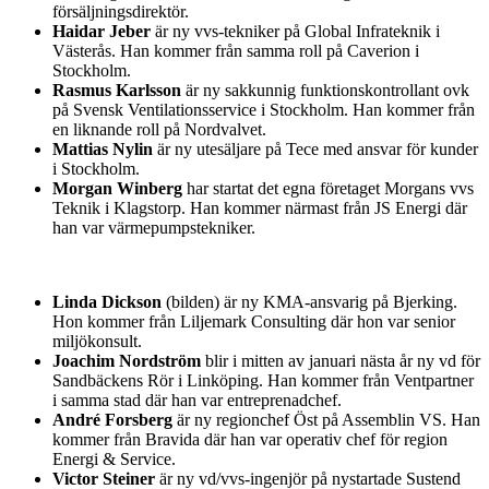
försäljningsdirektör.
Haidar Jeber
är ny vvs-tekniker på Global Infrateknik i
Västerås. Han kommer från samma roll på Caverion i
Stockholm.
Rasmus Karlsson
är ny sakkunnig funktionskontrollant ovk
på Svensk Ventilationsservice i Stockholm. Han kommer från
en liknande roll på Nordvalvet.
Mattias Nylin
är ny utesäljare på Tece med ansvar för kunder
i Stockholm.
Morgan Winberg
har startat det egna företaget Morgans vvs
Teknik i Klagstorp. Han kommer närmast från JS Energi där
han var värmepumpstekniker.
Linda Dickson
(bilden) är ny KMA-ansvarig på Bjerking.
Hon kommer från Liljemark Consulting där hon var senior
miljökonsult.
Joachim Nordström
blir i mitten av januari nästa år ny vd för
Sandbäckens Rör i Linköping. Han kommer från Ventpartner
i samma stad där han var entreprenadchef.
André Forsberg
är ny regionchef Öst på Assemblin VS. Han
kommer från Bravida där han var operativ chef för region
Energi & Service.
Victor Steiner
är ny vd/vvs-ingenjör på nystartade Sustend