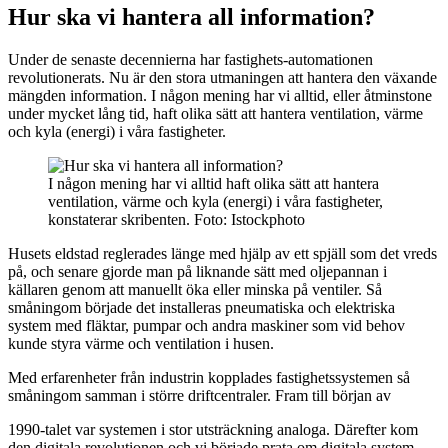
Hur ska vi hantera all information?
Under de senaste decennierna har fastighets-automationen
revolutionerats. Nu är den stora utmaningen att hantera den växande
mängden information. I någon mening har vi alltid, eller åtminstone
under mycket lång tid, haft olika sätt att hantera ventilation, värme
och kyla (energi) i våra fastigheter.
I någon mening har vi alltid haft olika sätt att hantera
ventilation, värme och kyla (energi) i våra fastigheter,
konstaterar skribenten. Foto: Istockphoto
Husets eldstad reglerades länge med hjälp av ett spjäll som det vreds
på, och senare gjorde man på liknande sätt med oljepannan i
källaren genom att manuellt öka eller minska på ventiler. Så
småningom började det installeras pneumatiska och elektriska
system med fläktar, pumpar och andra maskiner som vid behov
kunde styra värme och ventilation i husen.
Med erfarenheter från industrin kopplades fastighetssystemen så
småningom samman i större driftcentraler. Fram till början av
1990-talet var systemen i stor utsträckning analoga. Därefter kom
den digitala revolutionen och vi började prata om digitala system.