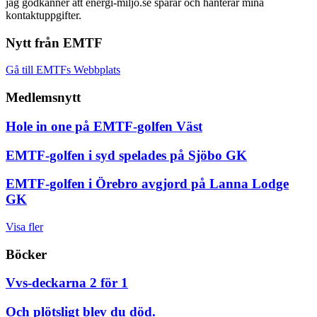
jag godkänner att energi-miljo.se sparar och hanterar mina
kontaktuppgifter.
Nytt från EMTF
Gå till EMTFs Webbplats
Medlemsnytt
Hole in one på EMTF-golfen Väst
EMTF-golfen i syd spelades på Sjöbo GK
EMTF-golfen i Örebro avgjord på Lanna Lodge
GK
Visa fler
Böcker
Vvs-deckarna 2 för 1
Och plötsligt blev du död.