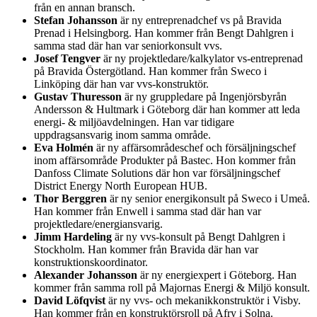
från en annan bransch.
Stefan Johansson
är ny entreprenadchef vs på Bravida
Prenad i Helsingborg. Han kommer från Bengt Dahlgren i
samma stad där han var seniorkonsult vvs.
Josef Tengver
är ny projektledare/kalkylator vs-entreprenad
på Bravida Östergötland. Han kommer från Sweco i
Linköping där han var vvs-konstruktör.
Gustav Thuresson
är ny gruppledare på Ingenjörsbyrån
Andersson & Hultmark i Göteborg där han kommer att leda
energi- & miljöavdelningen. Han var tidigare
uppdragsansvarig inom samma område.
Eva Holmén
är ny affärsområdeschef och försäljningschef
inom affärsområde Produkter på Bastec. Hon kommer från
Danfoss Climate Solutions där hon var försäljningschef
District Energy North European HUB.
Thor Berggren
är ny senior energikonsult på Sweco i Umeå.
Han kommer från Enwell i samma stad där han var
projektledare/energiansvarig.
Jimm Hardeling
är ny vvs-konsult på Bengt Dahlgren i
Stockholm. Han kommer från Bravida där han var
konstruktionskoordinator.
Alexander Johansson
är ny energiexpert i Göteborg. Han
kommer från samma roll på Majornas Energi & Miljö konsult.
David Löfqvist
är ny vvs- och mekanikkonstruktör i Visby.
Han kommer från en konstruktörsroll på Afry i Solna.