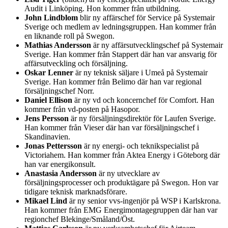
Audit i Linköping. Hon kommer från utbildning.
John Lindblom
blir ny affärschef för Service på Systemair
Sverige och medlem av ledningsgruppen. Han kommer från
en liknande roll på Swegon.
Mathias Andersson
är ny affärsutvecklingschef på Systemair
Sverige. Han kommer från Stappert där han var ansvarig för
affärsutveckling och försäljning.
Oskar Lenner
är ny teknisk säljare i Umeå på Systemair
Sverige. Han kommer från Belimo där han var regional
försäljningschef Norr.
Daniel Ellison
är ny vd och koncernchef för Comfort. Han
kommer från vd-posten på Hasopor.
Jens Persson
är ny försäljningsdirektör för Laufen Sverige.
Han kommer från Vieser där han var försäljningschef i
Skandinavien.
Jonas Pettersson
är ny energi- och teknikspecialist på
Victoriahem. Han kommer från Aktea Energy i Göteborg där
han var energikonsult.
Anastasia Andersson
är ny utvecklare av
försäljningsprocesser och produktägare på Swegon. Hon var
tidigare teknisk marknadsförare.
Mikael Lind
är ny senior vvs-ingenjör på WSP i Karlskrona.
Han kommer från EMG Energimontagegruppen där han var
regionchef Blekinge/Småland/Öst.