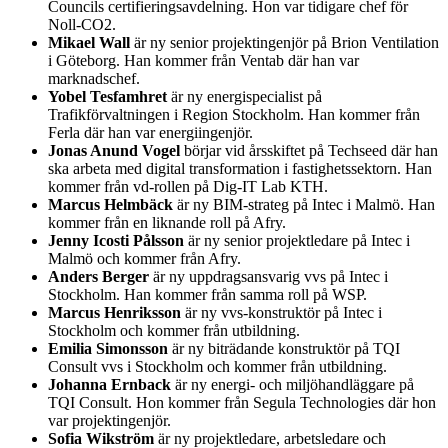
Councils certifieringsavdelning. Hon var tidigare chef för
Noll-CO2.
Mikael Wall
är ny senior projektingenjör på Brion Ventilation
i Göteborg. Han kommer från Ventab där han var
marknadschef.
Yobel Tesfamhret
är ny energispecialist på
Trafikförvaltningen i Region Stockholm. Han kommer från
Ferla där han var energiingenjör.
Jonas Anund Vogel
börjar vid årsskiftet på Techseed där han
ska arbeta med digital transformation i fastighetssektorn. Han
kommer från vd-rollen på Dig-IT Lab KTH.
Marcus Helmbäck
är ny BIM-strateg på Intec i Malmö. Han
kommer från en liknande roll på Afry.
Jenny Icosti Pålsson
är ny senior projektledare på Intec i
Malmö och kommer från Afry.
Anders Berger
är ny uppdragsansvarig vvs på Intec i
Stockholm. Han kommer från samma roll på WSP.
Marcus Henriksson
är ny vvs-konstruktör på Intec i
Stockholm och kommer från utbildning.
Emilia Simonsson
är ny biträdande konstruktör på TQI
Consult vvs i Stockholm och kommer från utbildning.
Johanna Ernback
är ny energi- och miljöhandläggare på
TQI Consult. Hon kommer från Segula Technologies där hon
var projektingenjör.
Sofia Wikström
är ny projektledare, arbetsledare och