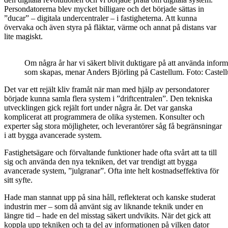
Persondatorerna blev mycket billigare och det började sättas in
”ducar” – digitala undercentraler – i fastigheterna. Att kunna
övervaka och även styra på fläktar, värme och annat på distans var
lite magiskt.
Om några år har vi säkert blivit duktigare på att använda inform
som skapas, menar Anders Björling på Castellum. Foto: Castel
Det var ett rejält kliv framåt när man med hjälp av persondatorer
började kunna samla flera system i ”driftcent­ralen”. Den tekniska
utvecklingen gick rejält fort under några år. Det var ganska
komplicerat att programmera de olika systemen. Konsulter och
experter såg stora möjligheter, och leverantörer såg få begränsningar
i att bygga avancerade system.
Fastighetsägare och förvaltande funktioner hade ofta svårt att ta till
sig och använda den nya tekniken, det var trendigt att bygga
avancerade system, ”julgranar”. Ofta inte helt kostnadseffektiva för
sitt syfte.
Hade man stannat upp på sina håll, reflekterat och kanske studerat
industrin mer – som då använt sig av liknande teknik under en
längre tid – hade en del misstag säkert undvikits. När det gick att
koppla upp tekniken och ta del av informationen på vilken dator