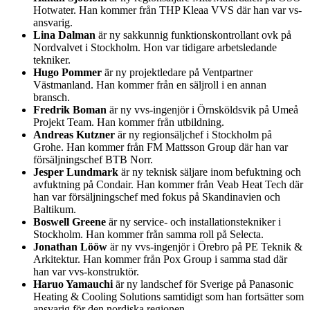
Hotwater. Han kommer från THP Kleaa VVS där han var vs-
ansvarig.
Lina Dalman
är ny sakkunnig funktionskontrollant ovk på
Nordvalvet i Stockholm. Hon var tidigare arbetsledande
tekniker.
Hugo Pommer
är ny projektledare på Ventpartner
Västmanland. Han kommer från en säljroll i en annan
bransch.
Fredrik Boman
är ny vvs-ingenjör i Örnsköldsvik på Umeå
Projekt Team. Han kommer från utbildning.
Andreas Kutzner
är ny regionsäljchef i Stockholm på
Grohe. Han kommer från FM Mattsson Group där han var
försäljningschef BTB Norr.
Jesper Lundmark
är ny teknisk säljare inom befuktning och
avfuktning på Condair. Han kommer från Veab Heat Tech där
han var försäljningschef med fokus på Skandinavien och
Baltikum.
Boswell Greene
är ny service- och installationstekniker i
Stockholm. Han kommer från samma roll på Selecta.
Jonathan Lööw
är ny vvs-ingenjör i Örebro på PE Teknik &
Arkitektur. Han kommer från Pox Group i samma stad där
han var vvs-konstruktör.
Haruo Yamauchi
är ny landschef för Sverige på Panasonic
Heating & Cooling Solutions samtidigt som han fortsätter som
ansvarig för den nordiska regionen.