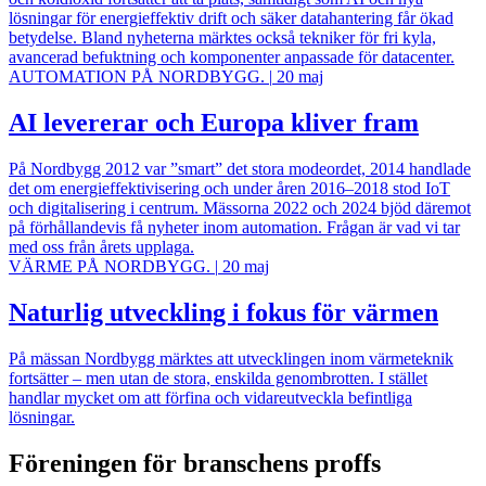
lösningar för energieffektiv drift och säker datahantering får ökad
betydelse. Bland nyheterna märktes också tekniker för fri kyla,
avancerad befuktning och komponenter anpassade för datacenter.
AUTOMATION PÅ NORDBYGG.
|
20 maj
AI levererar och Europa kliver fram
På Nordbygg 2012 var ”smart” det stora modeordet, 2014 handlade
det om energieffektivisering och under åren 2016–2018 stod IoT
och digitalisering i centrum. Mässorna 2022 och 2024 bjöd däremot
på förhållandevis få nyheter inom automation. Frågan är vad vi tar
med oss från årets upplaga.
VÄRME PÅ NORDBYGG.
|
20 maj
Naturlig utveckling i fokus för värmen
På mässan Nordbygg märktes att utvecklingen inom värmeteknik
fortsätter – men utan de stora, enskilda genombrotten. I stället
handlar mycket om att förfina och vidareutveckla befintliga
lösningar.
Föreningen för branschens proffs