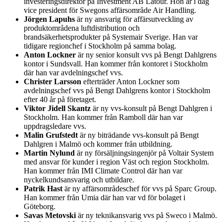
investeringsdirektör på Investment AB Latour. Hon är i dag
vice president för Swegons affärsområde Air Handling.
Jörgen Lapuhs
är ny ansvarig för affärsutveckling av
produktområdena luftdistribution och
brandsäkerhetsprodukter på Systemair Sverige. Han var
tidigare regionchef i Stockholm på samma bolag.
Anton Lockner
är ny senior konsult vvs på Bengt Dahlgrens
kontor i Sundsvall. Han kommer från kontoret i Stockholm
där han var avdelningschef vvs.
Christer Larsson
efterträder Anton Lockner som
avdelningschef vvs på Bengt Dahlgrens kontor i Stockholm
efter 40 år på företaget.
Viktor Jidell Skantz
är ny vvs-konsult på Bengt Dahlgren i
Stockholm. Han kommer från Ramboll där han var
uppdragsledare vvs.
Malin Grufstedt
är ny biträdande vvs-konsult på Bengt
Dahlgren i Malmö och kommer från utbildning.
Martin Nylund
är ny försäljningsingenjör på Voltair System
med ansvar för kunder i region Väst och region Stockholm.
Han kommer från IMI Climate Control där han var
nyckelkundsansvarig och utbildare.
Patrik Hast
är ny affärsområdeschef för vvs på Sparc Group.
Han kommer från Umia där han var vd för bolaget i
Göteborg.
Savas Metovski
är ny teknikansvarig vvs på Sweco i Malmö.