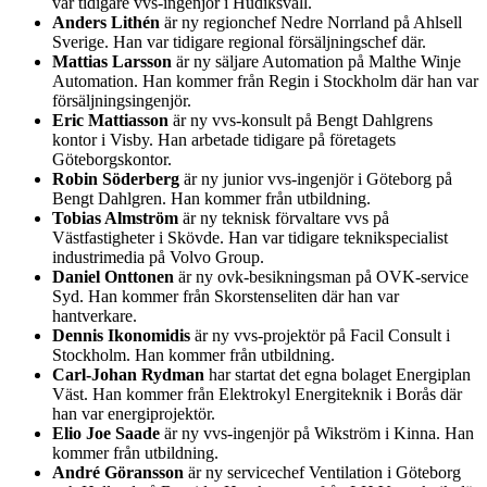
var tidigare vvs-ingenjör i Hudiksvall.
Anders Lithén
är ny regionchef Nedre Norrland på Ahlsell
Sverige. Han var tidigare regional försäljningschef där.
Mattias Larsson
är ny säljare Automation på Malthe Winje
Automation. Han kommer från Regin i Stockholm där han var
försäljningsingenjör.
Eric Mattiasson
är ny vvs-konsult på Bengt Dahlgrens
kontor i Visby. Han arbetade tidigare på företagets
Göteborgskontor.
Robin Söderberg
är ny junior vvs-ingenjör i Göteborg på
Bengt Dahlgren. Han kommer från utbildning.
Tobias Almström
är ny teknisk förvaltare vvs på
Västfastigheter i Skövde. Han var tidigare teknikspecialist
industrimedia på Volvo Group.
Daniel Onttonen
är ny ovk-besikningsman på OVK-service
Syd. Han kommer från Skorstenseliten där han var
hantverkare.
Dennis Ikonomidis
är ny vvs-projektör på Facil Consult i
Stockholm. Han kommer från utbildning.
Carl-Johan Rydman
har startat det egna bolaget Energiplan
Väst. Han kommer från Elektrokyl Energiteknik i Borås där
han var energiprojektör.
Elio Joe Saade
är ny vvs-ingenjör på Wikström i Kinna. Han
kommer från utbildning.
André Göransson
är ny servicechef Ventilation i Göteborg