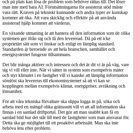
och på plats kan lösa de problem som behöver rättas till. Det löser
man inte med bara AI. Förutsättningarna för assisterat stöd måste
vara rätt. Kraven på tekniskt kunnande och andra typer av kunskap
kommer att öka. Att vara skicklig och effektiv på att använda
assisterad hjälp kommer att värderas.
En växande utmaning är att hantera all den information som de olika
systemen ger ifrån sig och få den levererad. Då på ett icke
proprietärt sätt som vi önskar och enligt en lämplig standard.
Standarden är beroende av att hela branschen, samhället och
energisystemet funge­rar tillsammans.
Det blir många aktörer och intressen och det är dit vi är på väg, vare
sig vi vill eller inte. När vi sätter in system som exempelvis mäter
och styr klimatet i en fastighet vill vi kanske att lämplig information
sömlöst ska levereras till ekonomisystemet så att vi kan se
kopplingen mellan exempelvis klimat, energipriser, avräkning och
lönsamhet.
För att våra tekniska förvaltare ska slippa logga in på, söka och
arbeta med en mängd olika gränssnitt vill vi att all information ska
finnas i en samlad driftportal. Det gör att man snabbt kan få en
samlad bild hur det står till med de fastigheter som man ansvarar för.
Detta ska ge möjlighet till ett proaktivt arbetssätt. Man ska inte
behöva leta efter problem.