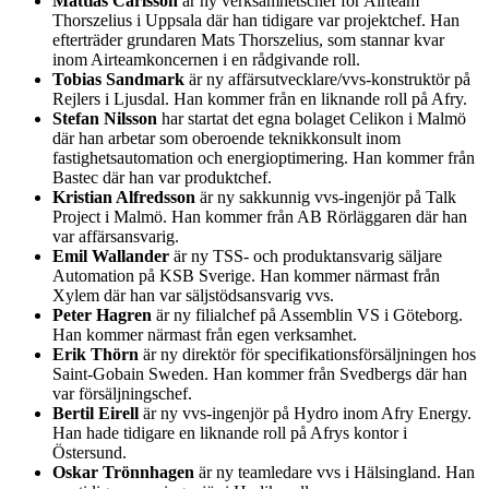
Mattias Carlsson
är ny verksamhetschef för Airteam
Thorszelius i Uppsala där han tidigare var projektchef. Han
efterträder grundaren Mats Thorszelius, som stannar kvar
inom Airteamkoncernen i en rådgivande roll.
Tobias Sandmark
är ny affärsutvecklare/vvs-konstruktör på
Rejlers i Ljusdal. Han kommer från en liknande roll på Afry.
Stefan Nilsson
har startat det egna bolaget Celikon i Malmö
där han arbetar som oberoende teknikkonsult inom
fastighetsautomation och energioptimering. Han kommer från
Bastec där han var produktchef.
Kristian Alfredsson
är ny sakkunnig vvs-ingenjör på Talk
Project i Malmö. Han kommer från AB Rörläggaren där han
var affärsansvarig.
Emil Wallander
är ny TSS- och produktansvarig säljare
Automation på KSB Sverige. Han kommer närmast från
Xylem där han var säljstödsansvarig vvs.
Peter Hagren
är ny filialchef på Assemblin VS i Göteborg.
Han kommer närmast från egen verksamhet.
Erik Thörn
är ny direktör för specifikationsförsäljningen hos
Saint-Gobain Sweden. Han kommer från Svedbergs där han
var försäljningschef.
Bertil Eirell
är ny vvs-ingenjör på Hydro inom Afry Energy.
Han hade tidigare en liknande roll på Afrys kontor i
Östersund.
Oskar Trönnhagen
är ny teamledare vvs i Hälsingland. Han