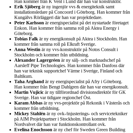
Han kommer från K Vent i Lund där han var konstruktör.
Erik Sjöberg
är ny ingenjör vvs & energiteknik samt
installationsledare på Concoord i Göteborg. Han kommer från
Kungälvs Rörläggeri där han var projektledare.
Peter Karlsson
är energispecialist på det nystartade företaget
Enkon. Han kommer från samma roll på Aktea Energy i
Göteborg.
Tobias Falk
är ny energikonsult på Aktea i Stockholm. Han
kommer från samma roll på Elkraft Sverige.
Anna Westin
är ny vvs-konstruktör på Notos Consult i
Stockholm och kommer från utbildning.
Alexander Lagergréen
är ny sälj- och marknadschef på
Aarsleff Pipe Technologies. Han kommer från Danfoss där
han var teknisk supportchef Värme i Sverige, Finland och
Baltikum.
Taha Arghand
är ny energispecialist på Afry i Göteborg.
Han kommer från Bengt Dahlgren där han var energikonsult.
Martin Vujicic
är ny tillförordnad divisionsdirektör för GK
Sverige. Han var tidigare regionchef Öst.
Karam Abbas
är ny vvs-projektör på Rekonik i Västerås och
kommer från utbildning.
Mickey Stahlén
är ny ovk-/injusterings- och servicetekniker
på AIM Projektpartner i Stockholm. Han kommer från
Nordvalvet där han var funktionskontrollant ovk.
Evelina Enochsson
är ny chef för Sweden Green Building