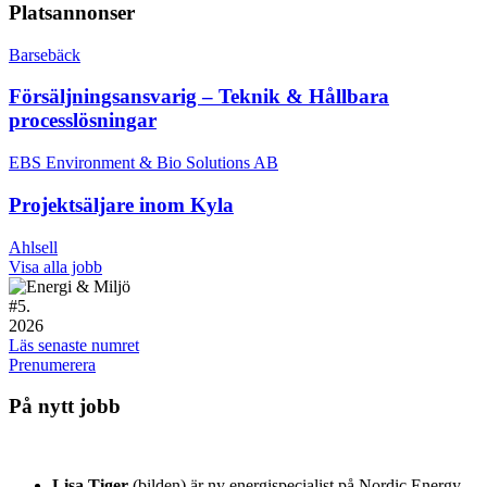
Platsannonser
Barsebäck
Försäljningsansvarig – Teknik & Hållbara
processlösningar
EBS Environment & Bio Solutions AB
Projektsäljare inom Kyla
Ahlsell
Visa alla jobb
#
5.
2026
Läs senaste numret
Prenumerera
På nytt jobb
Lisa Tiger
(bilden) är ny energispecialist på Nordic Energy