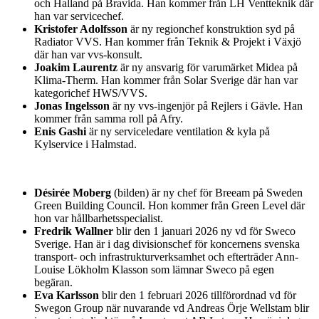
och Halland på Bravida. Han kommer från LH Ventteknik där
han var servicechef.
Kristofer Adolfsson
är ny regionchef konstruktion syd på
Radiator VVS. Han kommer från Teknik & Projekt i Växjö
där han var vvs-konsult.
Joakim Laurentz
är ny ansvarig för varumärket Midea på
Klima-Therm. Han kommer från Solar Sverige där han var
kategorichef HWS/VVS.
Jonas Ingelsson
är ny vvs-ingenjör på Rejlers i Gävle. Han
kommer från samma roll på Afry.
Enis Gashi
är ny serviceledare ventilation & kyla på
Kylservice i Halmstad.
Désirée Moberg
(bilden) är ny chef för Breeam på Sweden
Green Building Council. Hon kommer från Green Level där
hon var hållbarhetsspecialist.
Fredrik Wallner
blir den 1 januari 2026 ny vd för Sweco
Sverige. Han är i dag divisionschef för koncernens svenska
transport- och infrastrukturverksamhet och efterträder Ann-
Louise Lökholm Klasson som lämnar Sweco på egen
begäran.
Eva Karlsson
blir den 1 februari 2026 tillförordnad vd för
Swegon Group när nuvarande vd Andreas Örje Wellstam blir