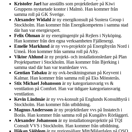
Kristofer Jarl
har anställts som projektledare på Kiwi
Gruppens nystartade kontor i Malmö. Han kommer från
samma roll på GK Sverige.
Alexander Widahl
är ny energikonsult på Sustera Group i
Stockholm. Han kommer från Energikompetens i samma stad
där han var energiexpert.
Felix Öhman
är ny energiingenjör på Rejlers i Nyköping.
Han kommer från den egna verksamheten Fjällenergi.
Emelie Marklund
är ny vvs-projektör på Energibyrån Nord i
Umeå. Hon kommer från samma roll på Afry.
Viktor Ahlund
är ny projekt- och installationsledare på Plan
Projektpartner i Stockholm. Han kommer från Bjerking i
samma stad där han var teamledare vvs.
Gentian Tabaku
är ny ovk-besiktningsman på Keyvent i
Kalmar. Han kommer från samma roll på Eks Mönsterås.
Stix Michael Johansson
är ny kategoriansvarig vs &
ventilation på Comfort. Han var tidigare kategoriansvarig
ventilation.
Kevin Lindmäe
är ny vvs-konsult på Englunds Konsultbyrå i
Stockholm. Han kommer från utbildning.
Magnus Andersson
är ny projektledare vvs på Instatech i
Borås. Han kommer från samma roll på Kungälvs Rörläggeri.
Alexander Johansson
är ny installationsprojektör på TQI
Consult VVS i Stockholm. Han kommer från utbildning.
Håkan Sjöblom
är ny regionsäljare Mitt/Mälardalen på OSO