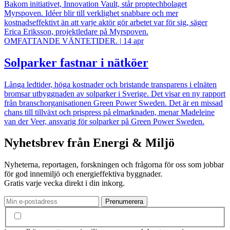
Bakom initiativet, Innovation Vault, står proptechbolaget
Myrspoven. Idéer blir till verklighet snabbare och mer
kostnadseffektivt än att varje aktör gör arbetet var för sig, säger
Erica Eriksson, projektledare på Myrspoven.
OMFATTANDE VÄNTETIDER.
|
14 apr
Solparker fastnar i nätköer
Långa ledtider, höga kostnader och bristande transparens i elnäten
bromsar utbyggnaden av solparker i Sverige. Det visar en ny rapport
från branschorganisationen Green Power Sweden. Det är en missad
chans till tillväxt och prispress på elmarknaden, menar Madeleine
van der Veer, ansvarig för solparker på Green Power Sweden.
Nyhetsbrev från Energi & Miljö
Nyheterna, reportagen, forskningen och frågorna för oss som jobbar
för god innemiljö och energieffektiva byggnader.
Gratis varje vecka direkt i din inkorg.