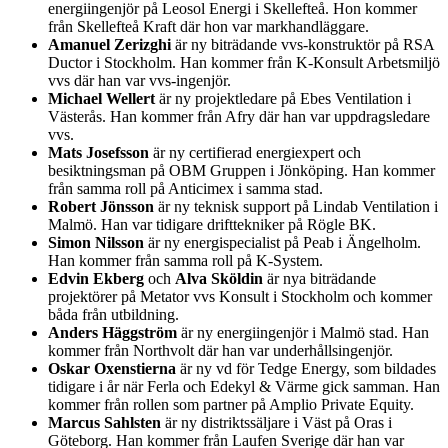
energiingenjör på Leosol Energi i Skellefteå. Hon kommer
från Skellefteå Kraft där hon var markhandläggare.
Amanuel Zerizghi
är ny biträdande vvs-konstruktör på RSA
Ductor i Stockholm. Han kommer från K-Konsult Arbetsmiljö
vvs där han var vvs-ingenjör.
Michael Wellert
är ny projektledare på Ebes Ventilation i
Västerås. Han kommer från Afry där han var uppdragsledare
vvs.
Mats Josefsson
är ny certifierad energiexpert och
besiktningsman på OBM Gruppen i Jönköping. Han kommer
från samma roll på Anticimex i samma stad.
Robert Jönsson
är ny teknisk support på Lindab Ventilation i
Malmö. Han var tidigare drifttekniker på Rögle BK.
Simon Nilsson
är ny energispecialist på Peab i Ängelholm.
Han kommer från samma roll på K-System.
Edvin Ekberg
och
Alva Sköldin
är nya biträdande
projektörer på Metator vvs Konsult i Stockholm och kommer
båda från utbildning.
Anders Häggström
är ny energiingenjör i Malmö stad. Han
kommer från Northvolt där han var underhållsingenjör.
Oskar Oxenstierna
är ny vd för Tedge Energy, som bildades
tidigare i år när Ferla och Edekyl & Värme gick samman. Han
kommer från rollen som partner på Amplio Private Equity.
Marcus Sahlsten
är ny distriktssäljare i Väst på Oras i
Göteborg. Han kommer från Laufen Sverige där han var