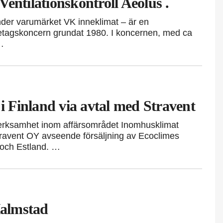
entilationskontroll Aeolus .
under varumärket VK inneklimat – är en
etagskoncern grundat 1980. I koncernen, med ca
…
 i Finland via avtal med Stravent
verksamhet inom affärsområdet Inomhusklimat
ravent OY avseende försäljning av Ecoclimes
 och Estland. …
Halmstad