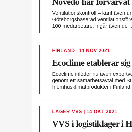
Novedo har förvärvat V
Ventilationskontroll – känt även 
Göteborgsbaserad ventilationsför
100 medarbetare, ingår även de 
FINLAND
|
11 NOV 2021
Ecoclime etablerar sig
Ecoclime inleder nu även export
genom ett samarbetsavtal med St
Inomhusklimatprodukter i Finland
LAGER-VVS
|
14 OKT 2021
VVS i logistiklager i 