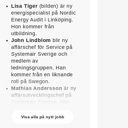
Lisa Tiger
(bilden) är ny
energispecialist på Nordic
Energy Audit i Linköping.
Hon kommer från
utbildning.
John Lindblom
blir ny
affärschef för Service på
Systemair Sverige och
medlem av
ledningsgruppen. Han
kommer från en liknande
roll på Swegon.
Mathias Andersson
är ny
affärsutvecklingschef på
Systemair Sverige. Han
kommer från Stappert där
han var ansvarig för
Visa alla på nytt jobb
affärsutveckling och