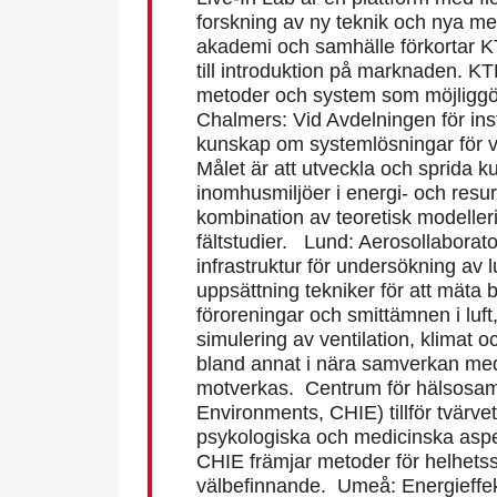
forskning av ny teknik och nya m
akademi och samhälle förkortar KT
till introduktion på marknaden. KT
metoder och system som möjliggö
Chalmers: Vid Avdelningen för ins
kunskap om systemlösningar för ven
Målet är att utveckla och sprida 
inomhusmiljöer i energi- och resu
kombination av teoretisk modelleri
fältstudier. Lund: Aerosollaborato
infrastruktur för undersökning av lu
uppsättning tekniker för att mäta
föroreningar och smittämnen i luft,
simulering av ventilation, klimat 
bland annat i nära samverkan med
motverkas. Centrum för hälsosam
Environments, CHIE) tillför tvärv
psykologiska och medicinska aspe
CHIE främjar metoder för helhet
välbefinnande. Umeå: Energieffek