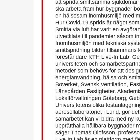
att sprida smittsamma sjukdomar 
ska arbeta fram hur byggnader bör 
en hälsosam inomhusmiljö med min
Hur Covid-19 sprids är något som 
Smitta via luft har varit en avgö
utvecklats till pandemier såsom i
Inomhusmiljön med tekniska system
smittspridning bildar tillsamman
föreståndare KTH Live-In Lab Gen
universiteten och samarbetspartn
metoder som behövs för att design
energianvändning, hälsa och smittr
Boverket, Svensk Ventilation, Fa
Länsgården Fastigheter, Akademi
Lokalförvaltningen Göteborg, Geb
Universitetens olika testanläggni
aerosollaboratoriet i Lund, gör det
samarbetet kan vi bidra med ny ku
upprätthålla hållbara byggnader 
säger Thomas Olofsson, professo
Live-In Lab är en plattform med fler