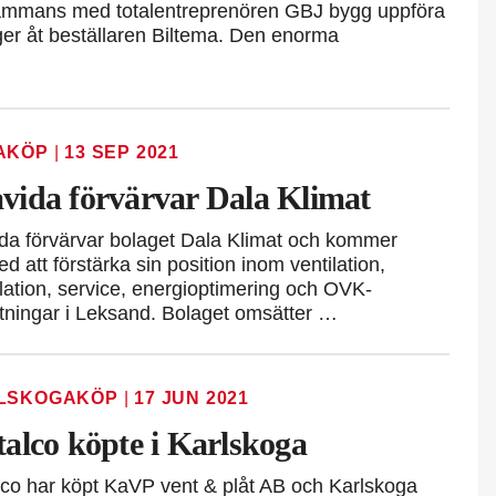
illsammans med totalentreprenören GBJ bygg uppföra
ager åt beställaren Biltema. Den enorma
AKÖP
|
13 SEP 2021
vida förvärvar Dala Klimat
da förvärvar bolaget Dala Klimat och kommer
d att förstärka sin position inom ventilation,
llation, service, energioptimering och OVK-
tningar i Leksand. Bolaget omsätter …
LSKOGAKÖP
|
17 JUN 2021
talco köpte i Karlskoga
lco har köpt KaVP vent & plåt AB och Karlskoga