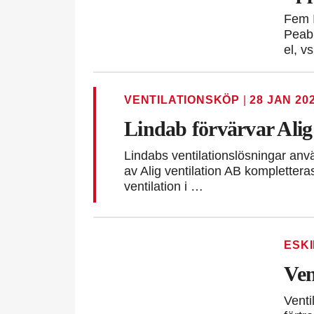
Fem I
Peab.
el, v
VENTILATIONSKÖP
|
28 JAN 20
Lindab förvärvar Alig 
Lindabs ventilationslösningar anvä
av Alig ventilation AB kompletter
ventilation i …
ESK
Ven
Venti