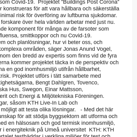
som Covid-19. Projektet ”Buildings Post Corona”
konstrueras för att vara hållbara och säkerställa
imal risk för överföring av luftburna sjukdomar.
forskare över hela världen arbetar med just nu.
rande komponent för många av de farsoter som
nfluensa, smittkoppor och nu Covid-19.
 och planlösningar, hur vi beter oss, och
s komplexa områden, säger Jonas Anund Vogel,
om den bredd av expertis som finns vid de fyra
erna kommer projektet täcka in de perspektiv och
a en god inomhusmiljö utifrån hållbarhet,
isk. Projektet utförs i tätt samarbete med
stighetsägarna, Bengt Dahlgren, Tovenco,
ska Hus, Swegon, Einar Mattsson,
erit och Energi & Miljötekniska Föreningen.
ngar, såsom KTH Live-In Lab och
 möjligt att testa olika lösningar. - Med det här
nskap för att stödja byggsektorn att utforma och
med en hälsosam och god termisk inomhusmiljö,
r i energiteknik på Umeå universitet KTH: KTH
talet testbäddar i verkliga miljöer för test och