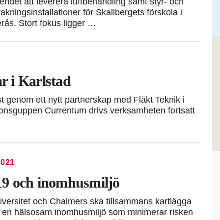
oendet att leverera luftbehandling samt styr- och
akningsinstallationer för Skallbergets förskola i
rås. Stort fokus ligger …
 i Karlstad
st genom ett nytt partnerskap med Fläkt Teknik i
tionsguppen Currentum drivs verksamheten fortsatt
2021
9 och inomhusmiljö
versitet och Chalmers ska tillsammans kartlägga
en hälsosam inomhusmiljö som minimerar risken