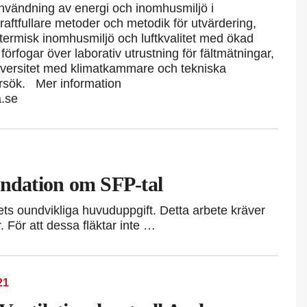
användning av energi och inomhusmiljö i
kraftfullare metoder och metodik för utvärdering,
 termisk inomhusmiljö och luftkvalitet med ökad
förfogar över laborativ utrustning för fältmätningar,
iversitet med klimatkammare och tekniska
försök. Mer information
orona.se
dation om SFP-tal
emets oundvikliga huvuduppgift. Detta arbete kräver
ar. För att dessa fläktar inte …
21