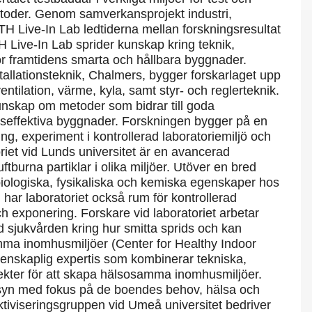
etoder. Genom samverkansprojekt industri,
H Live-In Lab ledtiderna mellan forskningsresultat
H Live-In Lab sprider kunskap kring teknik,
r framtidens smarta och hållbara byggnader.
tallationsteknik, Chalmers, bygger forskarlaget upp
tilation, värme, kyla, samt styr- och reglerteknik.
kunskap om metoder som bidrar till goda
rseffektiva byggnader. Forskningen bygger på en
ng, experiment i kontrollerad laboratoriemiljö och
riet vid Lunds universitet är en avancerad
ftburna partiklar i olika miljöer. Utöver en bred
 biologiska, fysikaliska och kemiska egenskaper hos
 har laboratoriet också rum för kontrollerad
och exponering. Forskare vid laboratoriet arbetar
 sjukvården kring hur smitta sprids och kan
ma inomhusmiljöer (Center for Healthy Indoor
etenskaplig expertis som kombinerar tekniska,
kter för att skapa hälsosamma inomhusmiljöer.
ssyn med fokus på de boendes behov, hälsa och
tiviseringsgruppen vid Umeå universitet bedriver