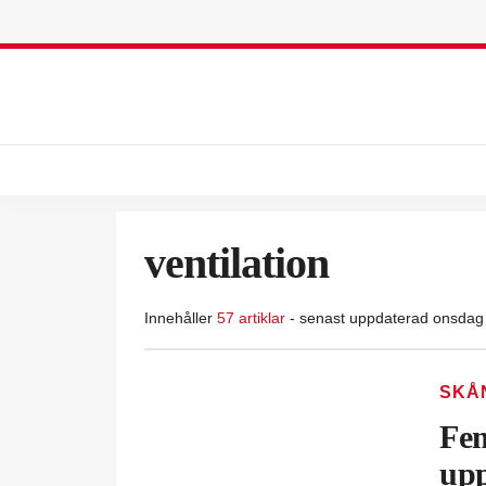
ventilation
Innehåller
57 artiklar
- senast uppdaterad onsdag 
SKÅ
Fem
upp