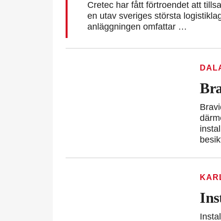
Cretec har fått förtroendet att t
en utav sveriges största logistikl
anläggningen omfattar …
DAL
Bra
Bravi
därme
insta
besik
KAR
Ins
Insta