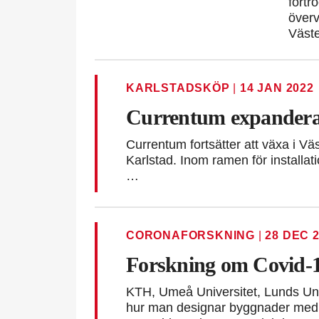
förtr
överv
Väste
KARLSTADSKÖP
|
14 JAN 2022
Currentum expanderar
Currentum fortsätter att växa i Vä
Karlstad. Inom ramen för installa
…
CORONAFORSKNING
|
28 DEC 
Forskning om Covid-1
KTH, Umeå Universitet, Lunds Uni
hur man designar byggnader med 