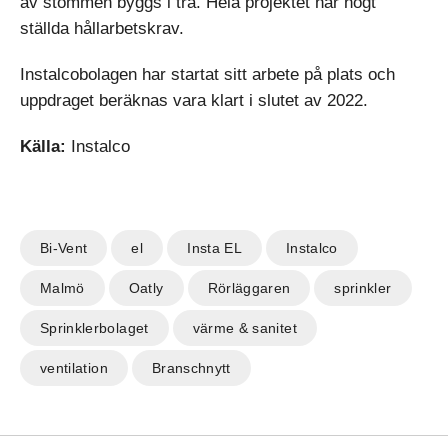
av stommen byggs i trä. Hela projektet har högt
ställda hållarbetskrav.
Instalcobolagen har startat sitt arbete på plats och
uppdraget beräknas vara klart i slutet av 2022.
Källa:
Instalco
Bi-Vent
el
Insta EL
Instalco
Malmö
Oatly
Rörläggaren
sprinkler
Sprinklerbolaget
värme & sanitet
ventilation
Branschnytt