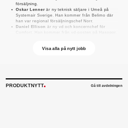
försäljning.
Oskar Lenner
är ny teknisk säljare i Umeå på
Systemair Sverige. Han kommer från Belimo där
han var regional försäljningschef Norr.
Daniel Ellison
är ny vd och koncernchef för
Comfort. Han kommer från vd-posten på Hasopor.
Jens Persson
är ny försäljningsdirektör för
Laufen Sverige. Han kommer från Vieser där han
Visa alla på nytt jobb
var försäljningschef i Skandinavien.
Jonas Pettersson
är ny energi- och
teknikspecialist på Victoriahem. Han kommer från
Aktea Energy i Göteborg där han var
energikonsult.
Anastasia Andersson
är ny utvecklare av
försäljningsprocesser och produktägare på
PRODUKTNYTT
Gå till avdelningen
Swegon. Hon var tidigare teknisk marknadsförare.
Mikael Lind
är ny senior vvs-ingenjör på WSP i
Karlskrona. Han kommer från EMG
Energimontagegruppen där han var regionchef
Blekinge/Småland/Öst.
Mattias Carlsson
är ny verksamhetschef för
Airteam Thorszelius i Uppsala där han tidigare var