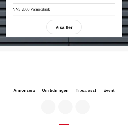
Gävle. Han kommer från samma roll på Afry.
Enis Gashi
är ny serviceledare ventilation & kyla
VVS 2000 Värmeteknik
på Kylservice i Halmstad.
Visa fler
Désirée Moberg
(bilden) är ny chef för Breeam
på Sweden Green Building Council. Hon kommer
från Green Level där hon var
hållbarhetsspecialist.
Fredrik Wallner
blir den 1 januari 2026 ny vd för
Sweco Sverige. Han är i dag divisionschef för
koncernens svenska transport- och
infrastrukturverksamhet och efterträder Ann-
Louise Lökholm Klasson som lämnar Sweco på
egen begäran.
Annonsera
Om tidningen
Tipsa oss!
Event
Eva Karlsson
blir den 1 februari 2026
tillförordnad vd för Swegon Group när nuvarande
vd Andreas Örje Wellstam blir investeringsdirektör
på Investment AB Latour. Hon är i dag vice
president för Swegons affärsområde Air Handling.
Jörgen Lapuhs
är ny ansvarig för
affärsutveckling av produktområdena