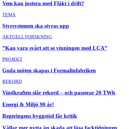
Vem kan justera med Fläkt i drift?
TEMA
Styrsystemen ska styras upp
AKTUELL FORSKNING
”Kan vara svårt att se vinningen med LCA”
PROJEKT
Goda möten skapas i Formalinfabriken
REKORD
Vindkraften slår rekord – och passerar 20 TWh
Energi & Miljö 90 år!
Regeringens byggstöd får kritik
Vållar mer nytta än skada att läsa facktidningen