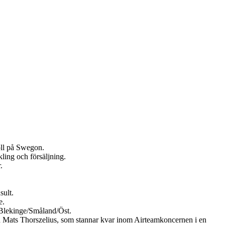
oll på Swegon.
ling och försäljning.
.
sult.
e.
Blekinge/Småland/Öst.
en Mats Thorszelius, som stannar kvar inom Airteamkoncernen i en