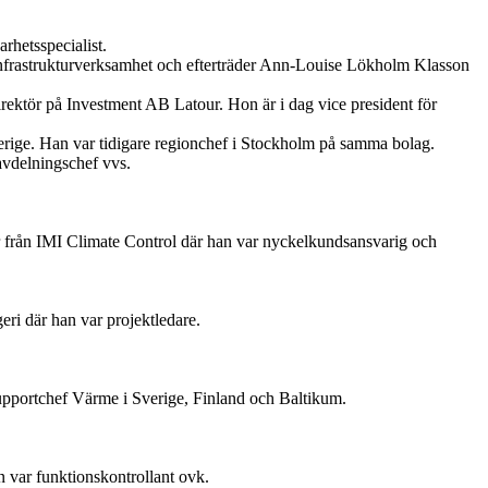
hetsspecialist.
 infrastrukturverksamhet och efterträder Ann-Louise Lökholm Klasson
rektör på Investment AB Latour. Hon är i dag vice president för
erige. Han var tidigare regionchef i Stockholm på samma bolag.
avdelningschef vvs.
 från IMI Climate Control där han var nyckelkundsansvarig och
ri där han var projektledare.
upportchef Värme i Sverige, Finland och Baltikum.
 var funktionskontrollant ovk.