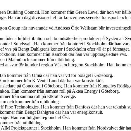
en Building Council. Hon kommer från Green Level där hon var hållbar
ige. Han är i dag divisionschef för koncernens svenska transport- och
egon Group när nuvarande vd Andreas Örje Wellstam blir investeringsdi
tområdena luftdistribution och brandsäkerhetsprodukter på Systemair Sv
ontor i Sundsvall. Han kommer från kontoret i Stockholm där han var 
f vvs på Bengt Dahlgrens kontor i Stockholm efter 40 år på företaget.
tockholm. Han kommer från Ramboll där han var uppdragsledare vvs.
ren i Malmö och kommer från utbildning.
med ansvar för kunder i region Väst och region Stockholm. Han kommer
Han kommer från Umia där han var vd för bolaget i Göteborg.
an kommer från K Vent i Lund där han var konstruktör.
tionsledare på Concoord i Göteborg. Han kommer från Kungälvs Rörlägge
t Enkon. Han kommer från samma roll på Aktea Energy i Göteborg.
mmer från samma roll på Elkraft Sverige.
olm och kommer från utbildning.
eff Pipe Technologies. Han kommer från Danfoss där han var teknisk s
n kommer från Bengt Dahlgren där han var energikonsult.
erige. Han var tidigare regionchef Öst.
kommer från utbildning.
på AIM Projektpartner i Stockholm. Han kommer från Nordvalvet där han