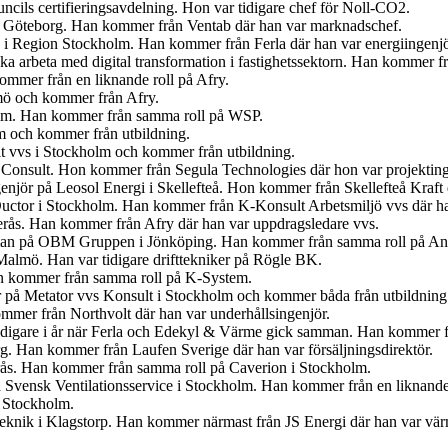
cils certifieringsavdelning. Hon var tidigare chef för Noll-CO2.
n i Göteborg. Han kommer från Ventab där han var marknadschef.
en i Region Stockholm. Han kommer från Ferla där han var energiingenjö
 ska arbeta med digital transformation i fastighetssektorn. Han kommer
mmer från en liknande roll på Afry.
lmö och kommer från Afry.
olm. Han kommer från samma roll på WSP.
lm och kommer från utbildning.
t vvs i Stockholm och kommer från utbildning.
 Consult. Hon kommer från Segula Technologies där hon var projekting
ngenjör på Leosol Energi i Skellefteå. Hon kommer från Skellefteå Kraf
uctor i Stockholm. Han kommer från K-Konsult Arbetsmiljö vvs där ha
terås. Han kommer från Afry där han var uppdragsledare vvs.
gsman på OBM Gruppen i Jönköping. Han kommer från samma roll på An
 Malmö. Han var tidigare drifttekniker på Rögle BK.
an kommer från samma roll på K-System.
r på Metator vvs Konsult i Stockholm och kommer båda från utbildning
mmer från Northvolt där han var underhållsingenjör.
idigare i år när Ferla och Edekyl & Värme gick samman. Han kommer fr
org. Han kommer från Laufen Sverige där han var försäljningsdirektör.
erås. Han kommer från samma roll på Caverion i Stockholm.
 Svensk Ventilationsservice i Stockholm. Han kommer från en liknande
i Stockholm.
 Teknik i Klagstorp. Han kommer närmast från JS Energi där han var v