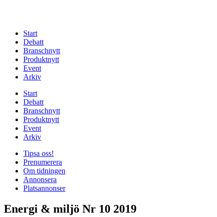
Start
Debatt
Branschnytt
Produktnytt
Event
Arkiv
Start
Debatt
Branschnytt
Produktnytt
Event
Arkiv
Tipsa oss!
Prenumerera
Om tidningen
Annonsera
Platsannonser
Energi & miljö Nr 10 2019