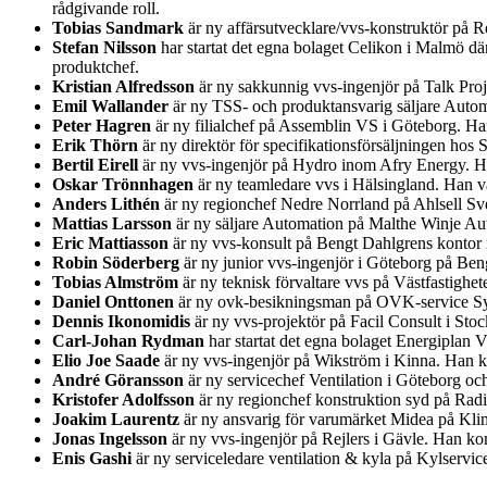
rådgivande roll.
Tobias Sandmark
är ny affärsutvecklare/vvs-konstruktör på Re
Stefan Nilsson
har startat det egna bolaget Celikon i Malmö d
produktchef.
Kristian Alfredsson
är ny sakkunnig vvs-ingenjör på Talk Pro
Emil Wallander
är ny TSS- och produktansvarig säljare Auto
Peter Hagren
är ny filialchef på Assemblin VS i Göteborg. H
Erik Thörn
är ny direktör för specifikationsförsäljningen ho
Bertil Eirell
är ny vvs-ingenjör på Hydro inom Afry Energy. Han
Oskar Trönnhagen
är ny teamledare vvs i Hälsingland. Han va
Anders Lithén
är ny regionchef Nedre Norrland på Ahlsell Sver
Mattias Larsson
är ny säljare Automation på Malthe Winje Au
Eric Mattiasson
är ny vvs-konsult på Bengt Dahlgrens kontor i
Robin Söderberg
är ny junior vvs-ingenjör i Göteborg på Be
Tobias Almström
är ny teknisk förvaltare vvs på Västfastighet
Daniel Onttonen
är ny ovk-besikningsman på OVK-service Syd
Dennis Ikonomidis
är ny vvs-projektör på Facil Consult i St
Carl-Johan Rydman
har startat det egna bolaget Energiplan 
Elio Joe Saade
är ny vvs-ingenjör på Wikström i Kinna. Han k
André Göransson
är ny servicechef Ventilation i Göteborg o
Kristofer Adolfsson
är ny regionchef konstruktion syd på Rad
Joakim Laurentz
är ny ansvarig för varumärket Midea på Kl
Jonas Ingelsson
är ny vvs-ingenjör på Rejlers i Gävle. Han k
Enis Gashi
är ny serviceledare ventilation & kyla på Kylservic