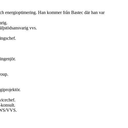
och energioptimering. Han kommer från Bastec där han var
rig.
ljstödsansvarig vvs.
ingschef.
ingenjör.
roup.
giprojektör.
vicechef.
konsult.
 HWS/VVS.