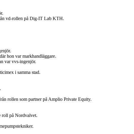
r.
 från vd-rollen på Dig-IT Lab KTH.
enjör.
t där hon var markhandläggare.
n var vvs-ingenjör.
ticimex i samma stad.
.
ån rollen som partner på Amplio Private Equity.
 roll på Nordvalvet.
ärmepumpstekniker.