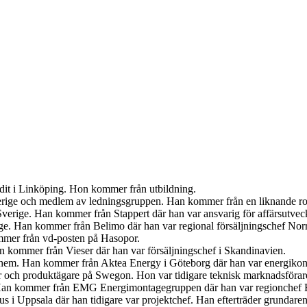
udit i Linköping. Hon kommer från utbildning.
Sverige och medlem av ledningsgruppen. Han kommer från en liknande r
verige. Han kommer från Stappert där han var ansvarig för affärsutveck
ige. Han kommer från Belimo där han var regional försäljningschef Norr
mer från vd-posten på Hasopor.
an kommer från Vieser där han var försäljningschef i Skandinavien.
iahem. Han kommer från Aktea Energy i Göteborg där han var energikon
er och produktägare på Swegon. Hon var tidigare teknisk marknadsförar
 Han kommer från EMG Energimontagegruppen där han var regionchef 
s i Uppsala där han tidigare var projektchef. Han efterträder grundar