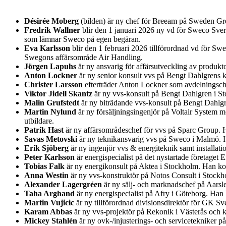
Désirée Moberg
(bilden) är ny chef för Breeam på Sweden Gre
Fredrik Wallner
blir den 1 januari 2026 ny vd för Sweco Sver
som lämnar Sweco på egen begäran.
Eva Karlsson
blir den 1 februari 2026 tillförordnad vd för Sw
Swegons affärsområde Air Handling.
Jörgen Lapuhs
är ny ansvarig för affärsutveckling av produk
Anton Lockner
är ny senior konsult vvs på Bengt Dahlgrens k
Christer Larsson
efterträder Anton Lockner som avdelningsche
Viktor Jidell Skantz
är ny vvs-konsult på Bengt Dahlgren i S
Malin Grufstedt
är ny biträdande vvs-konsult på Bengt Dahlg
Martin Nylund
är ny försäljningsingenjör på Voltair System 
utbildare.
Patrik Hast
är ny affärsområdeschef för vvs på Sparc Group. 
Savas Metovski
är ny teknikansvarig vvs på Sweco i Malmö. H
Erik Sjöberg
är ny ingenjör vvs & energiteknik samt installa
Peter Karlsson
är energispecialist på det nystartade företage
Tobias Falk
är ny energikonsult på Aktea i Stockholm. Han ko
Anna Westin
är ny vvs-konstruktör på Notos Consult i Stockh
Alexander Lagergréen
är ny sälj- och marknadschef på Aarsl
Taha Arghand
är ny energispecialist på Afry i Göteborg. Ha
Martin Vujicic
är ny tillförordnad divisionsdirektör för GK Sv
Karam Abbas
är ny vvs-projektör på Rekonik i Västerås och 
Mickey Stahlén
är ny ovk-/injusterings- och servicetekniker 