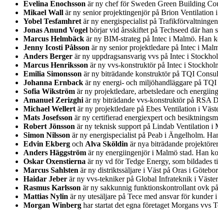
Evelina Enochsson
är ny chef för Sweden Green Building Coun
Mikael Wall
är ny senior projektingenjör på Brion Ventilatio
Yobel Tesfamhret
är ny energispecialist på Trafikförvaltning
Jonas Anund Vogel
börjar vid årsskiftet på Techseed där han
Marcus Helmbäck
är ny BIM-strateg på Intec i Malmö. Han ko
Jenny Icosti Pålsson
är ny senior projektledare på Intec i Ma
Anders Berger
är ny uppdragsansvarig vvs på Intec i Stockh
Marcus Henriksson
är ny vvs-konstruktör på Intec i Stockho
Emilia Simonsson
är ny biträdande konstruktör på TQI Consul
Johanna Ernback
är ny energi- och miljöhandläggare på TQI
Sofia Wikström
är ny projektledare, arbetsledare och energii
Amanuel Zerizghi
är ny biträdande vvs-konstruktör på RSA D
Michael Wellert
är ny projektledare på Ebes Ventilation i Väs
Mats Josefsson
är ny certifierad energiexpert och besiktnin
Robert Jönsson
är ny teknisk support på Lindab Ventilation i
Simon Nilsson
är ny energispecialist på Peab i Ängelholm. H
Edvin Ekberg
och
Alva Sköldin
är nya biträdande projektöre
Anders Häggström
är ny energiingenjör i Malmö stad. Han ko
Oskar Oxenstierna
är ny vd för Tedge Energy, som bildades t
Marcus Sahlsten
är ny distriktssäljare i Väst på Oras i Göteb
Haidar Jeber
är ny vvs-tekniker på Global Infrateknik i Väst
Rasmus Karlsson
är ny sakkunnig funktionskontrollant ovk på
Mattias Nylin
är ny utesäljare på Tece med ansvar för kunder 
Morgan Winberg
har startat det egna företaget Morgans vvs