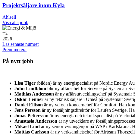
Projektsäljare inom Kyla
Ahlsell
Visa alla jobb
#
5.
2026
Läs senaste numret
Prenumerera
På nytt jobb
Lisa Tiger
(bilden) är ny energispecialist på Nordic Energy A
John Lindblom
blir ny affärschef för Service på Systemair 
Mathias Andersson
är ny affärsutvecklingschef på Systemair S
Oskar Lenner
är ny teknisk säljare i Umeå på Systemair Sver
Daniel Ellison
är ny vd och koncernchef för Comfort. Han kom
Jens Persson
är ny försäljningsdirektör för Laufen Sverige. H
Jonas Pettersson
är ny energi- och teknikspecialist på Victor
Anastasia Andersson
är ny utvecklare av försäljningsprocess
Mikael Lind
är ny senior vvs-ingenjör på WSP i Karlskrona.
Mattias Carlsson
är ny verksamhetschef för Airteam Thorszeliu