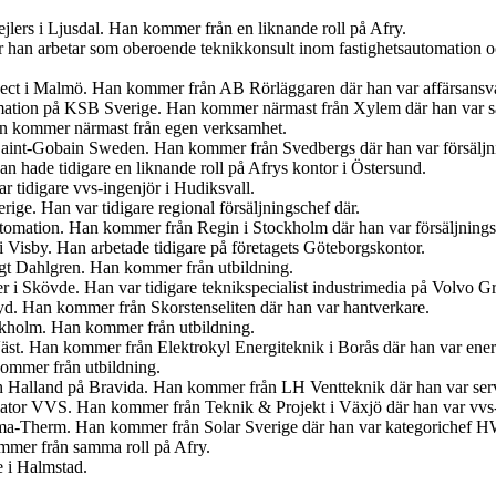
jlers i Ljusdal. Han kommer från en liknande roll på Afry.
är han arbetar som oberoende teknikkonsult inom fastighetsautomation 
ject i Malmö. Han kommer från AB Rörläggaren där han var affärsansva
mation på KSB Sverige. Han kommer närmast från Xylem där han var sä
an kommer närmast från egen verksamhet.
s Saint-Gobain Sweden. Han kommer från Svedbergs där han var försäljn
 hade tidigare en liknande roll på Afrys kontor i Östersund.
r tidigare vvs-ingenjör i Hudiksvall.
ige. Han var tidigare regional försäljningschef där.
tomation. Han kommer från Regin i Stockholm där han var försäljnings
 Visby. Han arbetade tidigare på företagets Göteborgskontor.
ngt Dahlgren. Han kommer från utbildning.
er i Skövde. Han var tidigare teknikspecialist industrimedia på Volvo G
. Han kommer från Skorstenseliten där han var hantverkare.
ockholm. Han kommer från utbildning.
Väst. Han kommer från Elektrokyl Energiteknik i Borås där han var ener
ommer från utbildning.
ch Halland på Bravida. Han kommer från LH Ventteknik där han var ser
iator VVS. Han kommer från Teknik & Projekt i Växjö där han var vvs-
ima-Therm. Han kommer från Solar Sverige där han var kategorichef
ommer från samma roll på Afry.
e i Halmstad.