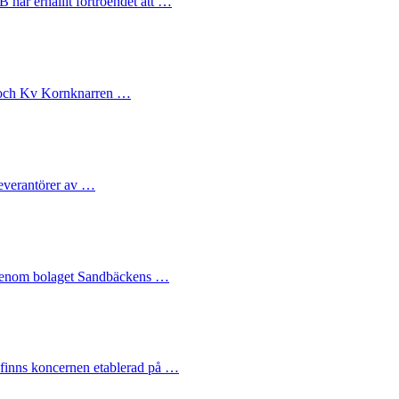
har erhållit förtroendet att …
 1 och Kv Kornknarren …
leverantörer av …
n genom bolaget Sandbäckens …
finns koncernen etablerad på …