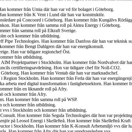
Han kommer från Umia där han var vd för bolaget i Göteborg.
an kommer från K Vent i Lund där han var konstruktör.
tionsledare på Concoord i Göteborg. Han kommer från Kungälvs Rörlägge
t Enkon. Han kommer från samma roll på Aktea Energy i Göteborg.
mmer från samma roll på Elkraft Sverige.
olm och kommer från utbildning.
eff Pipe Technologies. Han kommer från Danfoss där han var teknisk s
n kommer från Bengt Dahlgren där han var energikonsult.
erige. Han var tidigare regionchef Öst.
kommer från utbildning.
på AIM Projektpartner i Stockholm. Han kommer från Nordvalvet där han
cils certifieringsavdelning. Hon var tidigare chef för Noll-CO2.
n i Göteborg. Han kommer från Ventab där han var marknadschef.
en i Region Stockholm. Han kommer från Ferla där han var energiingenjö
 ska arbeta med digital transformation i fastighetssektorn. Han kommer
mmer från en liknande roll på Afry.
lmö och kommer från Afry.
olm. Han kommer från samma roll på WSP.
lm och kommer från utbildning.
t vvs i Stockholm och kommer från utbildning.
 Consult. Hon kommer från Segula Technologies där hon var projekting
ngenjör på Leosol Energi i Skellefteå. Hon kommer från Skellefteå Kraf
uctor i Stockholm. Han kommer från K-Konsult Arbetsmiljö vvs där ha
terås. Han kommer från Afry där han var uppdragsledare vvs.