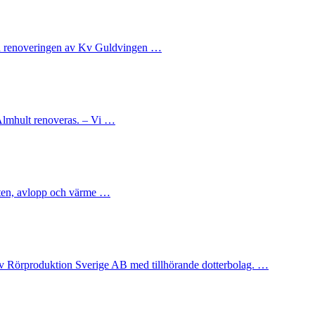
 vid renoveringen av Kv Guldvingen …
 Älmhult renoveras. – Vi …
tten, avlopp och värme …
av Rörproduktion Sverige AB med tillhörande dotterbolag. …