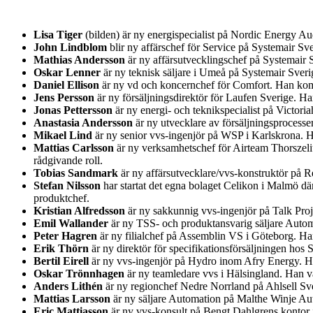
Lisa Tiger
(bilden) är ny energispecialist på Nordic Energy A
John Lindblom
blir ny affärschef för Service på Systemair 
Mathias Andersson
är ny affärsutvecklingschef på Systemair S
Oskar Lenner
är ny teknisk säljare i Umeå på Systemair Sver
Daniel Ellison
är ny vd och koncernchef för Comfort. Han kom
Jens Persson
är ny försäljningsdirektör för Laufen Sverige. H
Jonas Pettersson
är ny energi- och teknikspecialist på Victor
Anastasia Andersson
är ny utvecklare av försäljningsprocess
Mikael Lind
är ny senior vvs-ingenjör på WSP i Karlskrona.
Mattias Carlsson
är ny verksamhetschef för Airteam Thorszeliu
rådgivande roll.
Tobias Sandmark
är ny affärsutvecklare/vvs-konstruktör på Re
Stefan Nilsson
har startat det egna bolaget Celikon i Malmö d
produktchef.
Kristian Alfredsson
är ny sakkunnig vvs-ingenjör på Talk Pro
Emil Wallander
är ny TSS- och produktansvarig säljare Auto
Peter Hagren
är ny filialchef på Assemblin VS i Göteborg. H
Erik Thörn
är ny direktör för specifikationsförsäljningen ho
Bertil Eirell
är ny vvs-ingenjör på Hydro inom Afry Energy. Han
Oskar Trönnhagen
är ny teamledare vvs i Hälsingland. Han va
Anders Lithén
är ny regionchef Nedre Norrland på Ahlsell Sver
Mattias Larsson
är ny säljare Automation på Malthe Winje Au
Eric Mattiasson
är ny vvs-konsult på Bengt Dahlgrens kontor i