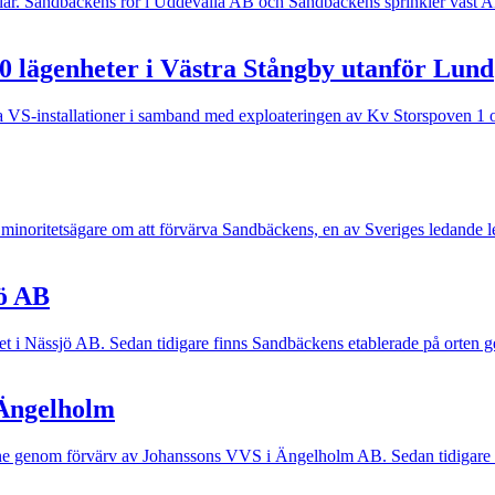
r. Sandbäckens rör i Uddevalla AB och Sandbäckens sprinkler väst AB 
100 lägenheter i Västra Stångby utanför Lund
liga VS-installationer i samband med exploateringen av Kv Storspoven
minoritetsägare om att förvärva Sandbäckens, en av Sveriges ledande 
jö AB
get i Nässjö AB. Sedan tidigare finns Sandbäckens etablerade på orte
 Ängelholm
åne genom förvärv av Johanssons VVS i Ängelholm AB. Sedan tidigare 