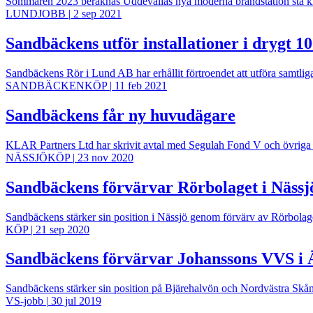
Sommaren 2023 beräknas Uddevallas nya moderna brandstation stå kla
LUNDJOBB
|
2 sep 2021
​Sandbäckens utför installationer i drygt 
Sandbäckens Rör i Lund AB har erhållit förtroendet att utföra samt
SANDBÄCKENKÖP
|
11 feb 2021
Sandbäckens får ny huvudägare
KLAR Partners Ltd har skrivit avtal med Segulah Fond V och övriga 
NÄSSJÖKÖP
|
23 nov 2020
Sandbäckens förvärvar Rörbolaget i Näss
Sandbäckens stärker sin position i Nässjö genom förvärv av Rörbola
KÖP
|
21 sep 2020
Sandbäckens förvärvar Johanssons VVS i
Sandbäckens stärker sin position på Bjärehalvön och Nordvästra Sk
VS-jobb
|
30 jul 2019