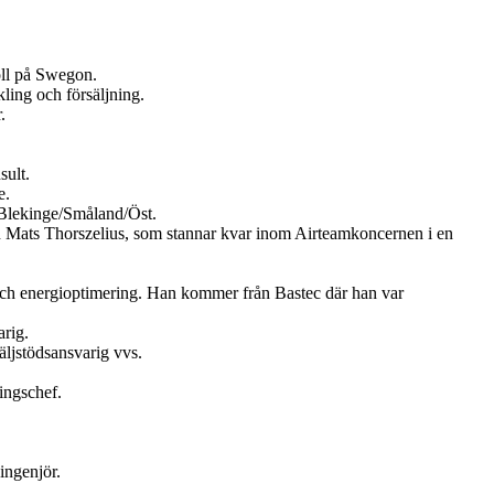
oll på Swegon.
ling och försäljning.
.
sult.
e.
Blekinge/Småland/Öst.
en Mats Thorszelius, som stannar kvar inom Airteamkoncernen i en
och energioptimering. Han kommer från Bastec där han var
rig.
ljstödsansvarig vvs.
ingschef.
ingenjör.