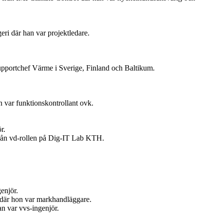
ri där han var projektledare.
upportchef Värme i Sverige, Finland och Baltikum.
 var funktionskontrollant ovk.
r.
 från vd-rollen på Dig-IT Lab KTH.
enjör.
t där hon var markhandläggare.
n var vvs-ingenjör.