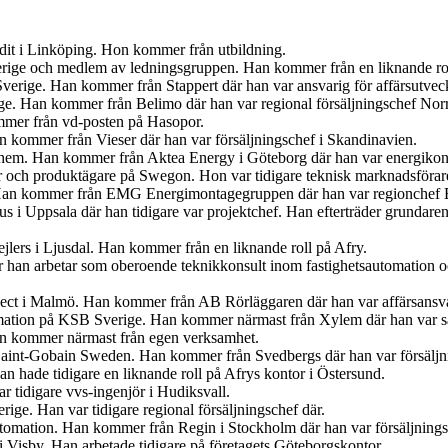
udit i Linköping. Hon kommer från utbildning.
Sverige och medlem av ledningsgruppen. Han kommer från en liknande r
verige. Han kommer från Stappert där han var ansvarig för affärsutveck
ige. Han kommer från Belimo där han var regional försäljningschef Norr
mer från vd-posten på Hasopor.
an kommer från Vieser där han var försäljningschef i Skandinavien.
iahem. Han kommer från Aktea Energy i Göteborg där han var energikon
er och produktägare på Swegon. Hon var tidigare teknisk marknadsförar
 Han kommer från EMG Energimontagegruppen där han var regionchef 
s i Uppsala där han tidigare var projektchef. Han efterträder grundar
jlers i Ljusdal. Han kommer från en liknande roll på Afry.
är han arbetar som oberoende teknikkonsult inom fastighetsautomation 
ject i Malmö. Han kommer från AB Rörläggaren där han var affärsansva
mation på KSB Sverige. Han kommer närmast från Xylem där han var sä
an kommer närmast från egen verksamhet.
s Saint-Gobain Sweden. Han kommer från Svedbergs där han var försäljn
 hade tidigare en liknande roll på Afrys kontor i Östersund.
r tidigare vvs-ingenjör i Hudiksvall.
ige. Han var tidigare regional försäljningschef där.
tomation. Han kommer från Regin i Stockholm där han var försäljnings
 Visby. Han arbetade tidigare på företagets Göteborgskontor.