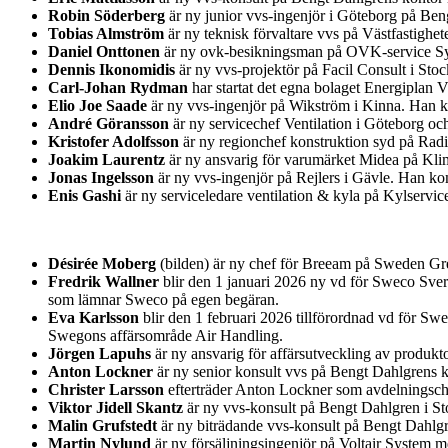
Robin Söderberg
är ny junior vvs-ingenjör i Göteborg på Be
Tobias Almström
är ny teknisk förvaltare vvs på Västfastighet
Daniel Onttonen
är ny ovk-besikningsman på OVK-service Syd
Dennis Ikonomidis
är ny vvs-projektör på Facil Consult i St
Carl-Johan Rydman
har startat det egna bolaget Energiplan 
Elio Joe Saade
är ny vvs-ingenjör på Wikström i Kinna. Han k
André Göransson
är ny servicechef Ventilation i Göteborg o
Kristofer Adolfsson
är ny regionchef konstruktion syd på Rad
Joakim Laurentz
är ny ansvarig för varumärket Midea på Kl
Jonas Ingelsson
är ny vvs-ingenjör på Rejlers i Gävle. Han k
Enis Gashi
är ny serviceledare ventilation & kyla på Kylservic
Désirée Moberg
(bilden) är ny chef för Breeam på Sweden Gre
Fredrik Wallner
blir den 1 januari 2026 ny vd för Sweco Sver
som lämnar Sweco på egen begäran.
Eva Karlsson
blir den 1 februari 2026 tillförordnad vd för Sw
Swegons affärsområde Air Handling.
Jörgen Lapuhs
är ny ansvarig för affärsutveckling av produk
Anton Lockner
är ny senior konsult vvs på Bengt Dahlgrens k
Christer Larsson
efterträder Anton Lockner som avdelningsche
Viktor Jidell Skantz
är ny vvs-konsult på Bengt Dahlgren i S
Malin Grufstedt
är ny biträdande vvs-konsult på Bengt Dahlg
Martin Nylund
är ny försäljningsingenjör på Voltair System 