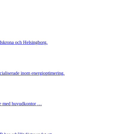
dskrona och Helsingborg.
ecialiserade inom energioptimering.
rade med huvudkontor …