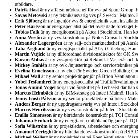
utbildare.
Patrik Hast
är ny affärsområdeschef för vvs på Sparc Group. 
Savas Metovski
är ny teknikansvarig vvs på Sweco i Malmö. H
Erik Sjöberg
är ny ingenjör vvs & energiteknik samt installa
Peter Karlsson
är energispecialist på det nystartade företage
Tobias Falk
är ny energikonsult på Aktea i Stockholm. Han ko
Anna Westin
är ny vvs-konstruktör på Notos Consult i Stockh
Alexander Lagergréen
är ny sälj- och marknadschef på Aarsl
Taha Arghand
är ny energispecialist på Afry i Göteborg. Ha
Martin Vujicic
är ny tillförordnad divisionsdirektör för GK Sv
Karam Abbas
är ny vvs-projektör på Rekonik i Västerås och 
Mickey Stahlén
är ny ovk-/injusterings- och servicetekniker 
Evelina Enochsson
är ny chef för Sweden Green Building Coun
Mikael Wall
är ny senior projektingenjör på Brion Ventilatio
Yobel Tesfamhret
är ny energispecialist på Trafikförvaltning
Jonas Anund Vogel
börjar vid årsskiftet på Techseed där han
Marcus Helmbäck
är ny BIM-strateg på Intec i Malmö. Han ko
Jenny Icosti Pålsson
är ny senior projektledare på Intec i Ma
Anders Berger
är ny uppdragsansvarig vvs på Intec i Stockh
Marcus Henriksson
är ny vvs-konstruktör på Intec i Stockho
Emilia Simonsson
är ny biträdande konstruktör på TQI Consul
Johanna Ernback
är ny energi- och miljöhandläggare på TQI
Sofia Wikström
är ny projektledare, arbetsledare och energii
Amanuel Zerizghi
är ny biträdande vvs-konstruktör på RSA D
Michael Wellert
är ny projektledare på Ebes Ventilation i Väs