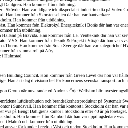
ngt Dahlgren. Han kommer från utbildning.
er i Skövde. Han var tidigare teknikspecialist industrimedia på Volvo G
. Han kommer från Skorstenseliten där han var hantverkare.
ockholm. Han kommer från utbildning.
Väst. Han kommer från Elektrokyl Energiteknik i Borås där han var ener
ommer från utbildning.
ch Halland på Bravida. Han kommer från LH Ventteknik där han var ser
iator VVS. Han kommer från Teknik & Projekt i Växjö där han var vvs-
ima-Therm. Han kommer från Solar Sverige där han var kategorichef
ommer från samma roll på Afry.
e i Halmstad.
en Building Council. Hon kommer från Green Level där hon var hållbar
ige. Han är i dag divisionschef för koncernens svenska transport- och
egon Group när nuvarande vd Andreas Örje Wellstam blir investeringsdi
tområdena luftdistribution och brandsäkerhetsprodukter på Systemair Sv
ontor i Sundsvall. Han kommer från kontoret i Stockholm där han var 
f vvs på Bengt Dahlgrens kontor i Stockholm efter 40 år på företaget.
tockholm. Han kommer från Ramboll där han var uppdragsledare vvs.
ren i Malmö och kommer från utbildning.
med ansvar för kunder i region Väst och region Stockholm. Han kommer