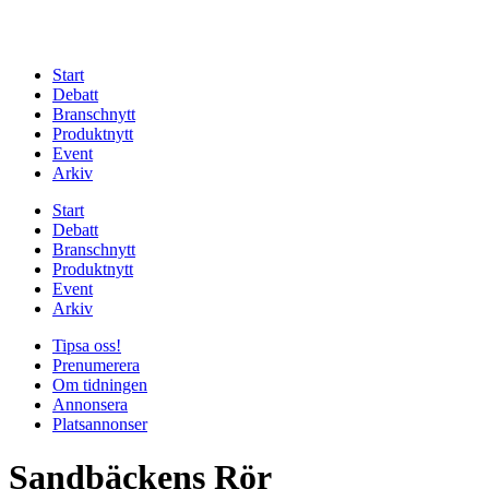
Start
Debatt
Branschnytt
Produktnytt
Event
Arkiv
Start
Debatt
Branschnytt
Produktnytt
Event
Arkiv
Tipsa oss!
Prenumerera
Om tidningen
Annonsera
Platsannonser
Sandbäckens Rör