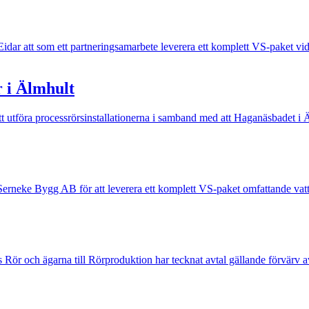
Eidar att som ett partneringsamarbete leverera ett komplett VS-paket
r i Älmhult
tt utföra processrörsinstallationerna i samband med att Haganäsbadet i
 Serneke Bygg AB för att leverera ett komplett VS-paket omfattande va
r och ägarna till Rörproduktion har tecknat avtal gällande förvärv 