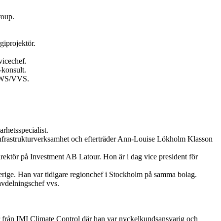
roup.
giprojektör.
vicechef.
konsult.
 HWS/VVS.
hetsspecialist.
 infrastrukturverksamhet och efterträder Ann-Louise Lökholm Klasson
rektör på Investment AB Latour. Hon är i dag vice president för
erige. Han var tidigare regionchef i Stockholm på samma bolag.
avdelningschef vvs.
 från IMI Climate Control där han var nyckelkundsansvarig och