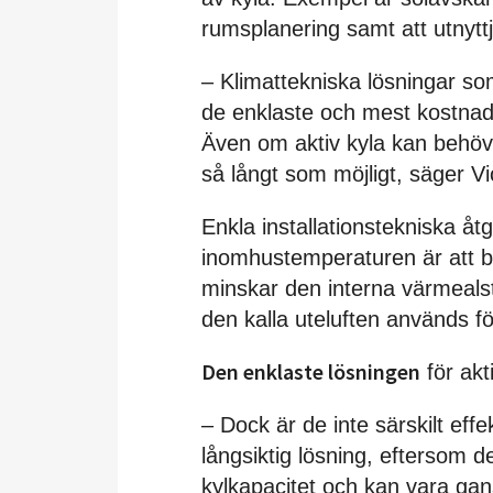
rumsplanering samt att utnyt
– Klimattekniska lösningar som
de enklaste och mest kostnads
Även om aktiv kyla kan behöv
så långt som möjligt, säger Vi
Enkla installationstekniska åt
inomhustemperaturen är att byt
minskar den interna värmealst
den kalla uteluften används f
Den enklaste lösningen
för akti
– Dock är de inte särskilt ef
långsiktig lösning, eftersom 
kylkapacitet och kan vara gans