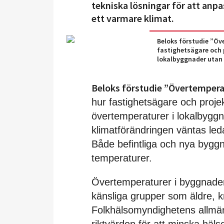
tekniska lösningar för att anpa
ett varmare klimat.
Beloks förstudie ”Öv
fastighetsägare och p
lokalbyggnader utan 
Beloks förstudie ”Övertemper
hur fastighetsägare och projek
övertemperaturer i lokalbygg
klimatförändringen väntas leda t
Både befintliga och nya byggn
temperaturer.
Övertemperaturer i byggnader
känsliga grupper som äldre, k
Folkhälsomyndighetens allmä