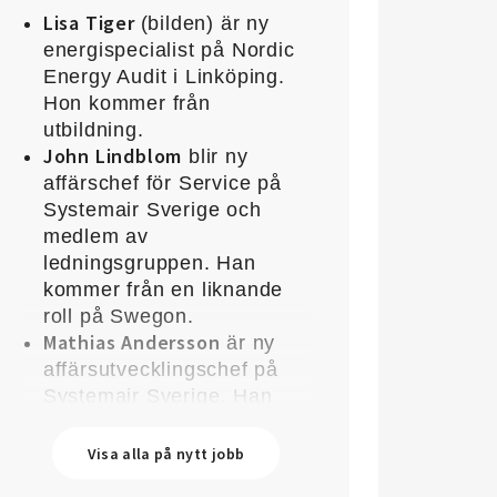
Lisa Tiger
(bilden) är ny
energispecialist på Nordic
Energy Audit i Linköping.
Hon kommer från
utbildning.
John Lindblom
blir ny
affärschef för Service på
Systemair Sverige och
medlem av
ledningsgruppen. Han
kommer från en liknande
roll på Swegon.
Mathias Andersson
är ny
affärsutvecklingschef på
Systemair Sverige. Han
kommer från Stappert där
han var ansvarig för
Visa alla på nytt jobb
affärsutveckling och