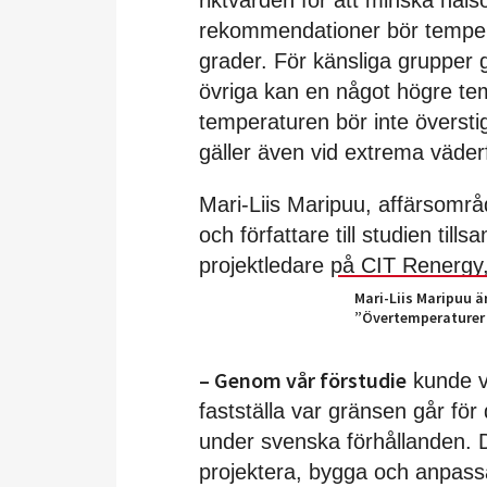
riktvärden för att minska häls
rekommendationer bör temper
grader. För känsliga grupper g
övriga kan en något högre te
temperaturen bör inte överst
gäller även vid extrema väder
Mari-Liis Maripuu, affärsomr
och författare till studien ti
projektledare på CIT Renergy
Mari-Liis Maripuu är
”Övertemperaturer
– Genom vår förstudie
kunde vi
fastställa var gränsen går fö
under svenska förhållanden. D
projektera, bygga och anpassa