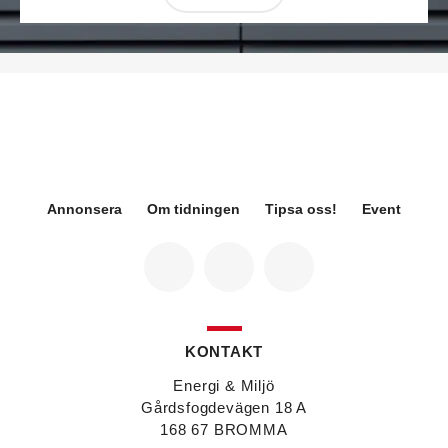
Désirée Moberg
(bilden) är ny chef för Breeam
på Sweden Green Building Council. Hon kommer
från Green Level där hon var
hållbarhetsspecialist.
Fredrik Wallner
blir den 1 januari 2026 ny vd för
Sweco Sverige. Han är i dag divisionschef för
koncernens svenska transport- och
infrastrukturverksamhet och efterträder Ann-
Louise Lökholm Klasson som lämnar Sweco på
egen begäran.
Annonsera
Om tidningen
Tipsa oss!
Event
Eva Karlsson
blir den 1 februari 2026
tillförordnad vd för Swegon Group när nuvarande
vd Andreas Örje Wellstam blir investeringsdirektör
på Investment AB Latour. Hon är i dag vice
president för Swegons affärsområde Air Handling.
Jörgen Lapuhs
är ny ansvarig för
affärsutveckling av produktområdena
KONTAKT
luftdistribution och brandsäkerhetsprodukter på
Systemair Sverige. Han var tidigare regionchef i
Energi & Miljö
Stockholm på samma bolag.
Gårdsfogdevägen 18 A
Anton Lockner
är ny senior konsult vvs på Bengt
168 67 BROMMA
Dahlgrens kontor i Sundsvall. Han kommer från