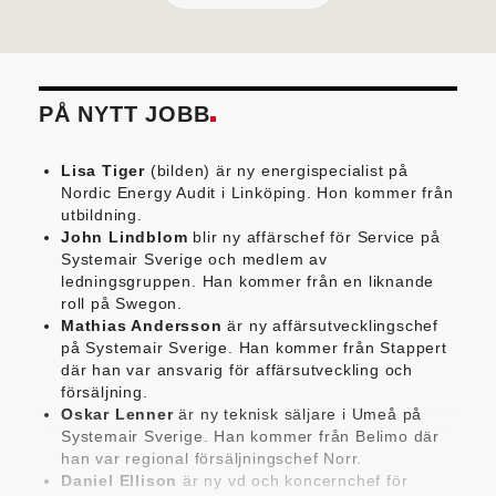
PÅ NYTT JOBB
Lisa Tiger
(bilden) är ny energispecialist på
Nordic Energy Audit i Linköping. Hon kommer från
utbildning.
John Lindblom
blir ny affärschef för Service på
Systemair Sverige och medlem av
ledningsgruppen. Han kommer från en liknande
roll på Swegon.
Mathias Andersson
är ny affärsutvecklingschef
på Systemair Sverige. Han kommer från Stappert
där han var ansvarig för affärsutveckling och
försäljning.
Oskar Lenner
är ny teknisk säljare i Umeå på
Systemair Sverige. Han kommer från Belimo där
han var regional försäljningschef Norr.
Daniel Ellison
är ny vd och koncernchef för