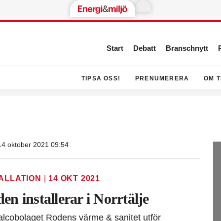
Start
Debatt
Branschnytt
TIPSA OSS!
PRENUMERERA
OM T
14 oktober 2021 09:54
TALLATION
|
14 OKT 2021
en installerar i Norrtälje
lcobolaget Rodens värme & sanitet utför