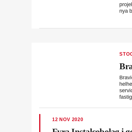
proje
nya b
STO
Bra
Bravi
helhe
servi
fasti
12 NOV 2020
Fyra Instalcobolag i 