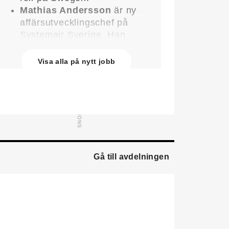
Mathias Andersson
är ny
affärsutvecklingschef på
Systemair Sverige. Han
kommer från Stappert där
han var ansvarig för
Visa alla på nytt jobb
affärsutveckling och
försäljning.
Oskar Lenner
är ny
teknisk säljare i Umeå på
Systemair Sverige. Han
kommer från Belimo där
han var regional
Gå till avdelningen
försäljningschef Norr.
Daniel Ellison
är ny vd
och koncernchef för
Comfort. Han kommer från
vd-posten på Hasopor.
Jens Persson
är ny