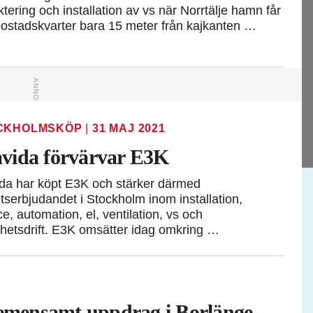
ktering och installation av vs när Norrtälje hamn får
ostadskvarter bara 15 meter från kajkanten …
CKHOLMSKÖP
|
31 MAJ 2021
vida förvärvar E3K
da har köpt E3K och stärker därmed
tserbjudandet i Stockholm inom installation,
ce, automation, el, ventilation, vs och
ghetsdrift. E3K omsätter idag omkring …
gemensamt uppdrag i Borlänge