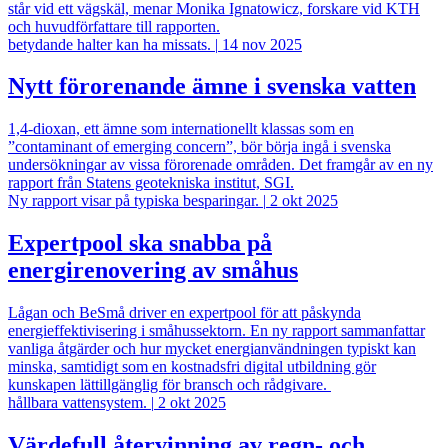
står vid ett vägskäl, menar Monika Ignatowicz, forskare vid KTH
och huvudförfattare till rapporten.
betydande halter kan ha missats.
|
14 nov 2025
Nytt förorenande ämne i svenska vatten
1,4-dioxan, ett ämne som internationellt klassas som en
”contaminant of emerging concern”, bör börja ingå i svenska
undersökningar av vissa förorenade områden. Det framgår av en ny
rapport från Statens geotekniska institut, SGI.
Ny rapport visar på typiska besparingar.
|
2 okt 2025
Expertpool ska snabba på
energirenovering av småhus
Lågan och BeSmå driver en expertpool för att påskynda
energieffektivisering i småhussektorn. En ny rapport sammanfattar
vanliga åtgärder och hur mycket energianvändningen typiskt kan
minska, samtidigt som en kostnadsfri digital utbildning gör
kunskapen lättillgänglig för bransch och rådgivare.
hållbara vattensystem.
|
2 okt 2025
Värdefull återvinning av regn- och