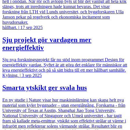
helt i onödan. När rör och avlopp byts ut blir det vanligt att hela kök
slängs, trots att inredningen hade kunnat bevaras. Det visar
forskning från LTH vid Lunds universitet, och byggforskaren Ulla
Janson pekar på regelverk och ekonomiska incitament som
huvudorsaker.
hållbart.
|
17 sep 2025
Sju projekt gör vardagen mer
energieffektiv
Sju nya forskningsprojekt får nu stöd inom programmet Design för
energieffektiv vardag. Syftet är att göra det enklare för människor att
leva energieffektivt och på så sätt bidra till ett mer hållbart samhälle.
Kylning.
|
3 sep 2025
Smarta ytskikt ger svala hus
En ny studie i Nature visar hur maskininlärning kan skapa helt nya
material som kyler byggnader – utan energiåtgång. Forskarna - från
University of Texas at Austin, Shanghai Jiao Tong University,
National University of Singapore och Umeå universitet - har tagit
fram så kallade meta-emittrar, ytskikt som effektivt strålar ut värme i
infrarött men reflekterar solens värmande strålar. Resultatet blir en