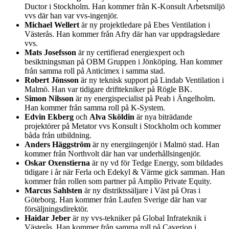
Ductor i Stockholm. Han kommer från K-Konsult Arbetsmiljö
vvs där han var vvs-ingenjör.
Michael Wellert
är ny projektledare på Ebes Ventilation i
Västerås. Han kommer från Afry där han var uppdragsledare
vvs.
Mats Josefsson
är ny certifierad energiexpert och
besiktningsman på OBM Gruppen i Jönköping. Han kommer
från samma roll på Anticimex i samma stad.
Robert Jönsson
är ny teknisk support på Lindab Ventilation i
Malmö. Han var tidigare drifttekniker på Rögle BK.
Simon Nilsson
är ny energispecialist på Peab i Ängelholm.
Han kommer från samma roll på K-System.
Edvin Ekberg
och
Alva Sköldin
är nya biträdande
projektörer på Metator vvs Konsult i Stockholm och kommer
båda från utbildning.
Anders Häggström
är ny energiingenjör i Malmö stad. Han
kommer från Northvolt där han var underhållsingenjör.
Oskar Oxenstierna
är ny vd för Tedge Energy, som bildades
tidigare i år när Ferla och Edekyl & Värme gick samman. Han
kommer från rollen som partner på Amplio Private Equity.
Marcus Sahlsten
är ny distriktssäljare i Väst på Oras i
Göteborg. Han kommer från Laufen Sverige där han var
försäljningsdirektör.
Haidar Jeber
är ny vvs-tekniker på Global Infrateknik i
Västerås. Han kommer från samma roll på Caverion i