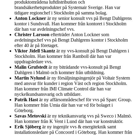
produktområdena luftdistribution och
brandsäkerhetsprodukter på Systemair Sverige. Han var
tidigare regionchef i Stockholm på samma bolag.
Anton Lockner
är ny senior konsult vvs på Bengt Dahlgrens
kontor i Sundsvall. Han kommer från kontoret i Stockholm
där han var avdelningschef vvs.
Christer Larsson
efterträder Anton Lockner som
avdelningschef vvs på Bengt Dahlgrens kontor i Stockholm
efter 40 år på företaget.
Viktor Jidell Skantz
är ny vvs-konsult på Bengt Dahlgren i
Stockholm. Han kommer från Ramboll där han var
uppdragsledare vvs.
Malin Grufstedt
är ny biträdande vvs-konsult på Bengt
Dahlgren i Malmö och kommer från utbildning.
Martin Nylund
är ny försäljningsingenjör på Voltair System
med ansvar för kunder i region Väst och region Stockholm.
Han kommer från IMI Climate Control där han var
nyckelkundsansvarig och utbildare.
Patrik Hast
är ny affärsområdeschef för vvs på Sparc Group.
Han kommer från Umia där han var vd för bolaget i
Göteborg.
Savas Metovski
är ny teknikansvarig vvs på Sweco i Malmö.
Han kommer från K Vent i Lund där han var konstruktör.
Erik Sjöberg
är ny ingenjör vvs & energiteknik samt
installationsledare på Concoord i Göteborg. Han kommer från