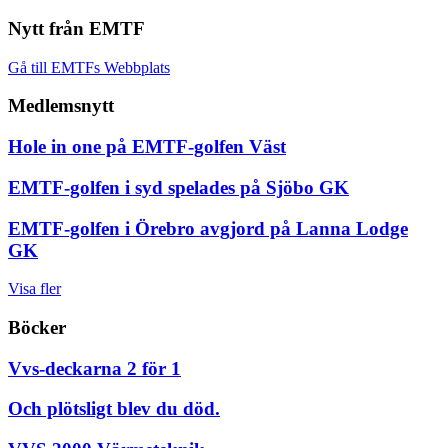
Nytt från EMTF
Gå till EMTFs Webbplats
Medlemsnytt
Hole in one på EMTF-golfen Väst
EMTF-golfen i syd spelades på Sjöbo GK
EMTF-golfen i Örebro avgjord på Lanna Lodge
GK
Visa fler
Böcker
Vvs-deckarna 2 för 1
Och plötsligt blev du död.