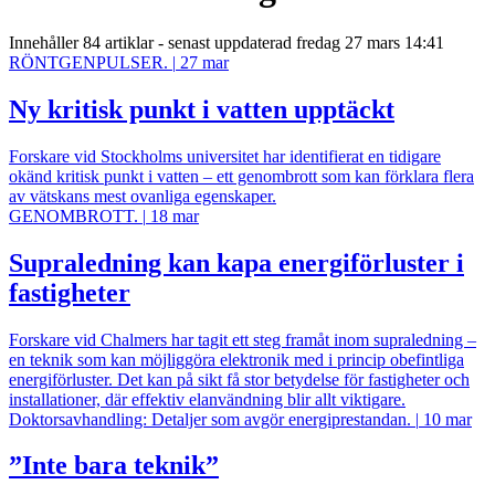
Innehåller
84 artiklar
- senast uppdaterad fredag 27 mars 14:41
RÖNTGENPULSER.
|
27 mar
Ny kritisk punkt i vatten upptäckt
Forskare vid Stockholms universitet har identifierat en tidigare
okänd kritisk punkt i vatten – ett genombrott som kan förklara flera
av vätskans mest ovanliga egenskaper.
GENOMBROTT.
|
18 mar
Supraledning kan kapa energiförluster i
fastigheter
Forskare vid Chalmers har tagit ett steg framåt inom supraledning –
en teknik som kan möjliggöra elektronik med i princip obefintliga
energiförluster. Det kan på sikt få stor betydelse för fastigheter och
installationer, där effektiv elanvändning blir allt viktigare.
Doktorsavhandling: Detaljer som avgör energiprestandan.
|
10 mar
”Inte bara teknik”