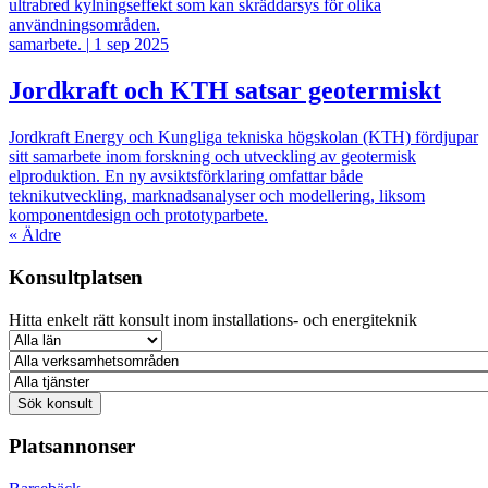
ultrabred kylningseffekt som kan skräddarsys för olika
användningsområden.
samarbete.
|
1 sep 2025
Jordkraft och KTH satsar geotermiskt
Jordkraft Energy och Kungliga tekniska högskolan (KTH) fördjupar
sitt samarbete inom forskning och utveckling av geotermisk
elproduktion. En ny avsiktsförklaring omfattar både
teknikutveckling, marknadsanalyser och modellering, liksom
komponentdesign och prototyparbete.
«
Äldre
Konsultplatsen
Hitta enkelt rätt konsult inom installations- och energiteknik
Platsannonser