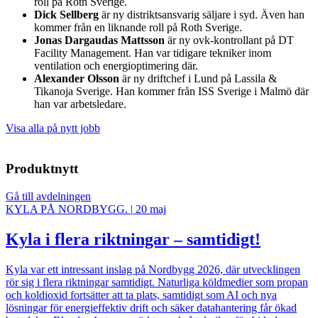
roll på Roth Sverige.
Dick Sellberg
är ny distriktsansvarig säljare i syd. Även han
kommer från en liknande roll på Roth Sverige.
Jonas Dargaudas Mattsson
är ny ovk-kontrollant på DT
Facility Management. Han var tidigare tekniker inom
ventilation och energioptimering där.
Alexander Olsson
är ny driftchef i Lund på Lassila &
Tikanoja Sverige. Han kommer från ISS Sverige i Malmö där
han var arbetsledare.
Visa alla på nytt jobb
Produktnytt
Gå till avdelningen
KYLA PÅ NORDBYGG.
|
20 maj
Kyla i flera riktningar – samtidigt!
Kyla var ett intressant inslag på Nordbygg 2026, där utvecklingen
rör sig i flera riktningar samtidigt. Naturliga köldmedier som propan
och koldioxid fortsätter att ta plats, samtidigt som AI och nya
lösningar för energieffektiv drift och säker datahantering får ökad