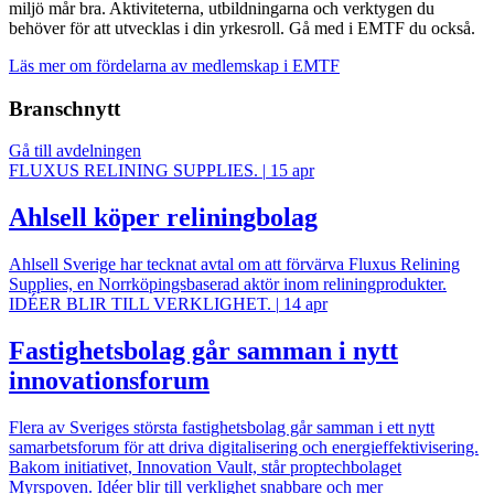
miljö mår bra. Aktiviteterna, utbildningarna och verktygen du
behöver för att utvecklas i din yrkesroll. Gå med i EMTF du också.
Läs mer om fördelarna av medlemskap i EMTF
Branschnytt
Gå till avdelningen
FLUXUS RELINING SUPPLIES.
|
15 apr
Ahlsell köper reliningbolag
Ahlsell Sverige har tecknat avtal om att förvärva Fluxus Relining
Supplies, en Norrköpingsbaserad aktör inom reliningprodukter.
IDÉER BLIR TILL VERKLIGHET.
|
14 apr
Fastighetsbolag går samman i nytt
innovationsforum
Flera av Sveriges största fastighetsbolag går samman i ett nytt
samarbetsforum för att driva digitalisering och energieffektivisering.
Bakom initiativet, Innovation Vault, står proptechbolaget
Myrspoven. Idéer blir till verklighet snabbare och mer