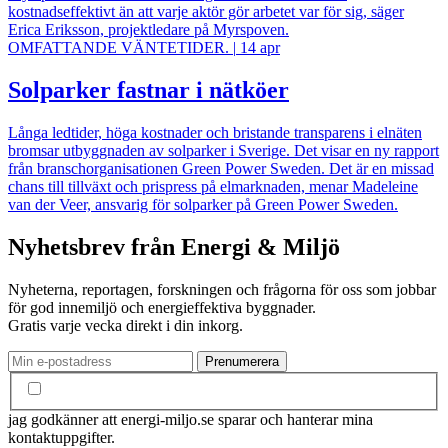
kostnadseffektivt än att varje aktör gör arbetet var för sig, säger
Erica Eriksson, projektledare på Myrspoven.
OMFATTANDE VÄNTETIDER.
|
14 apr
Solparker fastnar i nätköer
Långa ledtider, höga kostnader och bristande transparens i elnäten
bromsar utbyggnaden av solparker i Sverige. Det visar en ny rapport
från branschorganisationen Green Power Sweden. Det är en missad
chans till tillväxt och prispress på elmarknaden, menar Madeleine
van der Veer, ansvarig för solparker på Green Power Sweden.
Nyhetsbrev från Energi & Miljö
Nyheterna, reportagen, forskningen och frågorna för oss som jobbar
för god innemiljö och energieffektiva byggnader.
Gratis varje vecka direkt i din inkorg.
jag godkänner att energi-miljo.se sparar och hanterar mina
kontaktuppgifter.