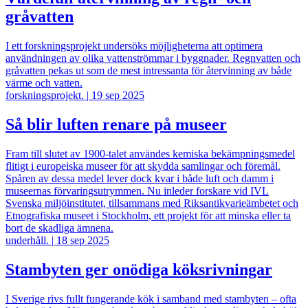
gråvatten
I ett forskningsprojekt undersöks möjligheterna att optimera
användningen av olika vattenströmmar i byggnader. Regnvatten och
gråvatten pekas ut som de mest intressanta för återvinning av både
värme och vatten.
forskningsprojekt.
|
19 sep 2025
Så blir luften renare på museer
Fram till slutet av 1900-talet användes kemiska bekämpningsmedel
flitigt i europeiska museer för att skydda samlingar och föremål.
Spåren av dessa medel lever dock kvar i både luft och damm i
museernas förvaringsutrymmen. Nu inleder forskare vid IVL
Svenska miljöinstitutet, tillsammans med Riksantikvarieämbetet och
Etnografiska museet i Stockholm, ett projekt för att minska eller ta
bort de skadliga ämnena.
underhåll.
|
18 sep 2025
Stambyten ger onödiga köksrivningar
I Sverige rivs fullt fungerande kök i samband med stambyten – ofta