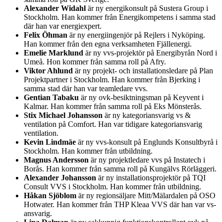
Alexander Widahl
är ny energikonsult på Sustera Group i
Stockholm. Han kommer från Energikompetens i samma stad
där han var energiexpert.
Felix Öhman
är ny energiingenjör på Rejlers i Nyköping.
Han kommer från den egna verksamheten Fjällenergi.
Emelie Marklund
är ny vvs-projektör på Energibyrån Nord i
Umeå. Hon kommer från samma roll på Afry.
Viktor Ahlund
är ny projekt- och installationsledare på Plan
Projektpartner i Stockholm. Han kommer från Bjerking i
samma stad där han var teamledare vvs.
Gentian Tabaku
är ny ovk-besiktningsman på Keyvent i
Kalmar. Han kommer från samma roll på Eks Mönsterås.
Stix Michael Johansson
är ny kategoriansvarig vs &
ventilation på Comfort. Han var tidigare kategoriansvarig
ventilation.
Kevin Lindmäe
är ny vvs-konsult på Englunds Konsultbyrå i
Stockholm. Han kommer från utbildning.
Magnus Andersson
är ny projektledare vvs på Instatech i
Borås. Han kommer från samma roll på Kungälvs Rörläggeri.
Alexander Johansson
är ny installationsprojektör på TQI
Consult VVS i Stockholm. Han kommer från utbildning.
Håkan Sjöblom
är ny regionsäljare Mitt/Mälardalen på OSO
Hotwater. Han kommer från THP Kleaa VVS där han var vs-
ansvarig.