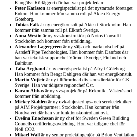
Kungälvs Rörläggeri där han var projektledare.
Peter Karlsson
är energispecialist på det nystartade företaget
Enkon. Han kommer från samma roll på Aktea Energy i
Göteborg.
Tobias Falk
är ny energikonsult på Aktea i Stockholm. Han
kommer från samma roll på Elkraft Sverige.
Anna Westin
är ny vvs-konstruktör på Notos Consult i
Stockholm och kommer från utbildning.
Alexander Lagergréen
är ny sälj- och marknadschef på
Aarsleff Pipe Technologies. Han kommer från Danfoss där
han var teknisk supportchef Värme i Sverige, Finland och
Baltikum.
Taha Arghand
är ny energispecialist på Afry i Göteborg.
Han kommer från Bengt Dahlgren där han var energikonsult.
Martin Vujicic
är ny tillförordnad divisionsdirektör för GK
Sverige. Han var tidigare regionchef Öst.
Karam Abbas
är ny vvs-projektör på Rekonik i Västerås och
kommer från utbildning.
Mickey Stahlén
är ny ovk-/injusterings- och servicetekniker
på AIM Projektpartner i Stockholm. Han kommer från
Nordvalvet där han var funktionskontrollant ovk.
Evelina Enochsson
är ny chef för Sweden Green Building
Councils certifieringsavdelning. Hon var tidigare chef för
Noll-CO2.
Mikael Wall
är ny senior projektingenjör på Brion Ventilation