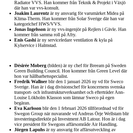
Radiator VVS. Han kommer från Teknik & Projekt i Växjö
där han var vvs-konsult.
Joakim Laurentz
är ny ansvarig för varumärket Midea på
Klima-Therm. Han kommer från Solar Sverige där han var
kategorichef HWS/VVS.
Jonas Ingelsson
är ny vvs-ingenjör på Rejlers i Gävle. Han
kommer från samma roll på Afry.
Enis Gashi
är ny serviceledare ventilation & kyla på
Kylservice i Halmstad.
Désirée Moberg
(bilden) är ny chef för Breeam på Sweden
Green Building Council. Hon kommer från Green Level där
hon var hållbarhetsspecialist.
Fredrik Wallner
blir den 1 januari 2026 ny vd för Sweco
Sverige. Han är i dag divisionschef för koncernens svenska
transport- och infrastrukturverksamhet och efterträder Ann-
Louise Lökholm Klasson som lämnar Sweco på egen
begäran.
Eva Karlsson
blir den 1 februari 2026 tillförordnad vd för
Swegon Group när nuvarande vd Andreas Örje Wellstam blir
investeringsdirektör på Investment AB Latour. Hon är i dag
vice president för Swegons affärsområde Air Handling.
Jörgen Lapuhs
är ny ansvarig för affärsutveckling av