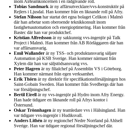
inom Airteamkoncernen i en rådgivande roll.
Tobias Sandmark
är ny affärsutvecklare/vvs-konstruktör på
Rejlers i Ljusdal. Han kommer från en liknande roll på Afry.
Stefan Nilsson
har startat det egna bolaget Celikon i Malmö
där han arbetar som oberoende teknikkonsult inom
fastighetsautomation och energioptimering. Han kommer från
Bastec där han var produktchef.
Kristian Alfredsson
är ny sakkunnig vvs-ingenjör på Talk
Project i Malmö. Han kommer från AB Rörläggaren där han
var affärsansvarig.
Emil Wallander
är ny TSS- och produktansvarig säljare
Automation på KSB Sverige. Han kommer närmast från
Xylem där han var säljstödsansvarig vvs.
Peter Hagren
är ny filialchef på Assemblin VS i Göteborg.
Han kommer närmast från egen verksamhet.
Erik Thörn
är ny direktör för specifikationsförsäljningen hos
Saint-Gobain Sweden. Han kommer från Svedbergs där han
var försäljningschef.
Bertil Eirell
är ny vvs-ingenjör på Hydro inom Afry Energy.
Han hade tidigare en liknande roll på Afrys kontor i
Östersund.
Oskar Trönnhagen
är ny teamledare vvs i Hälsingland. Han
var tidigare vvs-ingenjör i Hudiksvall.
Anders Lithén
är ny regionchef Nedre Norrland på Ahlsell
Sverige. Han var tidigare regional försäljningschef där.