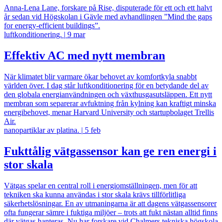
Anna-Lena Lane, forskare på Rise, disputerade för ett och ett halvt
år sedan vid Högskolan i Gävle med avhandlingen ”Mind the gaps
for energy-efficient buildings”.
luftkonditionering.
|
9 mar
Effektiv AC med nytt membran
När klimatet blir varmare ökar behovet av komfortkyla snabbt
världen över. I dag står luftkonditionering för en betydande del av
den globala energianvändningen och växthusgasutsläppen. Ett nytt
membran som separerar avfuktning från kylning kan kraftigt minska
energibehovet, menar Harvard University och startupbolaget Trellis
Air.
nanopartiklar av platina.
|
5 feb
Fukttålig vätgassensor kan ge ren energi i
stor skala
Vätgas spelar en central roll i energiomställningen, men för att
tekniken ska kunna användas i stor skala krävs tillförlitliga
säkerhetslösningar. En av utmaningarna är att dagens vätgassensorer
ofta fungerar sämre i fuktiga miljöer – trots att fukt nästan alltid finns
där vätgas hanteras. Nu har forskare vid Chalmers tekniska högskola