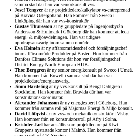
samma stad där han var seniorkonsult vvs.
Josef Tengver
är ny projektledare/kalkylator vs-entreprenad
på Bravida Östergötland. Han kommer från Sweco i
Linköping där han var vvs-konstruktör.
Gustav Thuresson
är ny gruppledare på Ingenjörsbyrån
Andersson & Hultmark i Göteborg där han kommer att leda
energi- & miljöavdelningen. Han var tidigare
uppdragsansvarig inom samma område.
Eva Holmén
är ny affärsområdeschef och försäljningschef
inom affärsområde Produkter på Bastec. Hon kommer från
Danfoss Climate Solutions där hon var försäljningschef
District Energy North European HUB.
Thor Berggren
är ny senior energikonsult på Sweco i Umeå.
Han kommer från Enwell i samma stad där han var
projektledare/energiansvarig.
Jimm Hardeling
är ny vvs-konsult på Bengt Dahlgren i
Stockholm. Han kommer från Bravida där han var
konstruktionskoordinator.
Alexander Johansson
är ny energiexpert i Göteborg. Han
kommer från samma roll på Majornas Energi & Miljö konsult.
David Löfqvist
är ny vvs- och mekanikkonstruktör i Visby.
Han kommer från en konstruktörsroll på Afry i Solna.
Kristofer Jarl
har anställts som projektledare på Kiwi
Gruppens nystartade kontor i Malmö. Han kommer från
samma roll på GK Sverige.