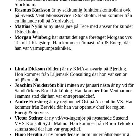
Stockholm.
Rasmus Karlsson
är ny sakkunnig funktionskontrollant ovk
på Svensk Ventilationsservice i Stockholm. Han kommer från
en liknande roll på Nordvalvet.
Mattias Nylin
är ny utesäljare på Tece med ansvar för kunder
i Stockholm.
Morgan Winberg
har startat det egna företaget Morgans vvs
Teknik i Klagstorp. Han kommer närmast från JS Energi där
han var värmepumpstekniker.
Linda Dickson
(bilden) är ny KMA-ansvarig på Bjerking.
Hon kommer från Liljemark Consulting där hon var senior
miljökonsult.
Joachim Nordström
blir i mitten av januari nästa år ny vd för
Sandbäckens Rör i Linköping. Han kommer från Ventpartner
i samma stad där han var entreprenadchef.
André Forsberg
är ny regionchef Öst på Assemblin VS. Han
kommer från Bravida där han var operativ chef för region
Energi & Service.
Victor Steiner
är ny vd/vvs-ingenjör på nystartade Sustend
VVS-Konsult Syd i Malmö. Han kommer från Brion Teknik i
samma stad där han var gruppchef.
Hugo Berglin
är ny projektledare inom underhållsplanering