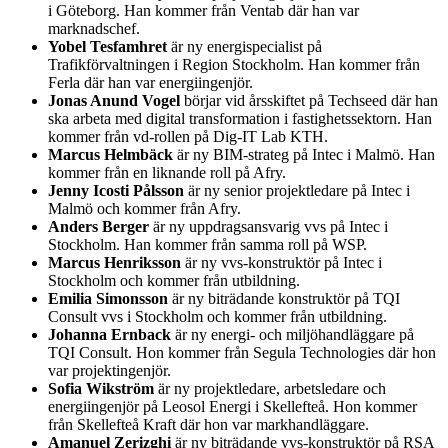
i Göteborg. Han kommer från Ventab där han var
marknadschef.
Yobel Tesfamhret
är ny energispecialist på
Trafikförvaltningen i Region Stockholm. Han kommer från
Ferla där han var energiingenjör.
Jonas Anund Vogel
börjar vid årsskiftet på Techseed där han
ska arbeta med digital transformation i fastighetssektorn. Han
kommer från vd-rollen på Dig-IT Lab KTH.
Marcus Helmbäck
är ny BIM-strateg på Intec i Malmö. Han
kommer från en liknande roll på Afry.
Jenny Icosti Pålsson
är ny senior projektledare på Intec i
Malmö och kommer från Afry.
Anders Berger
är ny uppdragsansvarig vvs på Intec i
Stockholm. Han kommer från samma roll på WSP.
Marcus Henriksson
är ny vvs-konstruktör på Intec i
Stockholm och kommer från utbildning.
Emilia Simonsson
är ny biträdande konstruktör på TQI
Consult vvs i Stockholm och kommer från utbildning.
Johanna Ernback
är ny energi- och miljöhandläggare på
TQI Consult. Hon kommer från Segula Technologies där hon
var projektingenjör.
Sofia Wikström
är ny projektledare, arbetsledare och
energiingenjör på Leosol Energi i Skellefteå. Hon kommer
från Skellefteå Kraft där hon var markhandläggare.
Amanuel Zerizghi
är ny biträdande vvs-konstruktör på RSA