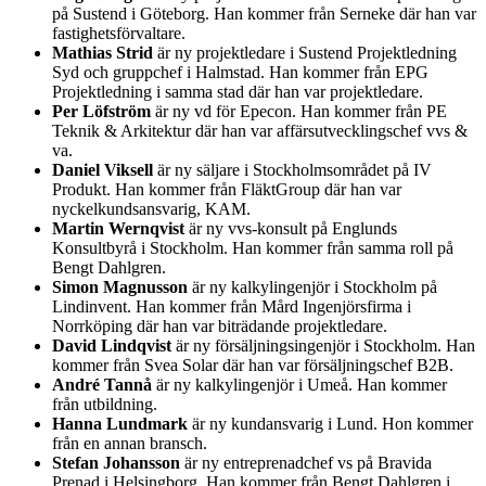
på Sustend i Göteborg. Han kommer från Serneke där han var
fastighetsförvaltare.
Mathias Strid
är ny projektledare i Sustend Projektledning
Syd och gruppchef i Halmstad. Han kommer från EPG
Projektledning i samma stad där han var projektledare.
Per Löfström
är ny vd för Epecon. Han kommer från PE
Teknik & Arkitektur där han var affärsutvecklingschef vvs &
va.
Daniel Viksell
är ny säljare i Stockholmsområdet på IV
Produkt. Han kommer från FläktGroup där han var
nyckelkundsansvarig, KAM.
Martin Wernqvist
är ny vvs-konsult på Englunds
Konsultbyrå i Stockholm. Han kommer från samma roll på
Bengt Dahlgren.
Simon Magnusson
är ny kalkylingenjör i Stockholm på
Lindinvent. Han kommer från Mård Ingenjörsfirma i
Norrköping där han var biträdande projektledare.
David Lindqvist
är ny försäljningsingenjör i Stockholm. Han
kommer från Svea Solar där han var försäljningschef B2B.
André Tannå
är ny kalkylingenjör i Umeå. Han kommer
från utbildning.
Hanna Lundmark
är ny kundansvarig i Lund. Hon kommer
från en annan bransch.
Stefan Johansson
är ny entreprenadchef vs på Bravida
Prenad i Helsingborg. Han kommer från Bengt Dahlgren i