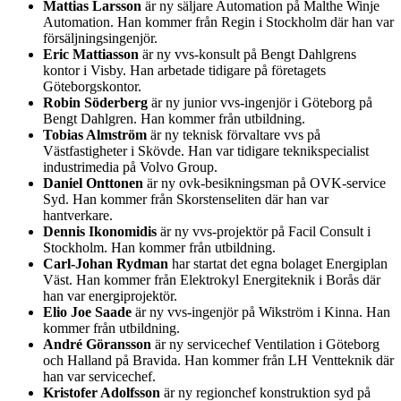
Mattias Larsson
är ny säljare Automation på Malthe Winje
Automation. Han kommer från Regin i Stockholm där han var
försäljningsingenjör.
Eric Mattiasson
är ny vvs-konsult på Bengt Dahlgrens
kontor i Visby. Han arbetade tidigare på företagets
Göteborgskontor.
Robin Söderberg
är ny junior vvs-ingenjör i Göteborg på
Bengt Dahlgren. Han kommer från utbildning.
Tobias Almström
är ny teknisk förvaltare vvs på
Västfastigheter i Skövde. Han var tidigare teknikspecialist
industrimedia på Volvo Group.
Daniel Onttonen
är ny ovk-besikningsman på OVK-service
Syd. Han kommer från Skorstenseliten där han var
hantverkare.
Dennis Ikonomidis
är ny vvs-projektör på Facil Consult i
Stockholm. Han kommer från utbildning.
Carl-Johan Rydman
har startat det egna bolaget Energiplan
Väst. Han kommer från Elektrokyl Energiteknik i Borås där
han var energiprojektör.
Elio Joe Saade
är ny vvs-ingenjör på Wikström i Kinna. Han
kommer från utbildning.
André Göransson
är ny servicechef Ventilation i Göteborg
och Halland på Bravida. Han kommer från LH Ventteknik där
han var servicechef.
Kristofer Adolfsson
är ny regionchef konstruktion syd på