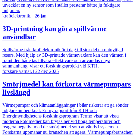
utvecklat en ny sensor som i stället presterar bättre ju fuktigare
miljön är.
kraftelektronik.
|
26 jan
3D-printning kan göra spillvärme
användbar
Spillvärme från kraftelektronik är i dag till stor del en outnyttjad
resurs. Med hjälp av 3D-printade värmeväxlare kan den värmen i
framtiden både tas tillvara effektivare och användas i nya
sammanhang, visar ett forskningsprojekt vid KTH.
forskare varnar.
|
22 dec 2025
Smörjmedel kan förkorta värmepumpars
livslängd
Värmepumpar och klimatanläggningar i bilar riskerar att gå sönder
tidigare än beräknat. En ny rapport från KTH och
Energimyndighetens forskningsprogram Termo visar att vissa
moderna köldmedier kan brytas ner vid höga temperaturer och
reagera negativt med de smörjmedel som används i systemen.
Forskarna uppmanar nu branschen att agera. Värmepumpsbranschen