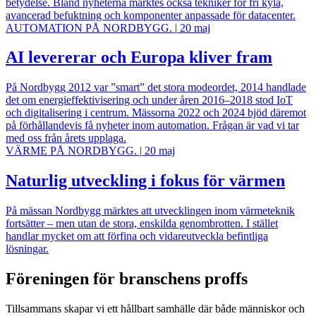
betydelse. Bland nyheterna märktes också tekniker för fri kyla,
avancerad befuktning och komponenter anpassade för datacenter.
AUTOMATION PÅ NORDBYGG.
|
20 maj
AI levererar och Europa kliver fram
På Nordbygg 2012 var ”smart” det stora modeordet, 2014 handlade
det om energieffektivisering och under åren 2016–2018 stod IoT
och digitalisering i centrum. Mässorna 2022 och 2024 bjöd däremot
på förhållandevis få nyheter inom automation. Frågan är vad vi tar
med oss från årets upplaga.
VÄRME PÅ NORDBYGG.
|
20 maj
Naturlig utveckling i fokus för värmen
På mässan Nordbygg märktes att utvecklingen inom värmeteknik
fortsätter – men utan de stora, enskilda genombrotten. I stället
handlar mycket om att förfina och vidareutveckla befintliga
lösningar.
Föreningen för branschens proffs
Tillsammans skapar vi ett hållbart samhälle där både människor och