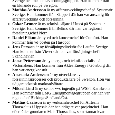
Sverige och medlem av ledningsgruppen. Han kommer från
en liknande roll på Swegon.
Mathias Andersson
är ny affärsutvecklingschef på Systemair
Sverige. Han kommer från Stappert där han var ansvarig för
affärsutveckling och försäljning.
Oskar Lenner
är ny teknisk säljare i Umeå på Systemair
Sverige. Han kommer från Belimo där han var regional
försäljningschef Norr.
Daniel Ellison
är ny vd och koncernchef för Comfort. Han
kommer från vd-posten på Hasopor.
Jens Persson
är ny försäljningsdirektör för Laufen Sverige.
Han kommer från Vieser där han var försäljningschef i
Skandinavien.
Jonas Pettersson
är ny energi- och teknikspecialist på
Victoriahem. Han kommer från Aktea Energy i Göteborg där
han var energikonsult.
Anastasia Andersson
är ny utvecklare av
försäljningsprocesser och produktägare på Swegon. Hon var
tidigare teknisk marknadsförare.
Mikael Lind
är ny senior vvs-ingenjör på WSP i Karlskrona.
Han kommer från EMG Energimontagegruppen där han var
regionchef Blekinge/Småland/Öst.
Mattias Carlsson
är ny verksamhetschef för Airteam
Thorszelius i Uppsala där han tidigare var projektchef. Han
efterträder grundaren Mats Thorszelius, som stannar kvar