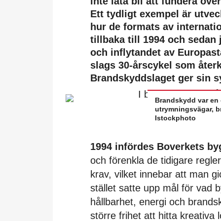
inte låta bli att fundera öve
Ett tydligt exempel är utve
hur de formats av internati
tillbaka till 1994 och seda
och inflytandet av Europast
slags 30-årscykel som åte
Brandskyddslaget ger sin s
Brandskydd var en c
utrymningsvägar, br
Istockphoto
1994 infördes Boverkets by
och förenkla de tidigare regl
krav, vilket innebar att man gi
stället satte upp mål för vad
hållbarhet, energi och brands
större frihet att hitta kreativ