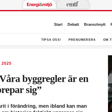
Start
Debatt
Branschnytt
TIPSA OSS!
PRENUMERERA
OM T
 2025
”Våra byggregler är en
prepar sig”
rit i förändring, men ibland kan man