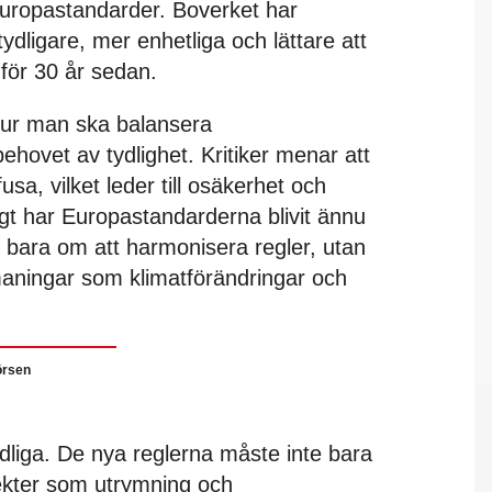
uropastandarder. Boverket har
 tydligare, mer enhetliga och lättare att
för 30 år sedan.
ur man ska balansera
hovet av tydlighet. Kritiker menar att
usa, vilket leder till osäkerhet och
igt har Europastandarderna blivit ännu
e bara om att harmonisera regler, utan
aningar som klimatförändringar och
örsen
ydliga. De nya reglerna måste inte bara
spekter som utrymning och