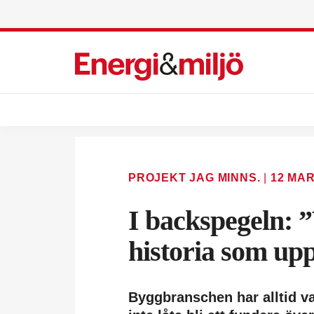
PROJEKT JAG MINNS.
|
12 MAR
I backspegeln: 
historia som up
Byggbranschen har alltid va