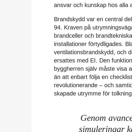
ansvar och kunskap hos alla a
Brandskydd var en central de
94. Kraven på utrymningsväg
brandceller och brandteknisk
installationer förtydligades. 
ventilationsbrandskydd, och d
ersattes med EI. Den funktio
byggherren själv måste visa a
än att enbart följa en checklis
revolutionerande – och samtidi
skapade utrymme för tolkninga
Genom avance
simuleringar k