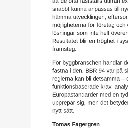
att de ofta fastställs utifrån 
snabbt kunna anpassas till nya
hämma utvecklingen, efterso
möjligheterna för företag och
lösningar som inte helt övere
Resultatet blir en tröghet i 
framsteg.
För byggbranschen handlar det
fastna i den. BBR 94 var på si
reglerna kan bli detsamma – 
funktionsbaserade krav, analy
Europastandarder med en tydli
upprepar sig, men det betyder 
nytt sätt.
Tomas Fagergren