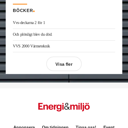
BÖCKER
Vvs-deckarna 2 för 1
Och plötsligt blev du död.
VVS 2000 Värmeteknik
Visa fler
Désirée Moberg
(bilden) är ny chef för Breeam
Annonsera
Om tidningen
Tipsa oss!
Event