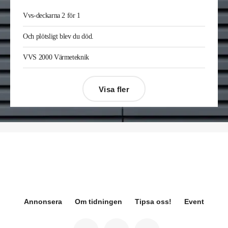
Joakim Laurentz
är ny ansvarig för varumärket
Midea på Klima-Therm. Han kommer från Solar
Vvs-deckarna 2 för 1
Sverige där han var kategorichef HWS/VVS.
Jonas Ingelsson
är ny vvs-ingenjör på Rejlers i
Och plötsligt blev du död.
Gävle. Han kommer från samma roll på Afry.
Enis Gashi
är ny serviceledare ventilation & kyla
VVS 2000 Värmeteknik
på Kylservice i Halmstad.
Visa fler
Désirée Moberg
(bilden) är ny chef för Breeam
på Sweden Green Building Council. Hon kommer
från Green Level där hon var
hållbarhetsspecialist.
Fredrik Wallner
blir den 1 januari 2026 ny vd för
Sweco Sverige. Han är i dag divisionschef för
koncernens svenska transport- och
infrastrukturverksamhet och efterträder Ann-
Louise Lökholm Klasson som lämnar Sweco på
egen begäran.
Annonsera
Om tidningen
Tipsa oss!
Event
Eva Karlsson
blir den 1 februari 2026
tillförordnad vd för Swegon Group när nuvarande
vd Andreas Örje Wellstam blir investeringsdirektör