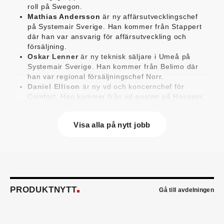
roll på Swegon.
Mathias Andersson
är ny affärsutvecklingschef
på Systemair Sverige. Han kommer från Stappert
där han var ansvarig för affärsutveckling och
försäljning.
Oskar Lenner
är ny teknisk säljare i Umeå på
Systemair Sverige. Han kommer från Belimo där
han var regional försäljningschef Norr.
Daniel Ellison
är ny vd och koncernchef för
Comfort. Han kommer från vd-posten på Hasopor.
Jens Persson
är ny försäljningsdirektör för
Laufen Sverige. Han kommer från Vieser där han
Visa alla på nytt jobb
var försäljningschef i Skandinavien.
Jonas Pettersson
är ny energi- och
teknikspecialist på Victoriahem. Han kommer från
Aktea Energy i Göteborg där han var
energikonsult.
Anastasia Andersson
är ny utvecklare av
försäljningsprocesser och produktägare på
PRODUKTNYTT
Gå till avdelningen
Swegon. Hon var tidigare teknisk marknadsförare.
Mikael Lind
är ny senior vvs-ingenjör på WSP i
Karlskrona. Han kommer från EMG