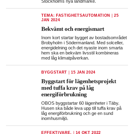
Stockholms nya landmärke.
TEMA: FASTIGHETSAUTOMATION
|
25
JAN 2024
Bekvämt och energismart
Inom kort startar bygget av bostadsområdet
Brobyholm i Södermanland. Med solceller,
energidelning och det nyaste inom smarta
hem ska en bekväm livsstil kombineras
med låg klimatpåverkan.
BYGGSTART
|
15 JAN 2024
Byggstart för lägenhetsprojekt
med tuffa krav på låg
energiförbrukning
OBOS byggstartar 60 lägenheter i Täby.
Husen ska både leva upp till tuffa krav på
låg energiförbrukning och ge en sund
inomhusmiljö.
EFFEKTIVARE.
|
14 OKT 2022