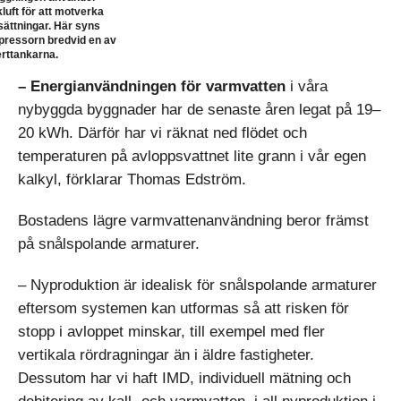
kluft för att motverka
sättningar. Här syns
ressorn bredvid en av
erttankarna.
– Energianvändningen för varmvatten
i våra
nybyggda byggnader har de senaste åren legat på 19–
20 kWh. Därför har vi räknat ned flödet och
temperaturen på avloppsvattnet lite grann i vår egen
kalkyl, förklarar Thomas Edström.
Bostadens lägre varmvattenanvändning beror främst
på snålspolande armaturer.
– Nyproduktion är idealisk för snålspolande armaturer
eftersom systemen kan utformas så att risken för
stopp i avloppet minskar, till exempel med fler
vertikala rördragningar än i äldre fastigheter.
Dessutom har vi haft IMD, individuell mätning och