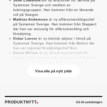
John Lindblom
blir ny affärschef för Service på
Systemair Sverige och medlem av
ledningsgruppen. Han kommer från en liknande
roll på Swegon.
Mathias Andersson
är ny affärsutvecklingschef
på Systemair Sverige. Han kommer från Stappert
där han var ansvarig för affärsutveckling och
försäljning.
Oskar Lenner
är ny teknisk säljare i Umeå på
Systemair Sverige. Han kommer från Belimo där
han var regional försäljningschef Norr.
Daniel Ellison
är ny vd och koncernchef för
Comfort. Han kommer från vd-posten på Hasopor.
Jens Persson
är ny försäljningsdirektör för
Laufen Sverige. Han kommer från Vieser där han
Visa alla på nytt jobb
var försäljningschef i Skandinavien.
Jonas Pettersson
är ny energi- och
teknikspecialist på Victoriahem. Han kommer från
Aktea Energy i Göteborg där han var
energikonsult.
Anastasia Andersson
är ny utvecklare av
försäljningsprocesser och produktägare på
PRODUKTNYTT
Gå till avdelningen
Swegon. Hon var tidigare teknisk marknadsförare.