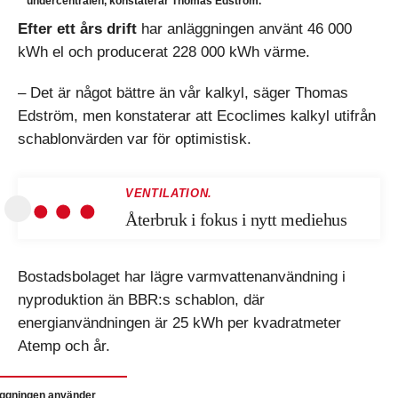
undercentralen, konstaterar Thomas Edström.
Efter ett års drift
har anläggningen använt 46 000
kWh el och producerat 228 000 kWh värme.
– Det är något bättre än vår kalkyl, säger Thomas
Edström, men konstaterar att Ecoclimes kalkyl utifrån
schablonvärden var för optimistisk.
VENTILATION.
Återbruk i fokus i nytt mediehus
Bostadsbolaget har lägre varmvattenanvändning i
nyproduktion än BBR:s schablon, där
energianvändningen är 25 kWh per kvadratmeter
Atemp och år.
ggningen använder