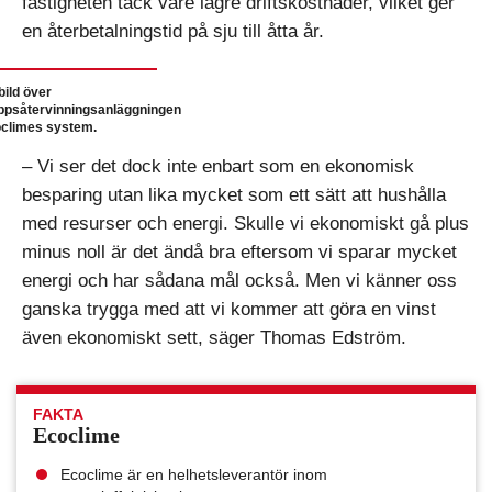
fastigheten tack vare lägre driftskostnader, vilket ger
en återbetalningstid på sju till åtta år.
bild över
ppsåtervinningsanläggningen
oclimes system.
– Vi ser det dock inte enbart som en ekonomisk
besparing utan lika mycket som ett sätt att hushålla
med resurser och energi. Skulle vi ekonomiskt gå plus
minus noll är det ändå bra eftersom vi sparar mycket
energi och har sådana mål också. Men vi känner oss
ganska trygga med att vi kommer att göra en vinst
även ekonomiskt sett, säger Thomas Edström.
FAKTA
Ecoclime
Ecoclime är en helhetsleverantör inom