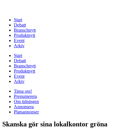
Start
Debatt
Branschnytt
Produktnytt
Event
Arkiv
Start
Debatt
Branschnytt
Produktnytt
Event
Arkiv
Tipsa oss!
Prenumerera
Om tidningen
Annonsera
Platsannonser
Skanska gör sina lokalkontor gröna