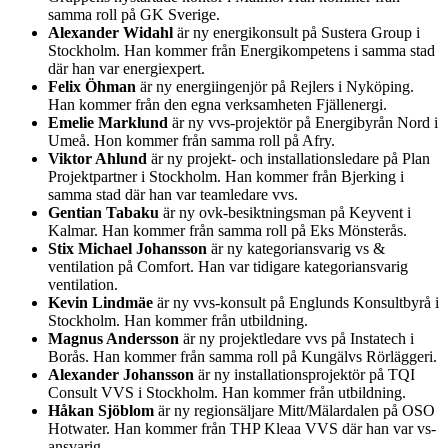
samma roll på GK Sverige.
Alexander Widahl
är ny energikonsult på Sustera Group i
Stockholm. Han kommer från Energikompetens i samma stad
där han var energiexpert.
Felix Öhman
är ny energiingenjör på Rejlers i Nyköping.
Han kommer från den egna verksamheten Fjällenergi.
Emelie Marklund
är ny vvs-projektör på Energibyrån Nord i
Umeå. Hon kommer från samma roll på Afry.
Viktor Ahlund
är ny projekt- och installationsledare på Plan
Projektpartner i Stockholm. Han kommer från Bjerking i
samma stad där han var teamledare vvs.
Gentian Tabaku
är ny ovk-besiktningsman på Keyvent i
Kalmar. Han kommer från samma roll på Eks Mönsterås.
Stix Michael Johansson
är ny kategoriansvarig vs &
ventilation på Comfort. Han var tidigare kategoriansvarig
ventilation.
Kevin Lindmäe
är ny vvs-konsult på Englunds Konsultbyrå i
Stockholm. Han kommer från utbildning.
Magnus Andersson
är ny projektledare vvs på Instatech i
Borås. Han kommer från samma roll på Kungälvs Rörläggeri.
Alexander Johansson
är ny installationsprojektör på TQI
Consult VVS i Stockholm. Han kommer från utbildning.
Håkan Sjöblom
är ny regionsäljare Mitt/Mälardalen på OSO
Hotwater. Han kommer från THP Kleaa VVS där han var vs-
ansvarig.