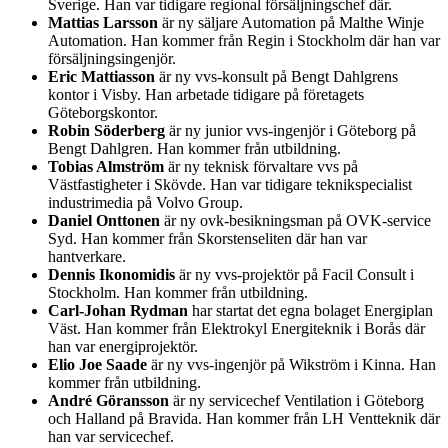
Sverige. Han var tidigare regional försäljningschef där.
Mattias Larsson
är ny säljare Automation på Malthe Winje
Automation. Han kommer från Regin i Stockholm där han var
försäljningsingenjör.
Eric Mattiasson
är ny vvs-konsult på Bengt Dahlgrens
kontor i Visby. Han arbetade tidigare på företagets
Göteborgskontor.
Robin Söderberg
är ny junior vvs-ingenjör i Göteborg på
Bengt Dahlgren. Han kommer från utbildning.
Tobias Almström
är ny teknisk förvaltare vvs på
Västfastigheter i Skövde. Han var tidigare teknikspecialist
industrimedia på Volvo Group.
Daniel Onttonen
är ny ovk-besikningsman på OVK-service
Syd. Han kommer från Skorstenseliten där han var
hantverkare.
Dennis Ikonomidis
är ny vvs-projektör på Facil Consult i
Stockholm. Han kommer från utbildning.
Carl-Johan Rydman
har startat det egna bolaget Energiplan
Väst. Han kommer från Elektrokyl Energiteknik i Borås där
han var energiprojektör.
Elio Joe Saade
är ny vvs-ingenjör på Wikström i Kinna. Han
kommer från utbildning.
André Göransson
är ny servicechef Ventilation i Göteborg
och Halland på Bravida. Han kommer från LH Ventteknik där
han var servicechef.