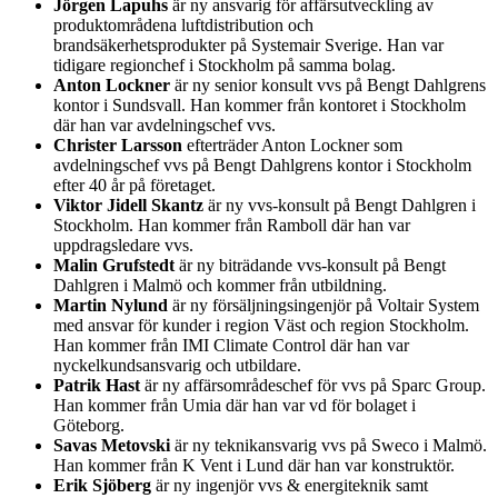
Jörgen Lapuhs
är ny ansvarig för affärsutveckling av
produktområdena luftdistribution och
brandsäkerhetsprodukter på Systemair Sverige. Han var
tidigare regionchef i Stockholm på samma bolag.
Anton Lockner
är ny senior konsult vvs på Bengt Dahlgrens
kontor i Sundsvall. Han kommer från kontoret i Stockholm
där han var avdelningschef vvs.
Christer Larsson
efterträder Anton Lockner som
avdelningschef vvs på Bengt Dahlgrens kontor i Stockholm
efter 40 år på företaget.
Viktor Jidell Skantz
är ny vvs-konsult på Bengt Dahlgren i
Stockholm. Han kommer från Ramboll där han var
uppdragsledare vvs.
Malin Grufstedt
är ny biträdande vvs-konsult på Bengt
Dahlgren i Malmö och kommer från utbildning.
Martin Nylund
är ny försäljningsingenjör på Voltair System
med ansvar för kunder i region Väst och region Stockholm.
Han kommer från IMI Climate Control där han var
nyckelkundsansvarig och utbildare.
Patrik Hast
är ny affärsområdeschef för vvs på Sparc Group.
Han kommer från Umia där han var vd för bolaget i
Göteborg.
Savas Metovski
är ny teknikansvarig vvs på Sweco i Malmö.
Han kommer från K Vent i Lund där han var konstruktör.
Erik Sjöberg
är ny ingenjör vvs & energiteknik samt