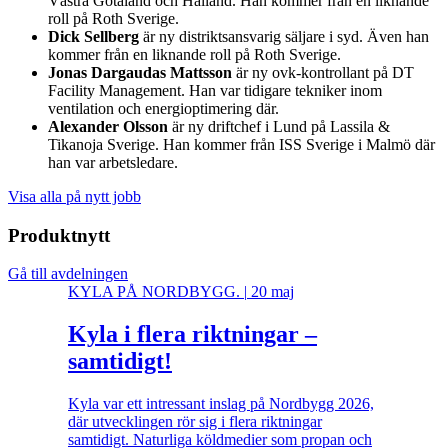
Västra Götaland och Halland. Han kommer från en liknande
roll på Roth Sverige.
Dick Sellberg
är ny distriktsansvarig säljare i syd. Även han
kommer från en liknande roll på Roth Sverige.
Jonas Dargaudas Mattsson
är ny ovk-kontrollant på DT
Facility Management. Han var tidigare tekniker inom
ventilation och energioptimering där.
Alexander Olsson
är ny driftchef i Lund på Lassila &
Tikanoja Sverige. Han kommer från ISS Sverige i Malmö där
han var arbetsledare.
Visa alla på nytt jobb
Produktnytt
Gå till avdelningen
KYLA PÅ NORDBYGG.
|
20 maj
Kyla i flera riktningar –
samtidigt!
Kyla var ett intressant inslag på Nordbygg 2026,
där utvecklingen rör sig i flera riktningar
samtidigt. Naturliga köldmedier som propan och