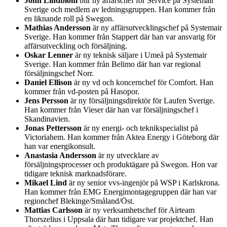
John Lindblom
blir ny affärschef för Service på Systemair
Sverige och medlem av ledningsgruppen. Han kommer från
en liknande roll på Swegon.
Mathias Andersson
är ny affärsutvecklingschef på Systemair
Sverige. Han kommer från Stappert där han var ansvarig för
affärsutveckling och försäljning.
Oskar Lenner
är ny teknisk säljare i Umeå på Systemair
Sverige. Han kommer från Belimo där han var regional
försäljningschef Norr.
Daniel Ellison
är ny vd och koncernchef för Comfort. Han
kommer från vd-posten på Hasopor.
Jens Persson
är ny försäljningsdirektör för Laufen Sverige.
Han kommer från Vieser där han var försäljningschef i
Skandinavien.
Jonas Pettersson
är ny energi- och teknikspecialist på
Victoriahem. Han kommer från Aktea Energy i Göteborg där
han var energikonsult.
Anastasia Andersson
är ny utvecklare av
försäljningsprocesser och produktägare på Swegon. Hon var
tidigare teknisk marknadsförare.
Mikael Lind
är ny senior vvs-ingenjör på WSP i Karlskrona.
Han kommer från EMG Energimontagegruppen där han var
regionchef Blekinge/Småland/Öst.
Mattias Carlsson
är ny verksamhetschef för Airteam
Thorszelius i Uppsala där han tidigare var projektchef. Han