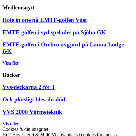
Medlemsnytt
Hole in one på EMTF-golfen Väst
EMTF-golfen i syd spelades på Sjöbo GK
EMTF-golfen i Örebro avgjord på Lanna Lodge
GK
Visa fler
Böcker
Vvs-deckarna 2 för 1
Och plötsligt blev du död.
VVS 2000 Värmeteknik
Visa fler
Cookies & din integritet
Hej! Hos Energi & Miljö Vi använder vi cookies för anpassa