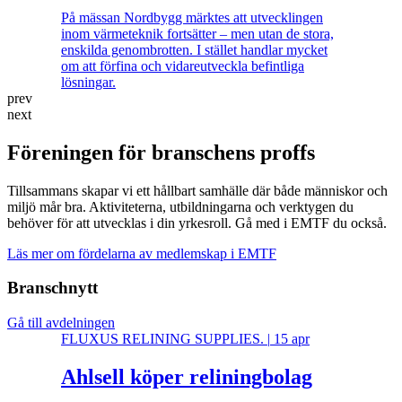
På mässan Nordbygg märktes att utvecklingen
inom värmeteknik fortsätter – men utan de stora,
enskilda genombrotten. I stället handlar mycket
om att förfina och vidareutveckla befintliga
lösningar.
prev
next
Föreningen för branschens proffs
Tillsammans skapar vi ett hållbart samhälle där både människor och
miljö mår bra. Aktiviteterna, utbildningarna och verktygen du
behöver för att utvecklas i din yrkesroll. Gå med i EMTF du också.
Läs mer om fördelarna av medlemskap i EMTF
Branschnytt
Gå till avdelningen
FLUXUS RELINING SUPPLIES.
|
15 apr
Ahlsell köper reliningbolag