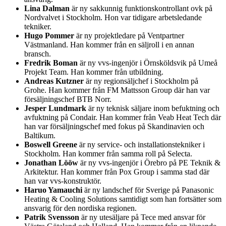
Lina Dalman
är ny sakkunnig funktionskontrollant ovk på
Nordvalvet i Stockholm. Hon var tidigare arbetsledande
tekniker.
Hugo Pommer
är ny projektledare på Ventpartner
Västmanland. Han kommer från en säljroll i en annan
bransch.
Fredrik Boman
är ny vvs-ingenjör i Örnsköldsvik på Umeå
Projekt Team. Han kommer från utbildning.
Andreas Kutzner
är ny regionsäljchef i Stockholm på
Grohe. Han kommer från FM Mattsson Group där han var
försäljningschef BTB Norr.
Jesper Lundmark
är ny teknisk säljare inom befuktning och
avfuktning på Condair. Han kommer från Veab Heat Tech där
han var försäljningschef med fokus på Skandinavien och
Baltikum.
Boswell Greene
är ny service- och installationstekniker i
Stockholm. Han kommer från samma roll på Selecta.
Jonathan Lööw
är ny vvs-ingenjör i Örebro på PE Teknik &
Arkitektur. Han kommer från Pox Group i samma stad där
han var vvs-konstruktör.
Haruo Yamauchi
är ny landschef för Sverige på Panasonic
Heating & Cooling Solutions samtidigt som han fortsätter som
ansvarig för den nordiska regionen.
Patrik Svensson
är ny utesäljare på Tece med ansvar för