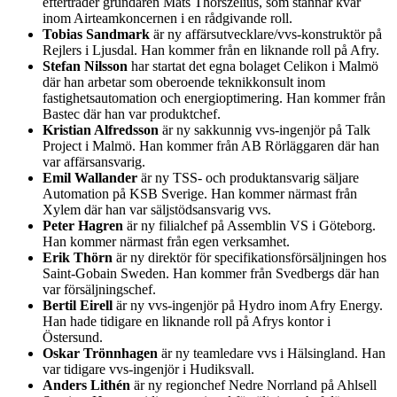
efterträder grundaren Mats Thorszelius, som stannar kvar
inom Airteamkoncernen i en rådgivande roll.
Tobias Sandmark
är ny affärsutvecklare/vvs-konstruktör på
Rejlers i Ljusdal. Han kommer från en liknande roll på Afry.
Stefan Nilsson
har startat det egna bolaget Celikon i Malmö
där han arbetar som oberoende teknikkonsult inom
fastighetsautomation och energioptimering. Han kommer från
Bastec där han var produktchef.
Kristian Alfredsson
är ny sakkunnig vvs-ingenjör på Talk
Project i Malmö. Han kommer från AB Rörläggaren där han
var affärsansvarig.
Emil Wallander
är ny TSS- och produktansvarig säljare
Automation på KSB Sverige. Han kommer närmast från
Xylem där han var säljstödsansvarig vvs.
Peter Hagren
är ny filialchef på Assemblin VS i Göteborg.
Han kommer närmast från egen verksamhet.
Erik Thörn
är ny direktör för specifikationsförsäljningen hos
Saint-Gobain Sweden. Han kommer från Svedbergs där han
var försäljningschef.
Bertil Eirell
är ny vvs-ingenjör på Hydro inom Afry Energy.
Han hade tidigare en liknande roll på Afrys kontor i
Östersund.
Oskar Trönnhagen
är ny teamledare vvs i Hälsingland. Han
var tidigare vvs-ingenjör i Hudiksvall.
Anders Lithén
är ny regionchef Nedre Norrland på Ahlsell