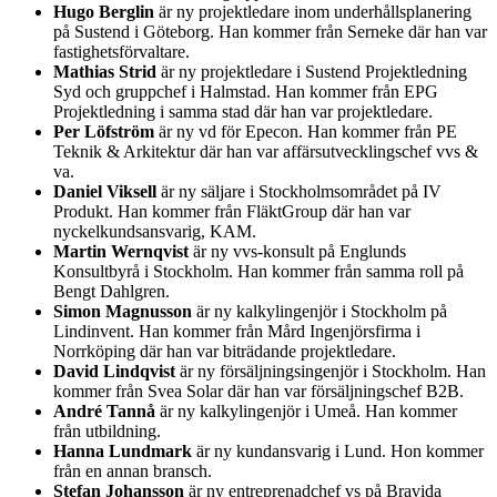
Hugo Berglin
är ny projektledare inom underhållsplanering
på Sustend i Göteborg. Han kommer från Serneke där han var
fastighetsförvaltare.
Mathias Strid
är ny projektledare i Sustend Projektledning
Syd och gruppchef i Halmstad. Han kommer från EPG
Projektledning i samma stad där han var projektledare.
Per Löfström
är ny vd för Epecon. Han kommer från PE
Teknik & Arkitektur där han var affärsutvecklingschef vvs &
va.
Daniel Viksell
är ny säljare i Stockholmsområdet på IV
Produkt. Han kommer från FläktGroup där han var
nyckelkundsansvarig, KAM.
Martin Wernqvist
är ny vvs-konsult på Englunds
Konsultbyrå i Stockholm. Han kommer från samma roll på
Bengt Dahlgren.
Simon Magnusson
är ny kalkylingenjör i Stockholm på
Lindinvent. Han kommer från Mård Ingenjörsfirma i
Norrköping där han var biträdande projektledare.
David Lindqvist
är ny försäljningsingenjör i Stockholm. Han
kommer från Svea Solar där han var försäljningschef B2B.
André Tannå
är ny kalkylingenjör i Umeå. Han kommer
från utbildning.
Hanna Lundmark
är ny kundansvarig i Lund. Hon kommer
från en annan bransch.
Stefan Johansson
är ny entreprenadchef vs på Bravida