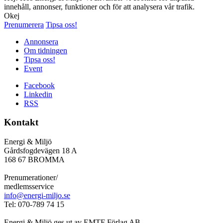
innehåll, annonser, funktioner och för att analysera vår trafik.
Okej
Prenumerera
Tipsa oss!
Annonsera
Om tidningen
Tipsa oss!
Event
Facebook
Linkedin
RSS
Kontakt
Energi & Miljö
Gårdsfogdevägen 18 A
168 67 BROMMA
Prenumerationer/
medlemsservice
info@energi-miljo.se
Tel: 070-789 74 15
Energi & Miljö ges ut av EMTF Förlag AB.