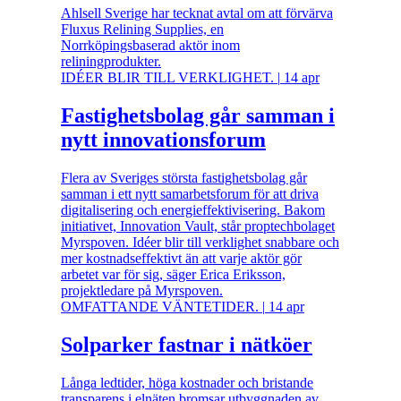
Ahlsell Sverige har tecknat avtal om att förvärva
Fluxus Relining Supplies, en
Norrköpingsbaserad aktör inom
reliningprodukter.
IDÉER BLIR TILL VERKLIGHET.
|
14 apr
Fastighetsbolag går samman i
nytt innovationsforum
Flera av Sveriges största fastighetsbolag går
samman i ett nytt samarbetsforum för att driva
digitalisering och energieffektivisering. Bakom
initiativet, Innovation Vault, står proptechbolaget
Myrspoven. Idéer blir till verklighet snabbare och
mer kostnadseffektivt än att varje aktör gör
arbetet var för sig, säger Erica Eriksson,
projektledare på Myrspoven.
OMFATTANDE VÄNTETIDER.
|
14 apr
Solparker fastnar i nätköer
Långa ledtider, höga kostnader och bristande
transparens i elnäten bromsar utbyggnaden av