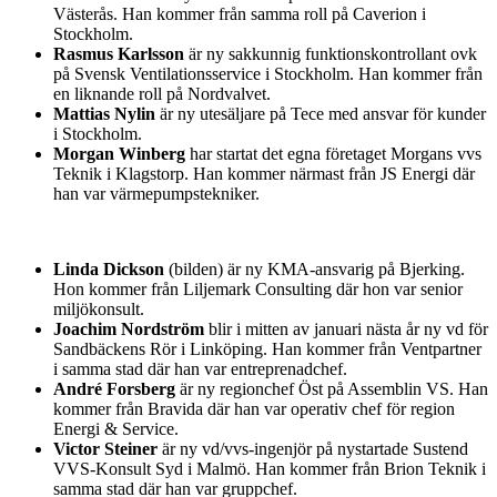
Västerås. Han kommer från samma roll på Caverion i
Stockholm.
Rasmus Karlsson
är ny sakkunnig funktionskontrollant ovk
på Svensk Ventilationsservice i Stockholm. Han kommer från
en liknande roll på Nordvalvet.
Mattias Nylin
är ny utesäljare på Tece med ansvar för kunder
i Stockholm.
Morgan Winberg
har startat det egna företaget Morgans vvs
Teknik i Klagstorp. Han kommer närmast från JS Energi där
han var värmepumpstekniker.
Linda Dickson
(bilden) är ny KMA-ansvarig på Bjerking.
Hon kommer från Liljemark Consulting där hon var senior
miljökonsult.
Joachim Nordström
blir i mitten av januari nästa år ny vd för
Sandbäckens Rör i Linköping. Han kommer från Ventpartner
i samma stad där han var entreprenadchef.
André Forsberg
är ny regionchef Öst på Assemblin VS. Han
kommer från Bravida där han var operativ chef för region
Energi & Service.
Victor Steiner
är ny vd/vvs-ingenjör på nystartade Sustend
VVS-Konsult Syd i Malmö. Han kommer från Brion Teknik i
samma stad där han var gruppchef.