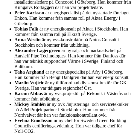
installationsledare på Concoord i Göteborg. Han kommer från
Kungälvs Rörläggeri där han var projektledare.
Peter Karlsson
är energispecialist på det nystartade företaget
Enkon. Han kommer från samma roll på Aktea Energy i
Göteborg.
Tobias Falk
är ny energikonsult på Aktea i Stockholm. Han
kommer från samma roll på Elkraft Sverige.
Anna Westin
är ny vvs-konstruktör på Notos Consult i
Stockholm och kommer från utbildning.
Alexander Lagergréen
är ny sälj- och marknadschef på
Aarsleff Pipe Technologies. Han kommer från Danfoss där
han var teknisk supportchef Värme i Sverige, Finland och
Baltikum.
Taha Arghand
är ny energispecialist på Afry i Göteborg.
Han kommer från Bengt Dahlgren där han var energikonsult.
Martin Vujicic
är ny tillförordnad divisionsdirektör för GK
Sverige. Han var tidigare regionchef Öst.
Karam Abbas
är ny vvs-projektör på Rekonik i Västerås och
kommer från utbildning.
Mickey Stahlén
är ny ovk-/injusterings- och servicetekniker
på AIM Projektpartner i Stockholm. Han kommer från
Nordvalvet där han var funktionskontrollant ovk.
Evelina Enochsson
är ny chef för Sweden Green Building
Councils certifieringsavdelning. Hon var tidigare chef för
Noll-CO2.