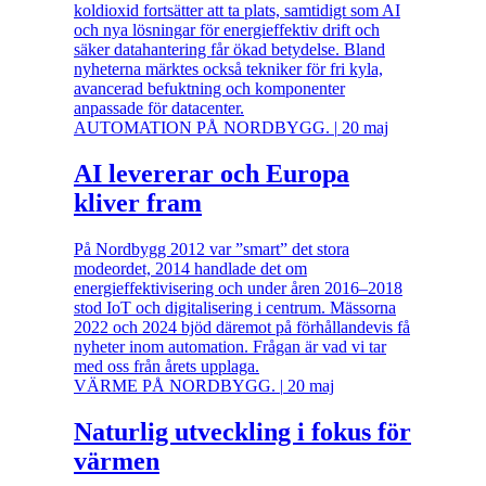
koldioxid fortsätter att ta plats, samtidigt som AI
och nya lösningar för energieffektiv drift och
säker datahantering får ökad betydelse. Bland
nyheterna märktes också tekniker för fri kyla,
avancerad befuktning och komponenter
anpassade för datacenter.
AUTOMATION PÅ NORDBYGG.
|
20 maj
AI levererar och Europa
kliver fram
På Nordbygg 2012 var ”smart” det stora
modeordet, 2014 handlade det om
energieffektivisering och under åren 2016–2018
stod IoT och digitalisering i centrum. Mässorna
2022 och 2024 bjöd däremot på förhållandevis få
nyheter inom automation. Frågan är vad vi tar
med oss från årets upplaga.
VÄRME PÅ NORDBYGG.
|
20 maj
Naturlig utveckling i fokus för
värmen