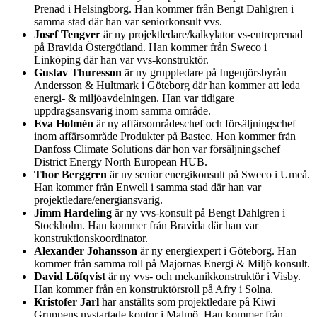
Prenad i Helsingborg. Han kommer från Bengt Dahlgren i
samma stad där han var seniorkonsult vvs.
Josef Tengver
är ny projektledare/kalkylator vs-entreprenad
på Bravida Östergötland. Han kommer från Sweco i
Linköping där han var vvs-konstruktör.
Gustav Thuresson
är ny gruppledare på Ingenjörsbyrån
Andersson & Hultmark i Göteborg där han kommer att leda
energi- & miljöavdelningen. Han var tidigare
uppdragsansvarig inom samma område.
Eva Holmén
är ny affärsområdeschef och försäljningschef
inom affärsområde Produkter på Bastec. Hon kommer från
Danfoss Climate Solutions där hon var försäljningschef
District Energy North European HUB.
Thor Berggren
är ny senior energikonsult på Sweco i Umeå.
Han kommer från Enwell i samma stad där han var
projektledare/energiansvarig.
Jimm Hardeling
är ny vvs-konsult på Bengt Dahlgren i
Stockholm. Han kommer från Bravida där han var
konstruktionskoordinator.
Alexander Johansson
är ny energiexpert i Göteborg. Han
kommer från samma roll på Majornas Energi & Miljö konsult.
David Löfqvist
är ny vvs- och mekanikkonstruktör i Visby.
Han kommer från en konstruktörsroll på Afry i Solna.
Kristofer Jarl
har anställts som projektledare på Kiwi
Gruppens nystartade kontor i Malmö. Han kommer från