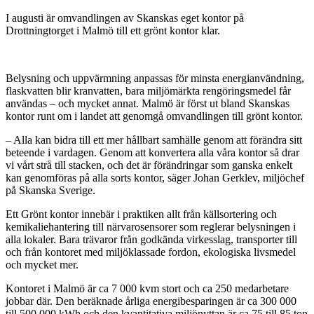
I augusti är omvandlingen av Skanskas eget kontor på
Drottningtorget i Malmö till ett grönt kontor klar.
Belysning och uppvärmning anpassas för minsta energianvändning,
flaskvatten blir kranvatten, bara miljömärkta rengöringsmedel får
användas – och mycket annat. Malmö är först ut bland Skanskas
kontor runt om i landet att genomgå omvandlingen till grönt kontor.
– Alla kan bidra till ett mer hållbart samhälle genom att förändra sitt
beteende i vardagen. Genom att konvertera alla våra kontor så drar
vi vårt strå till stacken, och det är förändringar som ganska enkelt
kan genomföras på alla sorts kontor, säger Johan Gerklev, miljöchef
på Skanska Sverige.
Ett Grönt kontor innebär i praktiken allt från källsortering och
kemikaliehantering till närvarosensorer som reglerar belysningen i
alla lokaler. Bara trävaror från godkända virkesslag, transporter till
och från kontoret med miljöklassade fordon, ekologiska livsmedel
och mycket mer.
Kontoret i Malmö är ca 7 000 kvm stort och ca 250 medarbetare
jobbar där. Den beräknade årliga energibesparingen är ca 300 000
till 500 000 kWh och den kvantitativa miljönyttan är ca 75 till 85 ton