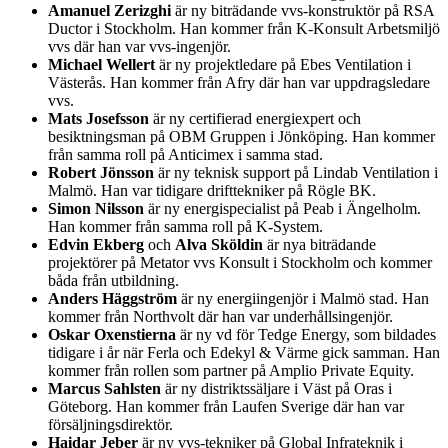
Amanuel Zerizghi
är ny biträdande vvs-konstruktör på RSA
Ductor i Stockholm. Han kommer från K-Konsult Arbetsmiljö
vvs där han var vvs-ingenjör.
Michael Wellert
är ny projektledare på Ebes Ventilation i
Västerås. Han kommer från Afry där han var uppdragsledare
vvs.
Mats Josefsson
är ny certifierad energiexpert och
besiktningsman på OBM Gruppen i Jönköping. Han kommer
från samma roll på Anticimex i samma stad.
Robert Jönsson
är ny teknisk support på Lindab Ventilation i
Malmö. Han var tidigare drifttekniker på Rögle BK.
Simon Nilsson
är ny energispecialist på Peab i Ängelholm.
Han kommer från samma roll på K-System.
Edvin Ekberg
och
Alva Sköldin
är nya biträdande
projektörer på Metator vvs Konsult i Stockholm och kommer
båda från utbildning.
Anders Häggström
är ny energiingenjör i Malmö stad. Han
kommer från Northvolt där han var underhållsingenjör.
Oskar Oxenstierna
är ny vd för Tedge Energy, som bildades
tidigare i år när Ferla och Edekyl & Värme gick samman. Han
kommer från rollen som partner på Amplio Private Equity.
Marcus Sahlsten
är ny distriktssäljare i Väst på Oras i
Göteborg. Han kommer från Laufen Sverige där han var
försäljningsdirektör.
Haidar Jeber
är ny vvs-tekniker på Global Infrateknik i