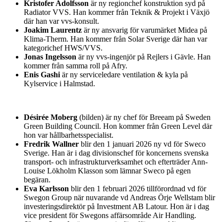
Kristofer Adolfsson
är ny regionchef konstruktion syd på
Radiator VVS. Han kommer från Teknik & Projekt i Växjö
där han var vvs-konsult.
Joakim Laurentz
är ny ansvarig för varumärket Midea på
Klima-Therm. Han kommer från Solar Sverige där han var
kategorichef HWS/VVS.
Jonas Ingelsson
är ny vvs-ingenjör på Rejlers i Gävle. Han
kommer från samma roll på Afry.
Enis Gashi
är ny serviceledare ventilation & kyla på
Kylservice i Halmstad.
Désirée Moberg
(bilden) är ny chef för Breeam på Sweden
Green Building Council. Hon kommer från Green Level där
hon var hållbarhetsspecialist.
Fredrik Wallner
blir den 1 januari 2026 ny vd för Sweco
Sverige. Han är i dag divisionschef för koncernens svenska
transport- och infrastrukturverksamhet och efterträder Ann-
Louise Lökholm Klasson som lämnar Sweco på egen
begäran.
Eva Karlsson
blir den 1 februari 2026 tillförordnad vd för
Swegon Group när nuvarande vd Andreas Örje Wellstam blir
investeringsdirektör på Investment AB Latour. Hon är i dag
vice president för Swegons affärsområde Air Handling.