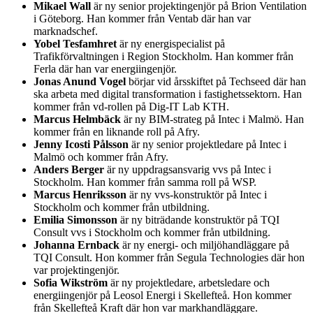
Mikael Wall
är ny senior projektingenjör på Brion Ventilation
i Göteborg. Han kommer från Ventab där han var
marknadschef.
Yobel Tesfamhret
är ny energispecialist på
Trafikförvaltningen i Region Stockholm. Han kommer från
Ferla där han var energiingenjör.
Jonas Anund Vogel
börjar vid årsskiftet på Techseed där han
ska arbeta med digital transformation i fastighetssektorn. Han
kommer från vd-rollen på Dig-IT Lab KTH.
Marcus Helmbäck
är ny BIM-strateg på Intec i Malmö. Han
kommer från en liknande roll på Afry.
Jenny Icosti Pålsson
är ny senior projektledare på Intec i
Malmö och kommer från Afry.
Anders Berger
är ny uppdragsansvarig vvs på Intec i
Stockholm. Han kommer från samma roll på WSP.
Marcus Henriksson
är ny vvs-konstruktör på Intec i
Stockholm och kommer från utbildning.
Emilia Simonsson
är ny biträdande konstruktör på TQI
Consult vvs i Stockholm och kommer från utbildning.
Johanna Ernback
är ny energi- och miljöhandläggare på
TQI Consult. Hon kommer från Segula Technologies där hon
var projektingenjör.
Sofia Wikström
är ny projektledare, arbetsledare och
energiingenjör på Leosol Energi i Skellefteå. Hon kommer
från Skellefteå Kraft där hon var markhandläggare.