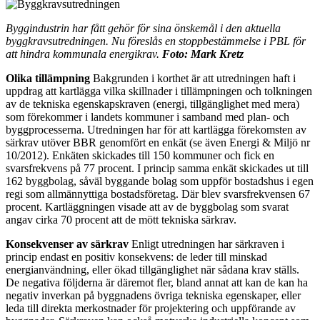
Byggindustrin har fått gehör för sina önskemål i den aktuella
byggkravsutredningen. Nu föreslås en stoppbestämmelse i PBL för
att hindra kommunala energikrav.
Foto: Mark Kretz
Olika tillämpning
Bakgrunden i korthet är att utredningen haft i
uppdrag att kartlägga vilka skillnader i tillämpningen och tolkningen
av de tekniska egenskapskraven (energi, tillgänglighet med mera)
som förekommer i landets kommuner i samband med plan- och
byggprocesserna. Utredningen har för att kartlägga förekomsten av
särkrav utöver BBR genomfört en enkät (se även Energi & Miljö nr
10/2012). Enkäten skickades till 150 kommuner och fick en
svarsfrekvens på 77 procent. I princip samma enkät skickades ut till
162 byggbolag, såväl byggande bolag som uppför bostadshus i egen
regi som allmännyttiga bostadsföretag. Där blev svarsfrekvensen 67
procent. Kartläggningen visade att av de byggbolag som svarat
angav cirka 70 procent att de mött tekniska särkrav.
Konsekvenser av särkrav
Enligt utredningen har särkraven i
princip endast en positiv konsekvens: de leder till minskad
energianvändning, eller ökad tillgänglighet när sådana krav ställs.
De negativa följderna är däremot fler, bland annat att kan de kan ha
negativ inverkan på byggnadens övriga tekniska egenskaper, eller
leda till direkta merkostnader för projektering och uppförande av