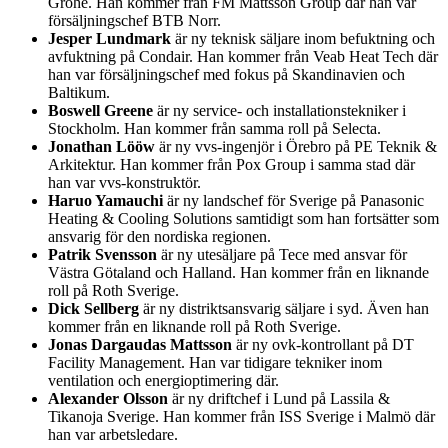
Grohe. Han kommer från FM Mattsson Group där han var
försäljningschef BTB Norr.
Jesper Lundmark
är ny teknisk säljare inom befuktning och
avfuktning på Condair. Han kommer från Veab Heat Tech där
han var försäljningschef med fokus på Skandinavien och
Baltikum.
Boswell Greene
är ny service- och installationstekniker i
Stockholm. Han kommer från samma roll på Selecta.
Jonathan Lööw
är ny vvs-ingenjör i Örebro på PE Teknik &
Arkitektur. Han kommer från Pox Group i samma stad där
han var vvs-konstruktör.
Haruo Yamauchi
är ny landschef för Sverige på Panasonic
Heating & Cooling Solutions samtidigt som han fortsätter som
ansvarig för den nordiska regionen.
Patrik Svensson
är ny utesäljare på Tece med ansvar för
Västra Götaland och Halland. Han kommer från en liknande
roll på Roth Sverige.
Dick Sellberg
är ny distriktsansvarig säljare i syd. Även han
kommer från en liknande roll på Roth Sverige.
Jonas Dargaudas Mattsson
är ny ovk-kontrollant på DT
Facility Management. Han var tidigare tekniker inom
ventilation och energioptimering där.
Alexander Olsson
är ny driftchef i Lund på Lassila &
Tikanoja Sverige. Han kommer från ISS Sverige i Malmö där
han var arbetsledare.