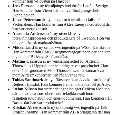
kommer från vd-posten på Hasopor.
Jens Persson
är ny försäljningsdirektör för Laufen Sverige.
Han kommer från Vieser där han var försäljningschef i
Skandinavien.
Jonas Pettersson
är ny energi- och teknikspecialist på
Victoriahem. Han kommer från Aktea Energy i Göteborg där
han var energikonsult.
Anastasia Andersson
är ny utvecklare av
försäljningsprocesser och produktägare på Swegon. Hon var
tidigare teknisk marknadsförare.
Mikael Lind
är ny senior vvs-ingenjör på WSP i Karlskrona.
Han kommer från EMG Energimontagegruppen där han var
regionchef Blekinge/Småland/Öst.
Mattias Carlsson
är ny verksamhetschef för Airteam
Thorszelius i Uppsala där han tidigare var projektchef. Han
efterträder grundaren Mats Thorszelius, som stannar kvar
inom Airteamkoncernen i en rådgivande roll.
Tobias Sandmark
är ny affärsutvecklare/vvs-konstruktör på
Rejlers i Ljusdal. Han kommer från en liknande roll på Afry.
Stefan Nilsson
har startat det egna bolaget Celikon i Malmö
där han arbetar som oberoende teknikkonsult inom
fastighetsautomation och energioptimering. Han kommer från
Bastec där han var produktchef.
Kristian Alfredsson
är ny sakkunnig vvs-ingenjör på Talk
Project i Malmö. Han kommer från AB Rörläggaren där han