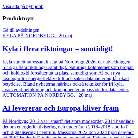
Visa alla på nytt jobb
Produktnytt
Gå till avdelningen
KYLA PÅ NORDBYGG.
|
20 maj
Kyla i flera riktningar – samtidigt!
Kyla var ett intressant inslag på Nordbygg 2026, där utvecklingen
rör sig i flera riktningar samtidigt. Naturliga köldmedier som propan
och koldioxid fortsätter att ta plats, samtidigt som AI och nya
lösningar för energieffektiv drift och säker datahantering får ökad
betydelse. Bland nyheterna märktes också tekniker för fri kyla,
avancerad befuktning och komponenter anpassade för datacenter.
AUTOMATION PÅ NORDBYGG.
|
20 maj
AI levererar och Europa kliver fram
På Nordbygg 2012 var ”smart” det stora modeordet, 2014 handlade
det om energieffektivisering och under åren 2016–2018 stod IoT
och digitalisering i centrum. Mässorna 2022 och 2024 bjöd däremot
på förhållandevis få nyheter inom automation. Frågan är vad vi tar