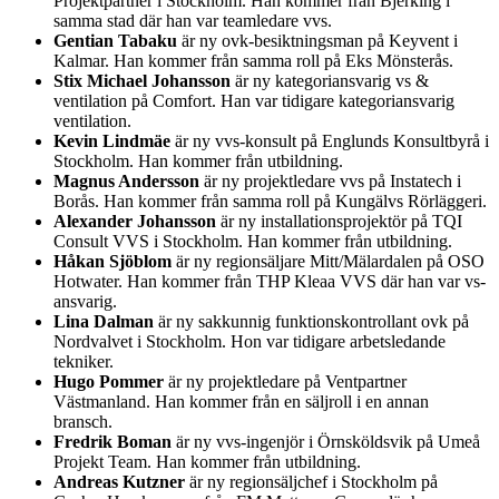
Projektpartner i Stockholm. Han kommer från Bjerking i
samma stad där han var teamledare vvs.
Gentian Tabaku
är ny ovk-besiktningsman på Keyvent i
Kalmar. Han kommer från samma roll på Eks Mönsterås.
Stix Michael Johansson
är ny kategoriansvarig vs &
ventilation på Comfort. Han var tidigare kategoriansvarig
ventilation.
Kevin Lindmäe
är ny vvs-konsult på Englunds Konsultbyrå i
Stockholm. Han kommer från utbildning.
Magnus Andersson
är ny projektledare vvs på Instatech i
Borås. Han kommer från samma roll på Kungälvs Rörläggeri.
Alexander Johansson
är ny installationsprojektör på TQI
Consult VVS i Stockholm. Han kommer från utbildning.
Håkan Sjöblom
är ny regionsäljare Mitt/Mälardalen på OSO
Hotwater. Han kommer från THP Kleaa VVS där han var vs-
ansvarig.
Lina Dalman
är ny sakkunnig funktionskontrollant ovk på
Nordvalvet i Stockholm. Hon var tidigare arbetsledande
tekniker.
Hugo Pommer
är ny projektledare på Ventpartner
Västmanland. Han kommer från en säljroll i en annan
bransch.
Fredrik Boman
är ny vvs-ingenjör i Örnsköldsvik på Umeå
Projekt Team. Han kommer från utbildning.
Andreas Kutzner
är ny regionsäljchef i Stockholm på