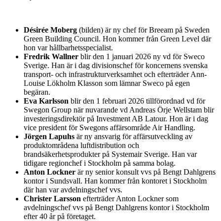
Désirée Moberg
(bilden) är ny chef för Breeam på Sweden
Green Building Council. Hon kommer från Green Level där
hon var hållbarhetsspecialist.
Fredrik Wallner
blir den 1 januari 2026 ny vd för Sweco
Sverige. Han är i dag divisionschef för koncernens svenska
transport- och infrastrukturverksamhet och efterträder Ann-
Louise Lökholm Klasson som lämnar Sweco på egen
begäran.
Eva Karlsson
blir den 1 februari 2026 tillförordnad vd för
Swegon Group när nuvarande vd Andreas Örje Wellstam blir
investeringsdirektör på Investment AB Latour. Hon är i dag
vice president för Swegons affärsområde Air Handling.
Jörgen Lapuhs
är ny ansvarig för affärsutveckling av
produktområdena luftdistribution och
brandsäkerhetsprodukter på Systemair Sverige. Han var
tidigare regionchef i Stockholm på samma bolag.
Anton Lockner
är ny senior konsult vvs på Bengt Dahlgrens
kontor i Sundsvall. Han kommer från kontoret i Stockholm
där han var avdelningschef vvs.
Christer Larsson
efterträder Anton Lockner som
avdelningschef vvs på Bengt Dahlgrens kontor i Stockholm
efter 40 år på företaget.