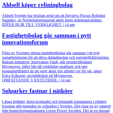
Ahlsell köper reliningbolag
Ahlsell Sverige har tecknat avtal om att förvärva Fluxus Relining
Supplies, en Norrköpingsbaserad aktör inom reliningprodukter.
IDÉER BLIR TILL VERKLIGHET.
|
14 apr
Fastighetsbolag går samman i nytt
innovationsforum
Flera av Sveriges största fastighetsbolag går samman i ett nytt
samarbetsforum för att driva digitalisering och energieffektivisering.
Bakom initiativet, Innovation Vault, står proptechbolaget
Myrspoven. Idéer blir till verklighet snabbare och mer
kostnadseffektivt än att varje aktör gör arbetet var för sig, säger
Erica Eriksson, projektledare på Myrspoven.
OMFATTANDE VÄNTETIDER.
|
14 apr
Solparker fastnar i nätköer
Långa ledtider, höga kostnader och bristande transparens i elnäten
bromsar utbyggnaden av solparker i Sverige. Det visar en ny rapport
från branschorganisationen Green Power Sweden. Det är en missad