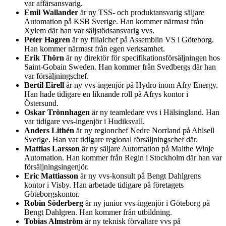
var affärsansvarig.
Emil Wallander
är ny TSS- och produktansvarig säljare
Automation på KSB Sverige. Han kommer närmast från
Xylem där han var säljstödsansvarig vvs.
Peter Hagren
är ny filialchef på Assemblin VS i Göteborg.
Han kommer närmast från egen verksamhet.
Erik Thörn
är ny direktör för specifikationsförsäljningen hos
Saint-Gobain Sweden. Han kommer från Svedbergs där han
var försäljningschef.
Bertil Eirell
är ny vvs-ingenjör på Hydro inom Afry Energy.
Han hade tidigare en liknande roll på Afrys kontor i
Östersund.
Oskar Trönnhagen
är ny teamledare vvs i Hälsingland. Han
var tidigare vvs-ingenjör i Hudiksvall.
Anders Lithén
är ny regionchef Nedre Norrland på Ahlsell
Sverige. Han var tidigare regional försäljningschef där.
Mattias Larsson
är ny säljare Automation på Malthe Winje
Automation. Han kommer från Regin i Stockholm där han var
försäljningsingenjör.
Eric Mattiasson
är ny vvs-konsult på Bengt Dahlgrens
kontor i Visby. Han arbetade tidigare på företagets
Göteborgskontor.
Robin Söderberg
är ny junior vvs-ingenjör i Göteborg på
Bengt Dahlgren. Han kommer från utbildning.
Tobias Almström
är ny teknisk förvaltare vvs på