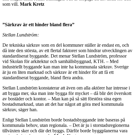
som vill.
Mark Kretz
”Särkrav är ett hinder bland flera”
Stellan Lundström:
De tekniska särkrav som en del kommuner ställer är endast en, och
då inte den största, av ett flertal faktorer som hindrar utvecklingen av
standardiserat byggande. Det menar Stellan Lundström, professor
vid Skolan för arkitektur och samhällsbyggnad, KTH. – Med
industriellt byggande kan man inte ha kommunala särkrav. Sverige
är ju en liten marknad och särkrav är ett hinder för att få ett
standardiserat byggande, bland flera andra.
Stellan Lundström konstaterar att även om alla aktörer har intresse i
att bygga mer, ska man inte bygga för mycket – då blir det överskott
av bostäder och kontor. – Man kan på så sätt förstöra sina egen
bostadsmarknad, utan att det har något att göra med kommunala
särkrav, säger han.
Enligt Stellan Lundström borde bostadsbyggande inte baseras på
kommunala behov, utan regionala. – Det är ju i storstadsregionerna
tillväxten sker och där det byggs. Därför borde byggplanerna vara