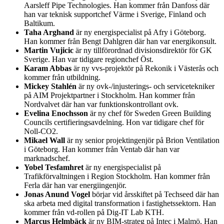
Aarsleff Pipe Technologies. Han kommer från Danfoss där
han var teknisk supportchef Värme i Sverige, Finland och
Baltikum.
Taha Arghand
är ny energispecialist på Afry i Göteborg.
Han kommer från Bengt Dahlgren där han var energikonsult.
Martin Vujicic
är ny tillförordnad divisionsdirektör för GK
Sverige. Han var tidigare regionchef Öst.
Karam Abbas
är ny vvs-projektör på Rekonik i Västerås och
kommer från utbildning.
Mickey Stahlén
är ny ovk-/injusterings- och servicetekniker
på AIM Projektpartner i Stockholm. Han kommer från
Nordvalvet där han var funktionskontrollant ovk.
Evelina Enochsson
är ny chef för Sweden Green Building
Councils certifieringsavdelning. Hon var tidigare chef för
Noll-CO2.
Mikael Wall
är ny senior projektingenjör på Brion Ventilation
i Göteborg. Han kommer från Ventab där han var
marknadschef.
Yobel Tesfamhret
är ny energispecialist på
Trafikförvaltningen i Region Stockholm. Han kommer från
Ferla där han var energiingenjör.
Jonas Anund Vogel
börjar vid årsskiftet på Techseed där han
ska arbeta med digital transformation i fastighetssektorn. Han
kommer från vd-rollen på Dig-IT Lab KTH.
Marcus Helmbäck
är ny BIM-strateg på Intec i Malmö. Han