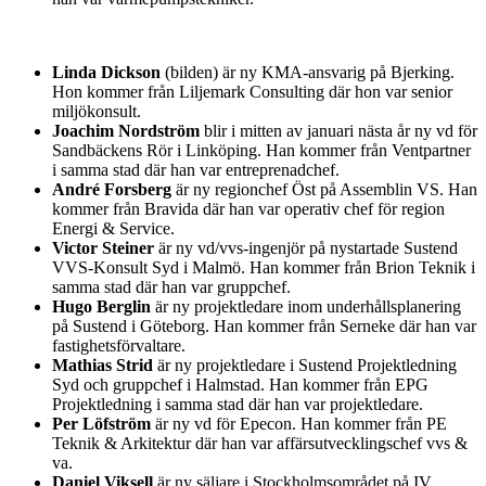
Linda Dickson
(bilden) är ny KMA-ansvarig på Bjerking.
Hon kommer från Liljemark Consulting där hon var senior
miljökonsult.
Joachim Nordström
blir i mitten av januari nästa år ny vd för
Sandbäckens Rör i Linköping. Han kommer från Ventpartner
i samma stad där han var entreprenadchef.
André Forsberg
är ny regionchef Öst på Assemblin VS. Han
kommer från Bravida där han var operativ chef för region
Energi & Service.
Victor Steiner
är ny vd/vvs-ingenjör på nystartade Sustend
VVS-Konsult Syd i Malmö. Han kommer från Brion Teknik i
samma stad där han var gruppchef.
Hugo Berglin
är ny projektledare inom underhållsplanering
på Sustend i Göteborg. Han kommer från Serneke där han var
fastighetsförvaltare.
Mathias Strid
är ny projektledare i Sustend Projektledning
Syd och gruppchef i Halmstad. Han kommer från EPG
Projektledning i samma stad där han var projektledare.
Per Löfström
är ny vd för Epecon. Han kommer från PE
Teknik & Arkitektur där han var affärsutvecklingschef vvs &
va.
Daniel Viksell
är ny säljare i Stockholmsområdet på IV