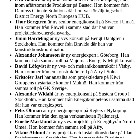
inom affärsområde Produkter på Bastec. Hon kommer från
Danfoss Climate Solutions där hon var försäljningschef
District Energy North European HUB.
Thor Berggren
är ny senior energikonsult på Sweco i Umeå.
Han kommer från Enwell i samma stad där han var
projektledare/energiansvarig.
Jimm Hardeling
är ny vvs-konsult på Bengt Dahlgren i
Stockholm. Han kommer från Bravida där han var
konstruktionskoordinator.
Alexander Johansson
är ny energiexpert i Göteborg. Han
kommer från samma roll på Majornas Energi & Miljö konsult.
David Löfqvist
är ny vvs- och mekanikkonstruktör i Visby.
Han kommer från en konstruktörsroll på Afry i Solna.
Kristofer Jarl
har anställts som projektledare på Kiwi
Gruppens nystartade kontor i Malmö. Han kommer från
samma roll på GK Sverige.
Alexander Widahl
är ny energikonsult på Sustera Group i
Stockholm. Han kommer från Energikompetens i samma stad
där han var energiexpert.
Felix Öhman
är ny energiingenjör på Rejlers i Nyköping.
Han kommer från den egna verksamheten Fjällenergi.
Emelie Marklund
är ny vvs-projektör på Energibyrån Nord i
Umeå. Hon kommer från samma roll på Afry.
Viktor Ahlund
är ny projekt- och installationsledare på Plan