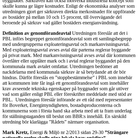
byggnader. Särkraven kan också motverka industriella koncept som
skulle kunna ge lägre kostnader. Enligt de ekonomiska analyser som
utredningen gjort ger särkraven direkta merkostnader för uppförande
av bostäder på mellan 10 och 15 procent, till övervägande del
beroende på särkrav vad gäller bostäders energianvändning.
Definition av genomförandeavtal
Utredningen föreslår att det i
PBL införs begreppet genomförandeavtal som ett samlingsbegrepp
med undergrupperna exploateringsavtal och markanvisningsavtal.
Med exploateringsavtal avses avtal där parterna reglerar byggande
på privat mark. Med markanvisningsavtal avses avtal där kommunen
överlåter eller upplåter mark och i avtal reglerar byggandet på den
kommunala mark avtalet omfattar. Utredningen bedömer att
nackdelarna med kommunala särkrav är så betydande att de bör
hindras. Därför föreslås en ”stoppbestämmelse” i PBL som innebär
att kommunen inte får ingå ett genomförandeavtal som innehåller
krav avseende tekniska egenskaper på byggnader som går utöver
vad som gäller enligt PBL eller föreskrifter meddelade med stöd av
PBL. Utredningen föreslår införande av ett råd med representanter
för Boverket, Energimyndigheten, bostadsproducenterna och
kommunerna som i första hand ska arbeta med att ta fram underlag
för ställningstaganden till beslut om BBR:s innehåll. En särskild
utredning bör klarlägga ”Rådets” närmare organisation.
Mark Kretz,
Energi & Miljö nr 2/2013 sidan 29-30
”Strängare
nationella regler skulle göra lokala krav onödiga”