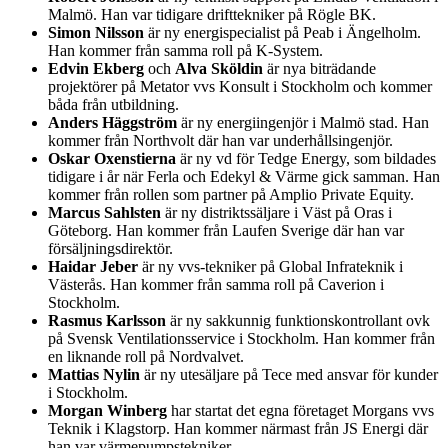
Malmö. Han var tidigare drifttekniker på Rögle BK.
Simon Nilsson
är ny energispecialist på Peab i Ängelholm.
Han kommer från samma roll på K-System.
Edvin Ekberg
och
Alva Sköldin
är nya biträdande
projektörer på Metator vvs Konsult i Stockholm och kommer
båda från utbildning.
Anders Häggström
är ny energiingenjör i Malmö stad. Han
kommer från Northvolt där han var underhållsingenjör.
Oskar Oxenstierna
är ny vd för Tedge Energy, som bildades
tidigare i år när Ferla och Edekyl & Värme gick samman. Han
kommer från rollen som partner på Amplio Private Equity.
Marcus Sahlsten
är ny distriktssäljare i Väst på Oras i
Göteborg. Han kommer från Laufen Sverige där han var
försäljningsdirektör.
Haidar Jeber
är ny vvs-tekniker på Global Infrateknik i
Västerås. Han kommer från samma roll på Caverion i
Stockholm.
Rasmus Karlsson
är ny sakkunnig funktionskontrollant ovk
på Svensk Ventilationsservice i Stockholm. Han kommer från
en liknande roll på Nordvalvet.
Mattias Nylin
är ny utesäljare på Tece med ansvar för kunder
i Stockholm.
Morgan Winberg
har startat det egna företaget Morgans vvs
Teknik i Klagstorp. Han kommer närmast från JS Energi där
han var värmepumpstekniker.