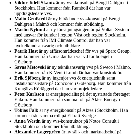
Viktor Jidell Skantz
är ny vvs-konsult på Bengt Dahlgren i
Stockholm. Han kommer från Ramboll där han var
uppdragsledare vvs.
Malin Grufstedt
är ny biträdande vvs-konsult på Bengt
Dahlgren i Malmö och kommer från utbildning.
Martin Nylund
är ny försäljningsingenjör på Voltair System
med ansvar för kunder i region Väst och region Stockholm.
Han kommer från IMI Climate Control där han var
nyckelkundsansvarig och utbildare.
Patrik Hast
är ny affärsområdeschef för vvs på Sparc Group.
Han kommer från Umia där han var vd för bolaget i
Göteborg.
Savas Metovski
är ny teknikansvarig vvs på Sweco i Malmö.
Han kommer från K Vent i Lund där han var konstruktör.
Erik Sjöberg
är ny ingenjör vvs & energiteknik samt
installationsledare på Concoord i Göteborg. Han kommer från
Kungälvs Rörläggeri där han var projektledare.
Peter Karlsson
är energispecialist på det nystartade företaget
Enkon. Han kommer från samma roll på Aktea Energy i
Göteborg.
Tobias Falk
är ny energikonsult på Aktea i Stockholm. Han
kommer från samma roll på Elkraft Sverige.
Anna Westin
är ny vvs-konstruktör på Notos Consult i
Stockholm och kommer från utbildning.
Alexander Lagergréen
är ny sälj- och marknadschef på