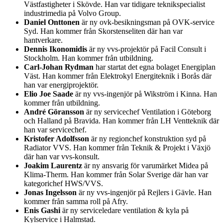
Västfastigheter i Skövde. Han var tidigare teknikspecialist
industrimedia på Volvo Group.
Daniel Onttonen
är ny ovk-besikningsman på OVK-service
Syd. Han kommer från Skorstenseliten där han var
hantverkare.
Dennis Ikonomidis
är ny vvs-projektör på Facil Consult i
Stockholm. Han kommer från utbildning.
Carl-Johan Rydman
har startat det egna bolaget Energiplan
Väst. Han kommer från Elektrokyl Energiteknik i Borås där
han var energiprojektör.
Elio Joe Saade
är ny vvs-ingenjör på Wikström i Kinna. Han
kommer från utbildning.
André Göransson
är ny servicechef Ventilation i Göteborg
och Halland på Bravida. Han kommer från LH Ventteknik där
han var servicechef.
Kristofer Adolfsson
är ny regionchef konstruktion syd på
Radiator VVS. Han kommer från Teknik & Projekt i Växjö
där han var vvs-konsult.
Joakim Laurentz
är ny ansvarig för varumärket Midea på
Klima-Therm. Han kommer från Solar Sverige där han var
kategorichef HWS/VVS.
Jonas Ingelsson
är ny vvs-ingenjör på Rejlers i Gävle. Han
kommer från samma roll på Afry.
Enis Gashi
är ny serviceledare ventilation & kyla på
Kylservice i Halmstad.