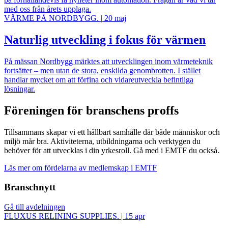
med oss från årets upplaga.
VÄRME PÅ NORDBYGG.
|
20 maj
Naturlig utveckling i fokus för värmen
På mässan Nordbygg märktes att utvecklingen inom värmeteknik
fortsätter – men utan de stora, enskilda genombrotten. I stället
handlar mycket om att förfina och vidareutveckla befintliga
lösningar.
Föreningen för branschens proffs
Tillsammans skapar vi ett hållbart samhälle där både människor och
miljö mår bra. Aktiviteterna, utbildningarna och verktygen du
behöver för att utvecklas i din yrkesroll. Gå med i EMTF du också.
Läs mer om fördelarna av medlemskap i EMTF
Branschnytt
Gå till avdelningen
FLUXUS RELINING SUPPLIES.
|
15 apr