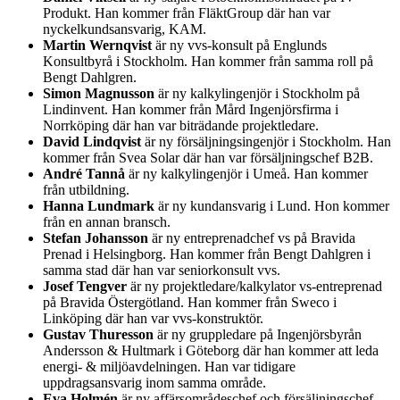
Produkt. Han kommer från FläktGroup där han var
nyckelkundsansvarig, KAM.
Martin Wernqvist
är ny vvs-konsult på Englunds
Konsultbyrå i Stockholm. Han kommer från samma roll på
Bengt Dahlgren.
Simon Magnusson
är ny kalkylingenjör i Stockholm på
Lindinvent. Han kommer från Mård Ingenjörsfirma i
Norrköping där han var biträdande projektledare.
David Lindqvist
är ny försäljningsingenjör i Stockholm. Han
kommer från Svea Solar där han var försäljningschef B2B.
André Tannå
är ny kalkylingenjör i Umeå. Han kommer
från utbildning.
Hanna Lundmark
är ny kundansvarig i Lund. Hon kommer
från en annan bransch.
Stefan Johansson
är ny entreprenadchef vs på Bravida
Prenad i Helsingborg. Han kommer från Bengt Dahlgren i
samma stad där han var seniorkonsult vvs.
Josef Tengver
är ny projektledare/kalkylator vs-entreprenad
på Bravida Östergötland. Han kommer från Sweco i
Linköping där han var vvs-konstruktör.
Gustav Thuresson
är ny gruppledare på Ingenjörsbyrån
Andersson & Hultmark i Göteborg där han kommer att leda
energi- & miljöavdelningen. Han var tidigare
uppdragsansvarig inom samma område.
Eva Holmén
är ny affärsområdeschef och försäljningschef