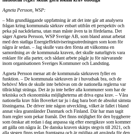
Agneta Persson, WSP:
– Min grundläggande uppfattning är att det inte går att analysera
frågan kring kommunala särkrav enbart utifrån ett perspektiv och
peka på nackdelarna, utan man måste även ta in fördelarna. Det
säger Agneta Persson, WSP Sverige AB, som bland annat arbetat
med den statliga Energieffektiviseringsutredningen som kom för
några år sedan. – Jag skulle vara den första att välkomna en
samordning av de kommunala kraven, det skulle naturligtvis vara
enklare för alla parter, och sådant arbete pågår ju för närvarande
inom organisationen Sveriges Kommuner och Landsting.
Agneta Persson menar att de kommunala särkraven fyller en
funktion. – De kommunala särkraven är i huvudsak bra, och de
behövs! Men de skulle inte behövas om de nationella reglerna var
tillräckligt stränga. Det är ju inte heller alla kommuner som har de
tekniska och ekonomiska möjligheterna att driva egna krav. – Våra
nationella krav från Boverket tar ju i dag bara bort de absolut sämsta
lösningarna. De driver inte någon utveckling, vilket är fallet i bland
annat våra grannländer Danmark och Finland. Där har man tagit
fram regler som pekar framåt. Det finns möjlighet för den byggherre
som önskar att redan i dag anpassa sig efter energikrav som kommer
att gälla om några år. De danska kraven skärps stegvis till 2021, och
alla stegen finns redan framtagna och är möjliga att använda för den