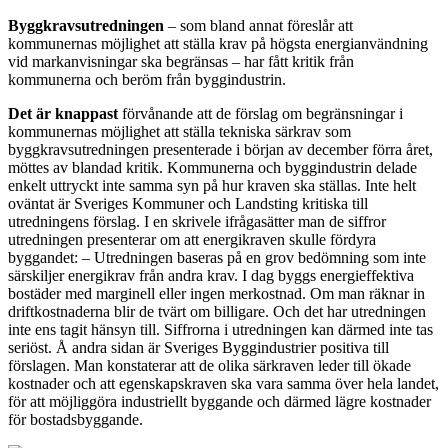
Byggkravsutredningen
– som bland annat föreslår att
kommunernas möjlighet att ställa krav på högsta energianvändning
vid markanvisningar ska begränsas – har fått kritik från
kommunerna och beröm från byggindustrin.
Det är knappast
förvånande att de förslag om begränsningar i
kommunernas möjlighet att ställa tekniska särkrav som
byggkravsutredningen presenterade i början av december förra året,
möttes av blandad kritik. Kommunerna och byggindustrin delade
enkelt uttryckt inte samma syn på hur kraven ska ställas. Inte helt
oväntat är Sveriges Kommuner och Landsting kritiska till
utredningens förslag. I en skrivele ifrågasätter man de siffror
utredningen presenterar om att energikraven skulle fördyra
byggandet: – Utredningen baseras på en grov bedömning som inte
särskiljer energikrav från andra krav. I dag byggs energieffektiva
bostäder med marginell eller ingen merkostnad. Om man räknar in
driftkostnaderna blir de tvärt om billigare. Och det har utredningen
inte ens tagit hänsyn till. Siffrorna i utredningen kan därmed inte tas
seriöst. Å andra sidan är Sveriges Byggindustrier positiva till
förslagen. Man konstaterar att de olika särkraven leder till ökade
kostnader och att egenskapskraven ska vara samma över hela landet,
för att möjliggöra industriellt byggande och därmed lägre kostnader
för bostadsbyggande.