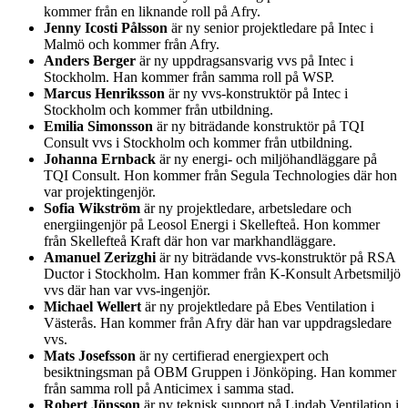
kommer från en liknande roll på Afry.
Jenny Icosti Pålsson
är ny senior projektledare på Intec i
Malmö och kommer från Afry.
Anders Berger
är ny uppdragsansvarig vvs på Intec i
Stockholm. Han kommer från samma roll på WSP.
Marcus Henriksson
är ny vvs-konstruktör på Intec i
Stockholm och kommer från utbildning.
Emilia Simonsson
är ny biträdande konstruktör på TQI
Consult vvs i Stockholm och kommer från utbildning.
Johanna Ernback
är ny energi- och miljöhandläggare på
TQI Consult. Hon kommer från Segula Technologies där hon
var projektingenjör.
Sofia Wikström
är ny projektledare, arbetsledare och
energiingenjör på Leosol Energi i Skellefteå. Hon kommer
från Skellefteå Kraft där hon var markhandläggare.
Amanuel Zerizghi
är ny biträdande vvs-konstruktör på RSA
Ductor i Stockholm. Han kommer från K-Konsult Arbetsmiljö
vvs där han var vvs-ingenjör.
Michael Wellert
är ny projektledare på Ebes Ventilation i
Västerås. Han kommer från Afry där han var uppdragsledare
vvs.
Mats Josefsson
är ny certifierad energiexpert och
besiktningsman på OBM Gruppen i Jönköping. Han kommer
från samma roll på Anticimex i samma stad.
Robert Jönsson
är ny teknisk support på Lindab Ventilation i