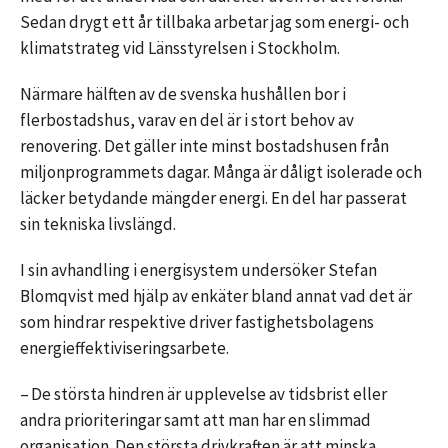
Sedan drygt ett år tillbaka arbetar jag som energi- och
klimatstrateg vid Länsstyrelsen i Stockholm.
Närmare hälften av de svenska hushållen bor i
flerbostadshus, varav en del är i stort behov av
renovering. Det gäller inte minst bostadshusen från
miljonprogrammets dagar. Många är dåligt isolerade och
läcker betydande mängder energi. En del har passerat
sin tekniska livslängd.
I sin avhandling i energisystem undersöker Stefan
Blomqvist med hjälp av enkäter bland annat vad det är
som hindrar respektive driver fastighetsbolagens
energieffektiviseringsarbete.
– De största hindren är upplevelse av tidsbrist eller
andra prioriteringar samt att man har en slimmad
organisation. Den största drivkraften är att minska