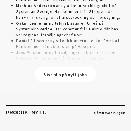
Mathias Andersson
är ny affärsutvecklingschef på
Systemair Sverige. Han kommer från Stappert där
han var ansvarig för affärsutveckling och försäljning.
Oskar Lenner
är ny teknisk säljare i Umeå på
Systemair Sverige. Han kommer från Belimo där han
var regional försäljningschef Norr.
Daniel Ellison
är ny vd och koncernchef för Comfort.
Han kommer från vd-posten på Hasopor.
Jens Persson
är ny försäljningsdirektör för Laufen
Sverige. Han kommer från Vieser där han var
försäljningschef i Skandinavien.
Jonas Pettersson
är ny energi- och teknikspecialist
Visa alla på nytt jobb
på Victoriahem. Han kommer från Aktea Energy i
Göteborg där han var energikonsult.
Anastasia Andersson
är ny utvecklare av
försäljningsprocesser och produktägare på Swegon.
Hon var tidigare teknisk marknadsförare.
Mikael Lind
är ny senior vvs-ingenjör på WSP i
Karlskrona. Han kommer från EMG
PRODUKTNYTT
Gå till avdelningen
Energimontagegruppen där han var regionchef
Blekinge/Småland/Öst.
Mattias Carlsson
är ny verksamhetschef för