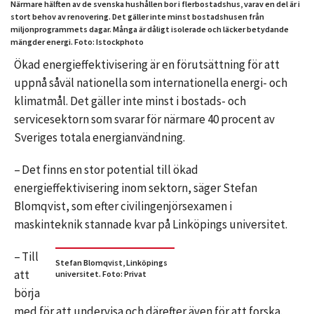
Närmare hälften av de svenska hushållen bor i flerbostadshus, varav en del är i
stort behov av renovering. Det gäller inte minst bostadshusen från
miljonprogrammets dagar. Många är dåligt isolerade och läcker betydande
mängder energi. Foto: Istockphoto
Ökad energieffektivisering är en förutsättning för att
uppnå såväl nationella som internationella energi- och
klimatmål. Det gäller inte minst i bostads- och
servicesektorn som svarar för närmare 40 procent av
Sveriges totala energianvändning.
– Det finns en stor potential till ökad
energieffektivisering inom sektorn, säger Stefan
Blomqvist, som efter civilingenjörsexamen i
maskinteknik stannade kvar på Linköpings universitet.
– Till
Stefan Blomqvist, Linköpings
att
universitet. Foto: Privat
börja
med för att undervisa och därefter även för att forska.