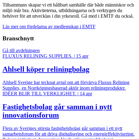
Tillsammans skapar vi ett hållbart samhälle där både människor och
miljö mår bra. Aktiviteterna, utbildningarna och verktygen du
behöver för att utvecklas i din yrkesroll. Gå med i EMTF du också.
Läs mer om fördelarna av medlemskap i EMTF
Branschnytt
Gå till avdelningen
FLUXUS RELINING SUPPLIES.
|
15 apr
Ahlsell köper reliningbolag
Ahlsell Sverige har tecknat avtal om att förvärva Fluxus Relining
Supplies, en Norrköpingsbaserad aktör inom reliningprodukter.
IDÉER BLIR TILL VERKLIGHET.
|
14 apr
Fastighetsbolag går samman i nytt
innovationsforum
Flera av Sveriges största fastighetsbolag går samman i ett nytt
samarbetsforum för att driva digitalisering och energieffektivisering.