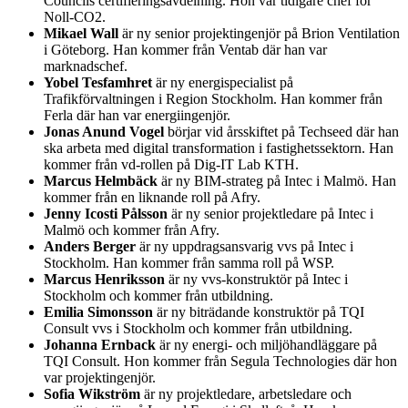
Councils certifieringsavdelning. Hon var tidigare chef för
Noll-CO2.
Mikael Wall
är ny senior projektingenjör på Brion Ventilation
i Göteborg. Han kommer från Ventab där han var
marknadschef.
Yobel Tesfamhret
är ny energispecialist på
Trafikförvaltningen i Region Stockholm. Han kommer från
Ferla där han var energiingenjör.
Jonas Anund Vogel
börjar vid årsskiftet på Techseed där han
ska arbeta med digital transformation i fastighetssektorn. Han
kommer från vd-rollen på Dig-IT Lab KTH.
Marcus Helmbäck
är ny BIM-strateg på Intec i Malmö. Han
kommer från en liknande roll på Afry.
Jenny Icosti Pålsson
är ny senior projektledare på Intec i
Malmö och kommer från Afry.
Anders Berger
är ny uppdragsansvarig vvs på Intec i
Stockholm. Han kommer från samma roll på WSP.
Marcus Henriksson
är ny vvs-konstruktör på Intec i
Stockholm och kommer från utbildning.
Emilia Simonsson
är ny biträdande konstruktör på TQI
Consult vvs i Stockholm och kommer från utbildning.
Johanna Ernback
är ny energi- och miljöhandläggare på
TQI Consult. Hon kommer från Segula Technologies där hon
var projektingenjör.
Sofia Wikström
är ny projektledare, arbetsledare och