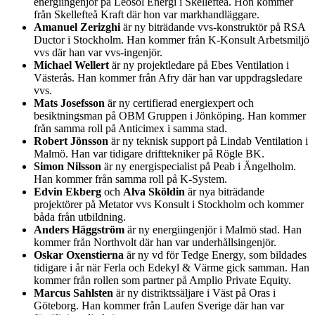
energiingenjör på Leosol Energi i Skellefteå. Hon kommer
från Skellefteå Kraft där hon var markhandläggare.
Amanuel Zerizghi
är ny biträdande vvs-konstruktör på RSA
Ductor i Stockholm. Han kommer från K-Konsult Arbetsmiljö
vvs där han var vvs-ingenjör.
Michael Wellert
är ny projektledare på Ebes Ventilation i
Västerås. Han kommer från Afry där han var uppdragsledare
vvs.
Mats Josefsson
är ny certifierad energiexpert och
besiktningsman på OBM Gruppen i Jönköping. Han kommer
från samma roll på Anticimex i samma stad.
Robert Jönsson
är ny teknisk support på Lindab Ventilation i
Malmö. Han var tidigare drifttekniker på Rögle BK.
Simon Nilsson
är ny energispecialist på Peab i Ängelholm.
Han kommer från samma roll på K-System.
Edvin Ekberg
och
Alva Sköldin
är nya biträdande
projektörer på Metator vvs Konsult i Stockholm och kommer
båda från utbildning.
Anders Häggström
är ny energiingenjör i Malmö stad. Han
kommer från Northvolt där han var underhållsingenjör.
Oskar Oxenstierna
är ny vd för Tedge Energy, som bildades
tidigare i år när Ferla och Edekyl & Värme gick samman. Han
kommer från rollen som partner på Amplio Private Equity.
Marcus Sahlsten
är ny distriktssäljare i Väst på Oras i
Göteborg. Han kommer från Laufen Sverige där han var