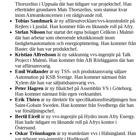
Thorszelius i Uppsala där han tidigare var projektchef. Han
efterträder grundaren Mats Thorszelius, som stannar kvar
inom Airteamkoncernen i en rådgivande roll.
Tobias Sandmark
är ny affärsutvecklare/vvs-konstruktör på
Rejlers i Ljusdal. Han kommer från en liknande roll på Afry.
Stefan Nilsson
har startat det egna bolaget Celikon i Malmö
där han arbetar som oberoende teknikkonsult inom
fastighetsautomation och energioptimering. Han kommer från
Bastec där han var produktchef.
Kristian Alfredsson
är ny sakkunnig vvs-ingenjör på Talk
Project i Malmö. Han kommer från AB Rörläggaren där han
var affärsansvarig.
Emil Wallander
är ny TSS- och produktansvarig säljare
Automation på KSB Sverige. Han kommer närmast från
Xylem där han var säljstödsansvarig vvs.
Peter Hagren
är ny filialchef på Assemblin VS i Göteborg.
Han kommer närmast från egen verksamhet.
Erik Thörn
är ny direktör för specifikationsförsäljningen hos
Saint-Gobain Sweden. Han kommer från Svedbergs där han
var försäljningschef.
Bertil Eirell
är ny vvs-ingenjör på Hydro inom Afry Energy.
Han hade tidigare en liknande roll på Afrys kontor i
Östersund.
Oskar Trönnhagen
är ny teamledare vvs i Hälsingland. Han
var tidigare vvs-ingenjör i Hudiksvall.