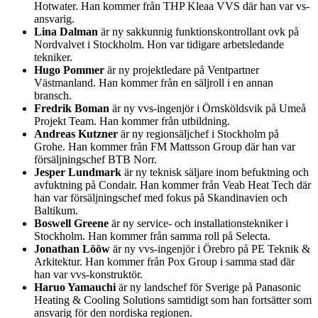
Hotwater. Han kommer från THP Kleaa VVS där han var vs-
ansvarig.
Lina Dalman
är ny sakkunnig funktionskontrollant ovk på
Nordvalvet i Stockholm. Hon var tidigare arbetsledande
tekniker.
Hugo Pommer
är ny projektledare på Ventpartner
Västmanland. Han kommer från en säljroll i en annan
bransch.
Fredrik Boman
är ny vvs-ingenjör i Örnsköldsvik på Umeå
Projekt Team. Han kommer från utbildning.
Andreas Kutzner
är ny regionsäljchef i Stockholm på
Grohe. Han kommer från FM Mattsson Group där han var
försäljningschef BTB Norr.
Jesper Lundmark
är ny teknisk säljare inom befuktning och
avfuktning på Condair. Han kommer från Veab Heat Tech där
han var försäljningschef med fokus på Skandinavien och
Baltikum.
Boswell Greene
är ny service- och installationstekniker i
Stockholm. Han kommer från samma roll på Selecta.
Jonathan Lööw
är ny vvs-ingenjör i Örebro på PE Teknik &
Arkitektur. Han kommer från Pox Group i samma stad där
han var vvs-konstruktör.
Haruo Yamauchi
är ny landschef för Sverige på Panasonic
Heating & Cooling Solutions samtidigt som han fortsätter som
ansvarig för den nordiska regionen.