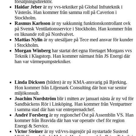
försäljningsdirektör.
Haidar Jeber
är ny vvs-tekniker på Global Infrateknik i
Västerås. Han kommer från samma roll på Caverion i
Stockholm.
Rasmus Karlsson
är ny sakkunnig funktionskontrollant ovk
på Svensk Ventilationsservice i Stockholm. Han kommer från
en liknande roll på Nordvalvet.
Mattias Nylin
är ny utesäljare på Tece med ansvar för kunder
i Stockholm.
Morgan Winberg
har startat det egna företaget Morgans vvs
Teknik i Klagstorp. Han kommer närmast från JS Energi där
han var värmepumpstekniker.
Linda Dickson
(bilden) är ny KMA-ansvarig på Bjerking.
Hon kommer från Liljemark Consulting där hon var senior
miljökonsult.
Joachim Nordström
blir i mitten av januari nästa år ny vd för
Sandbäckens Rör i Linköping. Han kommer från Ventpartner
i samma stad där han var entreprenadchef.
André Forsberg
är ny regionchef Öst på Assemblin VS. Han
kommer från Bravida där han var operativ chef för region
Energi & Service.
Victor Steiner
är ny vd/vvs-ingenjör på nystartade Sustend