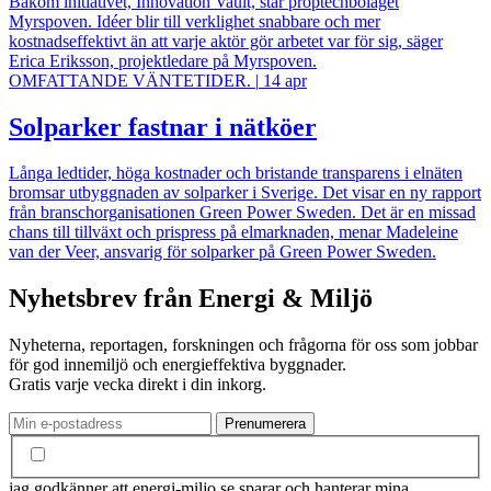
Bakom initiativet, Innovation Vault, står proptechbolaget
Myrspoven. Idéer blir till verklighet snabbare och mer
kostnadseffektivt än att varje aktör gör arbetet var för sig, säger
Erica Eriksson, projektledare på Myrspoven.
OMFATTANDE VÄNTETIDER.
|
14 apr
Solparker fastnar i nätköer
Långa ledtider, höga kostnader och bristande transparens i elnäten
bromsar utbyggnaden av solparker i Sverige. Det visar en ny rapport
från branschorganisationen Green Power Sweden. Det är en missad
chans till tillväxt och prispress på elmarknaden, menar Madeleine
van der Veer, ansvarig för solparker på Green Power Sweden.
Nyhetsbrev från Energi & Miljö
Nyheterna, reportagen, forskningen och frågorna för oss som jobbar
för god innemiljö och energieffektiva byggnader.
Gratis varje vecka direkt i din inkorg.
jag godkänner att energi-miljo.se sparar och hanterar mina