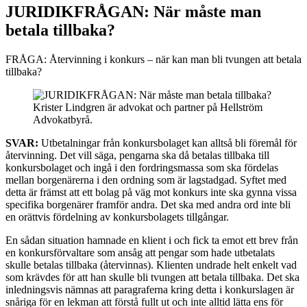
JURIDIKFRÅGAN: När måste man
betala tillbaka?
FRÅGA: Återvinning i konkurs – när kan man bli tvungen att betala
tillbaka?
Krister Lindgren är advokat och partner på Hellström
Advokatbyrå.
SVAR:
Utbetalningar från konkursbolaget kan alltså bli föremål för
återvinning. Det vill säga, pengarna ska då betalas tillbaka till
konkursbolaget och ingå i den fordringsmassa som ska fördelas
mellan borgenärerna i den ordning som är lagstadgad. Syftet med
detta är främst att ett bolag på väg mot konkurs inte ska gynna vissa
specifika borgenärer framför andra. Det ska med andra ord inte bli
en orättvis fördelning av konkursbolagets tillgångar.
En sådan situation hamnade en klient i och fick ta emot ett brev från
en konkursförvaltare som ansåg att pengar som hade utbetalats
skulle betalas tillbaka (återvinnas). Klienten undrade helt enkelt vad
som krävdes för att han skulle bli tvungen att betala tillbaka. Det ska
inledningsvis nämnas att paragraferna kring detta i konkurslagen är
snåriga för en lekman att förstå fullt ut och inte alltid lätta ens för