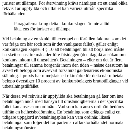
jurister att tillämpa. För återvinning krävs nämligen att ett antal olika
rekvisit är uppfyllda och utfallet kan variera utifrån specifika
förhållanden.
Paragraferna kring detta i konkurslagen är inte alltid
lätta ens för jurister att tillämpa.
Vid betalning av en skuld, till exempel en förfallen faktura, som det
var fråga om här (och som är det vanligaste fallet), gäller enligt
konkurslagen kapitel 4 § 10 att betalningen till att börja med måste
ha skett senast tre månader före fristdagen (den dag då ansökan om
konkurs inkom till tingsrätten). Betalningen – eller om det är flera
betalningar till samma borgenär inom den tiden – måste dessutom ha
avsett ett belopp som avsevärt försämrat gäldenärens ekonomiska
ställning. I praxis har utmejslats ett riktmärke för detta när utbetalat
belopp överstiger 10 procent av konkursbolagets bruttotillgångar vid
utbetalningstillfället.
När dessa två rekvisit är uppfyllda ska betalningen gå åter om inte
betalningen ändå med hänsyn till omständigheterna i det specifika
fallet kan anses som ordinära. Vad som kan anses ordinärt bedöms
utifrån en helhetsbedömning. En betalning som erläggs enligt en
tidigare uppgjord avbetalningsplan kan vara ordinär, likaså
betalningar som följer det för parterna i affärsförhållandet normala
betalningsmönster.