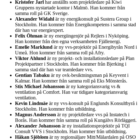
Kristofer Jarl
har anställts som projektledare på Kiwi
Gruppens nystartade kontor i Malmö. Han kommer från
samma roll på GK Sverige.
Alexander Widahl
är ny energikonsult på Sustera Group i
Stockholm. Han kommer från Energikompetens i samma stad
där han var energiexpert.
Felix Öhman
är ny energiingenjör på Rejlers i Nyköping.
Han kommer från den egna verksamheten Fjällenergi.
Emelie Marklund
är ny vvs-projektör på Energibyrån Nord i
Umeå. Hon kommer från samma roll på Afry.
Viktor Ahlund
är ny projekt- och installationsledare på Plan
Projektpartner i Stockholm. Han kommer från Bjerking i
samma stad där han var teamledare vvs.
Gentian Tabaku
är ny ovk-besiktningsman på Keyvent i
Kalmar. Han kommer från samma roll på Eks Mönsterås.
Stix Michael Johansson
är ny kategoriansvarig vs &
ventilation på Comfort. Han var tidigare kategoriansvarig
ventilation.
Kevin Lindmäe
är ny vvs-konsult på Englunds Konsultbyrå i
Stockholm. Han kommer från utbildning.
Magnus Andersson
är ny projektledare vvs på Instatech i
Borås. Han kommer från samma roll på Kungälvs Rörläggeri.
Alexander Johansson
är ny installationsprojektör på TQI
Consult VVS i Stockholm. Han kommer från utbildning.
Håkan Sjöblom
är ny regionsäljare Mitt/Mälardalen på OSO