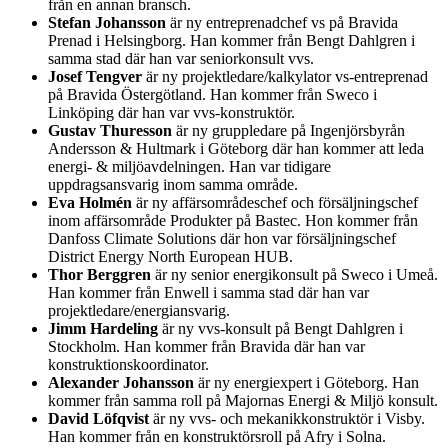
från en annan bransch.
Stefan Johansson
är ny entreprenadchef vs på Bravida
Prenad i Helsingborg. Han kommer från Bengt Dahlgren i
samma stad där han var seniorkonsult vvs.
Josef Tengver
är ny projektledare/kalkylator vs-entreprenad
på Bravida Östergötland. Han kommer från Sweco i
Linköping där han var vvs-konstruktör.
Gustav Thuresson
är ny gruppledare på Ingenjörsbyrån
Andersson & Hultmark i Göteborg där han kommer att leda
energi- & miljöavdelningen. Han var tidigare
uppdragsansvarig inom samma område.
Eva Holmén
är ny affärsområdeschef och försäljningschef
inom affärsområde Produkter på Bastec. Hon kommer från
Danfoss Climate Solutions där hon var försäljningschef
District Energy North European HUB.
Thor Berggren
är ny senior energikonsult på Sweco i Umeå.
Han kommer från Enwell i samma stad där han var
projektledare/energiansvarig.
Jimm Hardeling
är ny vvs-konsult på Bengt Dahlgren i
Stockholm. Han kommer från Bravida där han var
konstruktionskoordinator.
Alexander Johansson
är ny energiexpert i Göteborg. Han
kommer från samma roll på Majornas Energi & Miljö konsult.
David Löfqvist
är ny vvs- och mekanikkonstruktör i Visby.
Han kommer från en konstruktörsroll på Afry i Solna.