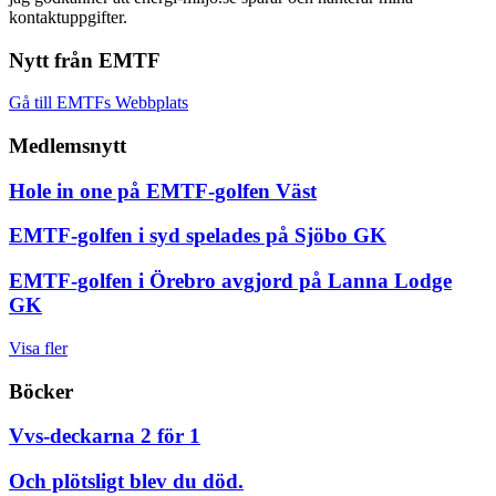
kontaktuppgifter.
Nytt från EMTF
Gå till EMTFs Webbplats
Medlemsnytt
Hole in one på EMTF-golfen Väst
EMTF-golfen i syd spelades på Sjöbo GK
EMTF-golfen i Örebro avgjord på Lanna Lodge
GK
Visa fler
Böcker
Vvs-deckarna 2 för 1
Och plötsligt blev du död.