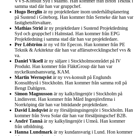
VVS-Konsult Syd i Malmö. Han kommer från Brion Teknik i
samma stad där han var gruppchef.
Hugo Berglin
är ny projektledare inom underhållsplanering
på Sustend i Göteborg. Han kommer från Serneke där han var
fastighetsförvaltare.
Mathias Strid
är ny projektledare i Sustend Projektledning
Syd och gruppchef i Halmstad. Han kommer från EPG
Projektledning i samma stad där han var projektledare.
Per Löfström
är ny vd för Epecon. Han kommer från PE
Teknik & Arkitektur där han var affärsutvecklingschef vvs &
va.
Daniel Viksell
är ny säljare i Stockholmsområdet på IV
Produkt. Han kommer från FläktGroup där han var
nyckelkundsansvarig, KAM.
Martin Wernqvist
är ny vvs-konsult på Englunds
Konsultbyrå i Stockholm. Han kommer från samma roll på
Bengt Dahlgren.
Simon Magnusson
är ny kalkylingenjör i Stockholm på
Lindinvent. Han kommer från Mård Ingenjörsfirma i
Norrköping där han var biträdande projektledare.
David Lindqvist
är ny försäljningsingenjör i Stockholm. Han
kommer från Svea Solar där han var försäljningschef B2B.
André Tannå
är ny kalkylingenjör i Umeå. Han kommer
från utbildning.
Hanna Lundmark
är ny kundansvarig i Lund. Hon kommer