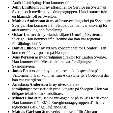
Audit i Linköping. Hon kommer från utbildning.
John Lindblom
blir ny affärschef för Service på Systemair
Sverige och medlem av ledningsgruppen. Han kommer från
en liknande roll på Swegon.
Mathias Andersson
är ny affärsutvecklingschef på Systemair
Sverige. Han kommer från Stappert där han var ansvarig för
affärsutveckling och försäljning.
Oskar Lenner
är ny teknisk säljare i Umeå på Systemair
Sverige. Han kommer från Belimo där han var regional
försäljningschef Norr.
Daniel Ellison
är ny vd och koncernchef för Comfort. Han
kommer från vd-posten på Hasopor.
Jens Persson
är ny försäljningsdirektör för Laufen Sverige.
Han kommer från Vieser där han var försäljningschef i
Skandinavien.
Jonas Pettersson
är ny energi- och teknikspecialist på
Victoriahem. Han kommer från Aktea Energy i Göteborg där
han var energikonsult.
Anastasia Andersson
är ny utvecklare av
försäljningsprocesser och produktägare på Swegon. Hon var
tidigare teknisk marknadsförare.
Mikael Lind
är ny senior vvs-ingenjör på WSP i Karlskrona.
Han kommer från EMG Energimontagegruppen där han var
regionchef Blekinge/Småland/Öst.
Mattias Carlsson
är ny verksamhetschef för Airteam