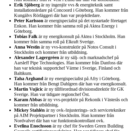
Erik Sjöberg
är ny ingenjör vvs & energiteknik samt
installationsledare på Concoord i Göteborg. Han kommer från
Kungälvs Rörläggeri där han var projektledare.
Peter Karlsson
är energispecialist på det nystartade företaget
Enkon. Han kommer från samma roll på Aktea Energy i
Göteborg.
Tobias Falk
är ny energikonsult på Aktea i Stockholm. Han
kommer från samma roll på Elkraft Sverige.
Anna Westin
är ny vvs-konstruktör på Notos Consult i
Stockholm och kommer från utbildning.
Alexander Lagergréen
är ny sälj- och marknadschef på
Aarsleff Pipe Technologies. Han kommer från Danfoss där
han var teknisk supportchef Värme i Sverige, Finland och
Baltikum.
Taha Arghand
är ny energispecialist på Afry i Göteborg.
Han kommer från Bengt Dahlgren där han var energikonsult.
Martin Vujicic
är ny tillförordnad divisionsdirektör för GK
Sverige. Han var tidigare regionchef Öst.
Karam Abbas
är ny vvs-projektör på Rekonik i Västerås och
kommer från utbildning.
Mickey Stahlén
är ny ovk-/injusterings- och servicetekniker
på AIM Projektpartner i Stockholm. Han kommer från
Nordvalvet där han var funktionskontrollant ovk.
Evelina Enochsson
är ny chef för Sweden Green Building