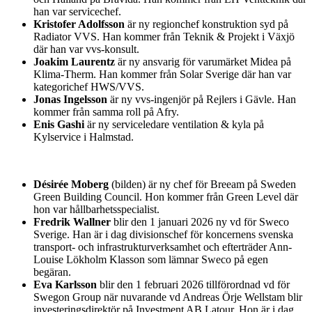
han var servicechef.
Kristofer Adolfsson
är ny regionchef konstruktion syd på
Radiator VVS. Han kommer från Teknik & Projekt i Växjö
där han var vvs-konsult.
Joakim Laurentz
är ny ansvarig för varumärket Midea på
Klima-Therm. Han kommer från Solar Sverige där han var
kategorichef HWS/VVS.
Jonas Ingelsson
är ny vvs-ingenjör på Rejlers i Gävle. Han
kommer från samma roll på Afry.
Enis Gashi
är ny serviceledare ventilation & kyla på
Kylservice i Halmstad.
Désirée Moberg
(bilden) är ny chef för Breeam på Sweden
Green Building Council. Hon kommer från Green Level där
hon var hållbarhetsspecialist.
Fredrik Wallner
blir den 1 januari 2026 ny vd för Sweco
Sverige. Han är i dag divisionschef för koncernens svenska
transport- och infrastrukturverksamhet och efterträder Ann-
Louise Lökholm Klasson som lämnar Sweco på egen
begäran.
Eva Karlsson
blir den 1 februari 2026 tillförordnad vd för
Swegon Group när nuvarande vd Andreas Örje Wellstam blir
investeringsdirektör på Investment AB Latour. Hon är i dag