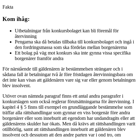
Fakta
Kom ihåg:
Utbetalningar från konkursbolaget kan bli föremål för
återvinning
Pengarna ska då betalas tillbaka till konkursbolaget och ingå i
den fordringsmassa som ska fördelas mellan borgenärerna
Ett bolag på väg mot konkurs ska inte gynna vissa specifika
borgenärer framför andra
För närstående till gäldenären är bestämmelsen strängare och i
sådana fall är betalningar två år före fristdagen återvinningsbara om
det inte kan visas att gäldenären vare sig var eller genom betalningen
blev insolvent.
Utöver ovan nämnda paragraf finns ett antal andra paragrafer i
konkurslagen som också reglerar förutsättningarna för återvinning. I
kapitel 4 § 5 finns till exempel en grundläggande bestämmelse som
träffar alla rättshandlingar som gynnar en viss borgenär före andra
borgenärer eller som inneburit att egendom har undandragits eller att
gäldenärens skulder har ökats. Men då krävs att rättshandlingen varit
otillbörlig, samt att rättshandlingen inneburit att gäldenären blev
insolvent och dessutom att den andre parten var i ond tro, om