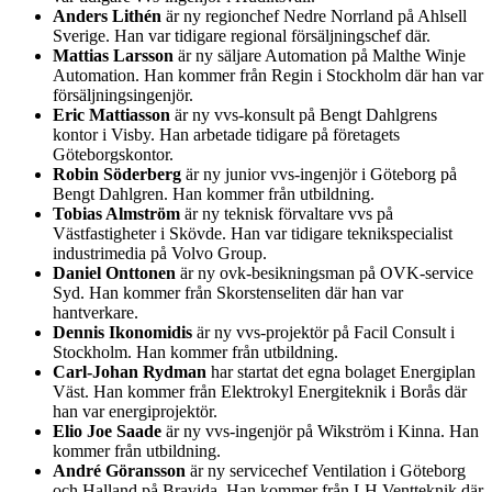
Anders Lithén
är ny regionchef Nedre Norrland på Ahlsell
Sverige. Han var tidigare regional försäljningschef där.
Mattias Larsson
är ny säljare Automation på Malthe Winje
Automation. Han kommer från Regin i Stockholm där han var
försäljningsingenjör.
Eric Mattiasson
är ny vvs-konsult på Bengt Dahlgrens
kontor i Visby. Han arbetade tidigare på företagets
Göteborgskontor.
Robin Söderberg
är ny junior vvs-ingenjör i Göteborg på
Bengt Dahlgren. Han kommer från utbildning.
Tobias Almström
är ny teknisk förvaltare vvs på
Västfastigheter i Skövde. Han var tidigare teknikspecialist
industrimedia på Volvo Group.
Daniel Onttonen
är ny ovk-besikningsman på OVK-service
Syd. Han kommer från Skorstenseliten där han var
hantverkare.
Dennis Ikonomidis
är ny vvs-projektör på Facil Consult i
Stockholm. Han kommer från utbildning.
Carl-Johan Rydman
har startat det egna bolaget Energiplan
Väst. Han kommer från Elektrokyl Energiteknik i Borås där
han var energiprojektör.
Elio Joe Saade
är ny vvs-ingenjör på Wikström i Kinna. Han
kommer från utbildning.
André Göransson
är ny servicechef Ventilation i Göteborg
och Halland på Bravida. Han kommer från LH Ventteknik där