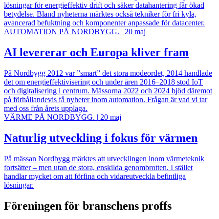
lösningar för energieffektiv drift och säker datahantering får ökad
betydelse. Bland nyheterna märktes också tekniker för fri kyla,
avancerad befuktning och komponenter anpassade för datacenter.
AUTOMATION PÅ NORDBYGG.
|
20 maj
AI levererar och Europa kliver fram
På Nordbygg 2012 var ”smart” det stora modeordet, 2014 handlade
det om energieffektivisering och under åren 2016–2018 stod IoT
och digitalisering i centrum. Mässorna 2022 och 2024 bjöd däremot
på förhållandevis få nyheter inom automation. Frågan är vad vi tar
med oss från årets upplaga.
VÄRME PÅ NORDBYGG.
|
20 maj
Naturlig utveckling i fokus för värmen
På mässan Nordbygg märktes att utvecklingen inom värmeteknik
fortsätter – men utan de stora, enskilda genombrotten. I stället
handlar mycket om att förfina och vidareutveckla befintliga
lösningar.
Föreningen för branschens proffs