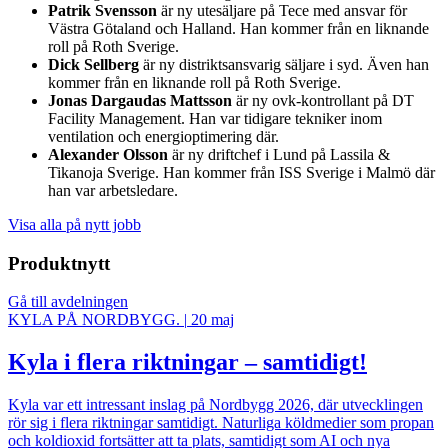
Patrik Svensson
är ny utesäljare på Tece med ansvar för
Västra Götaland och Halland. Han kommer från en liknande
roll på Roth Sverige.
Dick Sellberg
är ny distriktsansvarig säljare i syd. Även han
kommer från en liknande roll på Roth Sverige.
Jonas Dargaudas Mattsson
är ny ovk-kontrollant på DT
Facility Management. Han var tidigare tekniker inom
ventilation och energioptimering där.
Alexander Olsson
är ny driftchef i Lund på Lassila &
Tikanoja Sverige. Han kommer från ISS Sverige i Malmö där
han var arbetsledare.
Visa alla på nytt jobb
Produktnytt
Gå till avdelningen
KYLA PÅ NORDBYGG.
|
20 maj
Kyla i flera riktningar – samtidigt!
Kyla var ett intressant inslag på Nordbygg 2026, där utvecklingen
rör sig i flera riktningar samtidigt. Naturliga köldmedier som propan
och koldioxid fortsätter att ta plats, samtidigt som AI och nya