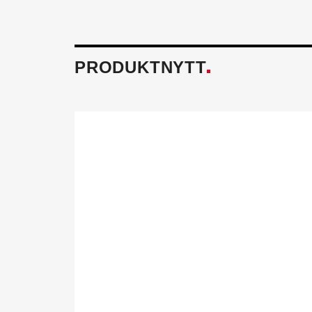
PRODUKTNYTT
Föreningen fö
Tillsammans skapar vi ett h
och miljö mår bra. Aktivitet