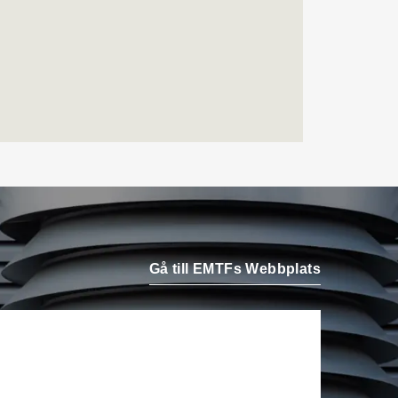
Airteam Thorszelius i
Uppsala där han tidigare
var projektchef. Han
efterträder grundaren Mats
Thorszelius, som stannar
kvar inom
Airteamkoncernen i en
rådgivande roll.
Tobias Sandmark
är ny
affärsutvecklare/vvs-
konstruktör på Rejlers i
Ljusdal. Han kommer från
Gå till EMTFs Webbplats
en liknande roll på Afry.
Stefan Nilsson
har startat
det egna bolaget Celikon i
Malmö där han arbetar som
oberoende teknikkonsult
inom fastighetsautomation