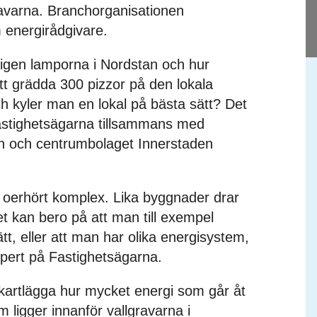
ravarna. Branchorganisationen
 energirådgivare.
ligen lamporna i Nordstan och hur
att grädda 300 pizzor på den lokala
ch kyler man en lokal på bästa sätt? Det
astighetsägarna tillsammans med
n och centrumbolaget Innerstaden
är oerhört komplex. Lika byggnader drar
Det kan bero på att man till exempel
tt, eller att man har olika energisystem,
pert på Fastighetsägarna.
t kartlägga hur mycket energi som går åt
m ligger innanför vallgravarna i