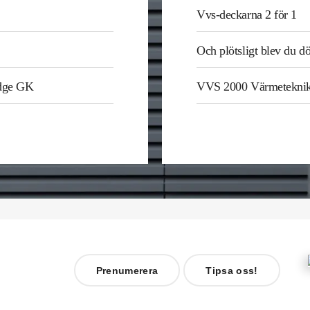
Vvs-deckarna 2 för 1
Och plötsligt blev du d
odge GK
VVS 2000 Värmetekni
Prenumerera
Tipsa oss!