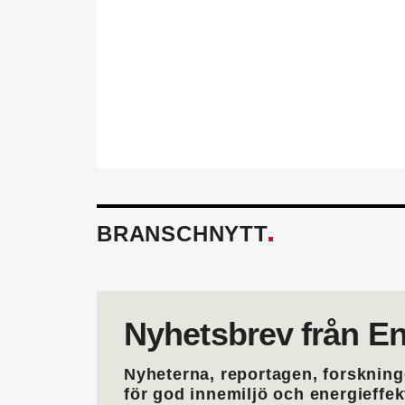
behöver för att utvecklas i 
också.
Läs mer om fördelarna av 
BRANSCHNYTT
Nyhetsbrev från En
Nyheterna, reportagen, forskning
för god innemiljö och energieffe