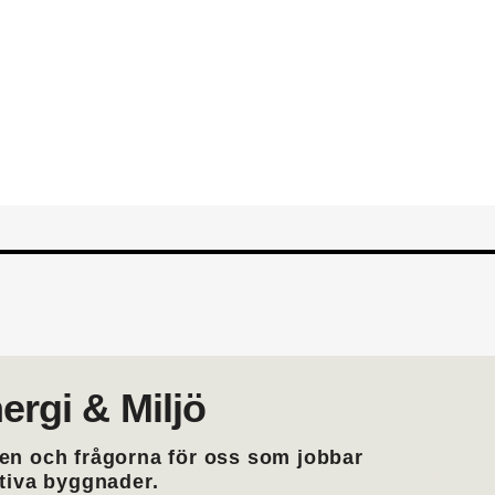
din yrkesroll. Gå med i EMTF du
medlemskap i EMTF
ergi & Miljö
en och frågorna för oss som jobbar
ktiva byggnader.