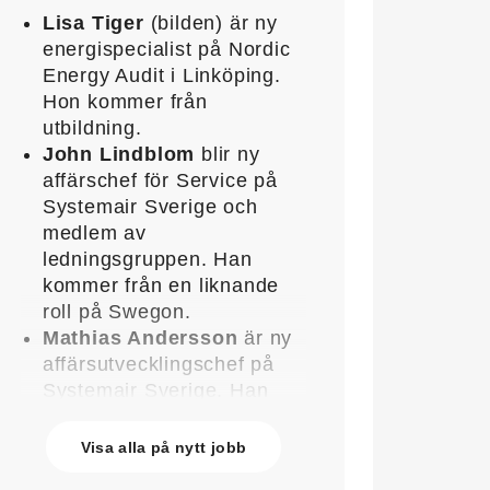
Lisa Tiger
(bilden) är ny
energispecialist på Nordic
Energy Audit i Linköping.
Hon kommer från
utbildning.
John Lindblom
blir ny
affärschef för Service på
Systemair Sverige och
medlem av
ledningsgruppen. Han
kommer från en liknande
roll på Swegon.
Mathias Andersson
är ny
affärsutvecklingschef på
Systemair Sverige. Han
kommer från Stappert där
han var ansvarig för
Visa alla på nytt jobb
affärsutveckling och