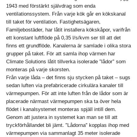
1943 med förstärkt självdrag som enda
ventilationssystem. Från varje kök går en kökskanal
till taket för ventilation. Fastighetsägaren,
Familjebostäder, har låtit installera kökskåpor, varifrån
ett konstant luftflöde på 0,35 l/s/kvm ser till att det
finns ett grundflöde. Kanalerna är samlade i olika stora
grupper på taket. För att samla ihop värmen har
Climate Solutions låtit tillverka isolerade ”lådor” som
monteras på varje skorsten.
Från varje låda – det finns sju stycken på taket – sugs
sedan luften via prefabricerade cirkulära kanaler till
värmepumpen. För att inte luften från de lådor som är
placerade närmast värmepumpen ska ta över hela
flödet i kanalsystemet monteras spjäll intill dem.
Genom att justera in systemet kan man se till att
tryckförhållandet bli jämt. ”Lådorna” kopplas ihop med
värmepumpen via sammanlagt 35 meter isolerade