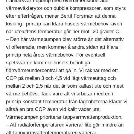
frånluftsvärmepump med överdimensionerade
värmeväxlarytor och dubbla kompressorer, som styrs
efter efterfrågan, menar Bertil Forsman att denna
lösning i princip kan klara husets värmebehov, även
när uteluftens temperatur går ner mot -20 grader C.
– Den här värmepumpen blev större än det alternativ
vi offererade, men kommer å andra sidan att klara i
princip hela årets värmebehov. För eventuell
spetsvärme kommer husets befintliga
fjärrvärmeundercentral att gå in. Vi räknar med ett
COP på mellan 3 och 4,5 vid lågt värmeuttag och
mellan 2 och 2,5 när det är som kallast ute och mest
värme behövs. Tack vare att vi arbetar med en i
princip konstant temperatur från lägenheterna klarar vi
alltså en bra COP även vid kallt väder ute.
Värmepumpen prioriterar tappvarmvattenproduktion.
– Att radiatortemperaturen varierar lite gör mindre än
att tappvarmvattentemperaturen varierar.