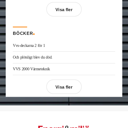
Jonas Ingelsson
är ny vvs-ingenjör på Rejlers i
Visa fler
Gävle. Han kommer från samma roll på Afry.
Enis Gashi
är ny serviceledare ventilation & kyla
på Kylservice i Halmstad.
BÖCKER
Vvs-deckarna 2 för 1
Och plötsligt blev du död.
VVS 2000 Värmeteknik
Visa fler