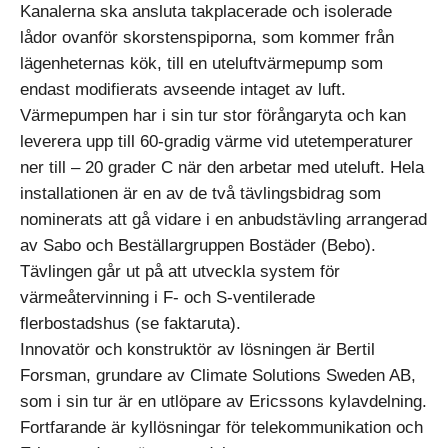
Kanalerna ska ansluta takplacerade och isolerade
lådor ovanför skorstenspiporna, som kommer från
lägenheternas kök, till en uteluftvärmepump som
endast modifierats avseende intaget av luft.
Värmepumpen har i sin tur stor förångaryta och kan
leverera upp till 60-gradig värme vid utetemperaturer
ner till – 20 grader C när den arbetar med uteluft. Hela
installationen är en av de två tävlingsbidrag som
nominerats att gå vidare i en anbudstävling arrangerad
av Sabo och Beställargruppen Bostäder (Bebo).
Tävlingen går ut på att utveckla system för
värmeåtervinning i F- och S-ventilerade
flerbostadshus (se faktaruta).
Innovatör och konstruktör av lösningen är Bertil
Forsman, grundare av Climate Solutions Sweden AB,
som i sin tur är en utlöpare av Ericssons kylavdelning.
Fortfarande är kyllösningar för telekommunikation och