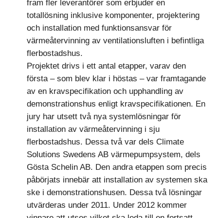
fram fler leverantörer som erbjuder en
totallösning inklusive komponenter, projektering
och installation med funktionsansvar för
värmeåtervinning av ventilationsluften i befintliga
flerbostadshus.
Projektet drivs i ett antal etapper, varav den
första – som blev klar i höstas – var framtagande
av en kravspecifikation och upphandling av
demonstrationshus enligt kravspecifikationen. En
jury har utsett två nya systemlösningar för
installation av värmeåtervinning i sju
flerbostadshus. Dessa två var dels Climate
Solutions Swedens AB värmepumpsystem, dels
Gösta Schelin AB. Den andra etappen som precis
påbörjats innebär att installation av systemen ska
ske i demonstrationshusen. Dessa två lösningar
utvärderas under 2011. Under 2012 kommer
vinnare att utses vilket ska leda till en fortsatt