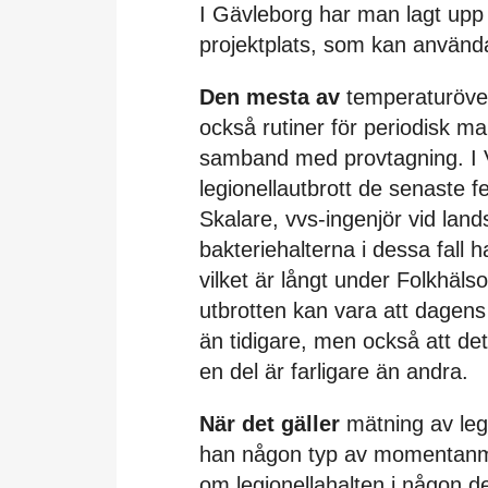
I Gävleborg har man lagt upp 
projektplats, som kan använda
Den mesta av
temperaturöver
också rutiner för periodisk m
samband med provtagning. I 
legionellautbrott de senaste 
Skalare, vvs-ingenjör vid lan
bakteriehalterna i dessa fall 
vilket är långt under Folkhäls
utbrotten kan vara att dagens
än tidigare, men också att det
en del är farligare än andra.
När det gäller
mätning av legi
han någon typ av momentanmä
om legionellahalten i någon d