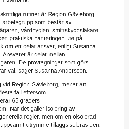
än i Värnamo.
kriftliga rutiner är Region Gävleborg.
n arbetsgrupp som består av
sägaren, vårdhygien, smittskyddsläkare
den praktiska hanteringen ute på
ck om ett delat ansvar, enligt Susanna
 Ansvaret är delat mellan
ägaren. De provtagningar som görs
gerar väl, säger Susanna Andersson.
g
vid Region Gävleborg, menar att
lesta fall eftersom
terar 65 graders
m. När det gäller isolering av
 generella regler, men om en oisolerad
t uppvärmt utrymme tilläggsisoleras den.