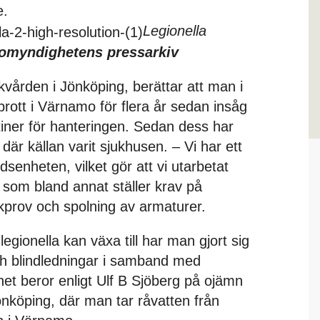
e.
Legionella
somyndighetens pressarkiv
ukvården i Jönköping, berättar att man i
rott i Värnamo för flera år sedan insåg
utiner för hanteringen. Sedan dess har
 där källan varit sjukhusen. – Vi har ett
enheten, vilket gör att vi utarbetat
som bland annat ställer krav på
ckprov och spolning av armaturer.
legionella kan växa till har man gjort sig
h blindledningar i samband med
et beror enligt Ulf B Sjöberg på ojämn
önköping, där man tar råvatten från