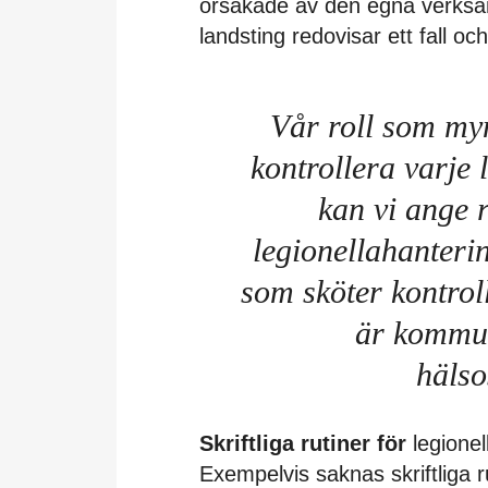
orsakade av den egna verksamh
landsting redovisar ett fall oc
Vår roll som myn
kontrollera varje 
kan vi ange 
legionellahanteri
som sköter kontroll
är kommun
hälso
Skriftliga rutiner för
legionel
Exempelvis saknas skriftliga ru