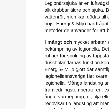
Legionärssjuka är en luftvägs
allt drabbar äldre och sjuka. 
vattenrör, men kan dödas til
höjs. Energi & Miljö har fråga
metoder de använder för att 
I mångt och
mycket arbetar 
bekämpning av legionella. Det
rutiner för spolning av tappst
duschblandarnas funktion kont
Energi & Miljö gjort där samtli
legionellaansvariga fått sva
legionella. Många landsting an
framledningstemperaturen, ex
ånga, värmepump, el, olja ell
redovisar tio landsting att man