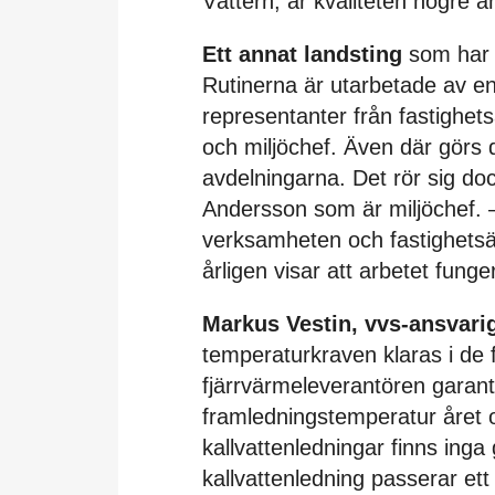
Vättern, är kvaliteten högre 
Ett annat landsting
som har s
Rutinerna är utarbetade av e
representanter från fastighet
och miljöchef. Även där görs 
avdelningarna. Det rör sig do
Andersson som är miljöchef. –
verksamheten och fastighets
årligen visar att arbetet fun
Markus Vestin, vvs-ansvari
temperaturkraven klaras i de f
fjärrvärmeleverantören garan
framledningstemperatur året o
kallvattenledningar finns inga
kallvattenledning passerar et