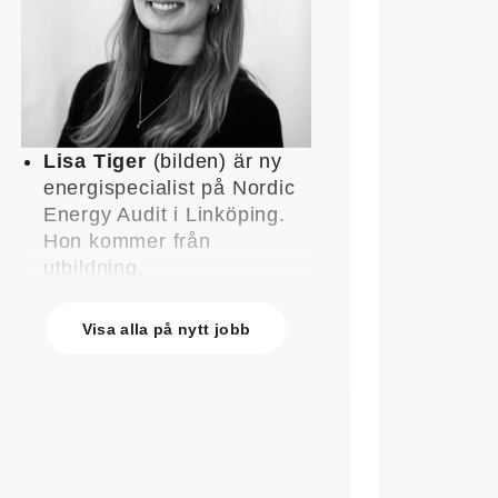
Lisa Tiger
(bilden) är ny
energispecialist på Nordic
Energy Audit i Linköping.
Hon kommer från
utbildning.
John Lindblom
blir ny
affärschef för Service på
Visa alla på nytt jobb
Systemair Sverige och
medlem av
ledningsgruppen. Han
kommer från en liknande
roll på Swegon.
Mathias Andersson
är ny