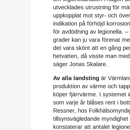
utvecklades utrustning för mä
uppkopplat mot styr- och öv
indikation på förhöjd korrosi
för avdödning av legionella. – 
grader kan ju vara förenat me
det vara skönt att en gång p
hetvatten, då visste man med s
säger Jonas Skalare.
Av alla landsting
är Värmlan
produktion av värme och tap
köper fjärrvärme. I systemet 
som varje år blåses rent i bott
Ressner, hos Folkhälsomyndi
tillsynsvägledande myndighet n
konstaterar att antalet legione