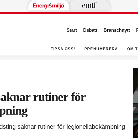
Start
Debatt
Branschnytt
TIPSA OSS!
PRENUMERERA
OM T
saknar rutiner för
mpning