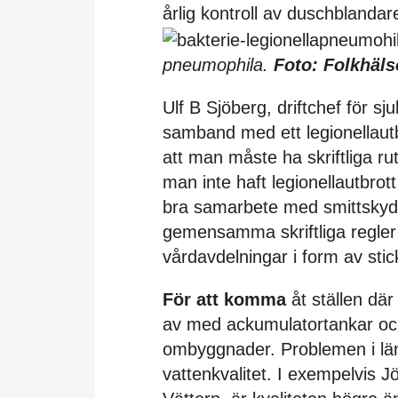
årlig kontroll av duschblandar
pneumophila.
Foto: Folkhäl
Ulf B Sjöberg, driftchef för sj
samband med ett legionellautb
att man måste ha skriftliga r
man inte haft legionellautbrott
bra samarbete med smittskydds
gemensamma skriftliga regler 
vårdavdelningar i form av sti
För att komma
åt ställen där 
av med ackumulatortankar oc
ombyggnader. Problemen i län
vattenkvalitet. I exempelvis J