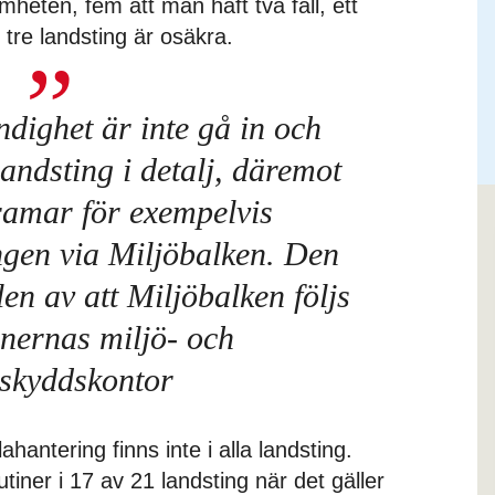
eten, fem att man haft två fall, ett
h tre landsting är osäkra.
dighet är inte gå in och
landsting i detalj, däremot
ramar för exempelvis
ngen via Miljöbalken. Den
en av att Miljöbalken följs
ernas miljö- och
skyddskontor
lahantering finns inte i alla landsting.
tiner i 17 av 21 landsting när det gäller