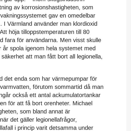
tning av korrosionshastigheten, som
ervakningssystemet gav en omedelbar
on. I Värmland använder man klordioxid
Att höja tilloppstemperaturen till 80
d fara för användarna. Men visst skulle
er år spola igenom hela systemet med
äkerhet att man fått bort all legionella,
d det enda som har värmepumpar för
pvarmvatten, förutom sommartid då man
ingår också ett antal ackumulatortankar
en för att få bort orenheter. Michael
gheten, som bland annat är
är det gäller legionellafrågor,
llafall i princip varit detsamma under