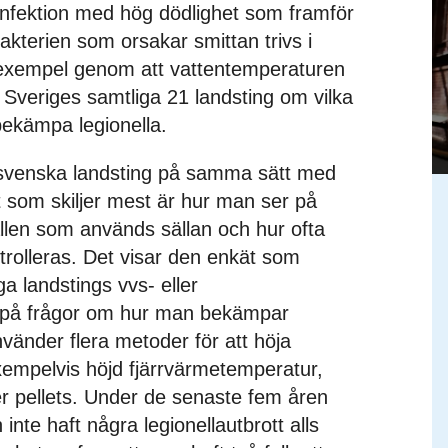
infektion med hög dödlighet som framför
Bakterien som orsakar smittan trivs i
l exempel genom att vattentemperaturen
t Sveriges samtliga 21 landsting om vilka
bekämpa legionella.
svenska landsting på samma sätt med
 som skiljer mest är hur man ser på
ällen som används sällan och hur ofta
rolleras. Det visar den enkät som
ga landstings vvs- eller
ra på frågor om hur man bekämpar
vänder flera metoder för att höja
empelvis höjd fjärrvärmetemperatur,
er pellets. Under de senaste fem åren
 inte haft några legionellautbrott alls