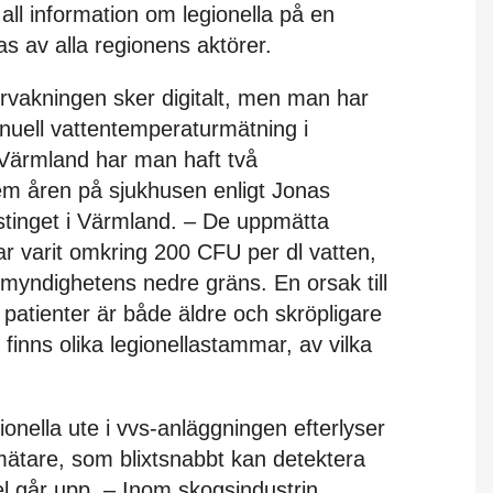
all information om legionella på en
s av alla regionens aktörer.
vakningen sker digitalt, men man har
anuell vattentemperaturmätning i
Värmland har man haft två
fem åren på sjukhusen enligt Jonas
dstinget i Värmland. – De uppmätta
har varit omkring 200 CFU per dl vatten,
omyndighetens nedre gräns. En orsak till
 patienter är både äldre och skröpligare
 finns olika legionellastammar, av vilka
onella ute i vvs-anläggningen efterlyser
tare, som blixtsnabbt kan detektera
el går upp. – Inom skogsindustrin