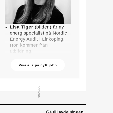
Lisa Tiger
(bilden) är ny
energispecialist på Nordic
Energy Audit i Linköping.
Hon kommer från
utbildning.
John Lindblom
blir ny
affärschef för Service på
Visa alla på nytt jobb
Systemair Sverige och
medlem av
ledningsgruppen. Han
kommer från en liknande
roll på Swegon.
Mathias Andersson
är ny
affärsutvecklingschef på
Systemair Sverige. Han
Gå till avdelningen