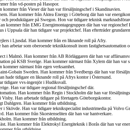
mer från vd-posten på Hasopor.
an kommer från Vieser där han var försäljningschef i Skandinavien.
iahem. Han kommer från Aktea Energy i Göteborg där han var energikon
er och produktägare på Swegon. Hon var tidigare teknisk marknadsförar
 Han kommer från EMG Energimontagegruppen där han var regionchef 
s i Uppsala där han tidigare var projektchef. Han efterträder grundar
jlers i Ljusdal. Han kommer från en liknande roll på Afry.
är han arbetar som oberoende teknikkonsult inom fastighetsautomation 
ject i Malmö. Han kommer från AB Rörläggaren där han var affärsansva
mation på KSB Sverige. Han kommer närmast från Xylem där han var sä
an kommer närmast från egen verksamhet.
s Saint-Gobain Sweden. Han kommer från Svedbergs där han var försäljn
 hade tidigare en liknande roll på Afrys kontor i Östersund.
r tidigare vvs-ingenjör i Hudiksvall.
ige. Han var tidigare regional försäljningschef där.
tomation. Han kommer från Regin i Stockholm där han var försäljnings
 Visby. Han arbetade tidigare på företagets Göteborgskontor.
ngt Dahlgren. Han kommer från utbildning.
er i Skövde. Han var tidigare teknikspecialist industrimedia på Volvo G
. Han kommer från Skorstenseliten där han var hantverkare.
ockholm. Han kommer från utbildning.
Väst. Han kommer från Elektrokyl Energiteknik i Borås där han var ener
ommer från utbildning.