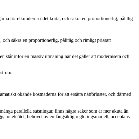
rna för elkunderna i det korta, och säkra en proportionerlig, pålitlig
och säkra en proportionerlig, pålitlig och rimligt prissatt
en står inför en massiv utmaning när det gäller att modernisera och
gström:
dramatiskt ökande kostnaderna för att ersätta nätförluster, och därmed
r många parallella satsningar, finns några saker som är mer akuta än
ygga ut elnätet, behovet av en långsiktig regleringsmodell, acceptans