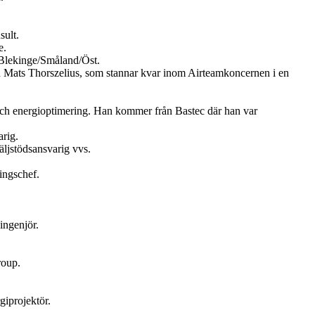
sult.
e.
Blekinge/Småland/Öst.
en Mats Thorszelius, som stannar kvar inom Airteamkoncernen i en
och energioptimering. Han kommer från Bastec där han var
rig.
ljstödsansvarig vvs.
ingschef.
ingenjör.
roup.
giprojektör.