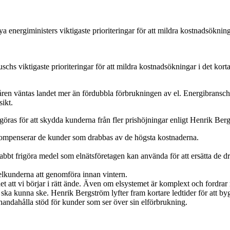
a energiministers viktigaste prioriteringar för att mildra kostnadsökninga
hs viktigaste prioriteringar för att mildra kostnadsökningar i det korta, 
 åren väntas landet mer än fördubbla förbrukningen av el. Energibransch
sikt.
göras för att skydda kunderna från fler prishöjningar enligt Henrik Ber
 kompenserar de kunder som drabbas av de högsta kostnaderna.
e snabbt frigöra medel som elnätsföretagen kan använda för att ersätta de 
 elkunderna att genomföra innan vintern.
 det att vi börjar i rätt ände. Även om elsystemet är komplext och fordra
ng ska kunna ske. Henrik Bergström lyfter fram kortare ledtider för att b
llhandahålla stöd för kunder som ser över sin elförbrukning.