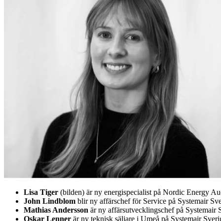
Lisa Tiger
(bilden) är ny energispecialist på Nordic Energy A
John Lindblom
blir ny affärschef för Service på Systemair 
Mathias Andersson
är ny affärsutvecklingschef på Systemair S
Oskar Lenner
är ny teknisk säljare i Umeå på Systemair Sver