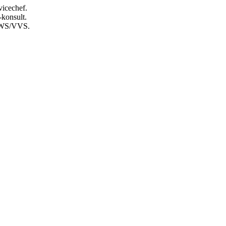
vicechef.
konsult.
 HWS/VVS.