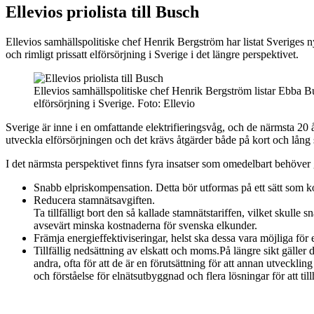
Ellevios priolista till Busch
Ellevios samhällspolitiske chef Henrik Bergström har listat Sveriges ny
och rimligt prissatt elförsörjning i Sverige i det längre perspektivet.
Ellevios samhällspolitiske chef Henrik Bergström listar Ebba Busc
elförsörjning i Sverige. Foto: Ellevio
Sverige är inne i en omfattande elektrifieringsvåg, och de närmsta 20
utveckla elförsörjningen och det krävs åtgärder både på kort och lång 
I det närmsta perspektivet finns fyra insatser som omedelbart behöver 
Snabb elpriskompensation. Detta bör utformas på ett sätt som
Reducera stamnätsavgiften.
Ta tillfälligt bort den så kallade stamnätstariffen, vilket skull
avsevärt minska kostnaderna för svenska elkunder.
Främja energieffektiviseringar, helst ska dessa vara möjliga för
Tillfällig nedsättning av elskatt och moms.På längre sikt gäller
andra, ofta för att de är en förutsättning för att annan utveckli
och förståelse för elnätsutbyggnad och flera lösningar för att ti