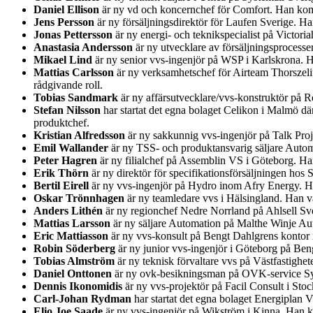
Daniel Ellison
är ny vd och koncernchef för Comfort. Han kom
Jens Persson
är ny försäljningsdirektör för Laufen Sverige. H
Jonas Pettersson
är ny energi- och teknikspecialist på Victor
Anastasia Andersson
är ny utvecklare av försäljningsprocess
Mikael Lind
är ny senior vvs-ingenjör på WSP i Karlskrona.
Mattias Carlsson
är ny verksamhetschef för Airteam Thorszeliu
rådgivande roll.
Tobias Sandmark
är ny affärsutvecklare/vvs-konstruktör på Re
Stefan Nilsson
har startat det egna bolaget Celikon i Malmö d
produktchef.
Kristian Alfredsson
är ny sakkunnig vvs-ingenjör på Talk Pro
Emil Wallander
är ny TSS- och produktansvarig säljare Auto
Peter Hagren
är ny filialchef på Assemblin VS i Göteborg. H
Erik Thörn
är ny direktör för specifikationsförsäljningen ho
Bertil Eirell
är ny vvs-ingenjör på Hydro inom Afry Energy. Han
Oskar Trönnhagen
är ny teamledare vvs i Hälsingland. Han va
Anders Lithén
är ny regionchef Nedre Norrland på Ahlsell Sver
Mattias Larsson
är ny säljare Automation på Malthe Winje Au
Eric Mattiasson
är ny vvs-konsult på Bengt Dahlgrens kontor i
Robin Söderberg
är ny junior vvs-ingenjör i Göteborg på Be
Tobias Almström
är ny teknisk förvaltare vvs på Västfastighet
Daniel Onttonen
är ny ovk-besikningsman på OVK-service Syd
Dennis Ikonomidis
är ny vvs-projektör på Facil Consult i St
Carl-Johan Rydman
har startat det egna bolaget Energiplan 
Elio Joe Saade
är ny vvs-ingenjör på Wikström i Kinna. Han k