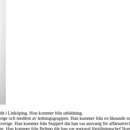
udit i Linköping. Hon kommer från utbildning.
Sverige och medlem av ledningsgruppen. Han kommer från en liknande r
verige. Han kommer från Stappert där han var ansvarig för affärsutveck
ige. Han kommer från Belimo där han var regional försäljningschef Norr