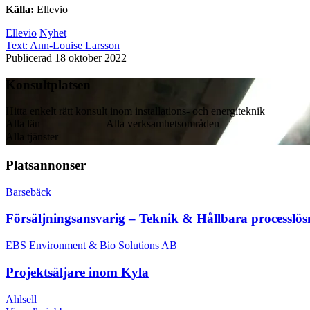
Källa:
Ellevio
Ellevio
Nyhet
Text:
Ann-Louise Larsson
Publicerad 18 oktober 2022
Konsultplatsen
Hitta enkelt rätt konsult inom installations- och energiteknik
Alla län
Alla verksamhetsområden
Alla tjänster
Platsannonser
Barsebäck
Försäljningsansvarig – Teknik & Hållbara processlös
EBS Environment & Bio Solutions AB
Projektsäljare inom Kyla
Ahlsell