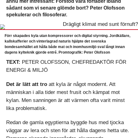
ännu mer intressant: Förstod våra förfäder ibland
sådant som vi senare glömde bort? Peter Olofsson
spekulerar och filosoferar.
Förr skapades kyla utan kompressorer och digital styrning. Jordkällare,
kallskafferier och vinterlagrad naturis hjälpte det svenska
bondesamhället att hålla både mat och inomhusmiljö sval långt innan
dagens kylteknik gjorde entré. Promtografik: Peter Olofsson
TEXT:
PETER OLOFSSON, CHEFREDAKTÖR FÖR
ENERGI & MILJÖ
Det är lätt att tro
att kyla är något modernt. Att
människan i alla tider mest frusit och kämpat mot
kylan. Men sanningen är att värmen ofta varit minst
lika problematisk.
Redan de gamla egyptierna byggde hus med tjocka
väggar av lera och sten för att hålla dagens hetta ute.