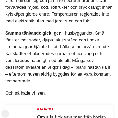
vind, höll den låg och jämn temperatur året om. Där
förvarades mjölk, kött, rotfrukter och dryck långt innan
kylskåpet gjorde entré. Temperaturen reglerades inte
med elektronik utan med jord, sten och fukt.
Samma tänkande gick igen
i husbyggandet. Små
fönster mot söder, djupa takutsprång och tjocka
timmerväggar hjälpte till att hålla sommarvärmen ute.
Kallskafferiet placerades gärna mot norrvägg och
ventilerades naturligt med uteluft. Många sov
dessutom svalare än vi gör i dag – ibland nästan kallt
– eftersom husen aldrig byggdes för att vara konstant
tempererade.
Och så hade vi isen.
KRÖNIKA.
Om alla fick vara med från början