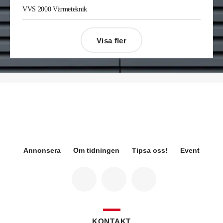
Enis Gashi
är ny serviceledare ventilation & kyla
VVS 2000 Värmeteknik
på Kylservice i Halmstad.
Visa fler
Désirée Moberg
(bilden) är ny chef för Breeam
på Sweden Green Building Council. Hon kommer
från Green Level där hon var
hållbarhetsspecialist.
Fredrik Wallner
blir den 1 januari 2026 ny vd för
Sweco Sverige. Han är i dag divisionschef för
koncernens svenska transport- och
infrastrukturverksamhet och efterträder Ann-
Louise Lökholm Klasson som lämnar Sweco på
egen begäran.
Annonsera
Om tidningen
Tipsa oss!
Event
Eva Karlsson
blir den 1 februari 2026
tillförordnad vd för Swegon Group när nuvarande
vd Andreas Örje Wellstam blir investeringsdirektör
på Investment AB Latour. Hon är i dag vice
president för Swegons affärsområde Air Handling.
Jörgen Lapuhs
är ny ansvarig för
affärsutveckling av produktområdena
KONTAKT