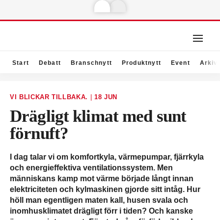
Start
Debatt
Branschnytt
Produktnytt
Event
Arkiv
VI BLICKAR TILLBAKA.
|
18 JUN
Drägligt klimat med sunt
förnuft?
I dag talar vi om komfortkyla, värmepumpar, fjärrkyla
och energieffektiva ventilationssystem. Men
människans kamp mot värme började långt innan
elektriciteten och kylmaskinen gjorde sitt intåg. Hur
höll man egentligen maten kall, husen svala och
inomhusklimatet drägligt förr i tiden? Och kanske