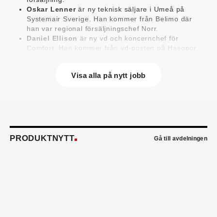
Oskar Lenner
är ny teknisk säljare i Umeå på
Systemair Sverige. Han kommer från Belimo där
han var regional försäljningschef Norr.
Daniel Ellison
är ny vd och koncernchef för
Comfort. Han kommer från vd-posten på Hasopor.
Jens Persson
är ny försäljningsdirektör för
Laufen Sverige. Han kommer från Vieser där han
Visa alla på nytt jobb
var försäljningschef i Skandinavien.
Jonas Pettersson
är ny energi- och
teknikspecialist på Victoriahem. Han kommer från
Aktea Energy i Göteborg där han var
energikonsult.
Anastasia Andersson
är ny utvecklare av
försäljningsprocesser och produktägare på
PRODUKTNYTT
Gå till avdelningen
Swegon. Hon var tidigare teknisk marknadsförare.
Mikael Lind
är ny senior vvs-ingenjör på WSP i
Karlskrona. Han kommer från EMG
Energimontagegruppen där han var regionchef
Blekinge/Småland/Öst.
Mattias Carlsson
är ny verksamhetschef för
Airteam Thorszelius i Uppsala där han tidigare var
projektchef. Han efterträder grundaren Mats