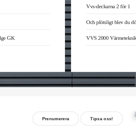
Vvs-deckarna 2 för 1
Och plötsligt blev du d
odge GK
VVS 2000 Värmetekni
Prenumerera
Tipsa oss!