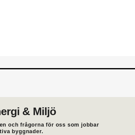
din yrkesroll. Gå med i EMTF du
medlemskap i EMTF
ergi & Miljö
en och frågorna för oss som jobbar
ktiva byggnader.