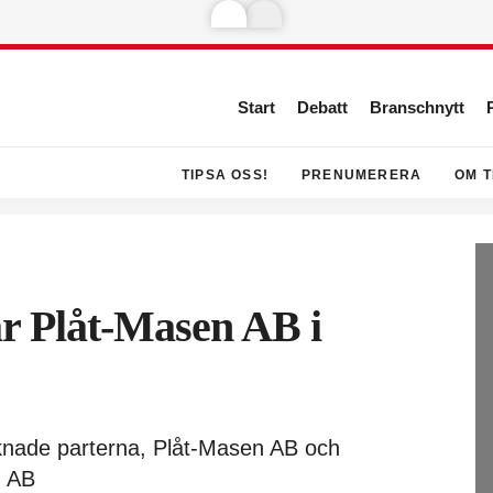
Start
Debatt
Branschnytt
TIPSA OSS!
PRENUMERERA
OM T
r Plåt-Masen AB i
cknade parterna, Plåt-Masen AB och
n AB