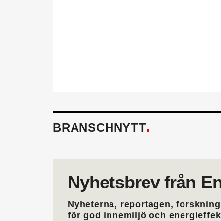
behöver för att utvecklas i 
också.
Läs mer om fördelarna av 
BRANSCHNYTT
Nyhetsbrev från En
Nyheterna, reportagen, forskning
för god innemiljö och energieffe