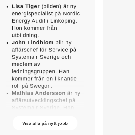
Lisa Tiger
(bilden) är ny
energispecialist på Nordic
Energy Audit i Linköping.
Hon kommer från
utbildning.
John Lindblom
blir ny
affärschef för Service på
Systemair Sverige och
medlem av
ledningsgruppen. Han
kommer från en liknande
roll på Swegon.
Mathias Andersson
är ny
affärsutvecklingschef på
Systemair Sverige. Han
kommer från Stappert där
han var ansvarig för
Visa alla på nytt jobb
affärsutveckling och