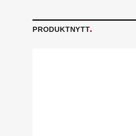
PRODUKTNYTT
Föreningen fö
Tillsammans skapar vi ett h
och miljö mår bra. Aktivitet