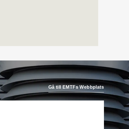
Airteam Thorszelius i
Uppsala där han tidigare
var projektchef. Han
efterträder grundaren Mats
Thorszelius, som stannar
kvar inom
Airteamkoncernen i en
rådgivande roll.
Tobias Sandmark
är ny
affärsutvecklare/vvs-
konstruktör på Rejlers i
Ljusdal. Han kommer från
Gå till EMTFs Webbplats
en liknande roll på Afry.
Stefan Nilsson
har startat
det egna bolaget Celikon i
Malmö där han arbetar som
oberoende teknikkonsult
inom fastighetsautomation