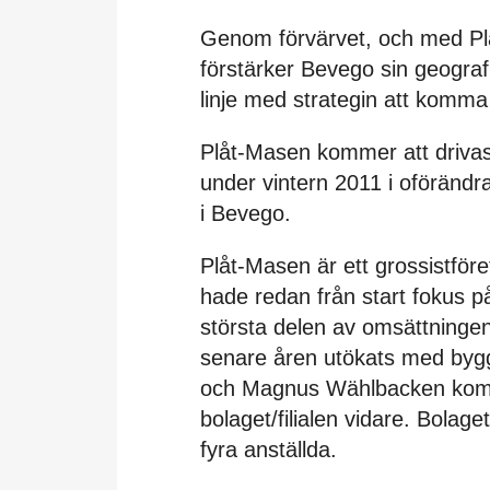
Genom förvärvet, och med Plå
förstärker Bevego sin geografis
linje med strategin att komm
Plåt-Masen kommer att drivas 
under vintern 2011 i oförändra
i Bevego.
Plåt-Masen är ett grossistför
hade redan från start fokus på
största delen av omsättninge
senare åren utökats med bygg
och Magnus Wählbacken komme
bolaget/filialen vidare. Bola
fyra anställda.