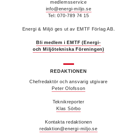
medlemsservice
info@energi-miljo.se
Tel: 070-789 74 15
Energi & Miljö ges ut av EMTF Förlag AB.
Bli medlem i EMTF (Energi-
och Miljötekniska Föreningen)
REDAKTIONEN
Désirée Moberg
(bilden) är ny chef för Breeam
på Sweden Green Building Council. Hon kommer
Chefredaktör och ansvarig utgivare
från Green Level där hon var
Peter Olofsson
hållbarhetsspecialist.
Fredrik Wallner
blir den 1 januari 2026 ny vd för
Teknikreporter
Sweco Sverige. Han är i dag divisionschef för
Klas Sörbo
koncernens svenska transport- och
infrastrukturverksamhet och efterträder Ann-
Kontakta redaktionen
Louise Lökholm Klasson som lämnar Sweco på
redaktion@energi-miljo.se
egen begäran.
Eva Karlsson
blir den 1 februari 2026