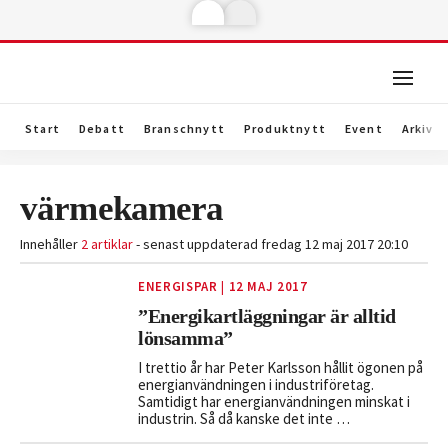
Start
Debatt
Branschnytt
Produktnytt
Event
Arkiv
värmekamera
Innehåller
2 artiklar
- senast uppdaterad fredag 12 maj 2017 20:10
ENERGISPAR
|
12 MAJ 2017
”Energikartläggningar är alltid
lönsamma”
I trettio år har Peter Karlsson hållit ögonen på
energi­användningen i industriföretag.
Samtidigt har energianvändningen minskat i
industrin. Så då kanske det inte …