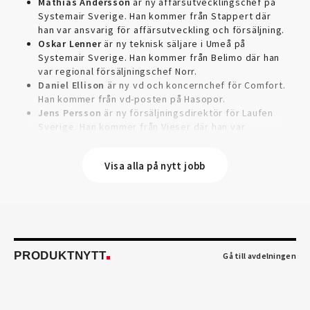
Mathias Andersson
är ny affärsutvecklingschef på
Systemair Sverige. Han kommer från Stappert där
han var ansvarig för affärsutveckling och försäljning.
Oskar Lenner
är ny teknisk säljare i Umeå på
Systemair Sverige. Han kommer från Belimo där han
var regional försäljningschef Norr.
Daniel Ellison
är ny vd och koncernchef för Comfort.
Han kommer från vd-posten på Hasopor.
Jens Persson
är ny försäljningsdirektör för Laufen
Sverige. Han kommer från Vieser där han var
försäljningschef i Skandinavien.
Jonas Pettersson
är ny energi- och teknikspecialist
Visa alla på nytt jobb
på Victoriahem. Han kommer från Aktea Energy i
Göteborg där han var energikonsult.
Anastasia Andersson
är ny utvecklare av
försäljningsprocesser och produktägare på Swegon.
Hon var tidigare teknisk marknadsförare.
Mikael Lind
är ny senior vvs-ingenjör på WSP i
Karlskrona. Han kommer från EMG
PRODUKTNYTT
Gå till avdelningen
Energimontagegruppen där han var regionchef
Blekinge/Småland/Öst.
Mattias Carlsson
är ny verksamhetschef för
Airteam Thorszelius i Uppsala där han tidigare var