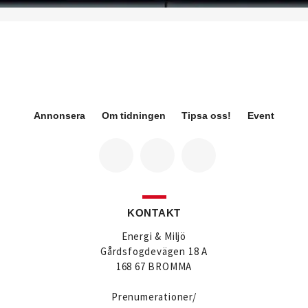
infrastrukturverksamhet och efterträder Ann-Louise
Lökholm Klasson som lämnar Sweco på egen
begäran.
blir den 1 februari 2026 tillförordnad
Eva Karlsson
vd för Swegon Group när nuvarande vd Andreas Örje
Wellstam blir investeringsdirektör på Investment AB
Latour. Hon är i dag vice president för Swegons
affärsområde Air Handling.
Annonsera
Om tidningen
Tipsa oss!
Event
är ny ansvarig för affärsutveckling
Jörgen Lapuhs
av produktområdena luftdistribution och
brandsäkerhetsprodukter på Systemair Sverige. Han
var tidigare regionchef i Stockholm på samma bolag.
är ny senior konsult vvs på Bengt
Anton Lockner
Dahlgrens kontor i Sundsvall. Han kommer från
kontoret i Stockholm där han var avdelningschef
KONTAKT
vvs.
efterträder Anton Lockner som
Christer Larsson
Energi & Miljö
avdelningschef vvs på Bengt Dahlgrens kontor i
Gårdsfogdevägen 18 A
Stockholm efter 40 år på företaget.
168 67 BROMMA
är ny vvs-konsult på Bengt
Viktor Jidell Skantz
Dahlgren i Stockholm. Han kommer från Ramboll där
Prenumerationer/
han var uppdragsledare vvs.