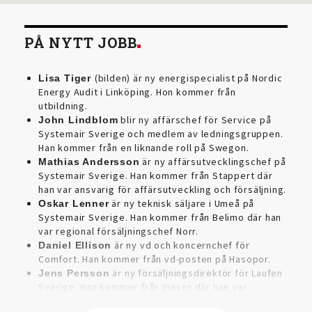
PÅ NYTT JOBB
(bilden) är ny energispecialist på Nordic
Lisa Tiger
Energy Audit i Linköping. Hon kommer från
utbildning.
blir ny affärschef för Service på
John Lindblom
Systemair Sverige och medlem av ledningsgruppen.
Han kommer från en liknande roll på Swegon.
är ny affärsutvecklingschef på
Mathias Andersson
Systemair Sverige. Han kommer från Stappert där
han var ansvarig för affärsutveckling och försäljning.
är ny teknisk säljare i Umeå på
Oskar Lenner
Systemair Sverige. Han kommer från Belimo där han
var regional försäljningschef Norr.
är ny vd och koncernchef för
Daniel Ellison
Comfort. Han kommer från vd-posten på Hasopor.
är ny försäljningsdirektör för Laufen
Jens Persson
Sverige. Han kommer från Vieser där han var
försäljningschef i Skandinavien.