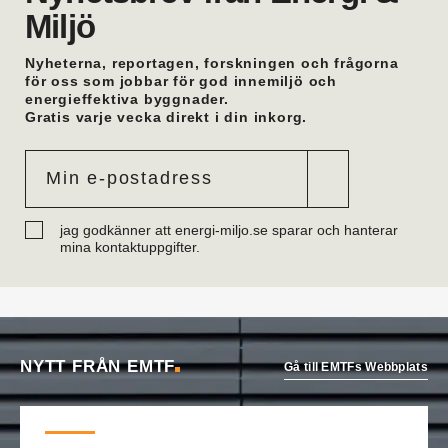
Miljö
Afrys kontor i Östersund.
Oskar Trönnhagen
är ny teamledare vvs i
Hälsingland. Han var tidigare vvs-ingenjör i
Nyheterna, reportagen, forskningen och frågorna
Hudiksvall.
för oss som jobbar för god innemiljö och
energieffektiva byggnader.
Anders Lithén
är ny regionchef Nedre Norrland
Gratis varje vecka direkt i din inkorg.
på Ahlsell Sverige. Han var tidigare regional
försäljningschef där.
Mattias Larsson
är ny säljare Automation på
Malthe Winje Automation. Han kommer från Regin
i Stockholm där han var försäljningsingenjör.
Eric Mattiasson
är ny vvs-konsult på Bengt
jag godkänner att energi-miljo.se sparar och hanterar
Dahlgrens kontor i Visby. Han arbetade tidigare
mina kontaktuppgifter.
på företagets Göteborgskontor.
Robin Söderberg
är ny junior vvs-ingenjör i
Göteborg på Bengt Dahlgren. Han kommer från
utbildning.
Tobias Almström
är ny teknisk förvaltare vvs på
Västfastigheter i Skövde. Han var tidigare
NYTT FRÅN EMTF
Gå till EMTFs Webbplats
teknikspecialist industrimedia på Volvo Group.
Daniel Onttonen
är ny ovk-besikningsman på
OVK-service Syd. Han kommer från
Skorstenseliten där han var hantverkare.