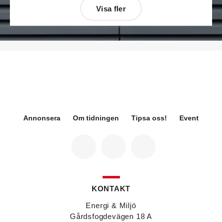
Visa fler
Désirée Moberg
(bilden) är ny chef för Breeam
på Sweden Green Building Council. Hon kommer
från Green Level där hon var
hållbarhetsspecialist.
Fredrik Wallner
blir den 1 januari 2026 ny vd för
Sweco Sverige. Han är i dag divisionschef för
koncernens svenska transport- och
infrastrukturverksamhet och efterträder Ann-
Louise Lökholm Klasson som lämnar Sweco på
egen begäran.
Annonsera
Om tidningen
Tipsa oss!
Event
Eva Karlsson
blir den 1 februari 2026
tillförordnad vd för Swegon Group när nuvarande
vd Andreas Örje Wellstam blir investeringsdirektör
på Investment AB Latour. Hon är i dag vice
president för Swegons affärsområde Air Handling.
Jörgen Lapuhs
är ny ansvarig för
affärsutveckling av produktområdena
KONTAKT
luftdistribution och brandsäkerhetsprodukter på
Systemair Sverige. Han var tidigare regionchef i
Energi & Miljö
Stockholm på samma bolag.
Gårdsfogdevägen 18 A
Anton Lockner
är ny senior konsult vvs på Bengt