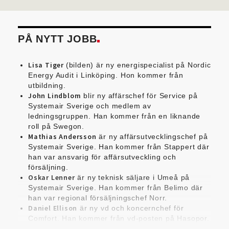
PÅ NYTT JOBB
Lisa Tiger
(bilden) är ny energispecialist på Nordic
Energy Audit i Linköping. Hon kommer från
utbildning.
John Lindblom
blir ny affärschef för Service på
Systemair Sverige och medlem av
ledningsgruppen. Han kommer från en liknande
roll på Swegon.
Mathias Andersson
är ny affärsutvecklingschef på
Systemair Sverige. Han kommer från Stappert där
han var ansvarig för affärsutveckling och
försäljning.
Oskar Lenner
är ny teknisk säljare i Umeå på
Systemair Sverige. Han kommer från Belimo där
han var regional försäljningschef Norr.
Daniel Ellison
är ny vd och koncernchef för
Comfort. Han kommer från vd-posten på Hasopor.
Jens Persson
är ny försäljningsdirektör för Laufen