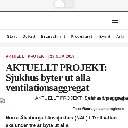
Start
Debatt
Branschnytt
Produktnytt
Event
Arkiv
AKTUELLT PROJEKT
|
28 NOV 2018
AKTUELLT PROJEKT:
Sjukhus byter ut alla
ventilationsaggregat
Foto: Västra götalandsregionen
Norra Älvsborgs Länssjukhus (NÄL) i Trollhättan
ska under tre år byta ut alla