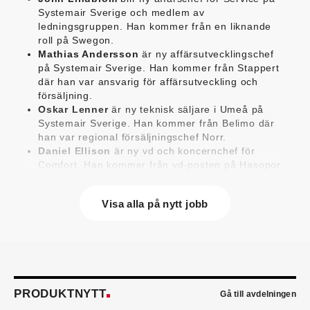
Systemair Sverige och medlem av
ledningsgruppen. Han kommer från en liknande
roll på Swegon.
Mathias Andersson
är ny affärsutvecklingschef
på Systemair Sverige. Han kommer från Stappert
där han var ansvarig för affärsutveckling och
försäljning.
Oskar Lenner
är ny teknisk säljare i Umeå på
Systemair Sverige. Han kommer från Belimo där
han var regional försäljningschef Norr.
Daniel Ellison
är ny vd och koncernchef för
Comfort. Han kommer från vd-posten på Hasopor.
Jens Persson
är ny försäljningsdirektör för
Laufen Sverige. Han kommer från Vieser där han
Visa alla på nytt jobb
var försäljningschef i Skandinavien.
Jonas Pettersson
är ny energi- och
teknikspecialist på Victoriahem. Han kommer från
Aktea Energy i Göteborg där han var
energikonsult.
Anastasia Andersson
är ny utvecklare av
försäljningsprocesser och produktägare på
PRODUKTNYTT
Gå till avdelningen
Swegon. Hon var tidigare teknisk marknadsförare.