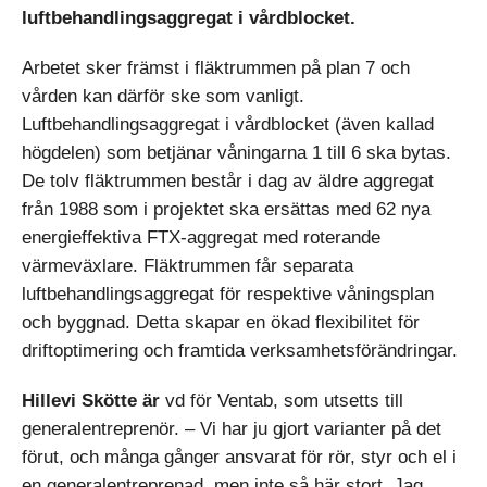
luftbehandlingsaggregat i vårdblocket.
Arbetet sker främst i fläktrummen på plan 7 och
vården kan därför ske som vanligt.
Luftbehandlingsaggregat i vårdblocket (även kallad
högdelen) som betjänar våningarna 1 till 6 ska bytas.
De tolv fläktrummen består i dag av äldre aggregat
från 1988 som i projektet ska ersättas med 62 nya
energieffektiva FTX-aggregat med roterande
värmeväxlare. Fläktrummen får separata
luftbehandlingsaggregat för respektive våningsplan
och byggnad. Detta skapar en ökad flexibilitet för
driftoptimering och framtida verksamhetsförändringar.
Hillevi Skötte är
vd för Ventab, som utsetts till
generalentreprenör. – Vi har ju gjort varianter på det
förut, och många gånger ansvarat för rör, styr och el i
en generalentreprenad, men inte så här stort. Jag