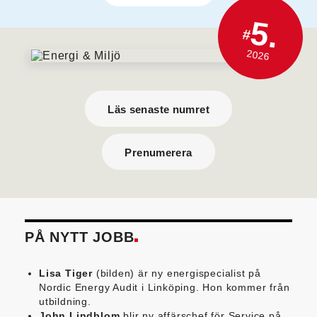
5.
#
2026
Läs senaste numret
Prenumerera
PÅ NYTT JOBB
Lisa Tiger
(bilden) är ny energispecialist på
Nordic Energy Audit i Linköping. Hon kommer från
utbildning.
John Lindblom
blir ny affärschef för Service på