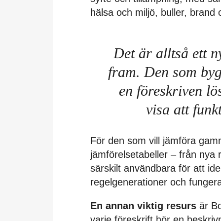
hälsa och miljö, buller, brand
Det är alltså ett 
fram. Den som bygg
en föreskriven l
visa att funk
För den som vill jämföra gamm
jämförelsetabeller – från nya r
särskilt användbara för att ide
regelgenerationer och funger
En annan viktig resurs
är Bo
varje föreskrift hör en beskri