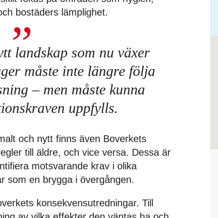
 och bostäders lämplighet.
nytt landskap som nu växer
er måste inte längre följa
ösning – men måste kunna
tionskraven uppfylls.
alt och nytt finns även Boverkets
egler till äldre, och vice versa. Dessa är
ntifiera motsvarande krav i olika
ar som en brygga i övergången.
verkets konsekvensutredningar. Till
vning av vilka effekter den väntas ha och