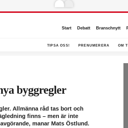
Start
Debatt
Branschnytt
TIPSA OSS!
PRENUMERERA
OM T
 nya byggregler
gler. Allmänna råd tas bort och
ägledning finns – men är inte
r avgörande, manar Mats Östlund.