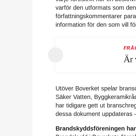
varför den utformats som den 
författningskommentarer parag
information för den som vill f
FRÅ
Är 
Utöver Boverket spelar brans
Säker Vatten, Byggkeramikrå
har tidigare gett ut branschre
dessa dokument uppdateras – 
Brandskyddsföreningen har