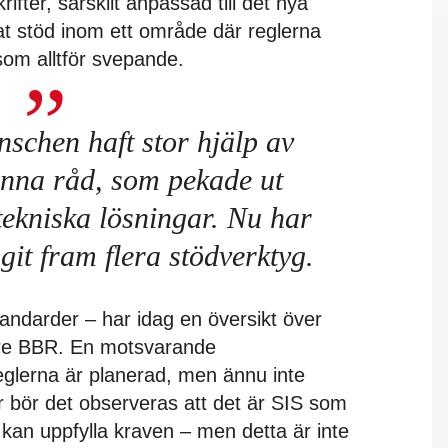
ifter, särskilt anpassad till det nya
tat stöd inom ett område där reglerna
som alltför svepande.
nschen haft stor hjälp av
änna råd, som pekade ut
kniska lösningar. Nu har
agit fram flera stödverktyg.
tandarder – har idag en översikt över
gare BBR. En motsvarande
eglerna är planerad, men ännu inte
 bör det observeras att det är SIS som
 kan uppfylla kraven – men detta är inte