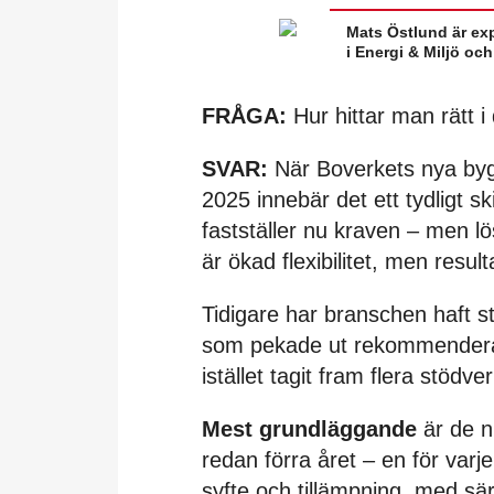
Mats Östlund är exp
i Energi & Miljö och
FRÅGA:
Hur hittar man rätt 
SVAR:
När Boverkets nya byggr
2025 innebär det ett tydligt sk
fastställer nu kraven – men 
är ökad flexibilitet, men result
Tidigare har branschen haft s
som pekade ut rekommenderad
istället tagit fram flera stödve
Mest grundläggande
är de n
redan förra året – en för varje
syfte och tillämpning, med sä