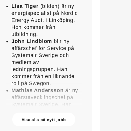
Lisa Tiger
(bilden) är ny
energispecialist på Nordic
Energy Audit i Linköping.
Hon kommer från
utbildning.
John Lindblom
blir ny
affärschef för Service på
Systemair Sverige och
medlem av
ledningsgruppen. Han
kommer från en liknande
roll på Swegon.
Mathias Andersson
är ny
affärsutvecklingschef på
Systemair Sverige. Han
kommer från Stappert där
han var ansvarig för
Visa alla på nytt jobb
affärsutveckling och