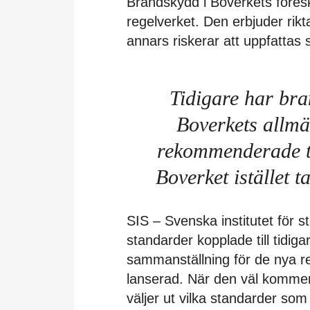
Brandskydd i Boverkets föreskr
regelverket. Den erbjuder rik
annars riskerar att uppfattas 
Tidigare har bra
Boverkets allm
rekommenderade te
Boverket istället t
SIS – Svenska institutet för s
standarder kopplade till tidi
sammanställning för de nya r
lanserad. När den väl kommer
väljer ut vilka standarder som