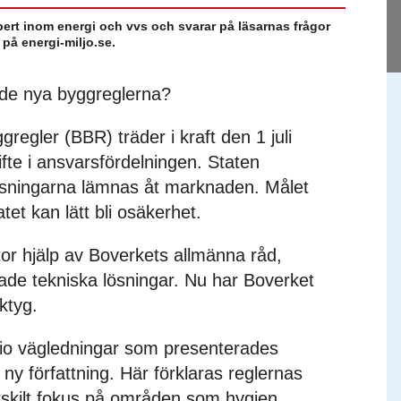
ert inom energi och vvs och svarar på läsarnas frågor
 på energi-miljo.se.
i de nya byggreglerna?
egler (BBR) träder i kraft den 1 juli
ifte i ansvarsfördelningen. Staten
lösningarna lämnas åt marknaden. Målet
atet kan lätt bli osäkerhet.
tor hjälp av Boverkets allmänna råd,
e tekniska lösningar. Nu har Boverket
rktyg.
io vägledningar som presenterades
 ny författning. Här förklaras reglernas
rskilt fokus på områden som hygien,