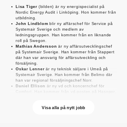
Lisa Tiger
(bilden) är ny energispecialist på
Nordic Energy Audit i Linköping. Hon kommer från
utbildning.
John Lindblom
blir ny affärschef för Service på
Systemair Sverige och medlem av
ledningsgruppen. Han kommer från en liknande
roll på Swegon.
Mathias Andersson
är ny affärsutvecklingschef
på Systemair Sverige. Han kommer från Stappert
där han var ansvarig för affärsutveckling och
försäljning.
Oskar Lenner
är ny teknisk säljare i Umeå på
Systemair Sverige. Han kommer från Belimo där
han var regional försäljningschef Norr.
Daniel Ellison
är ny vd och koncernchef för
Comfort. Han kommer från vd-posten på Hasopor.
Jens Persson
är ny försäljningsdirektör för
Laufen Sverige. Han kommer från Vieser där han
Visa alla på nytt jobb
var försäljningschef i Skandinavien.
Jonas Pettersson
är ny energi- och
teknikspecialist på Victoriahem. Han kommer från
Aktea Energy i Göteborg där han var