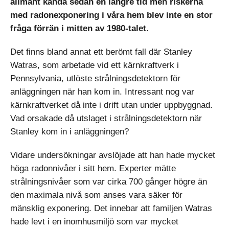
allmänt kända sedan en längre tid men riskerna
med radon­exponering i våra hem blev inte en stor
fråga förrän i mitten av 1980-talet.
Det finns bland annat ett berömt fall där Stanley
Watras, som arbetade vid ett kärnkraftverk i
Pennsylvania, utlöste strålningsdetektorn för
anläggningen när han kom in. Intressant nog var
kärnkraftverket då inte i drift utan under uppbyggnad.
Vad orsakade då utslaget i strålningsdetektorn när
Stanley kom in i anläggningen?
Vidare undersökningar avslöjade att han hade mycket
höga radonnivåer i sitt hem. Experter mätte
strålningsnivåer som var cirka 700 gånger högre än
den maximala nivå som anses vara säker för
mänsklig exponering. Det innebar att familjen Watras
hade levt i en inomhusmiljö som var mycket