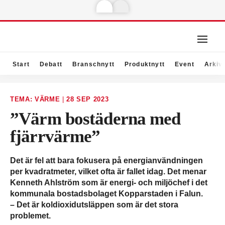
Start
Debatt
Branschnytt
Produktnytt
Event
Arkiv
TEMA: VÄRME
|
28 SEP 2023
”Värm bostäderna med
fjärrvärme”
Det är fel att bara fokusera på energi­användningen
per kvadratmeter, vilket ofta är fallet idag. Det menar
Kenneth Ahlström som är energi- och miljöchef i det
kommunala bostadsbolaget Kopparstaden i Falun.
– Det är koldioxidutsläppen som är det stora
problemet.