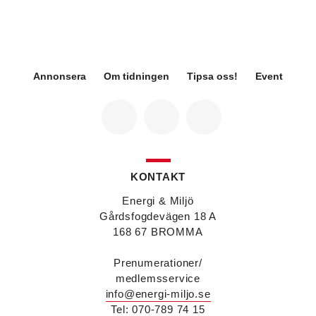
Sweco Sverige. Han är i dag divisionschef för
koncernens svenska transport- och
infrastrukturverksamhet och efterträder Ann-
Louise Lökholm Klasson som lämnar Sweco på
egen begäran.
Annonsera
Om tidningen
Tipsa oss!
Event
Eva Karlsson
blir den 1 februari 2026
tillförordnad vd för Swegon Group när nuvarande
vd Andreas Örje Wellstam blir investeringsdirektör
på Investment AB Latour. Hon är i dag vice
president för Swegons affärsområde Air Handling.
Jörgen Lapuhs
är ny ansvarig för
affärsutveckling av produktområdena
KONTAKT
luftdistribution och brandsäkerhetsprodukter på
Systemair Sverige. Han var tidigare regionchef i
Energi & Miljö
Stockholm på samma bolag.
Gårdsfogdevägen 18 A
Anton Lockner
är ny senior konsult vvs på Bengt
168 67 BROMMA
Dahlgrens kontor i Sundsvall. Han kommer från
kontoret i Stockholm där han var avdelningschef
Prenumerationer/
vvs.
medlemsservice
Christer Larsson
efterträder Anton Lockner som
info@energi-miljo.se
avdelningschef vvs på Bengt Dahlgrens kontor i
Stockholm efter 40 år på företaget.
Tel: 070-789 74 15