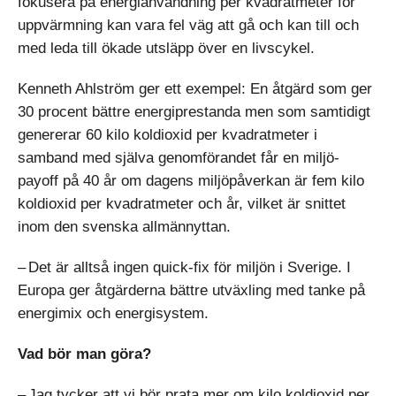
fokusera på energianvändning per kvadratmeter för
uppvärmning kan vara fel väg att gå och kan till och
med leda till ökade utsläpp över en livscykel.
Kenneth Ahlström ger ett exempel: En åtgärd som ger
30 procent bättre energiprestanda men som samtidigt
genererar 60 kilo koldioxid per kvadratmeter i
samband med själva genomförandet får en miljö-
payoff på 40 år om dagens miljöpåverkan är fem kilo
koldioxid per kvadratmeter och år, vilket är snittet
inom den svenska allmännyttan.
– Det är alltså ingen quick-fix för miljön i Sverige. I
Europa ger åtgärderna bättre utväxling med tanke på
energimix och energisystem.
Vad bör man göra?
– Jag tycker att vi bör prata mer om kilo koldioxid per