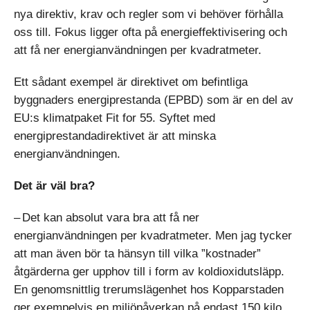
nya direktiv, krav och regler som vi behöver förhålla
oss till. Fokus ligger ofta på energi­effektivisering och
att få ner energianvändningen per kvadratmeter.
Ett sådant exempel är direktivet om befintliga
byggnaders energiprestanda (EPBD) som är en del av
EU:s klimatpaket Fit for 55. Syftet med
energiprestandadirektivet är att minska
energianvändningen.
Det är väl bra?
– Det kan absolut vara bra att få ner
energianvändningen per kvad­ratmeter. Men jag tycker
att man även bör ta hänsyn till vilka ”kostnader”
åtgärderna ger upphov till i form av koldioxidutsläpp.
En genomsnittlig trerumslägenhet hos Kopparstaden
ger exempelvis en miljöpåverkan på endast 150 kilo