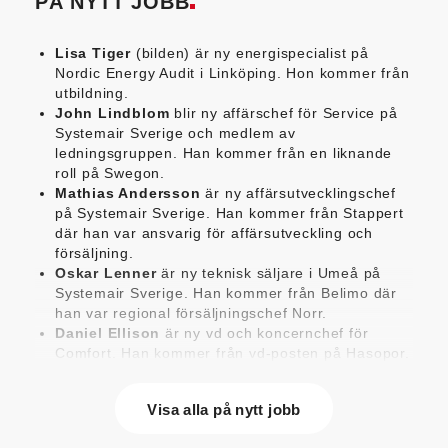
PÅ NYTT JOBB
Lisa Tiger
(bilden) är ny energispecialist på
Nordic Energy Audit i Linköping. Hon kommer från
utbildning.
John Lindblom
blir ny affärschef för Service på
Systemair Sverige och medlem av
ledningsgruppen. Han kommer från en liknande
roll på Swegon.
Mathias Andersson
är ny affärsutvecklingschef
på Systemair Sverige. Han kommer från Stappert
där han var ansvarig för affärsutveckling och
försäljning.
Oskar Lenner
är ny teknisk säljare i Umeå på
Systemair Sverige. Han kommer från Belimo där
han var regional försäljningschef Norr.
Daniel Ellison
är ny vd och koncernchef för
Comfort. Han kommer från vd-posten på Hasopor.
Jens Persson
är ny försäljningsdirektör för
Laufen Sverige. Han kommer från Vieser där han
Visa alla på nytt jobb
var försäljningschef i Skandinavien.
Jonas Pettersson
är ny energi- och