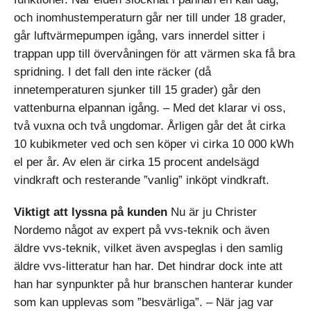
och inomhustemperaturn går ner till under 18 grader,
går luftvärmepumpen igång, vars innerdel sitter i
trappan upp till övervåningen för att värmen ska få bra
spridning. I det fall den inte räcker (då
innetemperaturen sjunker till 15 grader) går den
vattenburna elpannan igång. – Med det klarar vi oss,
två vuxna och två ungdomar. Årligen går det åt cirka
10 kubikmeter ved och sen köper vi cirka 10 000 kWh
el per år. Av elen är cirka 15 procent andelsägd
vindkraft och resterande ”vanlig” inköpt vindkraft.
Viktigt att lyssna på kunden
Nu är ju Christer
Nordemo något av expert på vvs-teknik och även
äldre vvs-teknik, vilket även avspeglas i den samlig
äldre vvs-litteratur han har. Det hindrar dock inte att
han har synpunkter på hur branschen hanterar kunder
som kan upplevas som ”besvärliga”. – När jag var