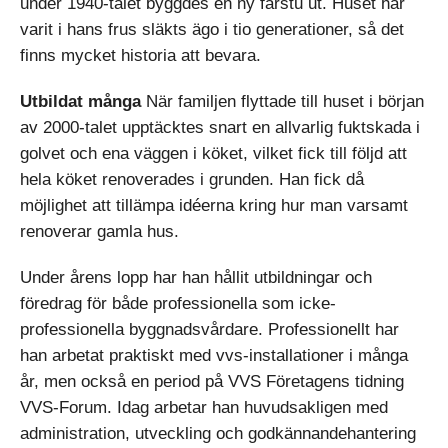
under 1940-talet byggdes en ny farstu ut. Huset har
varit i hans frus släkts ägo i tio generationer, så det
finns mycket historia att bevara.
Utbildat många
När familjen flyttade till huset i början
av 2000-talet upptäcktes snart en allvarlig fuktskada i
golvet och ena väggen i köket, vilket fick till följd att
hela köket renoverades i grunden. Han fick då
möjlighet att tillämpa idéerna kring hur man varsamt
renoverar gamla hus.
Under årens lopp har han hållit utbildningar och
föredrag för både professionella som icke-
professionella byggnadsvårdare. Professionellt har
han arbetat praktiskt med vvs-installationer i många
år, men också en period på VVS Företagens tidning
VVS-Forum. Idag arbetar han huvudsakligen med
administration, utveckling och godkännandehantering