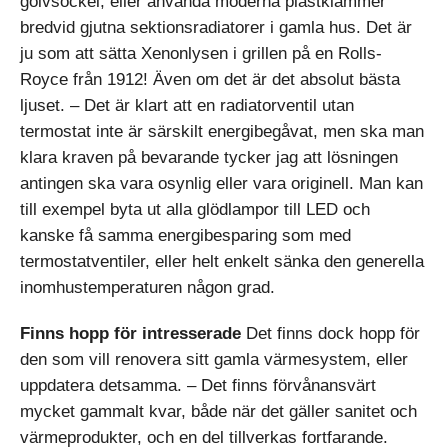
golvsockel, eller använda moderna plastklammer
bredvid gjutna sektionsradiatorer i gamla hus. Det är
ju som att sätta Xenonlysen i grillen på en Rolls-
Royce från 1912! Även om det är det absolut bästa
ljuset. – Det är klart att en radiatorventil utan
termostat inte är särskilt energibegåvat, men ska man
klara kraven på bevarande tycker jag att lösningen
antingen ska vara osynlig eller vara originell. Man kan
till exempel byta ut alla glödlampor till LED och
kanske få samma energibesparing som med
termostatventiler, eller helt enkelt sänka den generella
inomhustemperaturen någon grad.
Finns hopp för intresserade
Det finns dock hopp för
den som vill renovera sitt gamla värmesystem, eller
uppdatera detsamma. – Det finns förvånansvärt
mycket gammalt kvar, både när det gäller sanitet och
värmeprodukter, och en del tillverkas fortfarande.