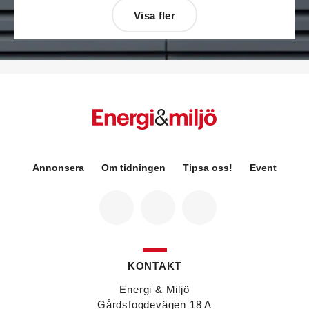
Visa fler
Désirée Moberg
(bilden) är ny chef för Breeam
på Sweden Green Building Council. Hon kommer
från Green Level där hon var
hållbarhetsspecialist.
Fredrik Wallner
blir den 1 januari 2026 ny vd för
Sweco Sverige. Han är i dag divisionschef för
koncernens svenska transport- och
infrastrukturverksamhet och efterträder Ann-
Louise Lökholm Klasson som lämnar Sweco på
egen begäran.
Annonsera
Om tidningen
Tipsa oss!
Event
Eva Karlsson
blir den 1 februari 2026
tillförordnad vd för Swegon Group när nuvarande
vd Andreas Örje Wellstam blir investeringsdirektör
på Investment AB Latour. Hon är i dag vice
president för Swegons affärsområde Air Handling.
Jörgen Lapuhs
är ny ansvarig för
affärsutveckling av produktområdena
KONTAKT
luftdistribution och brandsäkerhetsprodukter på
Systemair Sverige. Han var tidigare regionchef i
Energi & Miljö
Stockholm på samma bolag.
Gårdsfogdevägen 18 A