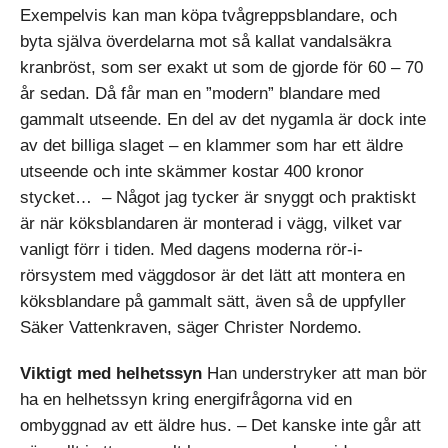
Exempelvis kan man köpa tvågreppsblandare, och
byta själva överdelarna mot så kallat vandalsäkra
kranbröst, som ser exakt ut som de gjorde för 60 – 70
år sedan. Då får man en ”modern” blandare med
gammalt utseende. En del av det nygamla är dock inte
av det billiga slaget – en klammer som har ett äldre
utseende och inte skämmer kostar 400 kronor
stycket… – Något jag tycker är snyggt och praktiskt
är när köksblandaren är monterad i vägg, vilket var
vanligt förr i tiden. Med dagens moderna rör-i-
rörsystem med väggdosor är det lätt att montera en
köksblandare på gammalt sätt, även så de uppfyller
Säker Vattenkraven, säger Christer Nordemo.
Viktigt med helhetssyn
Han understryker att man bör
ha en helhetssyn kring energifrågorna vid en
ombyggnad av ett äldre hus. – Det kanske inte går att