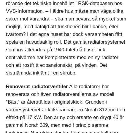
rörande det tekniska innehållet i RSK-databasen hos
VVS-Information. – I äldre hus måste man väga olika
saker mot varandra – ska man bevara så mycket som
möjligt, med påföljd att funktionen blir lidande, eller
tvärtom? I det egna huset har dock varsamheten fått
spela en huvudsaklig roll. Det gamla radiatorsystemet
som installerades på 1940-talet då huset fick
centralvärme har kompletterats med en ny radiator
och ett rostfritt expansionskärl på vinden. Det
sistnämnda inklämt i en skrubb.
Renoverat radiatorventiler
Alla radiatorer har
renoverats och även radiatorventilerna av modell
”Bäst” är återställda i originalskick. Grunden i
värmesystemet är kökspannan, en Norah 312 med en
effekt på 17 kW. Den är ny och ersatte en drygt 40 år
gammal Norah 309, men med i princip samma
funktioner. När elden slocknat i pannan en kall dag,