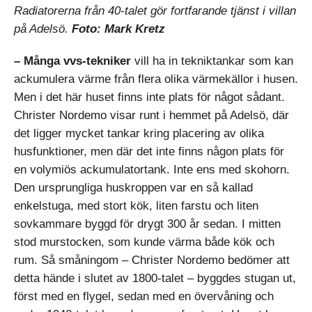
Radiatorerna från 40-talet gör fortfarande tjänst i villan
på Adelsö.
Foto: Mark Kretz
– Många vvs-tekniker
vill ha in tekniktankar som kan
ackumulera värme från flera olika värmekällor i husen.
Men i det här huset finns inte plats för något sådant.
Christer Nordemo visar runt i hemmet på Adelsö, där
det ligger mycket tankar kring placering av olika
husfunktioner, men där det inte finns någon plats för
en volymiös ackumulatortank. Inte ens med skohorn.
Den ursprungliga huskroppen var en så kallad
enkelstuga, med stort kök, liten farstu och liten
sovkammare byggd för drygt 300 år sedan. I mitten
stod murstocken, som kunde värma både kök och
rum. Så småningom – Christer Nordemo bedömer att
detta hände i slutet av 1800-talet – byggdes stugan ut,
först med en flygel, sedan med en övervåning och