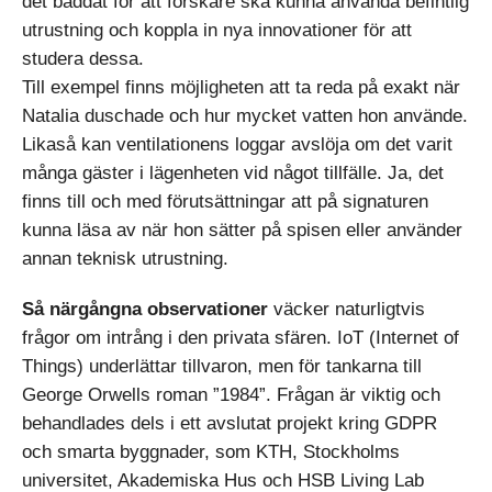
det bäddat för att forskare ska kunna använda befintlig
utrustning och koppla in nya innovationer för att
studera dessa.
Till exempel finns möjligheten att ta reda på exakt när
Natalia duschade och hur mycket vatten hon använde.
Likaså kan ventilationens loggar avslöja om det varit
många gäster i lägenheten vid något tillfälle. Ja, det
finns till och med förutsättningar att på signaturen
kunna läsa av när hon sätter på spisen eller använder
annan teknisk utrustning.
Så närgångna observationer
väcker naturligtvis
frågor om intrång i den privata sfären. IoT (Internet of
Things) underlättar tillvaron, men för tankarna till
George Orwells roman ”1984”. Frågan är viktig och
behandlades dels i ett avslutat projekt kring GDPR
och smarta byggnader, som KTH, Stockholms
universitet, Akademiska Hus och HSB Living Lab