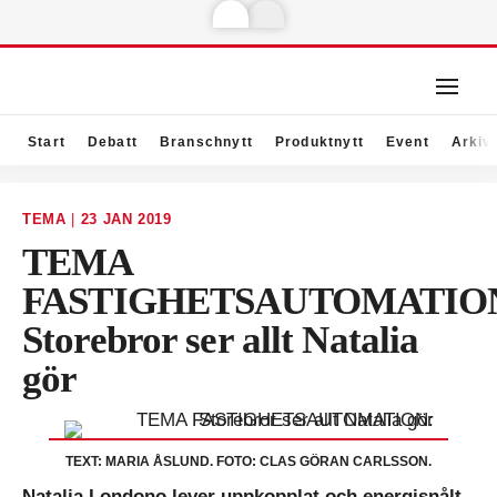
Start
Debatt
Branschnytt
Produktnytt
Event
Arkiv
TEMA
|
23 JAN 2019
TEMA
FASTIGHETSAUTOMATIO
Storebror ser allt Natalia
gör
TEXT: MARIA ÅSLUND. FOTO: CLAS GÖRAN CARLSSON.
Natalia Londono lever uppkopplat och energisnålt,