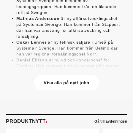
Systemair Sverige och medlem av
ledningsgruppen. Han kommer från en liknande
roll på Swegon.
Mathias Andersson
är ny affärsutvecklingschef
på Systemair Sverige. Han kommer från Stappert
där han var ansvarig för affärsutveckling och
försäljning.
Oskar Lenner
är ny teknisk säljare i Umeå på
Systemair Sverige. Han kommer från Belimo där
han var regional försäljningschef Norr.
Daniel Ellison
är ny vd och koncernchef för
Comfort. Han kommer från vd-posten på Hasopor.
Jens Persson
är ny försäljningsdirektör för
Laufen Sverige. Han kommer från Vieser där han
Visa alla på nytt jobb
var försäljningschef i Skandinavien.
Jonas Pettersson
är ny energi- och
teknikspecialist på Victoriahem. Han kommer från
Aktea Energy i Göteborg där han var
energikonsult.
Anastasia Andersson
är ny utvecklare av
försäljningsprocesser och produktägare på
PRODUKTNYTT
Gå till avdelningen
Swegon. Hon var tidigare teknisk marknadsförare.
Mikael Lind
är ny senior vvs-ingenjör på WSP i