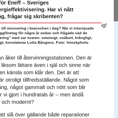
ör Eneff – Sveriges
rgieffektivisering. Har vi nått
ng, frågar sig skribenten?
 till renovering i branschen i dag? När vi intervjuade
yggföretag för några år sedan och frågade vad de
ring” med var svaren: smutsigt, osäkert, krångligt,
gt, konstaterar Lotta Bångens. Foto: Istockphoto
 åker till återvinningsstationen. Den är
 liksom lättare även i själ och sinne när
en känsla som klår den. Det är att
r otroligt tillfredsställande. Något som
ång, något gammalt och nött som blir
ar vi gjort i hundratals år – men ändå
da och modernt?
 att slå över gällande både reparationer