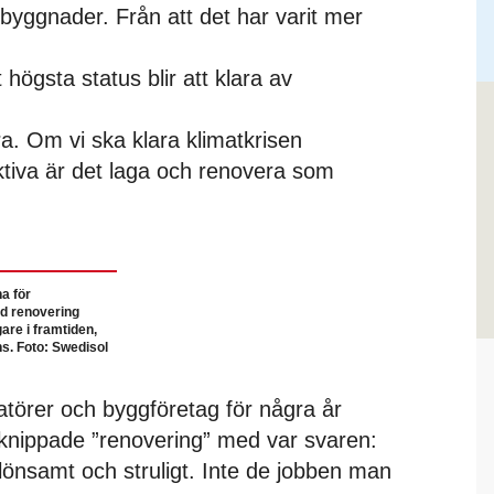
byggnader. Från att det har varit mer
t högsta status blir att klara av
era. Om vi ska klara klimatkrisen
ktiva är det laga och renovera som
na för
id renovering
gare i framtiden,
s. Foto: Swedisol
latörer och byggföretag för några år
knippade ”renovering” med var svaren:
olönsamt och struligt. Inte de jobben man