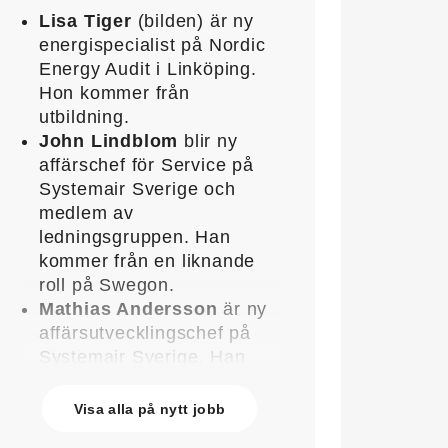
Lisa Tiger
(bilden) är ny
energispecialist på Nordic
Energy Audit i Linköping.
Hon kommer från
utbildning.
John Lindblom
blir ny
affärschef för Service på
Systemair Sverige och
medlem av
ledningsgruppen. Han
kommer från en liknande
roll på Swegon.
Mathias Andersson
är ny
affärsutvecklingschef på
Systemair Sverige. Han
kommer från Stappert där
han var ansvarig för
Visa alla på nytt jobb
affärsutveckling och