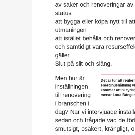
av saker och renoveringar av 
status
att bygga eller köpa nytt till at
utmaningen
att istället behålla och renov
och samtidigt vara resurseffe
gäller.
Slut på slit och släng.
Men hur är
Det är tur att regler
inställningen
energihushållning v
kommer att bli tydli
till renovering
menar Lotta Bången
i branschen i
dag? När vi intervjuade instal
sedan och frågade vad de för
smutsigt, osäkert, krångligt, 