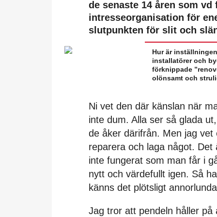
de senaste 14 åren som vd f
intresseorganisation för ene
slutpunkten för slit och slä
Hur är inställningen
installatörer och b
förknippade ”renove
olönsamt och struli
Ni vet den där känslan när man
inte dum. Alla ser så glada ut,
de åker därifrån. Men jag vet 
reparera och laga något. Det ä
inte fungerat som man får i g
nytt och värdefullt igen. Så h
känns det plötsligt annorlun
Jag tror att pendeln håller på