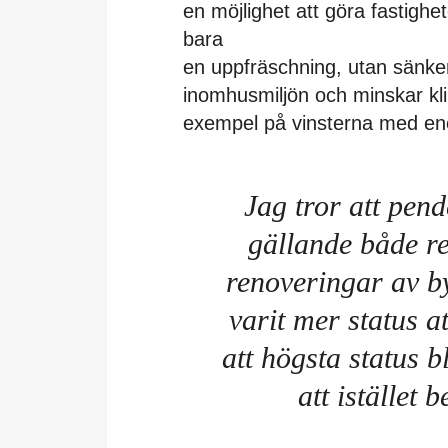
en möjlighet att göra fastighe
bara
en uppfräschning, utan sänker
inomhusmiljön och minskar kl
exempel på vinsterna med ener
Jag tror att pend
gällande både r
renoveringar av b
varit mer status at
att högsta status b
att istället 