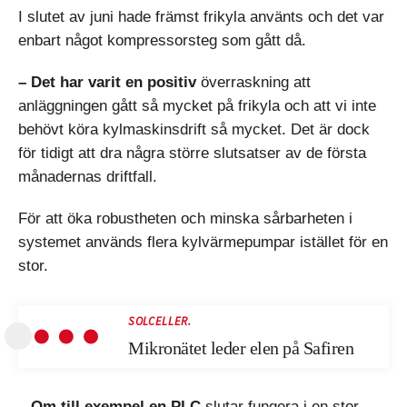
I slutet av juni hade främst frikyla använts och det var
enbart något kompressorsteg som gått då.
– Det har varit en positiv
överraskning att
anläggningen gått så mycket på frikyla och att vi inte
behövt köra kylmaskinsdrift så mycket. Det är dock
för tidigt att dra några större slutsatser av de första
månadernas driftfall.
För att öka robustheten och minska sårbarheten i
systemet används flera kylvärmepumpar istället för en
stor.
SOLCELLER.
Mikronätet leder elen på Safiren
– Om till exempel en PLC
slutar fungera i en stor