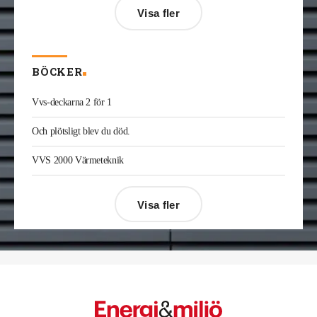
Jonas Ingelsson
är ny vvs-ingenjör på Rejlers i
Visa fler
Gävle. Han kommer från samma roll på Afry.
Enis Gashi
är ny serviceledare ventilation & kyla
på Kylservice i Halmstad.
BÖCKER
Vvs-deckarna 2 för 1
Och plötsligt blev du död.
VVS 2000 Värmeteknik
Visa fler