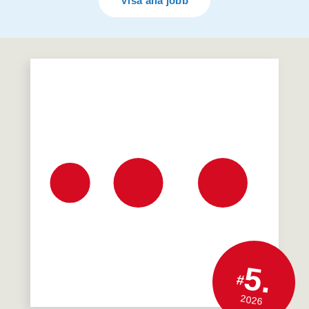
Visa alla jobb
5.
#
2026