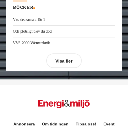
BÖCKER
Vvs-deckarna 2 för 1
Och plötsligt blev du död.
VVS 2000 Värmeteknik
Visa fler
Désirée Moberg
(bilden) är ny chef för Breeam
Annonsera
Om tidningen
Tipsa oss!
Event