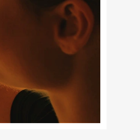
från EMG
Energimontagegruppen där
han var regionchef
Blekinge/Småland/Öst.
Mattias Carlsson
är ny
verksamhetschef för
Airteam Thorszelius i
Uppsala där han tidigare
var projektchef. Han
efterträder grundaren Mats
Thorszelius, som stannar
kvar inom
Airteamkoncernen i en
rådgivande roll.
Tobias Sandmark
är ny
affärsutvecklare/vvs-
konstruktör på Rejlers i
Ljusdal. Han kommer från
en liknande roll på Afry.