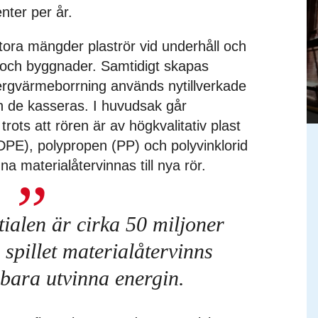
nter per år.
 stora mängder plaströr vid underhåll och
r och byggnader. Samtidigt skapas
bergvärmeborrning används nytillverkade
n de kasseras. I huvudsak går
, trots att rören är av högkvalitativ plast
PE), polypropen (PP) och polyvinklorid
a materialåtervinnas till nya rör.
ialen är cirka 50 miljoner
spillet materialåtervinns
tt bara utvinna energin.