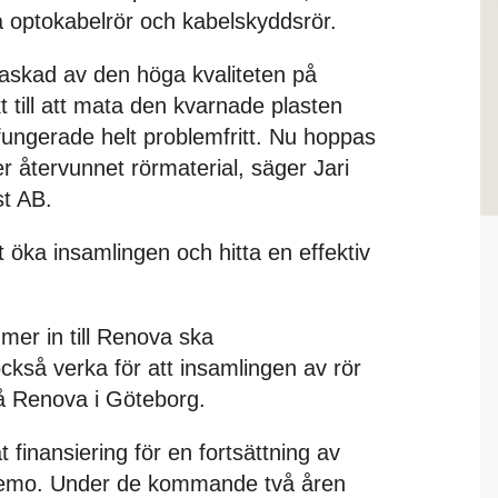
nya optokabelrör och kabelskyddsrör.
raskad av den höga kvaliteten på
kt till att mata den kvarnade plasten
 fungerade helt problemfritt. Nu hoppas
mer återvunnet rörmaterial, säger Jari
st AB.
 öka insamlingen och hitta en effektiv
mer in till Renova ska
 också verka för att insamlingen av rör
å Renova i Göteborg.
 finansiering för en fortsättning av
-demo. Under de kommande två åren