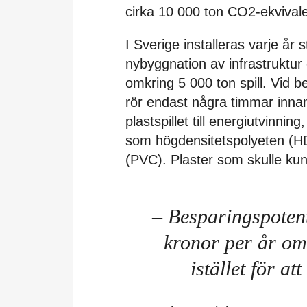
cirka 10 000 ton CO2-ekvivale
I Sverige installeras varje år
nybyggnation av infrastruktu
omkring 5 000 ton spill. Vid 
rör endast några timmar inna
plastspillet till energiutvinning
som högdensitetspolyeten (HD
(PVC). Plaster som skulle kunn
– Besparingspotent
kronor per år om 
istället för a