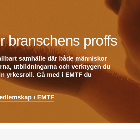
r branschens proffs
ållbart samhälle där både människor
erna, utbildningarna och verktygen du
din yrkesroll. Gå med i EMTF du
medlemskap i EMTF