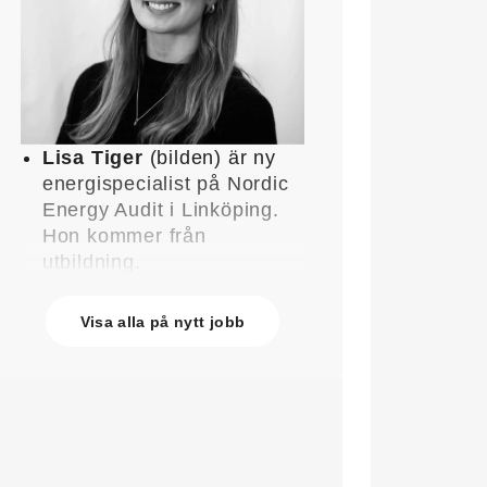
Lisa Tiger
(bilden) är ny
energispecialist på Nordic
Energy Audit i Linköping.
Hon kommer från
utbildning.
John Lindblom
blir ny
affärschef för Service på
Visa alla på nytt jobb
Systemair Sverige och
medlem av
ledningsgruppen. Han
kommer från en liknande
roll på Swegon.
Mathias Andersson
är ny