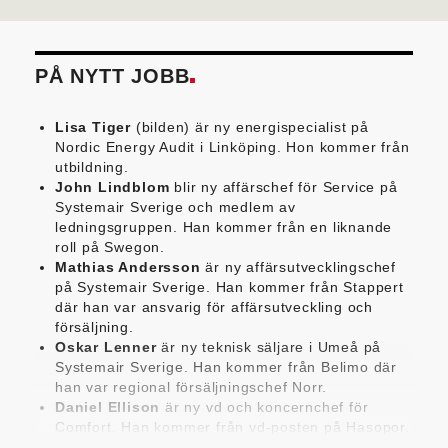
PÅ NYTT JOBB
Lisa Tiger
(bilden) är ny energispecialist på
Nordic Energy Audit i Linköping. Hon kommer från
utbildning.
John Lindblom
blir ny affärschef för Service på
Systemair Sverige och medlem av
ledningsgruppen. Han kommer från en liknande
roll på Swegon.
Mathias Andersson
är ny affärsutvecklingschef
på Systemair Sverige. Han kommer från Stappert
där han var ansvarig för affärsutveckling och
försäljning.
Oskar Lenner
är ny teknisk säljare i Umeå på
Systemair Sverige. Han kommer från Belimo där
han var regional försäljningschef Norr.
Daniel Ellison
är ny vd och koncernchef för
Comfort. Han kommer från vd-posten på Hasopor.
Jens Persson
är ny försäljningsdirektör för