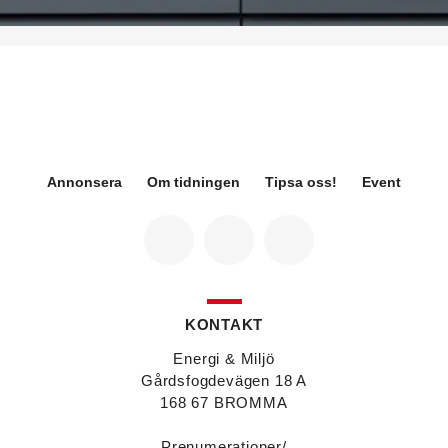
på Sweden Green Building Council. Hon kommer
från Green Level där hon var
hållbarhetsspecialist.
Fredrik Wallner
blir den 1 januari 2026 ny vd för
Sweco Sverige. Han är i dag divisionschef för
koncernens svenska transport- och
infrastrukturverksamhet och efterträder Ann-
Louise Lökholm Klasson som lämnar Sweco på
egen begäran.
Annonsera
Om tidningen
Tipsa oss!
Event
Eva Karlsson
blir den 1 februari 2026
tillförordnad vd för Swegon Group när nuvarande
vd Andreas Örje Wellstam blir investeringsdirektör
på Investment AB Latour. Hon är i dag vice
president för Swegons affärsområde Air Handling.
Jörgen Lapuhs
är ny ansvarig för
affärsutveckling av produktområdena
KONTAKT
luftdistribution och brandsäkerhetsprodukter på
Systemair Sverige. Han var tidigare regionchef i
Energi & Miljö
Stockholm på samma bolag.
Gårdsfogdevägen 18 A
Anton Lockner
är ny senior konsult vvs på Bengt
168 67 BROMMA
Dahlgrens kontor i Sundsvall. Han kommer från
kontoret i Stockholm där han var avdelningschef
Prenumerationer/