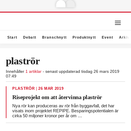
Start
Debatt
Branschnytt
Produktnytt
Event
Arkiv
plaströr
Innehåller
1 artiklar
- senast uppdaterad tisdag 26 mars 2019
07:49
PLASTRÖR
|
26 MAR 2019
Riseprojekt om att återvinna plaströr
Nya rör kan produceras av rör från byggavfall, det har
visats inom projektet REPIPE. Besparingspotentialen är
cirka 50 miljoner kronor per år om …