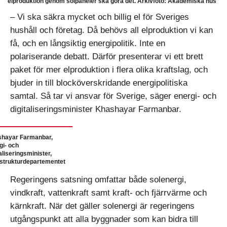
elproduktion genom solpaneler ska göra det. Arkivfoto: Akademiska hus
– Vi ska säkra mycket och billig el för Sveriges
hushåll och företag. Då behövs all elproduktion vi kan
få, och en långsiktig energipolitik. Inte en
polariserande debatt. Därför presenterar vi ett brett
paket för mer elproduktion i flera olika kraftslag, och
bjuder in till blocköverskridande energipolitiska
samtal. Så tar vi ansvar för Sverige, säger energi- och
digitaliseringsminister Khashayar Farmanbar.
hayar Farmanbar,
gi- och
aliseringsminister,
astrukturdepartementet
Regeringens satsning omfattar både solenergi,
vindkraft, vattenkraft samt kraft- och fjärrvärme och
kärnkraft. När det gäller solenergi är regeringens
utgångspunkt att alla byggnader som kan bidra till