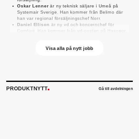
Oskar Lenner
är ny teknisk säljare i Umeå på
Systemair Sverige. Han kommer från Belimo där
han var regional försäljningschef Norr.
Daniel Ellison
är ny vd och koncernchef för
Comfort. Han kommer från vd-posten på Hasopor.
Jens Persson
är ny försäljningsdirektör för
Laufen Sverige. Han kommer från Vieser där han
Visa alla på nytt jobb
var försäljningschef i Skandinavien.
Jonas Pettersson
är ny energi- och
teknikspecialist på Victoriahem. Han kommer från
Aktea Energy i Göteborg där han var
energikonsult.
Anastasia Andersson
är ny utvecklare av
försäljningsprocesser och produktägare på
PRODUKTNYTT
Gå till avdelningen
Swegon. Hon var tidigare teknisk marknadsförare.
Mikael Lind
är ny senior vvs-ingenjör på WSP i
Karlskrona. Han kommer från EMG
Energimontagegruppen där han var regionchef
Blekinge/Småland/Öst.
Mattias Carlsson
är ny verksamhetschef för
Airteam Thorszelius i Uppsala där han tidigare var
projektchef. Han efterträder grundaren Mats