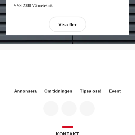
Enis Gashi
är ny serviceledare ventilation & kyla
VVS 2000 Värmeteknik
på Kylservice i Halmstad.
Visa fler
Désirée Moberg
(bilden) är ny chef för Breeam
på Sweden Green Building Council. Hon kommer
från Green Level där hon var
hållbarhetsspecialist.
Fredrik Wallner
blir den 1 januari 2026 ny vd för
Sweco Sverige. Han är i dag divisionschef för
koncernens svenska transport- och
infrastrukturverksamhet och efterträder Ann-
Louise Lökholm Klasson som lämnar Sweco på
egen begäran.
Annonsera
Om tidningen
Tipsa oss!
Event
Eva Karlsson
blir den 1 februari 2026
tillförordnad vd för Swegon Group när nuvarande
vd Andreas Örje Wellstam blir investeringsdirektör
på Investment AB Latour. Hon är i dag vice
president för Swegons affärsområde Air Handling.
Jörgen Lapuhs
är ny ansvarig för
affärsutveckling av produktområdena
KONTAKT