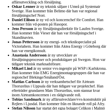
affärsutveckling och försäljning.
Oskar Lenner
är ny teknisk säljare i Umeå på Systemair
Sverige. Han kommer från Belimo där han var regional
försäljningschef Norr.
Daniel Ellison
är ny vd och koncernchef för Comfort. Han
kommer från vd-posten på Hasopor.
Jens Persson
är ny försäljningsdirektör för Laufen Sverige.
Han kommer från Vieser där han var försäljningschef i
Skandinavien.
Jonas Pettersson
är ny energi- och teknikspecialist på
Victoriahem. Han kommer från Aktea Energy i Göteborg där
han var energikonsult.
Anastasia Andersson
är ny utvecklare av
försäljningsprocesser och produktägare på Swegon. Hon var
tidigare teknisk marknadsförare.
Mikael Lind
är ny senior vvs-ingenjör på WSP i Karlskrona.
Han kommer från EMG Energimontagegruppen där han var
regionchef Blekinge/Småland/Öst.
Mattias Carlsson
är ny verksamhetschef för Airteam
Thorszelius i Uppsala där han tidigare var projektchef. Han
efterträder grundaren Mats Thorszelius, som stannar kvar
inom Airteamkoncernen i en rådgivande roll.
Tobias Sandmark
är ny affärsutvecklare/vvs-konstruktör på
Rejlers i Ljusdal. Han kommer från en liknande roll på Afry.
Stefan Nilsson
har startat det egna bolaget Celikon i Malmö