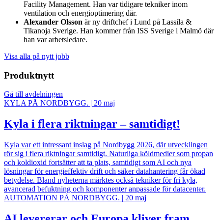
Facility Management. Han var tidigare tekniker inom
ventilation och energioptimering där.
Alexander Olsson
är ny driftchef i Lund på Lassila &
Tikanoja Sverige. Han kommer från ISS Sverige i Malmö där
han var arbetsledare.
Visa alla på nytt jobb
Produktnytt
Gå till avdelningen
KYLA PÅ NORDBYGG.
|
20 maj
Kyla i flera riktningar – samtidigt!
Kyla var ett intressant inslag på Nordbygg 2026, där utvecklingen
rör sig i flera riktningar samtidigt. Naturliga köldmedier som propan
och koldioxid fortsätter att ta plats, samtidigt som AI och nya
lösningar för energieffektiv drift och säker datahantering får ökad
betydelse. Bland nyheterna märktes också tekniker för fri kyla,
avancerad befuktning och komponenter anpassade för datacenter.
AUTOMATION PÅ NORDBYGG.
|
20 maj
AI levererar och Europa kliver fram