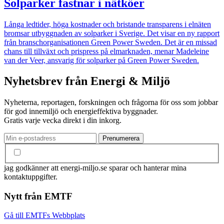
Solparker fastnar i nätköer
Långa ledtider, höga kostnader och bristande transparens i elnäten
bromsar utbyggnaden av solparker i Sverige. Det visar en ny rapport
från branschorganisationen Green Power Sweden. Det är en missad
chans till tillväxt och prispress på elmarknaden, menar Madeleine
van der Veer, ansvarig för solparker på Green Power Sweden.
Nyhetsbrev från Energi & Miljö
Nyheterna, reportagen, forskningen och frågorna för oss som jobbar
för god innemiljö och energieffektiva byggnader.
Gratis varje vecka direkt i din inkorg.
jag godkänner att energi-miljo.se sparar och hanterar mina
kontaktuppgifter.
Nytt från EMTF
Gå till EMTFs Webbplats