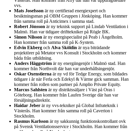
Västerås. Han kommer från Afry där han var uppdragsledare
vvs.
Mats Josefsson
är ny certifierad energiexpert och
besiktningsman på OBM Gruppen i Jönköping. Han kommer
från samma roll på Anticimex i samma stad.
Robert Jönsson
är ny teknisk support på Lindab Ventilation i
Malmö. Han var tidigare drifttekniker på Rögle BK.
Simon Nilsson
är ny energispecialist på Peab i Ängelholm.
Han kommer från samma roll på K-System.
Edvin Ekberg
och
Alva Sköldin
är nya biträdande
projektörer på Metator vvs Konsult i Stockholm och kommer
båda från utbildning.
Anders Häggström
är ny energiingenjör i Malmö stad. Han
kommer från Northvolt där han var underhållsingenjör.
Oskar Oxenstierna
är ny vd för Tedge Energy, som bildades
tidigare i år när Ferla och Edekyl & Värme gick samman. Han
kommer från rollen som partner på Amplio Private Equity.
Marcus Sahlsten
är ny distriktssäljare i Väst på Oras i
Göteborg. Han kommer från Laufen Sverige där han var
försäljningsdirektör.
Haidar Jeber
är ny vvs-tekniker på Global Infrateknik i
Västerås. Han kommer från samma roll på Caverion i
Stockholm.
Rasmus Karlsson
är ny sakkunnig funktionskontrollant ovk
på Svensk Ventilationsservice i Stockholm. Han kommer från