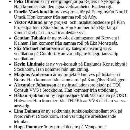
Felix Öhman
är ny energiingenjör på Rejlers i Nyköping.
Han kommer från den egna verksamheten Fjällenergi.
Emelie Marklund
är ny vvs-projektör på Energibyrån Nord i
Umeå. Hon kommer från samma roll på Afry.
Viktor Ahlund
är ny projekt- och installationsledare på Plan
Projektpartner i Stockholm. Han kommer från Bjerking i
samma stad där han var teamledare vvs.
Gentian Tabaku
är ny ovk-besiktningsman på Keyvent i
Kalmar. Han kommer från samma roll på Eks Mönsterås.
Stix Michael Johansson
är ny kategoriansvarig vs &
ventilation på Comfort. Han var tidigare kategoriansvarig
ventilation.
Kevin Lindmäe
är ny vvs-konsult på Englunds Konsultbyrå i
Stockholm. Han kommer från utbildning.
Magnus Andersson
är ny projektledare vvs på Instatech i
Borås. Han kommer från samma roll på Kungälvs Rörläggeri.
Alexander Johansson
är ny installationsprojektör på TQI
Consult VVS i Stockholm. Han kommer från utbildning.
Håkan Sjöblom
är ny regionsäljare Mitt/Mälardalen på OSO
Hotwater. Han kommer från THP Kleaa VVS där han var vs-
ansvarig.
Lina Dalman
är ny sakkunnig funktionskontrollant ovk på
Nordvalvet i Stockholm. Hon var tidigare arbetsledande
tekniker.
Hugo Pommer
är ny projektledare på Ventpartner