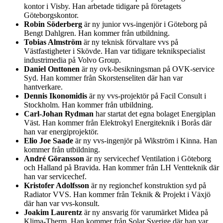
kontor i Visby. Han arbetade tidigare på företagets
Göteborgskontor.
Robin Söderberg
är ny junior vvs-ingenjör i Göteborg på
Bengt Dahlgren. Han kommer från utbildning.
Tobias Almström
är ny teknisk förvaltare vvs på
Västfastigheter i Skövde. Han var tidigare teknikspecialist
industrimedia på Volvo Group.
Daniel Onttonen
är ny ovk-besikningsman på OVK-service
Syd. Han kommer från Skorstenseliten där han var
hantverkare.
Dennis Ikonomidis
är ny vvs-projektör på Facil Consult i
Stockholm. Han kommer från utbildning.
Carl-Johan Rydman
har startat det egna bolaget Energiplan
Väst. Han kommer från Elektrokyl Energiteknik i Borås där
han var energiprojektör.
Elio Joe Saade
är ny vvs-ingenjör på Wikström i Kinna. Han
kommer från utbildning.
André Göransson
är ny servicechef Ventilation i Göteborg
och Halland på Bravida. Han kommer från LH Ventteknik där
han var servicechef.
Kristofer Adolfsson
är ny regionchef konstruktion syd på
Radiator VVS. Han kommer från Teknik & Projekt i Växjö
där han var vvs-konsult.
Joakim Laurentz
är ny ansvarig för varumärket Midea på
Klima-Therm. Han kommer från Solar Sverige där han var