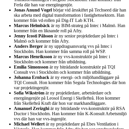
Ferla där han var energiingenjör.
Jonas Anund Vogel
börjar vid årsskiftet på Techseed där han
ska arbeta med digital transformation i fastighetssektorn. Han
kommer från vd-rollen på Dig-IT Lab KTH.
Marcus Helmbäck
är ny BIM-strateg på Intec i Malmö. Han
kommer från en liknande roll på Afry.
Jenny Icosti Pålsson
är ny senior projektledare på Intec i
Malmö och kommer från Afry.
Anders Berger
är ny uppdragsansvarig vvs på Intec i
Stockholm. Han kommer från samma roll på WSP.
Marcus Henriksson
är ny vvs-konstruktör på Intec i
Stockholm och kommer från utbildning.
Emilia Simonsson
är ny biträdande konstruktör på TQI
Consult vvs i Stockholm och kommer från utbildning.
Johanna Ernback
är ny energi- och miljöhandläggare på
TQI Consult. Hon kommer från Segula Technologies där hon
var projektingenjör.
Sofia Wikström
är ny projektledare, arbetsledare och
energiingenjör på Leosol Energi i Skellefteå. Hon kommer
från Skellefteå Kraft där hon var markhandläggare.
Amanuel Zerizghi
är ny biträdande vvs-konstruktör på RSA
Ductor i Stockholm. Han kommer från K-Konsult Arbetsmiljö
vvs där han var vvs-ingenjör.
Michael Wellert
är ny projektledare på Ebes Ventilation i