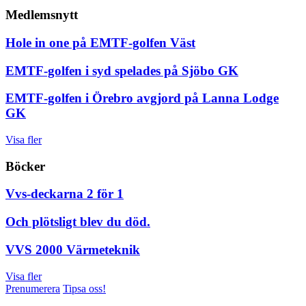
Medlemsnytt
Hole in one på EMTF-golfen Väst
EMTF-golfen i syd spelades på Sjöbo GK
EMTF-golfen i Örebro avgjord på Lanna Lodge
GK
Visa fler
Böcker
Vvs-deckarna 2 för 1
Och plötsligt blev du död.
VVS 2000 Värmeteknik
Visa fler
Prenumerera
Tipsa oss!