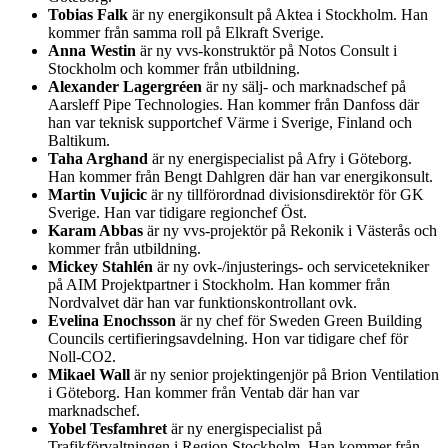
Tobias Falk
är ny energikonsult på Aktea i Stockholm. Han
kommer från samma roll på Elkraft Sverige.
Anna Westin
är ny vvs-konstruktör på Notos Consult i
Stockholm och kommer från utbildning.
Alexander Lagergréen
är ny sälj- och marknadschef på
Aarsleff Pipe Technologies. Han kommer från Danfoss där
han var teknisk supportchef Värme i Sverige, Finland och
Baltikum.
Taha Arghand
är ny energispecialist på Afry i Göteborg.
Han kommer från Bengt Dahlgren där han var energikonsult.
Martin Vujicic
är ny tillförordnad divisionsdirektör för GK
Sverige. Han var tidigare regionchef Öst.
Karam Abbas
är ny vvs-projektör på Rekonik i Västerås och
kommer från utbildning.
Mickey Stahlén
är ny ovk-/injusterings- och servicetekniker
på AIM Projektpartner i Stockholm. Han kommer från
Nordvalvet där han var funktionskontrollant ovk.
Evelina Enochsson
är ny chef för Sweden Green Building
Councils certifieringsavdelning. Hon var tidigare chef för
Noll-CO2.
Mikael Wall
är ny senior projektingenjör på Brion Ventilation
i Göteborg. Han kommer från Ventab där han var
marknadschef.
Yobel Tesfamhret
är ny energispecialist på
Trafikförvaltningen i Region Stockholm. Han kommer från