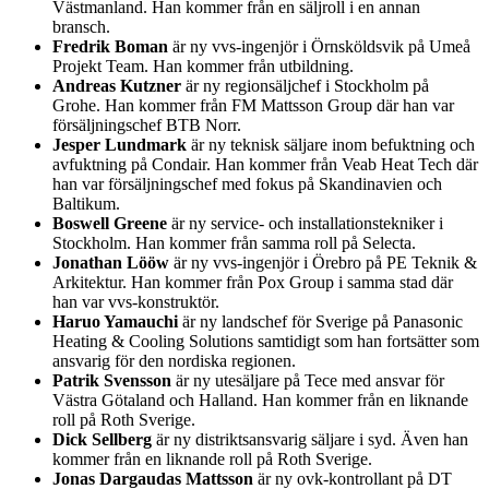
Västmanland. Han kommer från en säljroll i en annan
bransch.
Fredrik Boman
är ny vvs-ingenjör i Örnsköldsvik på Umeå
Projekt Team. Han kommer från utbildning.
Andreas Kutzner
är ny regionsäljchef i Stockholm på
Grohe. Han kommer från FM Mattsson Group där han var
försäljningschef BTB Norr.
Jesper Lundmark
är ny teknisk säljare inom befuktning och
avfuktning på Condair. Han kommer från Veab Heat Tech där
han var försäljningschef med fokus på Skandinavien och
Baltikum.
Boswell Greene
är ny service- och installationstekniker i
Stockholm. Han kommer från samma roll på Selecta.
Jonathan Lööw
är ny vvs-ingenjör i Örebro på PE Teknik &
Arkitektur. Han kommer från Pox Group i samma stad där
han var vvs-konstruktör.
Haruo Yamauchi
är ny landschef för Sverige på Panasonic
Heating & Cooling Solutions samtidigt som han fortsätter som
ansvarig för den nordiska regionen.
Patrik Svensson
är ny utesäljare på Tece med ansvar för
Västra Götaland och Halland. Han kommer från en liknande
roll på Roth Sverige.
Dick Sellberg
är ny distriktsansvarig säljare i syd. Även han
kommer från en liknande roll på Roth Sverige.
Jonas Dargaudas Mattsson
är ny ovk-kontrollant på DT