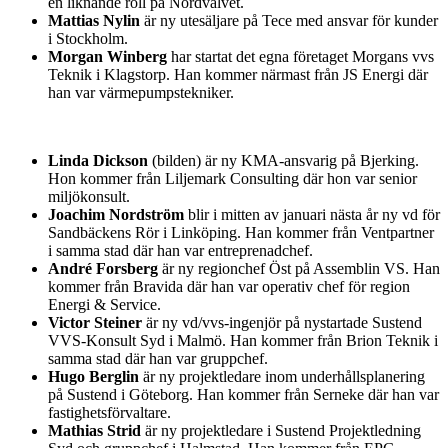
en liknande roll på Nordvalvet.
Mattias Nylin
är ny utesäljare på Tece med ansvar för kunder
i Stockholm.
Morgan Winberg
har startat det egna företaget Morgans vvs
Teknik i Klagstorp. Han kommer närmast från JS Energi där
han var värmepumpstekniker.
Linda Dickson
(bilden) är ny KMA-ansvarig på Bjerking.
Hon kommer från Liljemark Consulting där hon var senior
miljökonsult.
Joachim Nordström
blir i mitten av januari nästa år ny vd för
Sandbäckens Rör i Linköping. Han kommer från Ventpartner
i samma stad där han var entreprenadchef.
André Forsberg
är ny regionchef Öst på Assemblin VS. Han
kommer från Bravida där han var operativ chef för region
Energi & Service.
Victor Steiner
är ny vd/vvs-ingenjör på nystartade Sustend
VVS-Konsult Syd i Malmö. Han kommer från Brion Teknik i
samma stad där han var gruppchef.
Hugo Berglin
är ny projektledare inom underhållsplanering
på Sustend i Göteborg. Han kommer från Serneke där han var
fastighetsförvaltare.
Mathias Strid
är ny projektledare i Sustend Projektledning