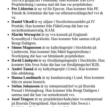
Syd och gruppchef i Halmstad. Han kommer från EPG
Projektledning i samma stad där han var projektledare.
Per Löfström
är ny vd för Epecon. Han kommer från PE
Teknik & Arkitektur där han var affärsutvecklingschef vvs &
va.
Daniel Viksell
är ny säljare i Stockholmsområdet på IV
Produkt. Han kommer från FläktGroup där han var
nyckelkundsansvarig, KAM.
Martin Wernqvist
är ny vvs-konsult på Englunds
Konsultbyrå i Stockholm. Han kommer från samma roll på
Bengt Dahlgren.
Simon Magnusson
är ny kalkylingenjör i Stockholm på
Lindinvent. Han kommer från Mård Ingenjörsfirma i
Norrköping där han var biträdande projektledare.
David Lindqvist
är ny försäljningsingenjör i Stockholm. Han
kommer från Svea Solar där han var försäljningschef B2B.
André Tannå
är ny kalkylingenjör i Umeå. Han kommer
från utbildning.
Hanna Lundmark
är ny kundansvarig i Lund. Hon kommer
från en annan bransch.
Stefan Johansson
är ny entreprenadchef vs på Bravida
Prenad i Helsingborg. Han kommer från Bengt Dahlgren i
samma stad där han var seniorkonsult vvs.
Josef Tengver
är ny projektledare/kalkylator vs-entreprenad
på Bravida Östergötland. Han kommer från Sweco i