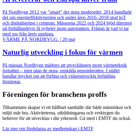
På Nordbygg 2012 var ”smart” det stora modeordet, 2014 handlade
det om energieffektivisering och under åren 2016–2018 stod IoT
och digitalisering i centrum. Mässorna 2022 och 2024 bjöd däremot
på förhållandevis få nyheter inom automation. Frågan är vad vi tar
med oss från årets upplaga.
VÄRME PÅ NORDBYGG.
|
20 maj
Naturlig utveckling i fokus för värmen
På mässan Nordbygg märktes att utvecklingen inom värmeteknik
fortsätter – men utan de stora, enskilda genombrotten. I stället
handlar mycket om att förfina och vidareutveckla befintliga
lösningar.
Föreningen för branschens proffs
Tillsammans skapar vi ett hållbart samhälle där både människor och
miljö mår bra. Aktiviteterna, utbildningarna och verktygen du
behöver för att utvecklas i din yrkesroll. Gå med i EMTF du också.
Läs mer om fördelarna av medlemskap i EMTF