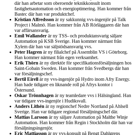
där han arbetar som oberoende teknikkonsult inom
fastighetsautomation och energioptimering. Han kommer från
Bastec där han var produktchef.
Kristian Alfredsson
är ny sakkunnig vvs-ingenjör på Talk
Project i Malmö. Han kommer från AB Rörläggaren där han
var affärsansvarig.
Emil Wallander
är ny TSS- och produktansvarig säljare
Automation på KSB Sverige. Han kommer närmast från
Xylem där han var säljstödsansvarig vvs.
Peter Hagren
är ny filialchef på Assemblin VS i Göteborg.
Han kommer närmast från egen verksamhet.
Erik Thörn
är ny direktör för specifikationsförsäljningen hos
Saint-Gobain Sweden. Han kommer från Svedbergs där han
var försäljningschef.
Bertil Eirell
är ny vvs-ingenjör på Hydro inom Afry Energy.
Han hade tidigare en liknande roll på Afrys kontor i
Östersund.
Oskar Trönnhagen
är ny teamledare vvs i Hälsingland. Han
var tidigare vvs-ingenjör i Hudiksvall.
Anders Lithén
är ny regionchef Nedre Norrland på Ahlsell
Sverige. Han var tidigare regional försäljningschef där.
Mattias Larsson
är ny säljare Automation på Malthe Winje
Automation. Han kommer från Regin i Stockholm där han var
försäljningsingenjör.
Eric Mattiasson
är ny vvs-konsult på Bengt Dahlgrens