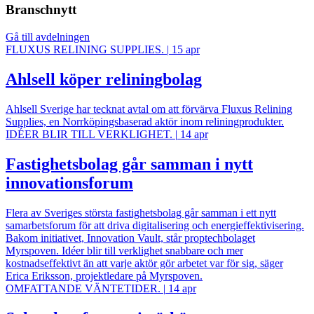
Branschnytt
Gå till avdelningen
FLUXUS RELINING SUPPLIES.
|
15 apr
Ahlsell köper reliningbolag
Ahlsell Sverige har tecknat avtal om att förvärva Fluxus Relining
Supplies, en Norrköpingsbaserad aktör inom reliningprodukter.
IDÉER BLIR TILL VERKLIGHET.
|
14 apr
Fastighetsbolag går samman i nytt
innovationsforum
Flera av Sveriges största fastighetsbolag går samman i ett nytt
samarbetsforum för att driva digitalisering och energieffektivisering.
Bakom initiativet, Innovation Vault, står proptechbolaget
Myrspoven. Idéer blir till verklighet snabbare och mer
kostnadseffektivt än att varje aktör gör arbetet var för sig, säger
Erica Eriksson, projektledare på Myrspoven.
OMFATTANDE VÄNTETIDER.
|
14 apr