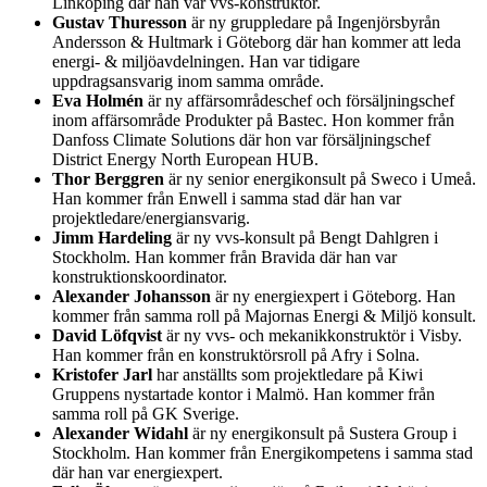
Linköping där han var vvs-konstruktör.
Gustav Thuresson
är ny gruppledare på Ingenjörsbyrån
Andersson & Hultmark i Göteborg där han kommer att leda
energi- & miljöavdelningen. Han var tidigare
uppdragsansvarig inom samma område.
Eva Holmén
är ny affärsområdeschef och försäljningschef
inom affärsområde Produkter på Bastec. Hon kommer från
Danfoss Climate Solutions där hon var försäljningschef
District Energy North European HUB.
Thor Berggren
är ny senior energikonsult på Sweco i Umeå.
Han kommer från Enwell i samma stad där han var
projektledare/energiansvarig.
Jimm Hardeling
är ny vvs-konsult på Bengt Dahlgren i
Stockholm. Han kommer från Bravida där han var
konstruktionskoordinator.
Alexander Johansson
är ny energiexpert i Göteborg. Han
kommer från samma roll på Majornas Energi & Miljö konsult.
David Löfqvist
är ny vvs- och mekanikkonstruktör i Visby.
Han kommer från en konstruktörsroll på Afry i Solna.
Kristofer Jarl
har anställts som projektledare på Kiwi
Gruppens nystartade kontor i Malmö. Han kommer från
samma roll på GK Sverige.
Alexander Widahl
är ny energikonsult på Sustera Group i
Stockholm. Han kommer från Energikompetens i samma stad
där han var energiexpert.