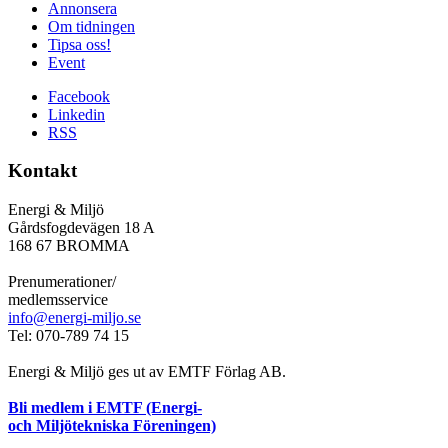
Annonsera
Om tidningen
Tipsa oss!
Event
Facebook
Linkedin
RSS
Kontakt
Energi & Miljö
Gårdsfogdevägen 18 A
168 67 BROMMA
Prenumerationer/
medlemsservice
info@energi-miljo.se
Tel: 070-789 74 15
Energi & Miljö ges ut av EMTF Förlag AB.
Bli medlem i EMTF (Energi-
och Miljötekniska Föreningen)