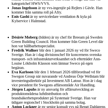
kategorichef HWS/VVS.
Jonas Ingelsson
är ny vvs-ingenjör på Rejlers i Gävle. Han
kommer från samma roll på Afry.
Enis Gashi
är ny serviceledare ventilation & kyla på
Kylservice i Halmstad.
Désirée Moberg
(bilden) är ny chef för Breeam på Sweden
Green Building Council. Hon kommer från Green Level där
hon var hållbarhetsspecialist.
Fredrik Wallner
blir den 1 januari 2026 ny vd för Sweco
Sverige. Han är i dag divisionschef för koncernens svenska
transport- och infrastrukturverksamhet och efterträder Ann-
Louise Lökholm Klasson som lämnar Sweco på egen
begäran.
Eva Karlsson
blir den 1 februari 2026 tillförordnad vd för
Swegon Group när nuvarande vd Andreas Örje Wellstam blir
investeringsdirektör på Investment AB Latour. Hon är i dag
vice president för Swegons affärsområde Air Handling.
Jörgen Lapuhs
är ny ansvarig för affärsutveckling av
produktområdena luftdistribution och
brandsäkerhetsprodukter på Systemair Sverige. Han var
tidigare regionchef i Stockholm på samma bolag.
Anton Lockner
är ny senior konsult vvs på Bengt Dahlgrens