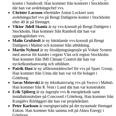
kontor i Sundsvall. Han kommer från kontoret i Stockholm
där han var avdelningschef vvs.
Christer Larsson
efterträder Anton Lockner som
avdelningschef vvs på Bengt Dahlgrens kontor i Stockholm
efter 40 år på företaget.
Viktor Jidell Skantz
är ny vvs-konsult på Bengt Dahlgren i
Stockholm. Han kommer från Ramboll där han var
uppdragsledare vvs.
Malin Grufstedt
är ny biträdande vvs-konsult på Bengt
Dahlgren i Malmö och kommer från utbildning.
Martin Nylund
är ny försäljningsingenjör på Voltair System
med ansvar för kunder i region Väst och region Stockholm.
Han kommer från IMI Climate Control där han var
nyckelkundsansvarig och utbildare.
Patrik Hast
är ny affärsområdeschef för vvs på Sparc Group.
Han kommer från Umia där han var vd för bolaget i
Göteborg.
Savas Metovski
är ny teknikansvarig vvs på Sweco i Malmö.
Han kommer från K Vent i Lund där han var konstruktör.
Erik Sjöberg
är ny ingenjör vvs & energiteknik samt
installationsledare på Concoord i Göteborg. Han kommer från
Kungälvs Rörläggeri där han var projektledare.
Peter Karlsson
är energispecialist på det nystartade företaget
Enkon. Han kommer från samma roll på Aktea Energy i
Göteborg.