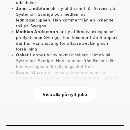
utbildning.
John Lindblom
blir ny affärschef för Service på
Systemair Sverige och medlem av
ledningsgruppen. Han kommer från en liknande
roll på Swegon.
Mathias Andersson
är ny affärsutvecklingschef
på Systemair Sverige. Han kommer från Stappert
där han var ansvarig för affärsutveckling och
försäljning.
Oskar Lenner
är ny teknisk säljare i Umeå på
Systemair Sverige. Han kommer från Belimo där
han var regional försäljningschef Norr.
Daniel Ellison
är ny vd och koncernchef för
Comfort. Han kommer från vd-posten på Hasopor.
Jens Persson
är ny försäljningsdirektör för
Laufen Sverige. Han kommer från Vieser där han
Visa alla på nytt jobb
var försäljningschef i Skandinavien.
Jonas Pettersson
är ny energi- och
teknikspecialist på Victoriahem. Han kommer från
Aktea Energy i Göteborg där han var
energikonsult.
Anastasia Andersson
är ny utvecklare av