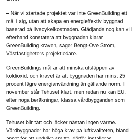
– När vi startade projektet var inte GreenBuilding ett
mål i sig, utan att skapa en energieffektiv byggnad
baserad på livscykelkostnaden. Glädjande nog kan vi i
efterhand konstatera att byggnaden klarar
GreenBuilding kraven, säger Bengt-Ove Ström,
Västfastigheters projektledare.
GreenBuildings mål är att minska utsläppen av
koldioxid, och kravet är att byggnaden har minst 25
procent lägre energianvändning än gällande norm. I
november står Tehuset klart, men redan nu kan EU,
efter noga beräkningar, klassa vårdbygganden som
GreenBuilding.
Tehuset blir tätt och läcker nästan ingen värme.
Vårdbyggnader har höga krav på luftkvaliteten, bland
annat för att undvika smitta, därför installeras