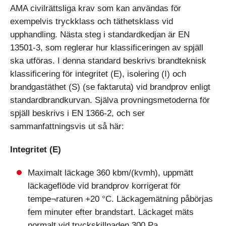
AMA civilrättsliga krav som kan användas för
exempelvis tryckklass och täthetsklass vid
upphandling. Nästa steg i standardkedjan är EN
13501-3, som reglerar hur klassificeringen av spjäll
ska utföras. I denna standard beskrivs brandteknisk
klassificering för integritet (E), isolering (I) och
brandgastäthet (S) (se faktaruta) vid brandprov enligt
standardbrandkurvan. Själva provningsmetoderna för
spjäll beskrivs i EN 1366-2, och ser
sammanfattningsvis ut så här:
Integritet (E)
Maximalt läckage 360 kbm/(kvmh), uppmätt
läckageflöde vid brandprov korrigerat för
tempe¬raturen +20 °C. Läckagemätning påbörjas
fem minuter efter brandstart. Läckaget mäts
normalt vid tryckskillnaden 300 Pa.