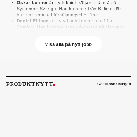
Oskar Lenner
är ny teknisk säljare i Umeå på
Systemair Sverige. Han kommer från Belimo där
han var regional försäljningschef Norr.
Daniel Ellison
är ny vd och koncernchef för
Comfort. Han kommer från vd-posten på Hasopor.
Jens Persson
är ny försäljningsdirektör för
Laufen Sverige. Han kommer från Vieser där han
Visa alla på nytt jobb
var försäljningschef i Skandinavien.
Jonas Pettersson
är ny energi- och
teknikspecialist på Victoriahem. Han kommer från
Aktea Energy i Göteborg där han var
energikonsult.
Anastasia Andersson
är ny utvecklare av
försäljningsprocesser och produktägare på
PRODUKTNYTT
Gå till avdelningen
Swegon. Hon var tidigare teknisk marknadsförare.
Mikael Lind
är ny senior vvs-ingenjör på WSP i
Karlskrona. Han kommer från EMG
Energimontagegruppen där han var regionchef
Blekinge/Småland/Öst.
Mattias Carlsson
är ny verksamhetschef för
Airteam Thorszelius i Uppsala där han tidigare var
projektchef. Han efterträder grundaren Mats