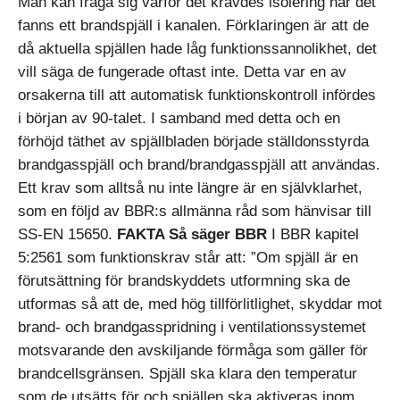
Man kan fråga sig varför det krävdes isolering när det
fanns ett brandspjäll i kanalen. Förklaringen är att de
då aktuella spjällen hade låg funktionssannolikhet, det
vill säga de fungerade oftast inte. Detta var en av
orsakerna till att automatisk funktionskontroll infördes
i början av 90-talet. I samband med detta och en
förhöjd täthet av spjällbladen började ställdonsstyrda
brandgasspjäll och brand/brandgasspjäll att användas.
Ett krav som alltså nu inte längre är en självklarhet,
som en följd av BBR:s allmänna råd som hänvisar till
SS-EN 15650.
FAKTA Så säger BBR
I BBR kapitel
5:2561 som funktionskrav står att: ”Om spjäll är en
förutsättning för brandskyddets utformning ska de
utformas så att de, med hög tillförlitlighet, skyddar mot
brand- och brandgasspridning i ventilationssystemet
motsvarande den avskiljande förmåga som gäller för
brandcellsgränsen. Spjäll ska klara den temperatur
som de utsätts för och spjällen ska aktiveras inom