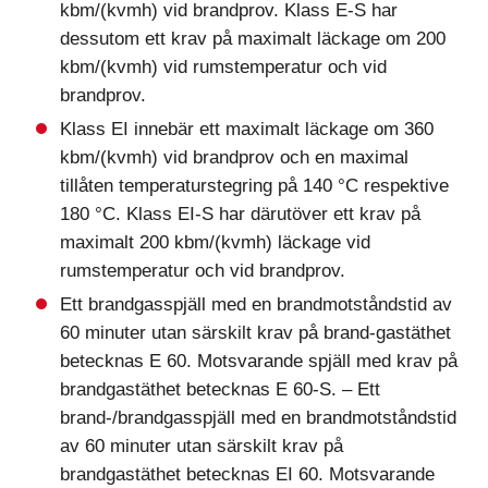
kbm/(kvmh) vid brandprov. Klass E-S har
dessutom ett krav på maximalt läckage om 200
kbm/(kvmh) vid rumstemperatur och vid
brandprov.
Klass EI innebär ett maximalt läckage om 360
kbm/(kvmh) vid brandprov och en maximal
tillåten temperaturstegring på 140 °C respektive
180 °C. Klass EI-S har därutöver ett krav på
maximalt 200 kbm/(kvmh) läckage vid
rumstemperatur och vid brandprov.
Ett brandgasspjäll med en brandmotståndstid av
60 minuter utan särskilt krav på brand-gastäthet
betecknas E 60. Motsvarande spjäll med krav på
brandgastäthet betecknas E 60-S. – Ett
brand-/brandgasspjäll med en brandmotståndstid
av 60 minuter utan särskilt krav på
brandgastäthet betecknas EI 60. Motsvarande