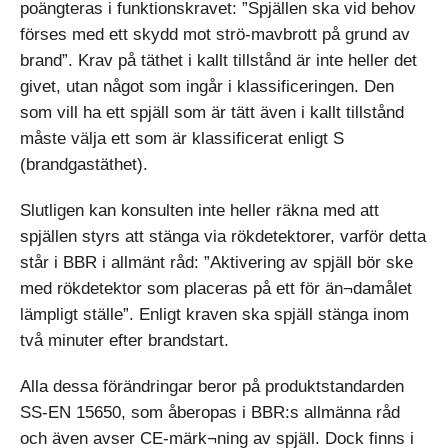
poängteras i funktionskravet: ”Spjällen ska vid behov
förses med ett skydd mot strö-mavbrott på grund av
brand”. Krav på täthet i kallt tillstånd är inte heller det
givet, utan något som ingår i klassificeringen. Den
som vill ha ett spjäll som är tätt även i kallt tillstånd
måste välja ett som är klassificerat enligt S
(brandgastäthet).
Slutligen kan konsulten inte heller räkna med att
spjällen styrs att stänga via rökdetektorer, varför detta
står i BBR i allmänt råd: ”Aktivering av spjäll bör ske
med rökdetektor som placeras på ett för än¬damålet
lämpligt ställe”. Enligt kraven ska spjäll stänga inom
två minuter efter brandstart.
Alla dessa förändringar beror på produktstandarden
SS-EN 15650, som åberopas i BBR:s allmänna råd
och även avser CE-märk¬ning av spjäll. Dock finns i