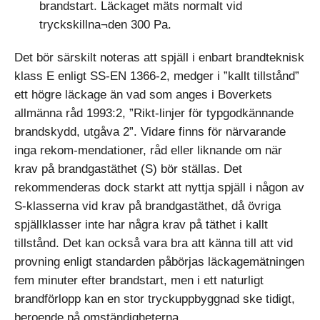
brandstart. Läckaget mäts normalt vid
tryckskillna¬den 300 Pa.
Det bör särskilt noteras att spjäll i enbart brandteknisk
klass E enligt SS-EN 1366-2, medger i ”kallt tillstånd”
ett högre läckage än vad som anges i Boverkets
allmänna råd 1993:2, ”Rikt-linjer för typgodkännande
brandskydd, utgåva 2”. Vidare finns för närvarande
inga rekom-mendationer, råd eller liknande om när
krav på brandgastäthet (S) bör ställas. Det
rekommenderas dock starkt att nyttja spjäll i någon av
S-klasserna vid krav på brandgastäthet, då övriga
spjällklasser inte har några krav på täthet i kallt
tillstånd. Det kan också vara bra att känna till att vid
provning enligt standarden påbörjas läckagemätningen
fem minuter efter brandstart, men i ett naturligt
brandförlopp kan en stor tryckuppbyggnad ske tidigt,
beroende på omständigheterna.