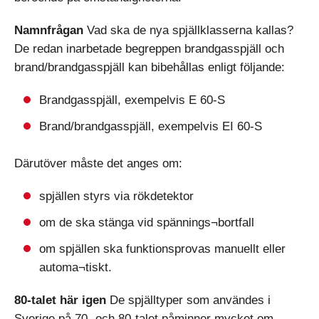
Namnfrågan
Vad ska de nya spjällklasserna kallas?
De redan inarbetade begreppen brandgasspjäll och
brand/brandgasspjäll kan bibehållas enligt följande:
Brandgasspjäll, exempelvis E 60-S
Brand/brandgasspjäll, exempelvis EI 60-S
Därutöver måste det anges om:
spjällen styrs via rökdetektor
om de ska stänga vid spännings¬bortfall
om spjällen ska funktionsprovas manuellt eller
automa¬tiskt.
80-talet här igen
De spjälltyper som användes i
Sverige på 70- och 80-talet påminner mycket om