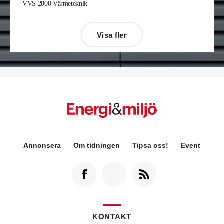
VVS 2000 Värmeteknik
på Kylservice i Halmstad.
Visa fler
Annonsera
Om tidningen
Tipsa oss!
Event
KONTAKT