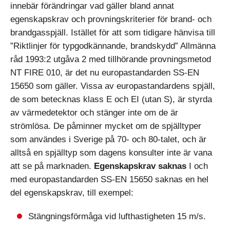
innebär förändringar vad gäller bland annat
egenskapskrav och provningskriterier för brand- och
brandgasspjäll. Istället för att som tidigare hänvisa till
”Riktlinjer för typgodkännande, brandskydd” Allmänna
råd 1993:2 utgåva 2 med tillhörande provningsmetod
NT FIRE 010, är det nu europastandarden SS-EN
15650 som gäller. Vissa av europastandardens spjäll,
de som betecknas klass E och EI (utan S), är styrda
av värmedetektor och stänger inte om de är
strömlösa. De påminner mycket om de spjälltyper
som användes i Sverige på 70- och 80-talet, och är
alltså en spjälltyp som dagens konsulter inte är vana
att se på marknaden.
Egenskapskrav saknas
I och
med europastandarden SS-EN 15650 saknas en hel
del egenskapskrav, till exempel:
Stängningsförmåga vid lufthastigheten 15 m/s.