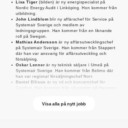
Lisa Tiger
(bilden) är ny energispecialist på
Nordic Energy Audit i Linköping. Hon kommer från
utbildning.
John Lindblom
blir ny affärschef för Service på
Systemair Sverige och medlem av
ledningsgruppen. Han kommer från en liknande
roll på Swegon.
Mathias Andersson
är ny affärsutvecklingschef
på Systemair Sverige. Han kommer från Stappert
där han var ansvarig för affärsutveckling och
försäljning.
Oskar Lenner
är ny teknisk säljare i Umeå på
Systemair Sverige. Han kommer från Belimo där
han var regional försäljningschef Norr.
Daniel Ellison
är ny vd och koncernchef för
Comfort. Han kommer från vd-posten på Hasopor.
Jens Persson
är ny försäljningsdirektör för
Laufen Sverige. Han kommer från Vieser där han
Visa alla på nytt jobb
var försäljningschef i Skandinavien.
Jonas Pettersson
är ny energi- och
teknikspecialist på Victoriahem. Han kommer från
Aktea Energy i Göteborg där han var
energikonsult.